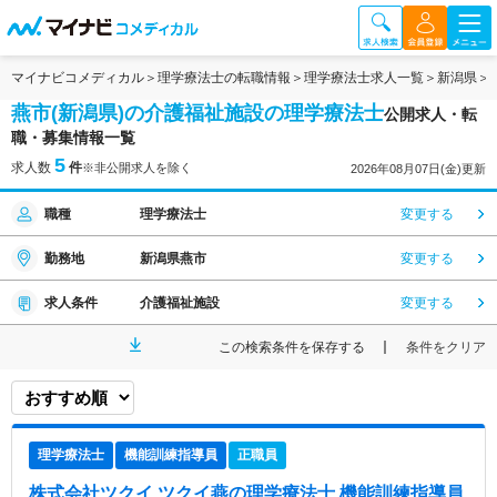
マイナビコメディカル
理学療法士の転職情報
理学療法士求人一覧
新潟県
燕市(新潟県)の介護福祉施設の理学療法士
公開求人・転
職・募集情報一覧
5
求人数
件
※非公開求人を除く
2026年08月07日(金)更新
職種
理学療法士
変更する
勤務地
新潟県燕市
変更する
求人条件
介護福祉施設
変更する
この検索条件を保存する
条件をクリア
理学療法士
機能訓練指導員
正職員
株式会社ツクイ ツクイ燕
の理学療法士,機能訓練指導員