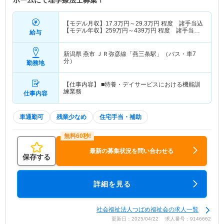
ホームにて理学療法士募集！
【モデル月収】
17.3
万円～
29.3
万円
程度 諸手当込
【モデル年収】
259
万円～
439
万円
程度 諸手当・
給与
賞与込
新潟県 燕市
ＪＲ弥彦線「燕三条駅」（バス・車7
分）
勤務地
【仕事内容】 ■特養・デイサービスにおける機能訓
練業務
仕事内容
車通勤可
残業少なめ
住宅手当・補助
最新の募集状況を問い合わせる
保存する
詳細を見る
社会福祉法人つばめ福祉会の求人一覧
更新日：2025/04/22 求人番号：9146662