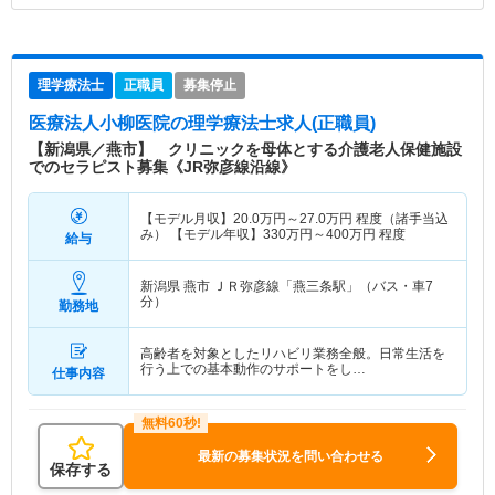
理学療法士
正職員
募集停止
医療法人小柳医院
の理学療法士求人(正職員)
【新潟県／燕市】 クリニックを母体とする介護老人保健施設
でのセラピスト募集《JR弥彦線沿線》
【モデル月収】
20.0
万円～
27.0
万円
程度（諸手当込
み） 【モデル年収】
330
万円～
400
万円
程度
給与
新潟県 燕市
ＪＲ弥彦線「燕三条駅」（バス・車7
分）
勤務地
高齢者を対象としたリハビリ業務全般。日常生活を
行う上での基本動作のサポートをし…
仕事内容
最新の募集状況を問い合わせる
保存する