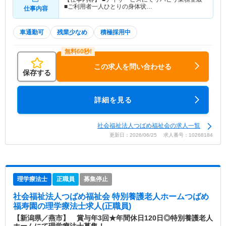
■ご利用者一人ひとりの身体状…
仕事内容
車通勤可
残業少なめ
積極採用中
この求人を問い合わせる
保存する
詳細を見る
社会福祉法人つばめ福祉会の求人一覧
更新日：2026/06/25 求人番号：10268184
理学療法士
正職員
募集停止
社会福祉法人つばめ福祉会 特別養護老人ホームつばめ
福寿園
の理学療法士求人(正職員)
【新潟県／燕市】 賞与年3回★年間休日120日◎特別養護老人