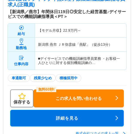
求人(正職員)
【新潟県／燕市】年間休日119日◎安定した経営基盤♪デイサー
ビスでの機能訓練指導員＜PT＞
【モデル月収】
22.9
万円～
給与
新潟県 燕市
ＪＲ弥彦線「燕駅」（徒歩13分）
勤務地
■デイサービスでの機能訓練指導員業務 ・お客様一
人ひとりに対する個別機能訓練の…
仕事内容
車通勤可
残業少なめ
積極採用中
この求人を問い合わせる
保存する
詳細を見る
株式会社ツクイの求人一覧