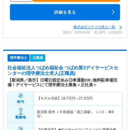
詳細を見る
株式会社ツクイの求人一覧
更新日：2026/08/05 求人番号：10238055
理学療法士
正職員
社会福祉法人つばめ福祉会 つばめ第3デイサービスセ
ンター
の理学療法士求人(正職員)
【新潟県／燕市】日曜日固定休み◎車通勤OK♪無料駐車場完
備！デイサービスにて理学療法士募集＜正社員＞
【モデル月収】
18.7
万円～
27.3
万円
給与
新潟県 燕市
ＪＲ弥彦線「燕三条駅」（バス・車8
分）
勤務地
【仕事内容】 ■デイサービスにてリハビリ業務全般