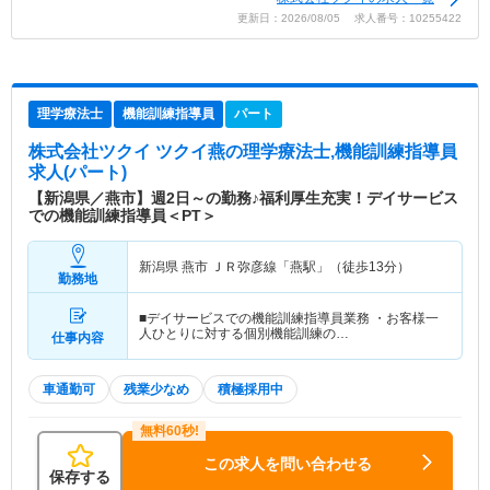
更新日：2026/08/05 求人番号：10255422
理学療法士
機能訓練指導員
パート
株式会社ツクイ ツクイ燕
の理学療法士,機能訓練指導員
求人(パート)
【新潟県／燕市】週2日～の勤務♪福利厚生充実！デイサービス
での機能訓練指導員＜PT＞
新潟県 燕市
ＪＲ弥彦線「燕駅」（徒歩13分）
勤務地
■デイサービスでの機能訓練指導員業務 ・お客様一
人ひとりに対する個別機能訓練の…
仕事内容
車通勤可
残業少なめ
積極採用中
この求人を問い合わせる
保存する