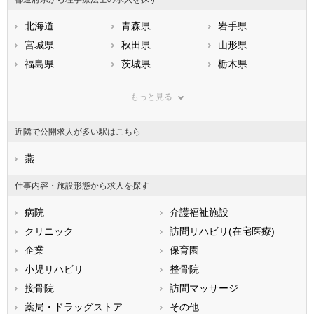
北海道
青森県
岩手県
宮城県
秋田県
山形県
福島県
茨城県
栃木県
群馬県
埼玉県
千葉県
もっと見る
東京都
神奈川県
新潟県
山梨県
長野県
富山県
近隣で公開求人が多い駅はこちら
石川県
福井県
岐阜県
静岡県
燕
愛知県
三重県
滋賀県
京都府
大阪府
仕事内容・施設形態から求人を探す
兵庫県
奈良県
和歌山県
病院
介護福祉施設
鳥取県
島根県
岡山県
クリニック
訪問リハビリ(在宅医療)
広島県
山口県
徳島県
企業
保育園
香川県
愛媛県
高知県
小児リハビリ
整骨院
福岡県
佐賀県
長崎県
接骨院
訪問マッサージ
熊本県
大分県
宮崎県
薬局・ドラッグストア
その他
鹿児島県
沖縄県