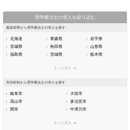
理学療法士の求人を絞り込む
都道府県から理学療法士の求人を探す
北海道
青森県
岩手県
宮城県
秋田県
山形県
福島県
茨城県
栃木県
群馬県
埼玉県
千葉県
もっと見る
東京都
神奈川県
新潟県
山梨県
長野県
富山県
市区町村から理学療法士の求人を探す
石川県
福井県
岐阜県
静岡県
岐阜市
愛知県
大垣市
三重県
滋賀県
高山市
京都府
多治見市
大阪府
兵庫県
関市
奈良県
中津川市
和歌山県
鳥取県
美濃市
島根県
瑞浪市
岡山県
もっと見る
広島県
羽島市
山口県
恵那市
徳島県