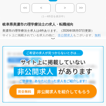
<<
<
>
>>
（1～4件目を表示中）
岐阜県美濃市の理学療法士の求人・転職傾向
美濃市の理学療法士求人は4件あります。（2026年08月07日更新）
サイト上に掲載されている求人の他に、
非公開求人
もございます。
無料
転職支援サービス
にお申し込みいただくと、全求人からご希望条件に合
う求人を提案させていただきます。
美濃市の理学療法士求人では以下のような条件が人気です。
・
積極採用中
・
残業少なめ
・
託児所・育児補助あり
・
正社員(正職
員)
・
介護福祉施設
他の条件でも人気の求人がございますので、「こだわり条件」から検索
いただくか、お気軽にお問い合わせください。
全国の理学療法士求人
から検索いただくことも可能です。
無料転職支援サービス
にお申し込みいただくと、ご希望条件をヒアリン
グした上で求人をご提案いたします。
ご希望条件がまだ定まっていない方は
人気の希望条件をピックアップし