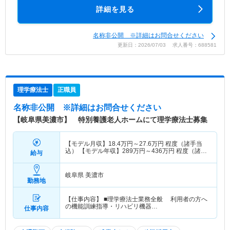
詳細を見る
名称非公開 ※詳細はお問合せください
更新日：2026/07/03 求人番号：688581
理学療法士
正職員
名称非公開
※詳細はお問合せください
【岐阜県美濃市】 特別養護老人ホームにて理学療法士募集
【モデル月収】
18.4
万円～
27.6
万円
程度（諸手当
込） 【モデル年収】
289
万円～
436
万円
程度（諸手
給与
当賞与込）
岐阜県 美濃市
勤務地
【仕事内容】 ■理学療法士業務全般 利用者の方へ
の機能訓練指導・リハビリ機器…
仕事内容