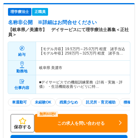
理学療法士
正職員
名称非公開
※詳細はお問合せください
【岐阜県／美濃市】 デイサービスにて理学療法士募集＜正社
員＞
【モデル月収】
19.5
万円～
25.0
万円
程度 諸手当込
【モデル年収】
259
万円～
325
万円
程度 諸手当
給与
込・賞与25万円の場合
岐阜県 美濃市
勤務地
■デイサービスでの機能訓練業務（計画・実施・評
価） ・生活機能改善リハビリに特…
仕事内容
車通勤可
未経験OK
残業少なめ
託児所・育児補助
積極採
この求人を問い合わせる
保存する