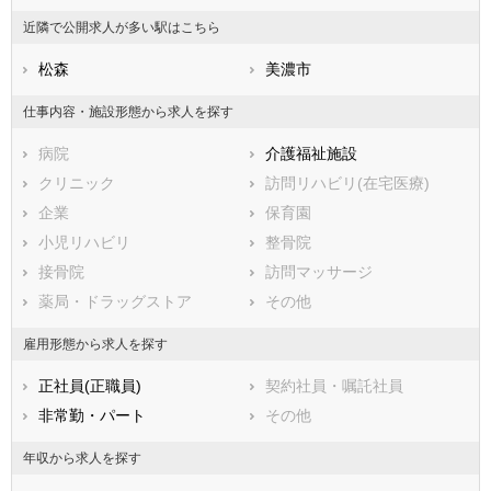
香川県
美濃加茂市
愛媛県
土岐市
高知県
近隣で公開求人が多い駅はこちら
福岡県
各務原市
佐賀県
可児市
長崎県
熊本県
山県市
松森
大分県
瑞穂市
美濃市
宮崎県
鹿児島県
飛騨市
沖縄県
本巣市
仕事内容・施設形態から求人を探す
郡上市
下呂市
病院
介護福祉施設
海津市
羽島郡岐南町
クリニック
訪問リハビリ(在宅医療)
羽島郡笠松町
養老郡養老町
企業
保育園
不破郡垂井町
不破郡関ケ原町
小児リハビリ
整骨院
安八郡神戸町
安八郡輪之内町
接骨院
訪問マッサージ
安八郡安八町
揖斐郡揖斐川町
薬局・ドラッグストア
その他
揖斐郡大野町
揖斐郡池田町
本巣郡北方町
加茂郡坂祝町
雇用形態から求人を探す
加茂郡富加町
加茂郡川辺町
正社員(正職員)
契約社員・嘱託社員
加茂郡七宗町
加茂郡八百津町
非常勤・パート
その他
加茂郡白川町
加茂郡東白川村
可児郡御嵩町
大野郡白川村
年収から求人を探す