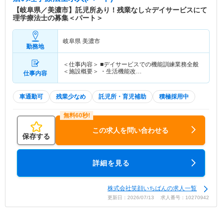
【岐阜県／美濃市】託児所あり！残業なし☆デイサービスにて
理学療法士の募集＜パート＞
岐阜県 美濃市
勤務地
＜仕事内容＞ ■デイサービスでの機能訓練業務全般
＜施設概要＞ ・生活機能改…
仕事内容
車通勤可
残業少なめ
託児所・育児補助
積極採用中
この求人を問い合わせる
保存する
詳細を見る
株式会社笑顔いちばんの求人一覧
更新日：2026/07/13 求人番号：10270942