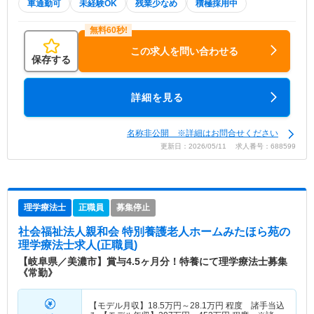
車通勤可
未経験OK
残業少なめ
積極採用中
この求人を問い合わせる
保存する
詳細を見る
名称非公開 ※詳細はお問合せください
更新日：2026/05/11 求人番号：688599
理学療法士
正職員
募集停止
社会福祉法人親和会 特別養護老人ホームみたほら苑
の
理学療法士求人(正職員)
【岐阜県／美濃市】賞与4.5ヶ月分！特養にて理学療法士募集
《常勤》
【モデル月収】
18.5
万円～
28.1
万円
程度 諸手当込