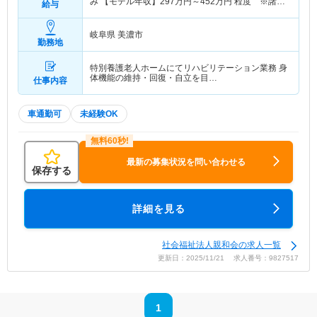
み 【モデル年収】
297
万円～
452
万円
程度 ※諸手
給与
当・賞与込み
岐阜県 美濃市
勤務地
特別養護老人ホームにてリハビリテーション業務 身
体機能の維持・回復・自立を目…
仕事内容
車通勤可
未経験OK
最新の募集状況を問い合わせる
保存する
詳細を見る
社会福祉法人親和会の求人一覧
更新日：2025/11/21 求人番号：9827517
1