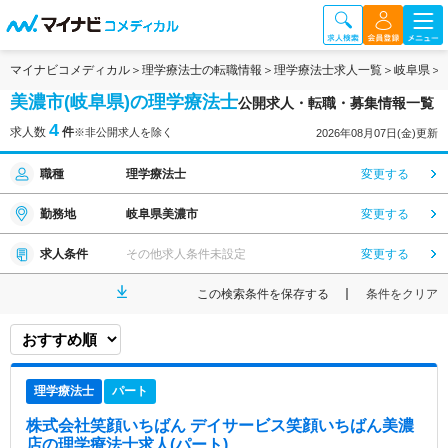
マイナビコメディカル
理学療法士の転職情報
理学療法士求人一覧
岐阜県
美濃市(岐阜県)の理学療法士
公開求人・転職・募集情報一覧
4
求人数
件
※非公開求人を除く
2026年08月07日(金)更新
職種
理学療法士
変更する
勤務地
岐阜県美濃市
変更する
求人条件
その他求人条件未設定
変更する
この検索条件を保存する
条件をクリア
理学療法士
パート
株式会社笑顔いちばん デイサービス笑顔いちばん美濃
店
の理学療法士求人(パート)