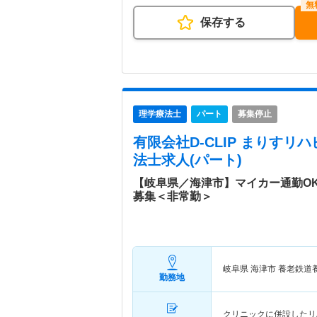
保存する
理学療法士
パート
募集停止
有限会社D-CLIP まりすリ
法士求人(パート)
【岐阜県／海津市】マイカー通勤O
募集＜非常勤＞
岐阜県 海津市
養老鉄道
勤務地
クリニックに併設したリ