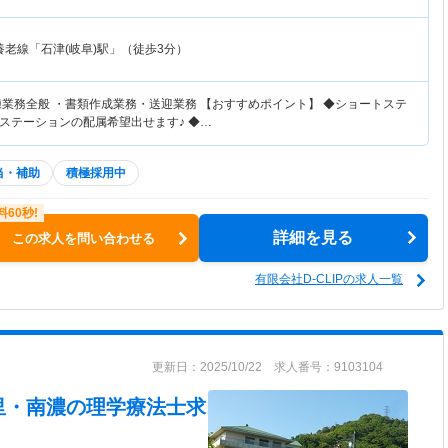
養老線「石津(岐阜)駅」（徒歩3分）
練業務全般 ・書類作成業務・送迎業務 【おすすめポイント】 ◆ショートステ
ステーションの配属希望出せます♪ ◆…
当・補助
積極採用中
詳細を見る
この求人を問い合わせる
有限会社D-CLIPの求人一覧
更新日：2025/10/22 求人番号：9103104
里・南濃
の理学療法士求