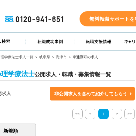
0120-941-651
無料転職サポートを
ド
求人検索
転職成功事例
転職支
理学療法士求人一覧
岐阜県
海津市
車通勤可の求人
の理学療法士
公開求人・転職・募集情報一覧
開求人
非公開求人を含めて紹介してもらう
<<
<
>
>>
1
新着順