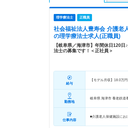
理学療法士
正職員
社会福祉法人豊寿会 介護老
の理学療法士求人(正職員)
【岐阜県／海津市】年間休日120日
法士の募集です！＜正社員＞
【モデル月収】
18.0
万円
給与
岐阜県 海津市
養老鉄道養
勤務地
■介護老人保健施設にお
仕事内容