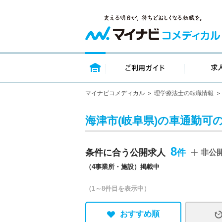
トップページ
ご利用ガイ
マイナビコメディカル
理学療法士の転職情報
海津市(岐阜県)の車通勤可
8
条件に合う公開求人
非公
（4事業所・施設）掲載中
（1～8件目を表示中）
おすすめ順