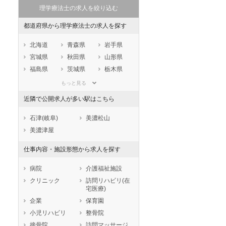
理学療法士の求人を絞り込む
都道府県から理学療法士の求人を探す
北海道
青森県
岩手県
宮城県
秋田県
山形県
福島県
茨城県
栃木県
群馬県
埼玉県
千葉県
もっと見る
東京都
神奈川県
新潟県
近隣で公開求人が多い駅はこちら
山梨県
長野県
富山県
石川県
福井県
岐阜県
石津(岐阜)
美濃松山
静岡県
愛知県
三重県
美濃津屋
滋賀県
京都府
大阪府
仕事内容・施設形態から求人を探す
兵庫県
奈良県
和歌山県
鳥取県
島根県
岡山県
病院
介護福祉施設
広島県
山口県
徳島県
クリニック
訪問リハビリ(在
宅医療)
香川県
愛媛県
高知県
企業
保育園
福岡県
佐賀県
長崎県
小児リハビリ
整骨院
熊本県
大分県
宮崎県
接骨院
訪問マッサージ