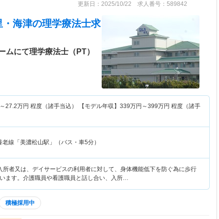
更新日：2025/10/22 求人番号：589842
里・海津
の理学療法士求
ームにて理学療法士（PT）
～
27.2
万円
程度（諸手当込） 【モデル年収】
339
万円～
399
万円
程度（諸手
養老線「美濃松山駅」（バス・車5分）
入所者又は、デイサービスの利用者に対して、身体機能低下を防ぐ為に歩行
います。介護職員や看護職員と話し合い、入所…
積極採用中