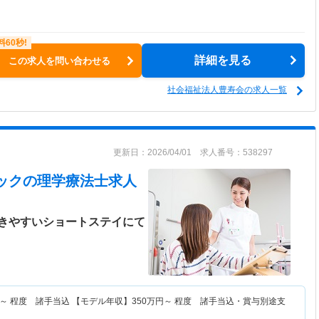
詳細を見る
この求人を問い合わせる
社会福祉法人豊寿会の求人一覧
更新日：2026/04/01 求人番号：538297
ック
の理学療法士求人
きやすいショートステイにて
～
程度 諸手当込 【モデル年収】
350
万円～
程度 諸手当込・賞与別途支