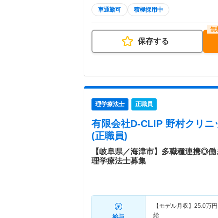
車通勤可
積極採用中
保存する
理学療法士
正職員
有限会社D-CLIP 野村クリニ
(正職員)
【岐阜県／海津市】多職種連携◎働
理学療法士募集
【モデル月収】
25.0
万円
給
給与