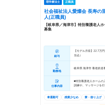
理学療法士
正職員
社会福祉法人愛燦会 長寿の
人(正職員)
【岐阜県／海津市】特別養護老人ホ
募集
【モデル月収】
22.7
万円
当込）
給与
岐阜県 海津市
養老鉄道
勤務地
■特別養護老人ホームの
訓練や、マッサージを行
仕事内容
車通勤可
残業少なめ
寮・借り上げ