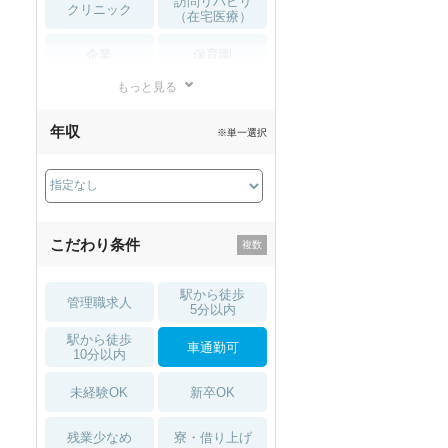
訪問リハビリ
クリニック
（在宅医療）
企業
保育園
もっと見る
小児リハビリ
整骨院
年収
※単一選択
接骨院
訪問マッサージ
薬局・
その他
ドラッグストア
こだわり条件
駅から徒歩
管理職求人
5分以内
駅から徒歩
車通勤可
10分以内
未経験OK
新卒OK
残業少なめ
寮・借り上げ