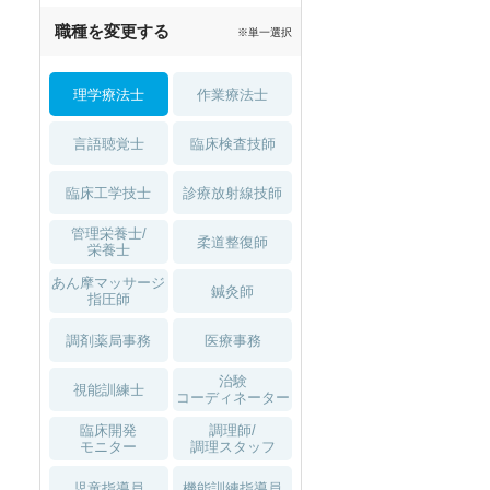
職種を変更する
※単一選択
理学療法士
作業療法士
言語聴覚士
臨床検査技師
臨床工学技士
診療放射線技師
管理栄養士/
柔道整復師
栄養士
あん摩マッサージ
鍼灸師
指圧師
調剤薬局事務
医療事務
治験
視能訓練士
コーディネーター
臨床開発
調理師/
モニター
調理スタッフ
児童指導員
機能訓練指導員