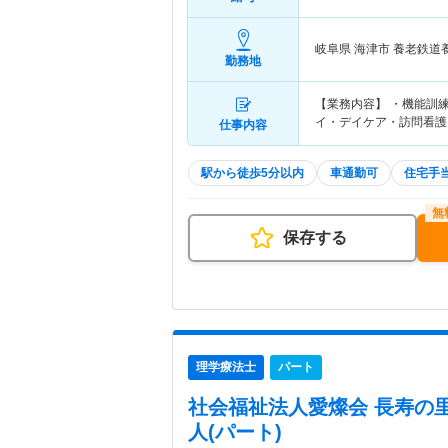
岐阜県 海津市
養老鉄道
勤務地
【業務内容】 ・機能訓
イ・デイケア・訪問看護
仕事内容
駅から徒歩5分以内
車通勤可
住宅手
保存する
理学療法士
パート
社会福祉法人愛燦会 長寿の
人(パート)