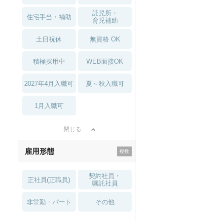
託児所・
住宅手当・補助
育児補助
土日祝休
無資格 OK
積極採用中
WEB面接OK
2027年4月入職可
夏～秋入職可
1月入職可
閉じる
雇用形態
契約社員・
正社員(正職員)
嘱託社員
非常勤・パート
その他