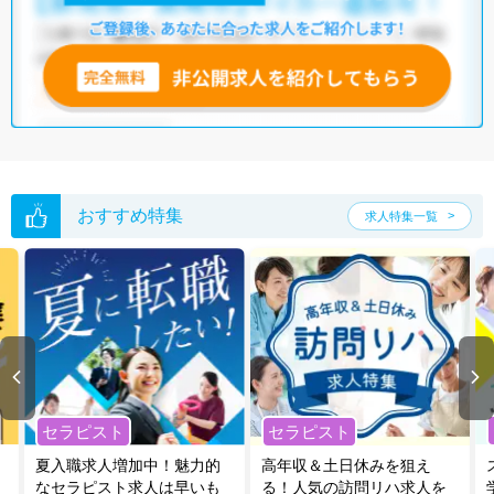
いただくか、お気軽にお問い合わせください。
全国の理学療法士求人
から検索いただくことも可能です。
無料転職支援サービス
にお申し込みいただくと、ご希望条件をヒアリン
グした上で求人をご提案いたします。
ご希望条件がまだ定まっていない方は
人気の希望条件をピックアップし
た求人特集
をぜひご活用ください。
転職支援の他、情報収集や募集状況の確認も、お気軽にご相談くださ
い。
おすすめ特集
求人特集一覧
セラピスト
セラピスト
夏入職求人増加中！魅力的
高年収＆土日休みを狙え
なセラピスト求人は早いも
る！人気の訪問リハ求人を