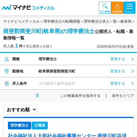
マイナビコメディカル
理学療法士の転職情報
理学療法士求人一覧
岐阜県
揖斐郡揖斐川町(岐阜県)の理学療法士
公開求人・転職・募
集情報一覧
1
求人数
件
※非公開求人を除く
2026年08月07日(金)更新
職種
理学療法士
変更する
勤務地
岐阜県揖斐郡揖斐川町
変更する
求人条件
その他求人条件未設定
変更する
この検索条件を保存する
条件をクリア
理学療法士
正職員
社会福祉法人大和社会福祉事業センター 揖斐川町谷汲