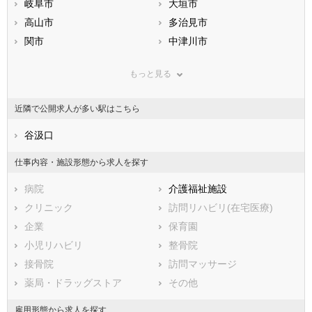
静岡県
岐阜市
愛知県
大垣市
三重県
滋賀県
高山市
京都府
多治見市
大阪府
兵庫県
関市
奈良県
中津川市
和歌山県
鳥取県
美濃市
島根県
瑞浪市
岡山県
もっと見る
広島県
羽島市
山口県
恵那市
徳島県
香川県
美濃加茂市
愛媛県
土岐市
高知県
近隣で公開求人が多い駅はこちら
福岡県
各務原市
佐賀県
可児市
長崎県
熊本県
山県市
谷汲口
大分県
瑞穂市
宮崎県
鹿児島県
飛騨市
沖縄県
本巣市
仕事内容・施設形態から求人を探す
郡上市
下呂市
病院
介護福祉施設
海津市
羽島郡岐南町
クリニック
訪問リハビリ(在宅医療)
羽島郡笠松町
養老郡養老町
企業
保育園
不破郡垂井町
不破郡関ケ原町
小児リハビリ
整骨院
安八郡神戸町
安八郡輪之内町
接骨院
訪問マッサージ
安八郡安八町
揖斐郡揖斐川町
薬局・ドラッグストア
その他
揖斐郡大野町
揖斐郡池田町
本巣郡北方町
加茂郡坂祝町
雇用形態から求人を探す