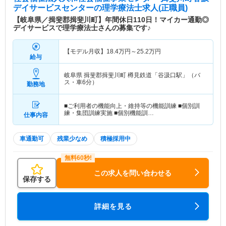
デイサービスセンター
の理学療法士求人(正職員)
【岐阜県／揖斐郡揖斐川町】年間休日110日！マイカー通勤◎
デイサービスで理学療法士さんの募集です♪
【モデル月収】
18.4
万円～
25.2
万円
給与
岐阜県 揖斐郡揖斐川町
樽見鉄道「谷汲口駅」（バ
ス・車6分）
勤務地
■ご利用者の機能向上・維持等の機能訓練 ■個別訓
練・集団訓練実施 ■個別機能訓…
仕事内容
車通勤可
残業少なめ
積極採用中
この求人を問い合わせる
保存する
詳細を見る