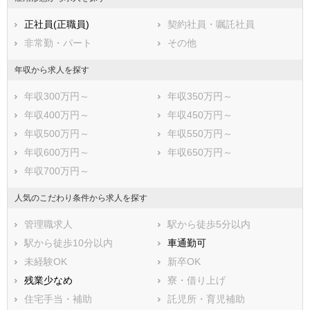
加茂郡富加町
加茂郡川辺町
正社員(正職員)
契約社員・嘱託社員
加茂郡七宗町
加茂郡八百津町
非常勤・パート
その他
加茂郡白川町
加茂郡東白川村
可児郡御嵩町
大野郡白川村
年収から求人を探す
年収300万円～
年収350万円～
年収400万円～
年収450万円～
年収500万円～
年収550万円～
年収600万円～
年収650万円～
年収700万円～
人気のこだわり条件から求人を探す
管理職求人
駅から徒歩5分以内
駅から徒歩10分以内
車通勤可
未経験OK
新卒OK
残業少なめ
寮・借り上げ
住宅手当・補助
託児所・育児補助