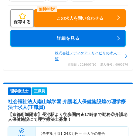
この求人を問い合わせる
保存する
詳細を見る
株式会社メディケア・リハビリの求人一
覧
更新日：2026/07/10 求人番号：9060276
理学療法士
正職員
社会福祉法人南山城学園 介護老人保健施設煌
の理学療
法士求人(正職員)
【京都府城陽市】長池駅より徒歩圏内★17時まで勤務◎介護老
人保健施設にて理学療法士募集！
【モデル月収】
24.0
万円～
※大卒の場合