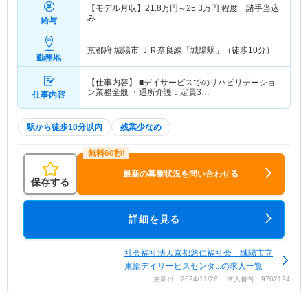
【モデル月収】
21.8
万円～
25.3
万円
程度 諸手当込
み
給与
京都府 城陽市
ＪＲ奈良線「城陽駅」（徒歩10分）
勤務地
【仕事内容】 ■デイサービスでのリハビリテーショ
ン業務全般 ・通所介護：定員3…
仕事内容
駅から徒歩10分以内
残業少なめ
最新の募集状況を問い合わせる
保存する
詳細を見る
社会福祉法人京都悠仁福祉会 城陽市立
東部デイサービスセンタ...の求人一覧
更新日：2024/11/28 求人番号：9762124