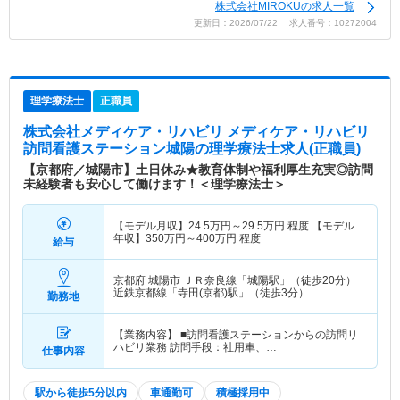
株式会社MIROKUの求人一覧
更新日：2026/07/22 求人番号：10272004
理学療法士
正職員
株式会社メディケア・リハビリ メディケア・リハビリ
訪問看護ステーション城陽
の理学療法士求人(正職員)
【京都府／城陽市】土日休み★教育体制や福利厚生充実◎訪問
未経験者も安心して働けます！＜理学療法士＞
【モデル月収】
24.5
万円～
29.5
万円
程度 【モデル
年収】
350
万円～
400
万円
程度
給与
京都府 城陽市
ＪＲ奈良線「城陽駅」（徒歩20分）
近鉄京都線「寺田(京都)駅」（徒歩3分）
勤務地
【業務内容】 ■訪問看護ステーションからの訪問リ
ハビリ業務 訪問手段：社用車、…
仕事内容
駅から徒歩5分以内
車通勤可
積極採用中