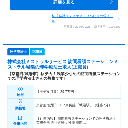
詳細を見る
株式会社メディケア・リハビリの求人一
覧
更新日：2026/02/25 求人番号：9108203
理学療法士
正職員
株式会社ミストラルサービス 訪問看護ステーションミ
ストラル城陽
の理学療法士求人(正職員)
【京都府/城陽市】駅チカ！残業少なめの訪問看護ステーション
での理学療法士さんの募集です♪
【モデル月収】
29.7
万円～
給与
京都府 城陽市
ＪＲ奈良線「城陽駅」（徒歩7分）
勤務地
【仕事内容】 訪問看護ステーションでの理学療法士
業務全般 直行直帰：可能 訪問…
仕事内容