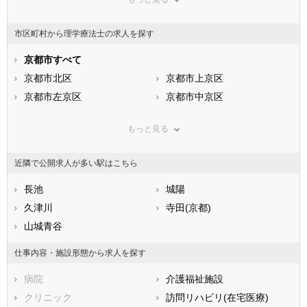
東京都
神奈川県
新潟県
山梨県
長野県
富山県
市区町村から理学療法士の求人を探す
石川県
福井県
岐阜県
静岡県
京都市すべて
愛知県
三重県
滋賀県
京都市北区
京都府
京都市上京区
大阪府
兵庫県
京都市左京区
奈良県
京都市中京区
和歌山県
鳥取県
京都市東山区
島根県
京都市下京区
岡山県
もっと見る
広島県
京都市南区
山口県
京都市右京区
徳島県
香川県
京都市伏見区
愛媛県
京都市山科区
高知県
近隣で公開求人が多い駅はこちら
福岡県
京都市西京区
佐賀県
長崎県
熊本県
市部
長池
大分県
城陽
宮崎県
鹿児島県
福知山市
久津川
沖縄県
舞鶴市
寺田(京都)
綾部市
山城青谷
宇治市
宮津市
亀岡市
仕事内容・施設形態から求人を探す
城陽市
向日市
病院
介護福祉施設
長岡京市
八幡市
クリニック
訪問リハビリ(在宅医療)
京田辺市
京丹後市