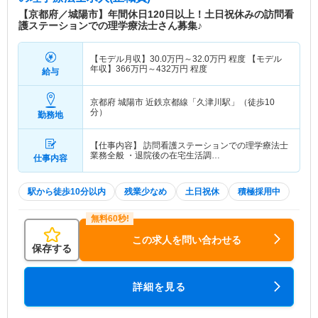
【京都府／城陽市】年間休日120日以上！土日祝休みの訪問看
護ステーションでの理学療法士さん募集♪
【モデル月収】
30.0
万円～
32.0
万円
程度 【モデル
年収】
366
万円～
432
万円
程度
給与
京都府 城陽市
近鉄京都線「久津川駅」（徒歩10
分）
勤務地
【仕事内容】 訪問看護ステーションでの理学療法士
業務全般 ・退院後の在宅生活調…
仕事内容
駅から徒歩10分以内
残業少なめ
土日祝休
積極採用中
この求人を問い合わせる
保存する
詳細を見る