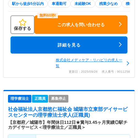
駅から徒歩5分以内
車通勤可
未経験OK
残業少なめ
積極採
この求人を問い合わせる
保存する
詳細を見る
株式会社メディケア・リハビリの求人一
覧
更新日：2025/09/26 求人番号：9011258
理学療法士
正職員
募集停止
社会福祉法人京都悠仁福祉会 城陽市立東部デイサービ
スセンター
の理学療法士求人(正職員)
【京都府／城陽市】年間休日112日★賞与3.45ヶ月実績◎駅チ
カデイサービス＜理学療法士／正職員＞