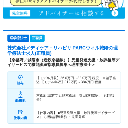
理学療法士
正職員
株式会社メディケア・リハビリ PARCウィル城陽
の理
学療法士求人(正職員)
【京都府／城陽市（近鉄京都線）】児童発達支援・放課後等デ
イサービスで機能訓練指導員募集＜理学療法士＞
【モデル月収】
26.0
万円～
32.0
万円
程度 ※諸手当
込 【モデル年収】
312
万円～
384
万円
程度
給与
京都府 城陽市
近鉄京都線「寺田(京都)駅」（徒歩1
分）
勤務地
【仕事内容】 ■児童発達支援・放課後等デイサービ
スにて機能訓練業務 ・児童発達…
仕事内容