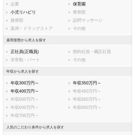
企業
保育園
南丹市
木津川市
小児リハビリ
整骨院
乙訓郡大山崎町
久世郡久御山町
接骨院
訪問マッサージ
綴喜郡井手町
綴喜郡宇治田原町
薬局・ドラッグストア
その他
相楽郡笠置町
相楽郡和束町
相楽郡精華町
相楽郡南山城村
雇用形態から求人を探す
船井郡京丹波町
与謝郡伊根町
正社員(正職員)
契約社員・嘱託社員
与謝郡与謝野町
非常勤・パート
その他
年収から求人を探す
年収300万円～
年収350万円～
年収400万円～
年収450万円～
年収500万円～
年収550万円～
年収600万円～
年収650万円～
年収700万円～
人気のこだわり条件から求人を探す