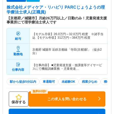
株式会社メディケア・リハビリ PARCじょうよう
の理
学療法士求人(正職員)
【京都府／城陽市】月給26万円以上／日勤のみ！児童発達支援
事業所にて理学療法士求人です
【モデル月収】
26.0
万円～
32.0
万円
程度 ※諸手当
込 【モデル年収】
312
万円～
384
万円
程度
給与
京都府 城陽市
近鉄京都線「寺田(京都)駅」（徒歩2
分）
勤務地
【仕事内容】 ■児童発達支援・放課後等デイサービ
スにて機能訓練業務 ・児童発達…
仕事内容
駅から徒歩5分以内
車通勤可
未経験OK
残業少なめ
積極採
この求人を問い合わせる
保存する