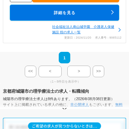
詳細を見る
社会福祉法人南山城学園 介護老人保健
施設 煌の求人一覧
更新日：2024/11/20 求人番号：9065112
1
<<
<
>
>>
（1～8件目を表示中）
京都府城陽市の理学療法士の求人・転職傾向
城陽市の理学療法士求人は8件あります。（2026年08月08日更新）
サイト上に掲載されている求人の他に、
非公開求人
もございます。
無料
転職支援サービス
にお申し込みいただくと、全求人からご希望条件に合
う求人を提案させていただきます。
城陽市の理学療法士求人では以下のような条件が人気です。