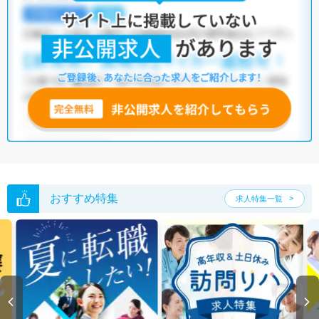
・
土日祝休
・
積極採用中
・
残業少なめ
・
正社員(正職員)
・
介護福
祉施設
・
訪問リハビリ(在宅医療)
・
小児リハビリ
・
保育園
他の条件でも人気の求人がございますので、「こだわり条件」から検索
いただくか、お気軽にお問い合わせください。
全国の理学療法士求人
から検索いただくことも可能です。
無料転職支援サービス
にお申し込みいただくと、ご希望条件をヒアリン
グした上で求人をご提案いたします。
ご希望条件がまだ定まっていない方は
人気の希望条件をピックアップし
た求人特集
をぜひご活用ください。
転職支援の他、情報収集や募集状況の確認も、お気軽にご相談くださ
い。
おすすめ特集
求人特集一覧