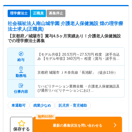
理学療法士
正職員
募集停止
社会福祉法人南山城学園 介護老人保健施設 煌
の理学療
法士求人(正職員)
【京都府／城陽市】賞与4.5ヶ月実績あり！介護老人保健施設
での理学療法士募集
【モデル月収】
20.5
万円～
27.5
万円
程度 諸手当込
み 【モデル年収】
340
万円～
程度（賞与・諸手当
給与
込）
京都府 城陽市
ＪＲ奈良線「長池駅」（徒歩13分）
勤務地
リハビリテーション業務全般 ・介護老人保健施設及
び通所リハビリテーションにおけ…
仕事内容
車通勤可
残業少なめ
託児所・育児補助
最新の募集状況を問い合わせる
保存する