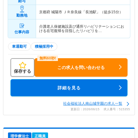
給与
京都府 城陽市
ＪＲ奈良線「長池駅」（徒歩15分）
勤務地
介護老人保健施設及び通所リハビリテーションにお
ける在宅復帰を目指したリハビリを…
仕事内容
車通勤可
積極採用中
この求人を問い合わせる
保存する
詳細を見る
社会福祉法人南山城学園の求人一覧
更新日：2026/06/15 求人番号：515355
理学療法士
正職員