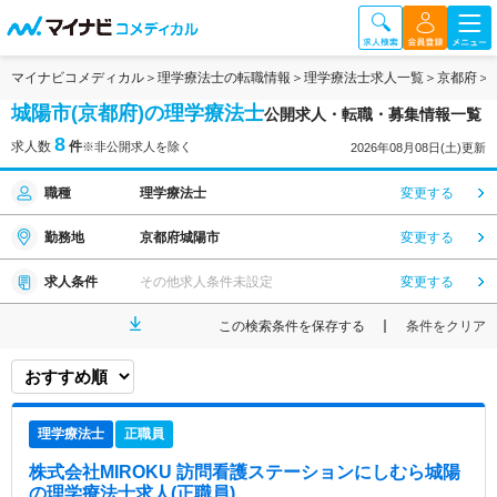
マイナビコメディカル
理学療法士の転職情報
理学療法士求人一覧
京都府
城陽市(京都府)の理学療法士
公開求人・転職・募集情報一覧
8
求人数
件
※非公開求人を除く
2026年08月08日(土)更新
職種
理学療法士
変更する
勤務地
京都府城陽市
変更する
求人条件
その他求人条件未設定
変更する
この検索条件を保存する
条件をクリア
理学療法士
正職員
株式会社MIROKU 訪問看護ステーションにしむら城陽
の理学療法士求人(正職員)