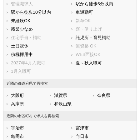
管理職求人
駅から徒歩5分以内
駅から徒歩10分以内
車通勤可
未経験OK
新卒OK
残業少なめ
寮・借り上げ
住宅手当・補助
託児所・育児補助
土日祝休
無資格 OK
積極採用中
WEB面接OK
2027年4月入職可
夏～秋入職可
1月入職可
近隣の都道府県で再検索
大阪府
滋賀県
奈良県
兵庫県
和歌山県
近隣の市区町村で求人を再検索
宇治市
宮津市
亀岡市
向日市