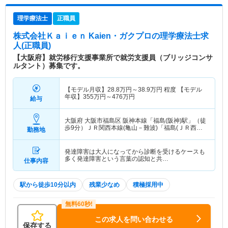
理学療法士
正職員
株式会社Ｋａｉｅｎ Kaien・ガクプロ
の理学療法士求
人(正職員)
【大阪府】就労移行支援事業所で就労支援員（ブリッジコンサ
ルタント）募集です。
【モデル月収】
28.8
万円～
38.9
万円
程度 【モデル
年収】
355
万円～
476
万円
給与
大阪府 大阪市福島区
阪神本線「福島(阪神)駅」（徒
歩9分）ＪＲ関西本線(亀山－難波)「福島(ＪＲ西日
勤務地
本)駅」（徒歩7分） 他
発達障害は大人になってから診断を受けるケースも
多く発達障害という言葉の認知と共…
仕事内容
駅から徒歩10分以内
残業少なめ
積極採用中
この求人を問い合わせる
保存する