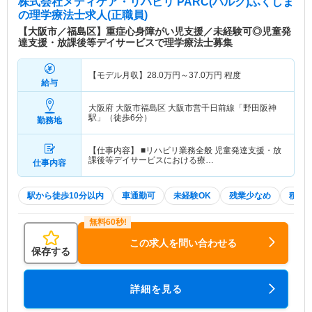
株式会社メディケア・リハビリ PARC(パルク)ふくしま
の理学療法士求人(正職員)
【大阪市／福島区】重症心身障がい児支援／未経験可◎児童発
達支援・放課後等デイサービスで理学療法士募集
【モデル月収】
28.0
万円～
37.0
万円
程度
給与
大阪府 大阪市福島区
大阪市営千日前線「野田阪神
駅」（徒歩6分）
勤務地
【仕事内容】 ■リハビリ業務全般 児童発達支援・放
課後等デイサービスにおける療…
仕事内容
駅から徒歩10分以内
車通勤可
未経験OK
残業少なめ
積極
この求人を問い合わせる
保存する
詳細を見る