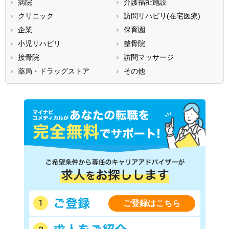
病院
介護福祉施設
香川県
愛媛県
高知県
クリニック
訪問リハビリ(在宅医療)
福岡県
佐賀県
長崎県
企業
保育園
熊本県
大分県
宮崎県
小児リハビリ
整骨院
鹿児島県
沖縄県
接骨院
訪問マッサージ
薬局・ドラッグストア
その他
ご登録はこちら