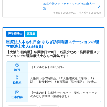
株式会社メディケア・リハビリの求人一
覧
更新日：2026/07/31 求人番号：9880028
理学療法士
正職員
医療法人木もれ日会 ゆらぎ訪問看護ステーション
の理
学療法士求人(正職員)
【大阪市/福島区】年間休日120日！残業少なめ！訪問看護ステ
ーションでの理学療法士さんの募集です♪
【モデル月収】
33.3
万円～
給与
大阪府 大阪市福島区
ＪＲ大阪環状線「野田(ＪＲ)
駅」（徒歩10分）ＪＲ東西線「海老江駅」（徒歩8
勤務地
分） 他
【仕事内容】 訪問先でのリハビリ業務（クリニック
のみなし訪問リハ業務を含む） …
仕事内容