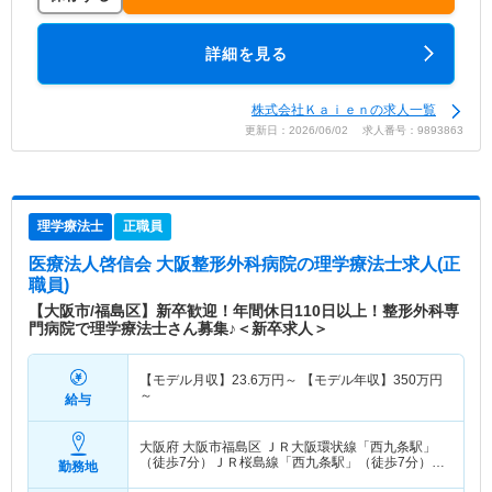
詳細を見る
株式会社Ｋａｉｅｎの求人一覧
更新日：2026/06/02 求人番号：9893863
理学療法士
正職員
医療法人啓信会 大阪整形外科病院
の理学療法士求人(正
職員)
【大阪市/福島区】新卒歓迎！年間休日110日以上！整形外科専
門病院で理学療法士さん募集♪＜新卒求人＞
【モデル月収】
23.6
万円～
【モデル年収】
350
万円
～
給与
大阪府 大阪市福島区
ＪＲ大阪環状線「西九条駅」
（徒歩7分）ＪＲ桜島線「西九条駅」（徒歩7分）
勤務地
他