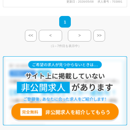
更新日：2026/05/08 求人番号：703891
1
<<
<
>
>>
（1～7件目を表示中）