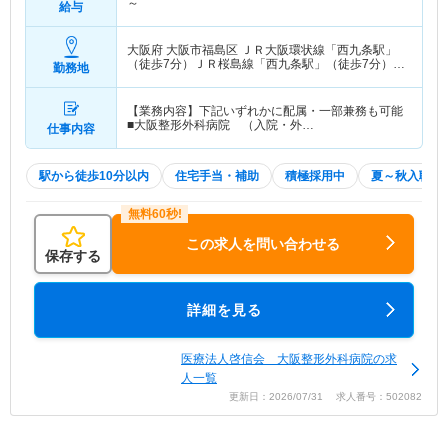
～
給与
大阪府 大阪市福島区
ＪＲ大阪環状線「西九条駅」
（徒歩7分）ＪＲ桜島線「西九条駅」（徒歩7分）
勤務地
他
【業務内容】下記いずれかに配属・一部兼務も可能
■大阪整形外科病院 （入院・外…
仕事内容
駅から徒歩10分以内
住宅手当・補助
積極採用中
夏～秋入職可
この求人を問い合わせる
保存する
詳細を見る
医療法人啓信会 大阪整形外科病院の求
人一覧
更新日：2026/07/31 求人番号：502082