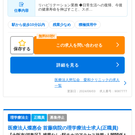
リハビリテーション業務 ◆日常生活への復帰、今後
の健康寿命を伸ばすこと、スポ…
仕事内容
駅から徒歩10分以内
残業少なめ
積極採用中
この求人を問い合わせる
保存する
詳細を見る
医療法人悠弘会 愛和クリニックの求人
一覧
更新日：2024/06/03 求人番号：9087777
理学療法士
正職員
募集停止
医療法人燦惠会 首藤病院
の理学療法士求人(正職員)