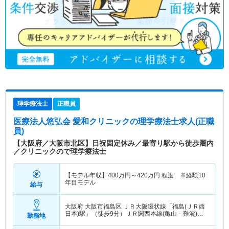
理学療法士
正職員
医療法人悠弘会 愛和クリニック
の理学療法士求人(正職
員)
【大阪府／大阪市北区】日祝固定休み／最寄り駅から徒歩圏内
／クリニックので理学療法士
【モデル年収】
400
万円～
420
万円
程度 ※経験10
年目モデル
給与
大阪府 大阪市福島区
ＪＲ大阪環状線「福島(ＪＲ西
日本)駅」（徒歩9分）ＪＲ関西本線(亀山－難波)
勤務地
「福島(ＪＲ西日本)駅」（徒歩9分）