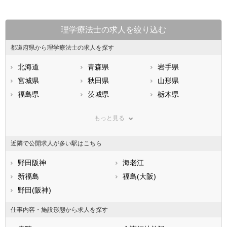
理学療法士の求人を絞り込む
都道府県から理学療法士の求人を探す
北海道
青森県
岩手県
宮城県
秋田県
山形県
福島県
茨城県
栃木県
群馬県
埼玉県
千葉県
もっと見る
東京都
神奈川県
新潟県
山梨県
長野県
富山県
近隣で公開求人が多い駅はこちら
石川県
福井県
岐阜県
静岡県
野田阪神
愛知県
海老江
三重県
滋賀県
新福島
京都府
福島(大阪)
大阪府
兵庫県
野田(阪神)
奈良県
和歌山県
鳥取県
島根県
岡山県
仕事内容・施設形態から求人を探す
広島県
山口県
徳島県