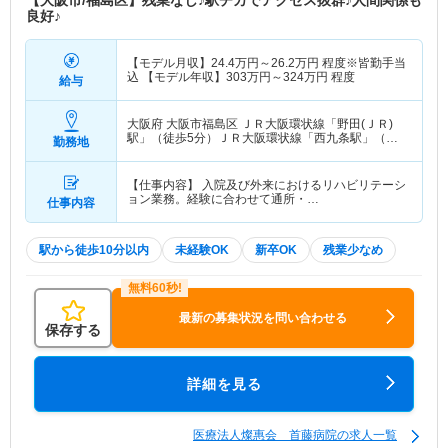
【大阪市/福島区】残業なし♪駅チカでアクセス抜群♪人間関係も
良好♪
【モデル月収】
24.4
万円～
26.2
万円
程度※皆勤手当
込 【モデル年収】
303
万円～
324
万円
程度
給与
大阪府 大阪市福島区
ＪＲ大阪環状線「野田(ＪＲ)
駅」（徒歩5分）ＪＲ大阪環状線「西九条駅」（徒
勤務地
歩7分） 他
【仕事内容】 入院及び外来におけるリハビリテーシ
ョン業務。経験に合わせて通所・…
仕事内容
駅から徒歩10分以内
未経験OK
新卒OK
残業少なめ
最新の募集状況を問い合わせる
保存する
詳細を見る
医療法人燦惠会 首藤病院の求人一覧