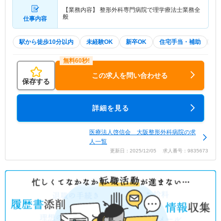
【業務内容】 整形外科専門病院で理学療法士業務全
般
仕事内容
駅から徒歩10分以内
未経験OK
新卒OK
住宅手当・補助
積
この求人を問い合わせる
保存する
詳細を見る
医療法人啓信会 大阪整形外科病院の求
人一覧
更新日：2025/12/05 求人番号：9835673