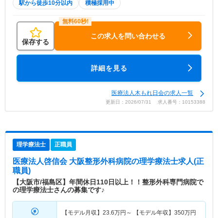
駅から徒歩10分以内
積極採用中
この求人を問い合わせる
保存する
詳細を見る
医療法人木もれ日会の求人一覧
更新日：2026/07/31 求人番号：10153388
理学療法士
正職員
医療法人啓信会 大阪整形外科病院
の理学療法士求人(正
職員)
【大阪市/福島区】年間休日110日以上！！整形外科専門病院で
の理学療法士さんの募集です♪
【モデル月収】
23.6
万円～
【モデル年収】
350
万円