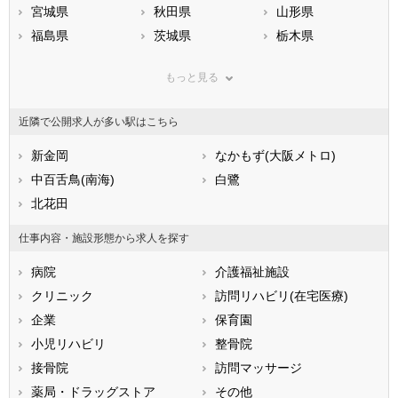
宮城県
秋田県
山形県
福島県
茨城県
栃木県
群馬県
埼玉県
千葉県
もっと見る
東京都
神奈川県
新潟県
山梨県
長野県
富山県
近隣で公開求人が多い駅はこちら
石川県
福井県
岐阜県
静岡県
新金岡
愛知県
なかもず(大阪メトロ)
三重県
滋賀県
中百舌鳥(南海)
京都府
白鷺
大阪府
兵庫県
北花田
奈良県
和歌山県
鳥取県
島根県
岡山県
仕事内容・施設形態から求人を探す
広島県
山口県
徳島県
病院
介護福祉施設
香川県
愛媛県
高知県
クリニック
訪問リハビリ(在宅医療)
福岡県
佐賀県
長崎県
企業
保育園
熊本県
大分県
宮崎県
小児リハビリ
整骨院
鹿児島県
沖縄県
接骨院
訪問マッサージ
薬局・ドラッグストア
その他