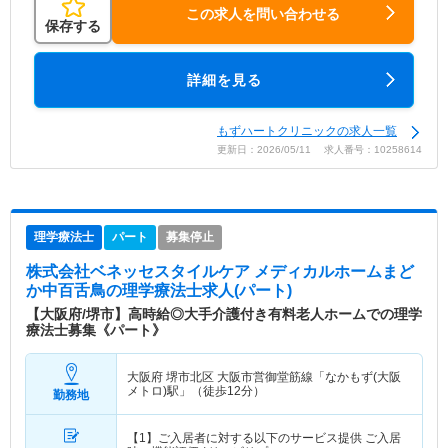
この求人を問い合わせる
保存する
詳細を見る
もずハートクリニックの求人一覧
更新日：2026/05/11 求人番号：10258614
理学療法士
パート
募集停止
株式会社ベネッセスタイルケア メディカルホームまど
か中百舌鳥
の理学療法士求人(パート)
【大阪府/堺市】高時給◎大手介護付き有料老人ホームでの理学
療法士募集《パート》
大阪府 堺市北区
大阪市営御堂筋線「なかもず(大阪
メトロ)駅」（徒歩12分）
勤務地
【1】ご入居者に対する以下のサービス提供 ご入居