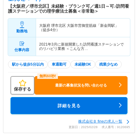
【大阪府／堺市北区】未経験・ブランク可／週1日～可♪訪問看
護ステーションでの理学療法士募集＜非常勤＞
大阪府 堺市北区
大阪市営御堂筋線「新金岡駅」
（徒歩4分）
勤務地
2021年3月に新規開業した訪問看護ステーションで
のリハビリ業務 ＜こんな方…
仕事内容
駅から徒歩5分以内
車通勤可
未経験OK
残業少なめ
最新の募集状況を問い合わせる
保存する
詳細を見る
株式会社Ｂ fineの求人一覧
更新日：2025/02/28 求人番号：9120695