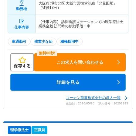
大阪府 堺市北区
大阪市営御堂筋線「北花田駅」
（徒歩13分）
勤務地
【仕事内容】 訪問看護ステーションでの理学療法士
業務全般 訪問時の移動手段：車
仕事内容
車通勤可
残業少なめ
積極採用中
この求人を問い合わせる
保存する
詳細を見る
コーナン商事株式会社の求人一覧
更新日：2026/05/26 求人番号：10203183
理学療法士
正職員