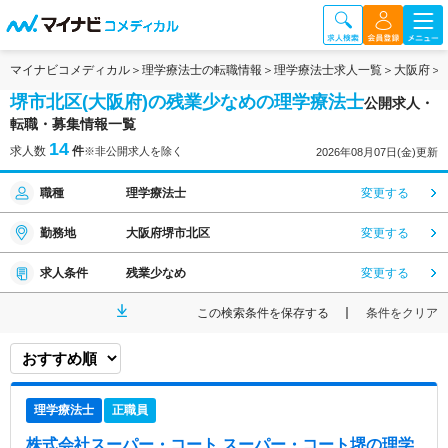
マイナビコメディカル
理学療法士の転職情報
理学療法士求人一覧
大阪府
堺市北区(大阪府)の残業少なめの理学療法士
公開求人・
転職・募集情報一覧
14
求人数
件
※非公開求人を除く
2026年08月07日(金)更新
職種
理学療法士
変更する
勤務地
大阪府堺市北区
変更する
求人条件
残業少なめ
変更する
この検索条件を保存する
条件をクリア
理学療法士
正職員
株式会社スーパー・コート スーパー・コート堺
の理学