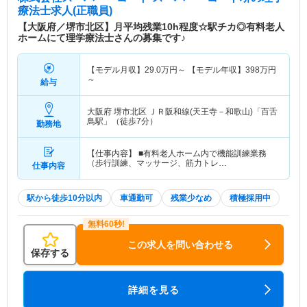
療法士求人(正職員)
【大阪府／堺市北区】月平均残業10h程度☆駅チカ◎有料老人
ホームにて理学療法士さんの募集です♪
【モデル月収】
29.0
万円～
【モデル年収】
398
万円
～
給与
大阪府 堺市北区
ＪＲ阪和線(天王寺－和歌山)「百舌
鳥駅」（徒歩7分）
勤務地
【仕事内容】 ■有料老人ホーム内で機能訓練業務
（歩行訓練、マッサージ、筋力トレ…
仕事内容
駅から徒歩10分以内
車通勤可
残業少なめ
積極採用中
この求人を問い合わせる
保存する
詳細を見る