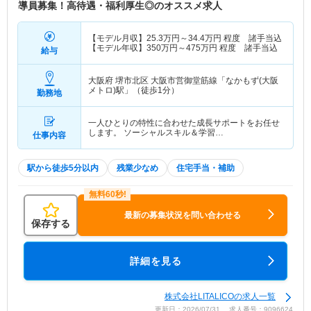
導員募集！高待遇・福利厚生◎のオススメ求人
【モデル月収】
25.3
万円～
34.4
万円
程度 諸手当込
【モデル年収】
350
万円～
475
万円
程度 諸手当込
給与
大阪府 堺市北区
大阪市営御堂筋線「なかもず(大阪
メトロ)駅」（徒歩1分）
勤務地
一人ひとりの特性に合わせた成長サポートをお任せ
します。 ソーシャルスキル＆学習…
仕事内容
駅から徒歩5分以内
残業少なめ
住宅手当・補助
最新の募集状況を問い合わせる
保存する
詳細を見る
株式会社LITALICOの求人一覧
更新日：2026/07/31 求人番号：9096624