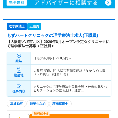
理学療法士
正職員
もずハートクリニック
の理学療法士求人(正職員)
【大阪府／堺市北区】2026年6月オープン予定☆クリニックに
て理学療法士募集＜正社員＞
【モデル月収】
29.0
万円～
給与
大阪府 堺市北区
大阪市営御堂筋線「なかもず(大阪
メトロ)駅」（徒歩18分）
勤務地
クリニックにて理学療法士業務全般 ・外来心臓リハ
ビリテーションの立ち上げ、運営…
仕事内容
車通勤可
残業少なめ
積極採用中