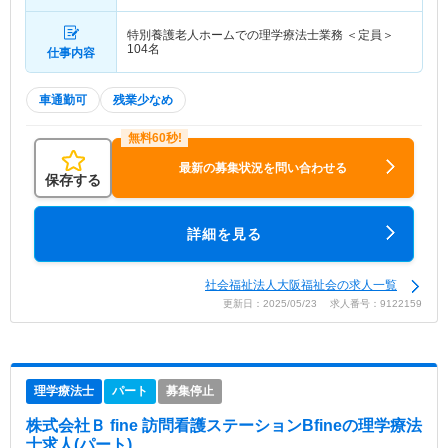
特別養護老人ホームでの理学療法士業務 ＜定員＞
104名
仕事内容
車通勤可
残業少なめ
最新の募集状況を問い合わせる
保存する
詳細を見る
社会福祉法人大阪福祉会の求人一覧
更新日：2025/05/23 求人番号：9122159
理学療法士
パート
募集停止
株式会社Ｂ fine 訪問看護ステーションBfine
の理学療法
士求人(パート)