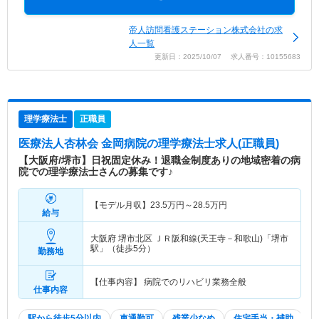
帝人訪問看護ステーション株式会社の求
人一覧
更新日：2025/10/07 求人番号：10155683
理学療法士
正職員
医療法人杏林会 金岡病院
の理学療法士求人(正職員)
【大阪府/堺市】日祝固定休み！退職金制度ありの地域密着の病
院での理学療法士さんの募集です♪
【モデル月収】
23.5
万円～
28.5
万円
給与
大阪府 堺市北区
ＪＲ阪和線(天王寺－和歌山)「堺市
駅」（徒歩5分）
勤務地
【仕事内容】 病院でのリハビリ業務全般
仕事内容
駅から徒歩5分以内
車通勤可
残業少なめ
住宅手当・補助