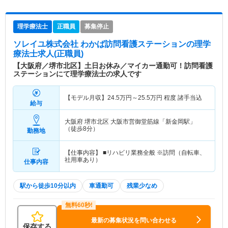
理学療法士
正職員
募集停止
ソレイユ株式会社 わかば訪問看護ステーション
の理学
療法士求人(正職員)
【大阪府／堺市北区】土日お休み／マイカー通勤可！訪問看護
ステーションにて理学療法士の求人です
【モデル月収】
24.5
万円～
25.5
万円
程度 諸手当込
給与
大阪府 堺市北区
大阪市営御堂筋線「新金岡駅」
（徒歩8分）
勤務地
【仕事内容】 ■リハビリ業務全般 ※訪問（自転車、
社用車あり）
仕事内容
駅から徒歩10分以内
車通勤可
残業少なめ
最新の募集状況を問い合わせる
保存する