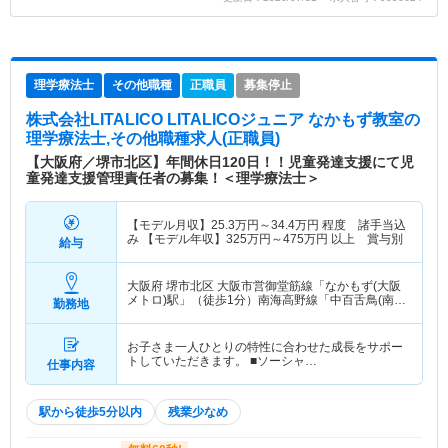
理学療法士
その他職種
正職員
募集停止
株式会社LITALICO LITALICOジュニア なかもず教室
の
理学療法士,その他職種求人(正職員)
【大阪府／堺市北区】年間休日120日！！児童発達支援にて児
童発達支援管理責任者の募集！＜理学療法士＞
【モデル月収】
25.3
万円～
34.4
万円
程度 諸手当込
み 【モデル年収】
325
万円～
475
万円
以上 賞与別
給与
大阪府 堺市北区
大阪市営御堂筋線「なかもず(大阪
メトロ)駅」（徒歩1分）南海高野線「中百舌鳥(南
勤務地
海)駅」（徒歩6分） 他
お子さま一人ひとりの特性に合わせた成長をサポー
トしていただきます。 ■ソーシャ…
仕事内容
駅から徒歩5分以内
残業少なめ