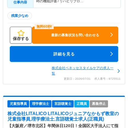
時の機能評価 / リハビリプロ…
仕事内容
残業少なめ
最新の募集状況を問い合わせる
保存する
詳細を見る
株式会社ベネッセスタイルケアの求人一
覧
更新日：2026/07/31 求人番号：9725511
児童指導員
理学療法士
言語聴覚士
正職員
募集停止
株式会社LITALICO LITALICOジュニアなかもず教室
の
児童指導員,理学療法士,言語聴覚士求人(正職員)
【大阪府／堺市北区】年間休日120日！全国区大手法人にて指