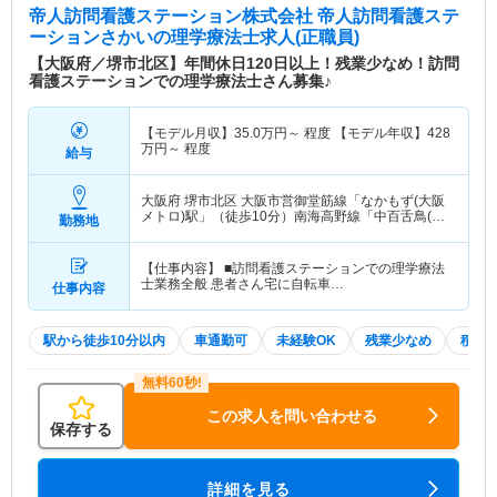
帝人訪問看護ステーション株式会社 帝人訪問看護ステ
ーションさかい
の理学療法士求人(正職員)
【大阪府／堺市北区】年間休日120日以上！残業少なめ！訪問
看護ステーションでの理学療法士さん募集♪
【モデル月収】
35.0
万円～
程度 【モデル年収】
428
万円～
程度
給与
大阪府 堺市北区
大阪市営御堂筋線「なかもず(大阪
メトロ)駅」（徒歩10分）南海高野線「中百舌鳥(南
勤務地
海)駅」（徒歩9分） 他
【仕事内容】 ■訪問看護ステーションでの理学療法
士業務全般 患者さん宅に自転車…
仕事内容
駅から徒歩10分以内
車通勤可
未経験OK
残業少なめ
積極
この求人を問い合わせる
保存する
詳細を見る