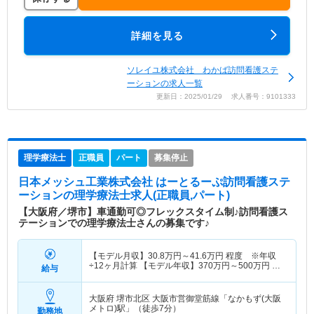
詳細を見る
ソレイユ株式会社 わかば訪問看護ステ
ーションの求人一覧
更新日：2025/01/29 求人番号：9101333
理学療法士
正職員
パート
募集停止
日本メッシュ工業株式会社 はーとるーぷ訪問看護ステ
ーション
の理学療法士求人(正職員,パート)
【大阪府／堺市】車通勤可◎フレックスタイム制♪訪問看護ス
テーションでの理学療法士さんの募集です♪
【モデル月収】
30.8
万円～
41.6
万円
程度 ※年収
÷12ヶ月計算 【モデル年収】
370
万円～
500
万円
程
給与
度
大阪府 堺市北区
大阪市営御堂筋線「なかもず(大阪
メトロ)駅」（徒歩7分）
勤務地