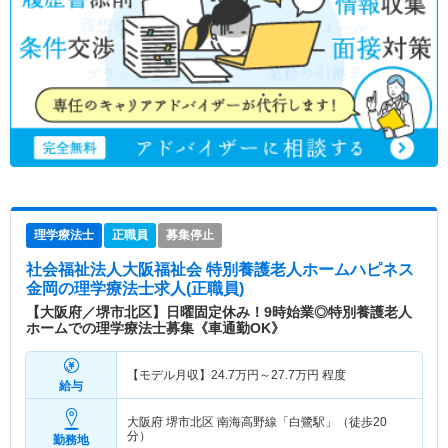
理学療法士
正職員
募集停止
社会福祉法人大阪福祉会 特別養護老人ホームハピネス
金岡
の理学療法士求人(正職員)
【大阪府／堺市北区】日曜固定休み！9時始業◎特別養護老人
ホームでの理学療法士募集《車通勤OK》
【モデル月収】
24.7
万円～
27.7
万円
程度
給与
大阪府 堺市北区
南海高野線「白鷺駅」（徒歩20
分）
勤務地