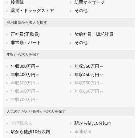
広島県
接骨院
山口県
訪問マッサージ
徳島県
香川県
薬局・ドラッグストア
愛媛県
その他
高知県
福岡県
佐賀県
長崎県
雇用形態から求人を探す
熊本県
大分県
宮崎県
正社員(正職員)
契約社員・嘱託社員
鹿児島県
沖縄県
非常勤・パート
その他
年収から求人を探す
年収300万円～
年収350万円～
年収400万円～
年収450万円～
年収500万円～
年収550万円～
年収600万円～
年収650万円～
年収700万円～
人気のこだわり条件から求人を探す
管理職求人
駅から徒歩5分以内
駅から徒歩10分以内
車通勤可