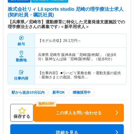
株式会社リィ Lii sports studio 尼崎
の理学療法士求人
(契約社員・嘱託社員)
【兵庫県／尼崎市】運動療育に特化した児童発達支援施設での
理学療法士さんの募集です♪＜新卒用求人＞
【モデル月収】
26.1
万円～
給与
兵庫県 尼崎市
阪神本線「尼崎(阪神)駅」（徒歩8
分）阪神なんば線「尼崎(阪神)駅」（徒歩8分）
勤務地
【仕事内容】 ■リハビリ業務全般 ・運動支援の提供
・親御さまとの面談、情報共…
仕事内容
駅から徒歩10分以内
新卒OK
積極採用中
この求人を問い合わせる
保存する
詳細を見る