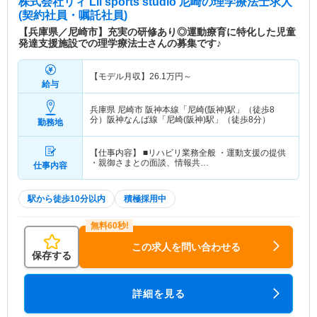
株式会社リィ Lii sports studio 尼崎
の理学療法士求人
(契約社員・嘱託社員)
【兵庫県／尼崎市】充実の研修あり◎運動療育に特化した児童
発達支援施設での理学療法士さんの募集です♪
【モデル月収】
26.1
万円～
給与
兵庫県 尼崎市
阪神本線「尼崎(阪神)駅」（徒歩8
分）阪神なんば線「尼崎(阪神)駅」（徒歩8分）
勤務地
【仕事内容】 ■リハビリ業務全般 ・運動支援の提供
・親御さまとの面談、情報共…
仕事内容
駅から徒歩10分以内
積極採用中
この求人を問い合わせる
保存する
詳細を見る