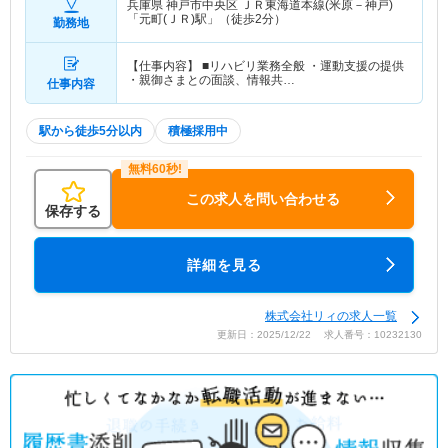
兵庫県 神戸市中央区
ＪＲ東海道本線(米原－神戸)
「元町(ＪＲ)駅」（徒歩2分）
勤務地
【仕事内容】 ■リハビリ業務全般 ・運動支援の提供
・親御さまとの面談、情報共…
仕事内容
駅から徒歩5分以内
積極採用中
この求人を問い合わせる
保存する
詳細を見る
株式会社リィの求人一覧
更新日：2025/12/22 求人番号：10232130