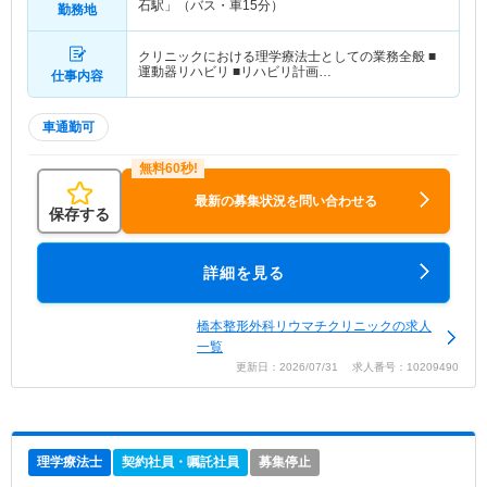
石駅」（バス・車15分）
勤務地
クリニックにおける理学療法士としての業務全般 ■
運動器リハビリ ■リハビリ計画…
仕事内容
車通勤可
最新の募集状況を問い合わせる
保存する
詳細を見る
橋本整形外科リウマチクリニックの求人
一覧
更新日：2026/07/31 求人番号：10209490
理学療法士
契約社員・嘱託社員
募集停止