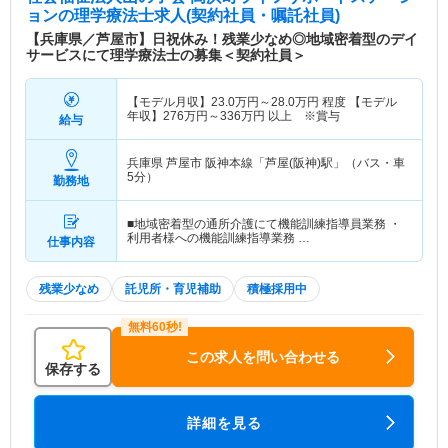
ョン
の理学療法士求人(契約社員・嘱託社員)
【兵庫県／芦屋市】日祝休み！残業少なめ◎地域密着型のデイ
サービスにて理学療法士の募集＜契約社員＞
【モデル月収】
23.0
万円～
28.0
万円
程度 【モデル
年収】
276
万円～
336
万円
以上 ※賞与
給与
兵庫県 芦屋市
阪神本線「芦屋(阪神)駅」（バス・車
5分）
勤務地
■地域密着型の通所介護にて機能訓練指導員業務 ・
利用者様への機能訓練指導業務 …
仕事内容
残業少なめ
託児所・育児補助
積極採用中
この求人を問い合わせる
保存する
詳細を見る