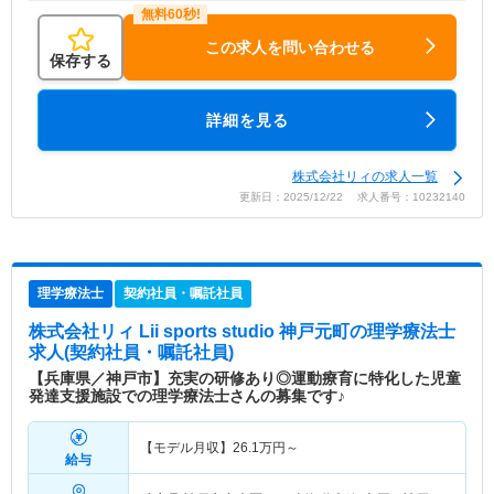
この求人を問い合わせる
保存する
詳細を見る
株式会社リィの求人一覧
更新日：2025/12/22 求人番号：10232140
理学療法士
契約社員・嘱託社員
株式会社リィ Lii sports studio 神戸元町
の理学療法士
求人(契約社員・嘱託社員)
【兵庫県／神戸市】充実の研修あり◎運動療育に特化した児童
発達支援施設での理学療法士さんの募集です♪
【モデル月収】
26.1
万円～
給与