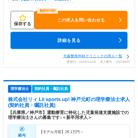
この求人を問い合わせる
保存する
詳細を見る
大森整形外科クリニックの求人一覧
更新日：2025/12/16 求人番号：10153920
理学療法士
契約社員・嘱託社員
株式会社リィ Lii sports up! 神戸元町
の理学療法士求人
(契約社員・嘱託社員)
【兵庫県／神戸市】運動療育に特化した児童発達支援施設での
理学療法士さんの募集です♪＜新卒用求人＞
【モデル月収】
26.1
万円～
給与