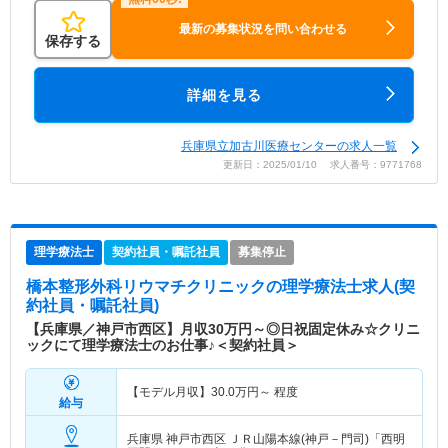
最新の募集状況を問い合わせる
保存する
詳細を見る
兵庫県立加古川医療センターの求人一覧
更新日：2025/01/10 求人番号：9771768
理学療法士
契約社員・嘱託社員
募集停止
橋本整形外科リウマチクリニック
の理学療法士求人(契
約社員・嘱託社員)
【兵庫県／神戸市西区】月収30万円～◎日祝固定休み☆クリニ
ックにて理学療法士のお仕事♪＜契約社員＞
【モデル月収】
30.0
万円～
程度
給与
兵庫県 神戸市西区
ＪＲ山陽本線(神戸－門司)「西明