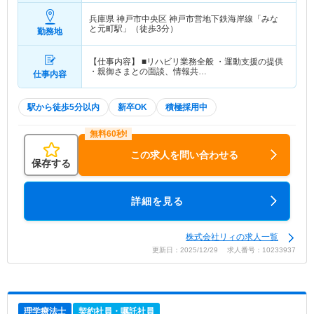
兵庫県 神戸市中央区
神戸市営地下鉄海岸線「みな
と元町駅」（徒歩3分）
勤務地
【仕事内容】 ■リハビリ業務全般 ・運動支援の提供
・親御さまとの面談、情報共…
仕事内容
駅から徒歩5分以内
新卒OK
積極採用中
この求人を問い合わせる
保存する
詳細を見る
株式会社リィの求人一覧
更新日：2025/12/29 求人番号：10233937
理学療法士
契約社員・嘱託社員