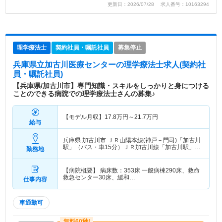
更新日：2026/07/28 求人番号：10163294
理学療法士
契約社員・嘱託社員
募集停止
兵庫県立加古川医療センター
の理学療法士求人(契約社
員・嘱託社員)
【兵庫県/加古川市】専門知識・スキルをしっかりと身につける
ことのできる病院での理学療法士さんの募集♪
【モデル月収】
17.8
万円～
21.7
万円
給与
兵庫県 加古川市
ＪＲ山陽本線(神戸－門司)「加古川
駅」（バス・車15分）ＪＲ加古川線「加古川駅」
勤務地
（バス・車15分）
【病院概要】 病床数：353床 一般病棟290床、救命
救急センター30床、緩和…
仕事内容
車通勤可