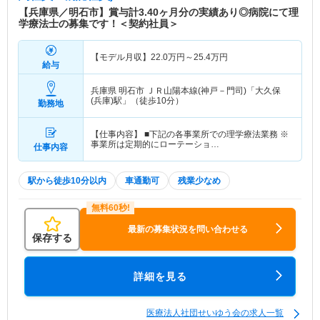
【兵庫県／明石市】賞与計3.40ヶ月分の実績あり◎病院にて理
学療法士の募集です！＜契約社員＞
【モデル月収】
22.0
万円～
25.4
万円
給与
兵庫県 明石市
ＪＲ山陽本線(神戸－門司)「大久保
(兵庫)駅」（徒歩10分）
勤務地
【仕事内容】 ■下記の各事業所での理学療法業務 ※
事業所は定期的にローテーショ…
仕事内容
駅から徒歩10分以内
車通勤可
残業少なめ
最新の募集状況を問い合わせる
保存する
詳細を見る
医療法人社団せいゆう会の求人一覧