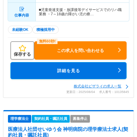
■児童発達支援・放課後等デイサービスでのリハ職
業務 ・7～18歳の障がい児の療…
仕事内容
未経験OK
積極採用中
この求人を問い合わせる
保存する
詳細を見る
株式会社ビザライの求人一覧
更新日：2025/08/04 求人番号：10135845
理学療法士
契約社員・嘱託社員
募集停止
医療法人社団せいゆう会 神明病院
の理学療法士求人(契
約社員・嘱託社員)