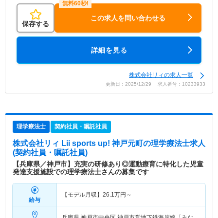
この求人を問い合わせる
保存する
詳細を見る
株式会社リィの求人一覧
更新日：2025/12/29 求人番号：10233933
理学療法士
契約社員・嘱託社員
株式会社リィ Lii sports up! 神戸元町
の理学療法士求人
(契約社員・嘱託社員)
【兵庫県／神戸市】充実の研修あり◎運動療育に特化した児童
発達支援施設での理学療法士さんの募集です
【モデル月収】
26.1
万円～
給与
兵庫県 神戸市中央区
神戸市営地下鉄海岸線「みな