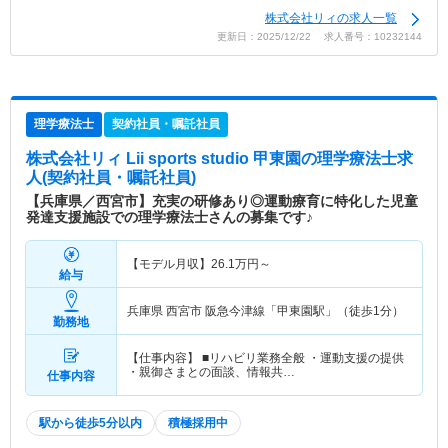
株式会社リィの求人一覧
更新日：2025/12/22 求人番号：10232144
理学療法士
契約社員・嘱託社員
株式会社リィ Lii sports studio 甲東園
の理学療法士求
人(契約社員・嘱託社員)
【兵庫県／西宮市】充実の研修あり◎運動療育に特化した児童
発達支援施設での理学療法士さんの募集です♪
【モデル月収】
26.1
万円～
給与
兵庫県 西宮市
阪急今津線「甲東園駅」（徒歩1分）
勤務地
【仕事内容】 ■リハビリ業務全般 ・運動支援の提供
・親御さまとの面談、情報共…
仕事内容
駅から徒歩5分以内
積極採用中