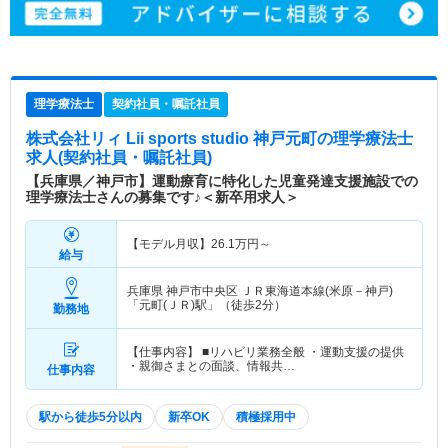
理学療法士
契約社員・嘱託社員
株式会社リィ Lii sports studio 神戸元町
の理学療法士
求人(契約社員・嘱託社員)
【兵庫県／神戸市】運動療育に特化した児童発達支援施設での
理学療法士さんの募集です♪＜新卒用求人＞
【モデル月収】
26.1
万円～
給与
兵庫県 神戸市中央区
ＪＲ東海道本線(米原－神戸)
「元町(ＪＲ)駅」（徒歩2分）
勤務地
【仕事内容】 ■リハビリ業務全般 ・運動支援の提供
・親御さまとの面談、情報共…
仕事内容
駅から徒歩5分以内
新卒OK
積極採用中