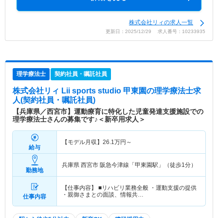
株式会社リィの求人一覧
更新日：2025/12/29 求人番号：10233935
理学療法士
契約社員・嘱託社員
株式会社リィ Lii sports studio 甲東園
の理学療法士求
人(契約社員・嘱託社員)
【兵庫県／西宮市】運動療育に特化した児童発達支援施設での
理学療法士さんの募集です♪＜新卒用求人＞
【モデル月収】
26.1
万円～
給与
兵庫県 西宮市
阪急今津線「甲東園駅」（徒歩1分）
勤務地
【仕事内容】 ■リハビリ業務全般 ・運動支援の提供
・親御さまとの面談、情報共…
仕事内容