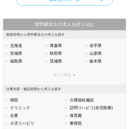
理学療法士の求人を絞り込む
都道府県から理学療法士の求人を探す
北海道
青森県
岩手県
宮城県
秋田県
山形県
福島県
茨城県
栃木県
群馬県
埼玉県
千葉県
もっと見る
東京都
神奈川県
新潟県
山梨県
長野県
富山県
仕事内容・施設形態から求人を探す
石川県
福井県
岐阜県
静岡県
病院
愛知県
介護福祉施設
三重県
滋賀県
クリニック
京都府
訪問リハビリ(在宅医療)
大阪府
兵庫県
企業
奈良県
保育園
和歌山県
鳥取県
小児リハビリ
島根県
整骨院
岡山県