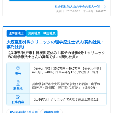
社会福祉法人山の子会の求人一覧
更新日：2026/07/02 求人番号：9026173
理学療法士
契約社員・嘱託社員
大森整形外科クリニック
の理学療法士求人(契約社員・
嘱託社員)
【兵庫県/神戸市】日祝固定休み！駅チカ徒歩6分！クリニック
での理学療法士さんの募集です♪＜契約社員＞
【モデル月収】
35.0
万円～
40.0
万円
【モデル年収】
420
万円～
480
万円
※年俸を12ヶ月で割り、毎月
給与
350,000円～400,000円を支給
兵庫県 神戸市中央区
神戸市営地下鉄西神・山手線
(新神戸－新長田)「県庁前(兵庫)駅」（徒歩6分）
勤務地
【仕事内容】 クリニックでの理学療法士業務全般
仕事内容
駅から徒歩10分以内
積極採用中