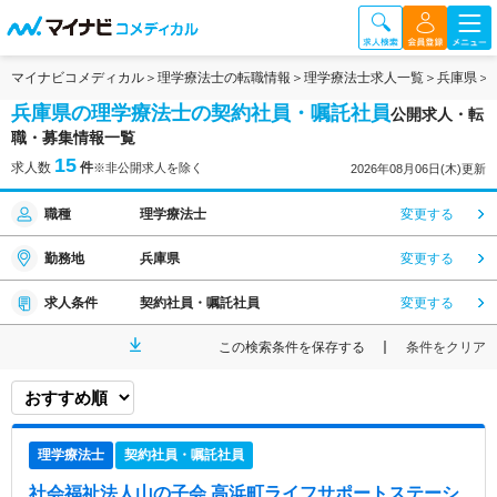
マイナビコメディカル
理学療法士の転職情報
理学療法士求人一覧
兵庫県
兵庫県の理学療法士の契約社員・嘱託社員
公開求人・転
職・募集情報一覧
15
求人数
件
※非公開求人を除く
2026年08月06日(木)更新
職種
理学療法士
変更する
勤務地
兵庫県
変更する
求人条件
契約社員・嘱託社員
変更する
この検索条件を保存する
条件をクリア
理学療法士
契約社員・嘱託社員
社会福祉法人山の子会 高浜町ライフサポートステーシ