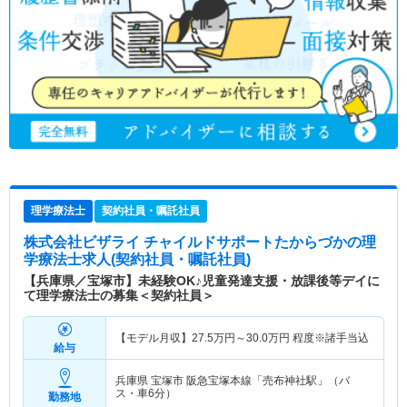
理学療法士
契約社員・嘱託社員
株式会社ビザライ チャイルドサポートたからづか
の理
学療法士求人(契約社員・嘱託社員)
【兵庫県／宝塚市】未経験OK♪児童発達支援・放課後等デイに
て理学療法士の募集＜契約社員＞
【モデル月収】
27.5
万円～
30.0
万円
程度※諸手当込
給与
兵庫県 宝塚市
阪急宝塚本線「売布神社駅」（バ
ス・車6分）
勤務地