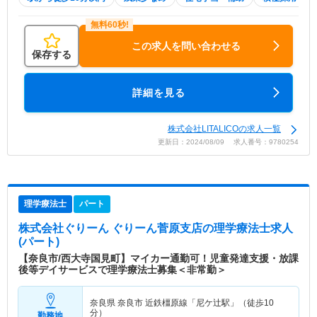
この求人を問い合わせる
保存する
詳細を見る
株式会社LITALICOの求人一覧
更新日：2024/08/09 求人番号：9780254
理学療法士
パート
株式会社ぐりーん ぐりーん菅原支店
の理学療法士求人
(パート)
【奈良市/西大寺国見町】マイカー通勤可！児童発達支援・放課
後等デイサービスで理学療法士募集＜非常勤＞
奈良県 奈良市
近鉄橿原線「尼ケ辻駅」（徒歩10
分）
勤務地