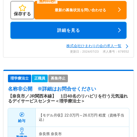
最新の募集状況を問い合わせる
保存する
詳細を見る
株式会社ひまわりの会の求人一覧
更新日：2024/07/23 求人番号：679552
理学療法士
正職員
募集停止
名称非公開
※詳細はお問合せください
【奈良市／JR関西本線】 1日40名のリハビリを行う元気溢れ
るデイサービスセンター＜理学療法士＞
【モデル月収】
22.0
万円～
26.0
万円
程度（資格手当
込）
給与
奈良県 奈良市