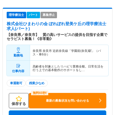
理学療法士
パート
募集停止
株式会社ひまわりの会 ぽれぽれ登美ケ丘
の理学療法士
求人(パート)
【奈良県／奈良市】 質の高いサービスの提供を目指す企業で
セラピスト募集！《非常勤》
奈良県 奈良市
近鉄奈良線「学園前(奈良)駅」（バ
ス・車6分）
勤務地
高齢者を対象としたリハビリ業務全般。日常生活を
行う上での基本動作のサポートをし…
仕事内容
車通勤可
残業少なめ
最新の募集状況を問い合わせる
保存する