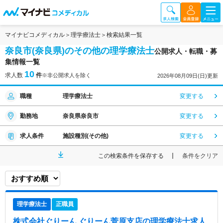
マイナビコメディカル
理学療法士
検索結果一覧
奈良市(奈良県)のその他の理学療法士
公開求人・転職・募
集情報一覧
10
求人数
件
※非公開求人を除く
2026年08月09日(日)更新
職種
理学療法士
変更する
勤務地
奈良県奈良市
変更する
求人条件
施設種別(その他)
変更する
この検索条件を保存する
条件をクリア
理学療法士
正職員
株式会社ぐりーん ぐりーん菅原支店
の理学療法士求人