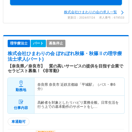
株式会社ひまわりの会の求人一覧
更新日：2024/07/24 求人番号：679533
理学療法士
パート
募集停止
株式会社ひまわりの会 ぽれぽれ秋篠・秋篠Ⅱ
の理学療
法士求人(パート)
【奈良県／奈良市】 質の高いサービスの提供を目指す企業で
セラピスト募集！《非常勤》
奈良県 奈良市
近鉄京都線「平城駅」（バス・車6
分）
勤務地
高齢者を対象としたリハビリ業務全般。日常生活を
行う上での基本動作のサポートをし…
仕事内容
車通勤可