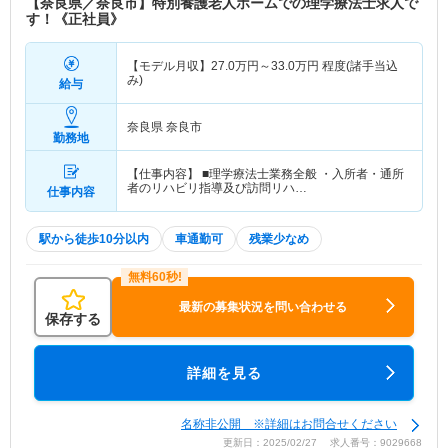
【奈良県／奈良市】特別養護老人ホームでの理学療法士求人で
す！《正社員》
【モデル月収】
27.0
万円～
33.0
万円
程度(諸手当込
み)
給与
奈良県 奈良市
勤務地
【仕事内容】 ■理学療法士業務全般 ・入所者・通所
者のリハビリ指導及び訪問リハ…
仕事内容
駅から徒歩10分以内
車通勤可
残業少なめ
最新の募集状況を問い合わせる
保存する
詳細を見る
名称非公開 ※詳細はお問合せください
更新日：2025/02/27 求人番号：9029668