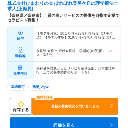
株式会社ひまわりの会 ぽれぽれ登美ケ丘
の理学療法士
求人(正職員)
【奈良県／奈良市】 質の高いサービスの提供を目指す企業で
セラピスト募集！
【モデル月収】
20.1
万円～
23.8
万円
程度（諸手当
込） 【モデル年収】
310
万円～
370
万円
程度（諸手
給与
当込）
奈良県 奈良市
近鉄奈良線「学園前(奈良)駅」（バ
ス・車6分）
勤務地
高齢者を対象としたリハビリ業務全般。日常生活を
行う上での基本動作のサポートをし…
仕事内容
車通勤可
残業少なめ
最新の募集状況を問い合わせる
保存する
詳細を見る