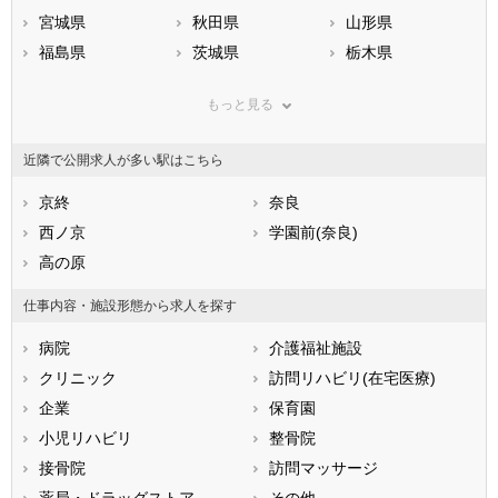
宮城県
秋田県
山形県
福島県
茨城県
栃木県
群馬県
埼玉県
千葉県
もっと見る
東京都
神奈川県
新潟県
山梨県
長野県
富山県
近隣で公開求人が多い駅はこちら
石川県
福井県
岐阜県
静岡県
京終
愛知県
奈良
三重県
滋賀県
西ノ京
京都府
学園前(奈良)
大阪府
兵庫県
高の原
奈良県
和歌山県
鳥取県
島根県
岡山県
仕事内容・施設形態から求人を探す
広島県
山口県
徳島県
病院
介護福祉施設
香川県
愛媛県
高知県
クリニック
訪問リハビリ(在宅医療)
福岡県
佐賀県
長崎県
企業
保育園
熊本県
大分県
宮崎県
小児リハビリ
整骨院
鹿児島県
沖縄県
接骨院
訪問マッサージ
薬局・ドラッグストア
その他