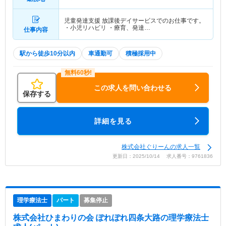
児童発達支援 放課後デイサービスでのお仕事です。
・小児リハビリ ・療育、発達…
仕事内容
駅から徒歩10分以内
車通勤可
積極採用中
この求人を問い合わせる
保存する
詳細を見る
株式会社ぐりーんの求人一覧
更新日：2025/10/14 求人番号：9761836
理学療法士
パート
募集停止
株式会社ひまわりの会 ぽれぽれ四条大路
の理学療法士