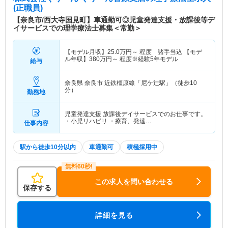
(正職員)
【奈良市/西大寺国見町】車通勤可◎児童発達支援・放課後等デ
イサービスでの理学療法士募集＜常勤＞
【モデル月収】
25.0
万円～
程度 諸手当込 【モデ
ル年収】
380
万円～
程度※経験5年モデル
給与
奈良県 奈良市
近鉄橿原線「尼ケ辻駅」（徒歩10
分）
勤務地
児童発達支援 放課後デイサービスでのお仕事です。
・小児リハビリ ・療育、発達…
仕事内容
駅から徒歩10分以内
車通勤可
積極採用中
この求人を問い合わせる
保存する
詳細を見る