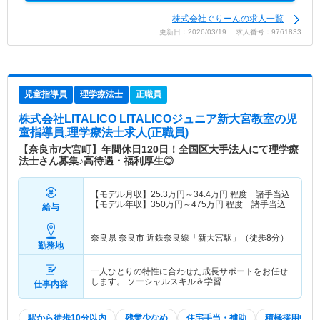
株式会社ぐりーんの求人一覧
更新日：2026/03/19 求人番号：9761833
児童指導員
理学療法士
正職員
株式会社LITALICO LITALICOジュニア新大宮教室
の児
童指導員,理学療法士求人(正職員)
【奈良市/大宮町】年間休日120日！全国区大手法人にて理学療
法士さん募集♪高待遇・福利厚生◎
【モデル月収】
25.3
万円～
34.4
万円
程度 諸手当込
【モデル年収】
350
万円～
475
万円
程度 諸手当込
給与
奈良県 奈良市
近鉄奈良線「新大宮駅」（徒歩8分）
勤務地
一人ひとりの特性に合わせた成長サポートをお任せ
します。 ソーシャルスキル＆学習…
仕事内容
駅から徒歩10分以内
残業少なめ
住宅手当・補助
積極採用中