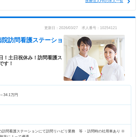
医療法人FRの求人一覧
更新日：2026/03/27 求人番号：10254121
病院訪問看護ステーショ
0日！土日祝休み！訪問看護ス
です！
～
34.1
万円
の訪問看護ステーションにて訪問リハビリ業務 等 ・訪問時の社用車あり ※
験等によって優遇