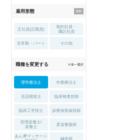
残業少なめ
寮・借り上げ
雇用形態
託児所・
住宅手当・補助
育児補助
契約社員・
正社員(正職員)
土日祝休
無資格 OK
嘱託社員
非常勤・パート
積極採用中
WEB面接OK
その他
2027年4月入職可
夏～秋入職可
職種を変更する
※単一選択
1月入職可
理学療法士
作業療法士
言語聴覚士
臨床検査技師
臨床工学技士
診療放射線技師
管理栄養士/
柔道整復師
栄養士
あん摩マッサージ
鍼灸師