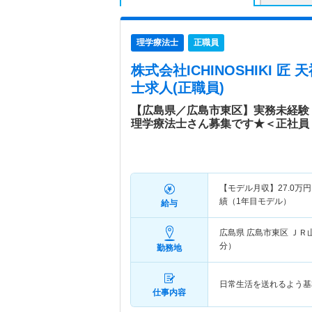
理学療法士
正職員
株式会社ICHINOSHIKI 匠
士求人(正職員)
【広島県／広島市東区】実務未経験
理学療法士さん募集です★＜正社員
【モデル月収】
27.0
万円
績（1年目モデル）
給与
広島県 広島市東区
ＪＲ
分）
勤務地
日常生活を送れるよう基
仕事内容