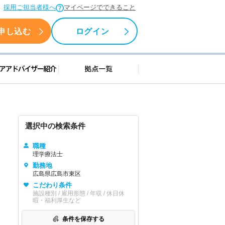
採用ご担当者様へ
マイページでできること
申し込む
ログイン
援情報
キャリアアドバイザー紹介
拠点一覧
選択中の検索条件
職種
理学療法士
勤務地
広島県広島市東区
こだわり条件
施設種別 / 雇用形態 / 年収 / 休日休
暇・福利厚生など
条件を保存する