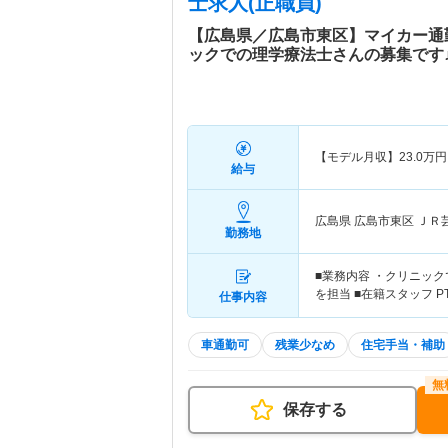
士求人(正職員)
【広島県／広島市東区】マイカー通
ックでの理学療法士さんの募集です
【モデル月収】
23.0
万円
給与
広島県 広島市東区
ＪＲ
勤務地
■業務内容 ・クリニック
を担当 ■在籍スタッフ P
仕事内容
車通勤可
残業少なめ
住宅手当・補助
保存する