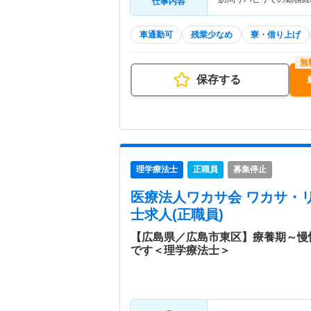
仕事内容
車通勤可
残業少なめ
寮・借り上げ
保存する
理学療法士
正職員
募集停止
医療法人ワカサ会 ワカサ・
士求人(正職員)
【広島県／広島市東区】療養期～慢
です＜理学療法士＞