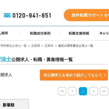
0120-941-651
無料転職サポートを
ド
求人検索
転職成功事例
転職支
理学療法士求人一覧
広島県
広島市
東区の理学療法士求人一覧
療法士
公開求人・転職・募集情報一覧
公開求人
非公開求人を含めて紹介してもらう
<<
<
>
>>
1
新着順