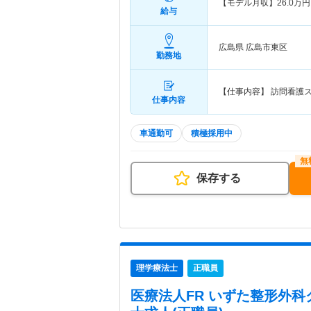
【モデル月収】
26.0
万円
給与
広島県 広島市東区
勤務地
【仕事内容】 訪問看護
仕事内容
車通勤可
積極採用中
保存する
理学療法士
正職員
医療法人FR いずた整形外科