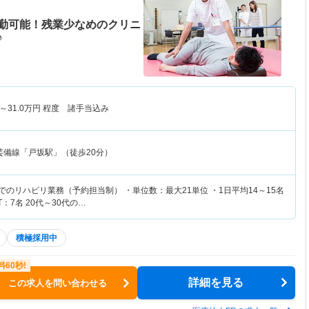
勤可能！残業少なめのクリニ
♪
～
31.0
万円
程度 諸手当込み
芸備線「戸坂駅」（徒歩20分）
でのリハビリ業務（予約担当制） ・単位数：最大21単位 ・1日平均14～15名
T：7名 20代～30代の…
積極採用中
詳細を見る
この求人を問い合わせる