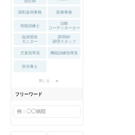
指圧師
調剤薬局事務
医療事務
治験
視能訓練士
コーディネーター
臨床開発
調理師/
モニター
調理スタッフ
児童指導員
機能訓練指導員
胚培養士
閉じる
フリーワード