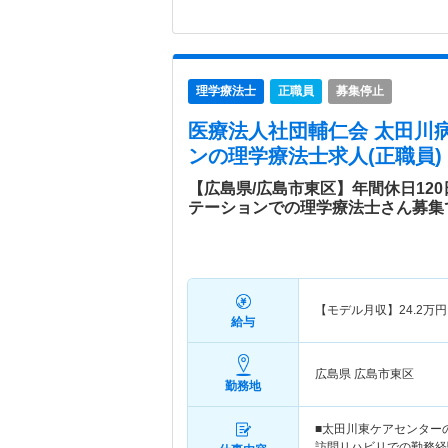
理学療法士
正職員
募集停止
医療法人社団輔仁会 太田川
ン
の理学療法士求人(正職員)
【広島県/広島市東区】年間休日12
テーションでの理学療法士さん募集
【モデル月収】
24.2
万円
給与
広島県 広島市東区
勤務地
■太田川東ケアセンター
訪問リハビリでの勤務経