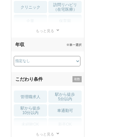
訪問リハビリ
クリニック
（在宅医療）
企業
保育園
もっと見る
小児リハビリ
整骨院
年収
※単一選択
接骨院
訪問マッサージ
薬局・
その他
ドラッグストア
こだわり条件
駅から徒歩
管理職求人
5分以内
駅から徒歩
車通勤可
10分以内
未経験OK
新卒OK
もっと見る