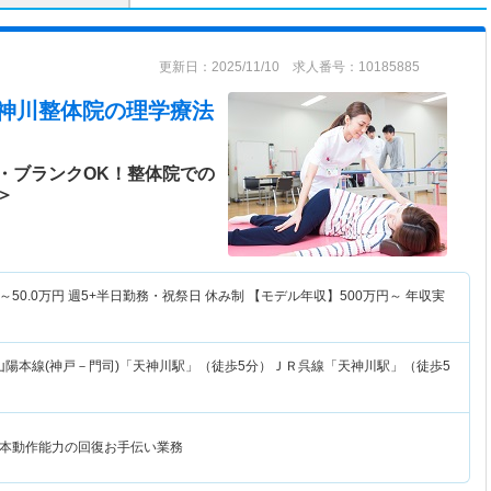
更新日：2025/11/10 求人番号：10185885
 天神川整体院
の理学療法
・ブランクOK！整体院での
＞
～
50.0
万円
週5+半日勤務・祝祭日 休み制 【モデル年収】
500
万円～
年収実
山陽本線(神戸－門司)「天神川駅」（徒歩5分）ＪＲ呉線「天神川駅」（徒歩5
本動作能力の回復お手伝い業務