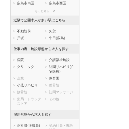
滋賀県
京都府
大阪府
広島市南区
広島市西区
兵庫県
奈良県
和歌山県
広島市安佐南区
広島市安佐北区
もっと見る
鳥取県
島根県
岡山県
広島市安芸区
広島市佐伯区
近隣で公開求人が多い駅はこちら
広島県
山口県
徳島県
市部
香川県
愛媛県
高知県
呉市
竹原市
不動院前
矢賀
福岡県
佐賀県
長崎県
三原市
尾道市
戸坂
牛田(広島)
熊本県
大分県
宮崎県
福山市
府中市
仕事内容・施設形態から求人を探す
鹿児島県
沖縄県
三次市
庄原市
大竹市
東広島市
病院
介護福祉施設
廿日市市
安芸高田市
クリニック
訪問リハビリ(在
宅医療)
江田島市
安芸郡府中町
企業
保育園
安芸郡海田町
安芸郡熊野町
小児リハビリ
整骨院
安芸郡坂町
山県郡安芸太田
町
接骨院
訪問マッサージ
山県郡北広島町
豊田郡大崎上島
薬局・ドラッグ
その他
町
ストア
世羅郡世羅町
神石郡神石高原
町
雇用形態から求人を探す
正社員(正職員)
契約社員・嘱託