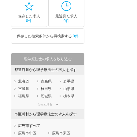
保存した求人
最近見た求人
0件
0件
保存した検索条件から再検索する
0件
理学療法士の求人を絞り込む
都道府県から理学療法士の求人を探す
北海道
青森県
岩手県
宮城県
秋田県
山形県
福島県
茨城県
栃木県
群馬県
埼玉県
千葉県
もっと見る
東京都
神奈川県
新潟県
市区町村から理学療法士の求人を探す
山梨県
長野県
富山県
石川県
福井県
岐阜県
広島市すべて
静岡県
愛知県
三重県
広島市中区
広島市東区