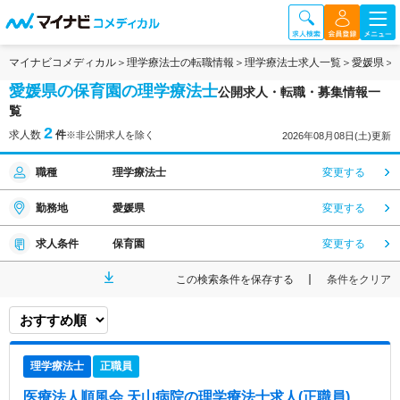
マイナビコメディカル
理学療法士の転職情報
理学療法士求人一覧
愛媛県
愛媛県の保育園の理学療法士
公開求人・転職・募集情報一
覧
2
求人数
件
※非公開求人を除く
2026年08月08日(土)更新
職種
理学療法士
変更する
勤務地
愛媛県
変更する
求人条件
保育園
変更する
この検索条件を保存する
条件をクリア
理学療法士
正職員
医療法人順風会 天山病院
の理学療法士求人(正職員)