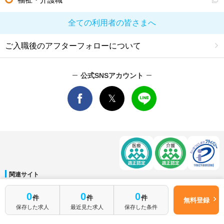
全ての利用者の皆さまへ
ご入職後のアフターフォローについて
公式SNSアカウント
関連サイト
マイナビDOCTOR
│
マイナビ看護師
│
マイナビ薬剤師
│
マイナビ保育士
0
0
0
件
件
件
運営会社
無料登録
保存した求人
最近見た求人
保存した条件
会社概要
│
ご利用規約
│
個人情報保護方針
│
サイトマップ
│
お問い合わせ
Copyright © Mynavi Corporation