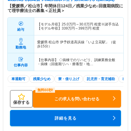
【愛媛県／松山市】年間休日124日／残業少なめ♪回復期病院に
て理学療法士の募集＜正社員＞
【モデル月収】
25.0
万円～
30.0
万円
程度※諸手当込
【モデル年収】
339
万円～
399
万円
程度
給与
愛媛県 松山市
伊予鉄道高浜線「いよ立花駅」（徒
歩15分）
勤務地
【仕事内容】 ◇病棟でのリハビリ、訓練業務全般
・病棟（回復期リハ・療養型・地…
仕事内容
車通勤可
残業少なめ
寮・借り上げ
託児所・育児補助
積極
この求人を問い合わせる
保存する
詳細を見る