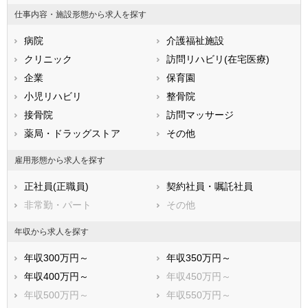
山梨県
長野県
富山県
仕事内容・施設形態から求人を探す
石川県
福井県
岐阜県
静岡県
病院
愛知県
介護福祉施設
三重県
滋賀県
クリニック
京都府
訪問リハビリ(在宅医療)
大阪府
兵庫県
企業
奈良県
保育園
和歌山県
鳥取県
小児リハビリ
島根県
整骨院
岡山県
広島県
接骨院
山口県
訪問マッサージ
徳島県
香川県
薬局・ドラッグストア
愛媛県
その他
高知県
福岡県
佐賀県
長崎県
雇用形態から求人を探す
熊本県
大分県
宮崎県
正社員(正職員)
契約社員・嘱託社員
鹿児島県
沖縄県
非常勤・パート
その他
年収から求人を探す
年収300万円～
年収350万円～
年収400万円～
年収450万円～
年収500万円～
年収550万円～