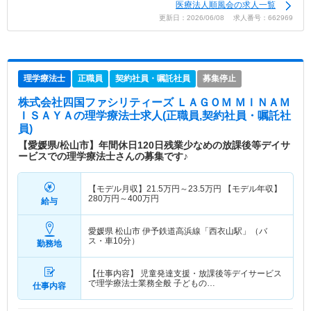
医療法人順風会の求人一覧
更新日：2026/06/08 求人番号：662969
理学療法士
正職員
契約社員・嘱託社員
募集停止
株式会社四国ファシリティーズ ＬＡＧＯＭ ＭＩＮＡＭ
ＩＳＡＹＡ
の理学療法士求人(正職員,契約社員・嘱託社
員)
【愛媛県/松山市】年間休日120日残業少なめの放課後等デイサ
ービスでの理学療法士さんの募集です♪
【モデル月収】
21.5
万円～
23.5
万円
【モデル年収】
280
万円～
400
万円
給与
愛媛県 松山市
伊予鉄道高浜線「西衣山駅」（バ
ス・車10分）
勤務地
【仕事内容】 児童発達支援・放課後等デイサービス
で理学療法士業務全般 子どもの…
仕事内容