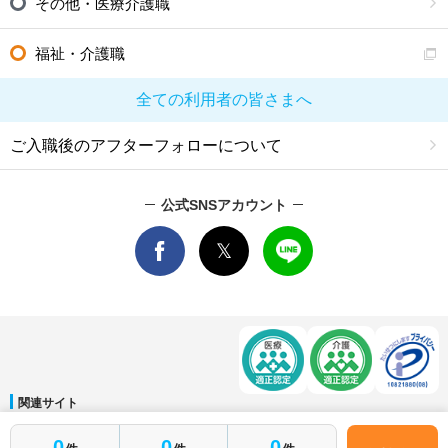
その他・医療介護職
福祉・介護職
全ての利用者の皆さまへ
ご入職後のアフターフォローについて
公式SNSアカウント
関連サイト
マイナビDOCTOR
│
マイナビ看護師
│
マイナビ薬剤師
│
マイナビ保育士
0
0
0