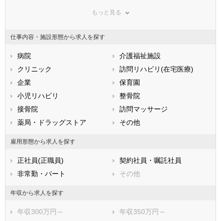
群馬県
埼玉県
千葉県
もっと見る
東京都
神奈川県
新潟県
山梨県
長野県
富山県
仕事内容・施設形態から求人を探す
石川県
福井県
岐阜県
静岡県
病院
愛知県
介護福祉施設
三重県
滋賀県
クリニック
京都府
訪問リハビリ(在宅医療)
大阪府
兵庫県
企業
奈良県
保育園
和歌山県
鳥取県
小児リハビリ
島根県
整骨院
岡山県
広島県
接骨院
山口県
訪問マッサージ
徳島県
香川県
薬局・ドラッグストア
愛媛県
その他
高知県
福岡県
佐賀県
長崎県
雇用形態から求人を探す
熊本県
大分県
宮崎県
正社員(正職員)
契約社員・嘱託社員
鹿児島県
沖縄県
非常勤・パート
その他
年収から求人を探す
年収300万円～
年収350万円～