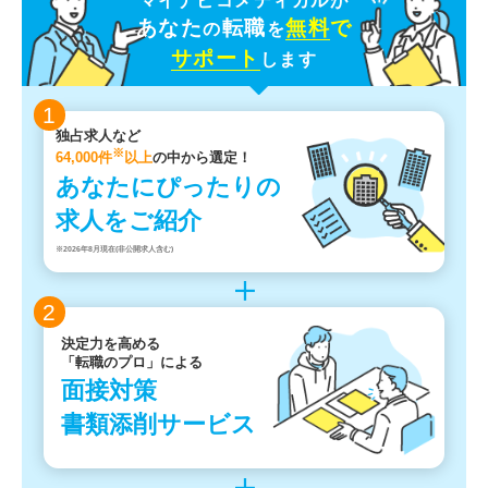
マイナビコメディカルが
あなた
転職
無料
で
の
を
サポート
します
1
独占求人など
※
64,000件
以上
の中から選定！
あなたにぴったりの
求人をご紹介
※2026年8月現在(非公開求人含む)
2
決定力を高める
「転職のプロ」による
面接対策
書類添削サービス