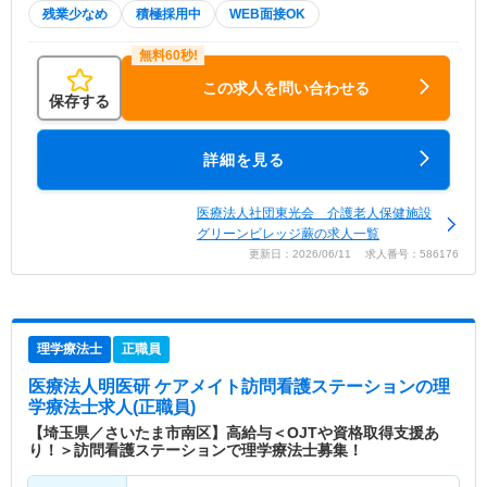
残業少なめ
積極採用中
WEB面接OK
この求人を問い合わせる
保存する
詳細を見る
医療法人社団東光会 介護老人保健施設
グリーンビレッジ蕨の求人一覧
更新日：2026/06/11 求人番号：586176
理学療法士
正職員
医療法人明医研 ケアメイト訪問看護ステーション
の理
学療法士求人(正職員)
【埼玉県／さいたま市南区】高給与＜OJTや資格取得支援あ
り！＞訪問看護ステーションで理学療法士募集！