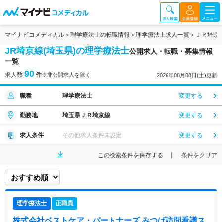
マイナビコメディカル
理学療法士の転職情報
理学療法士求人一覧
ＪＲ埼京
JR埼京線(埼玉県)の理学療法士
公開求人・転職・募集情報
一覧
90
求人数
件
※非公開求人を除く
2026年08月08日(土)更新
職種
理学療法士
変更する
勤務地
埼玉県ＪＲ埼京線
変更する
求人条件
その他求人条件未設定
変更する
この検索条件を保存する
条件をクリア
理学療法士
正職員
株式会社ベストケア・パートナーズ みつば訪問看護ス