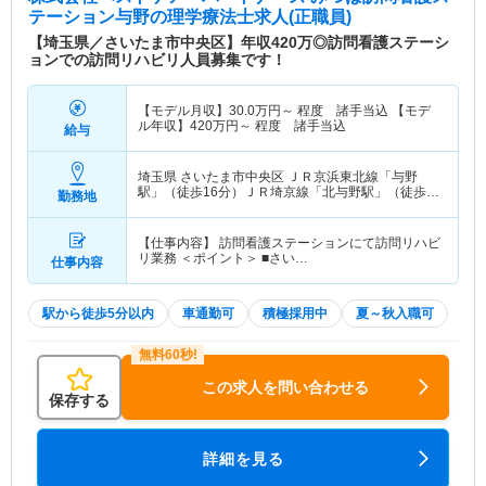
テーション与野
の理学療法士求人(正職員)
【埼玉県／さいたま市中央区】年収420万◎訪問看護ステーシ
ョンでの訪問リハビリ人員募集です！
【モデル月収】
30.0
万円～
程度 諸手当込 【モデ
ル年収】
420
万円～
程度 諸手当込
給与
埼玉県 さいたま市中央区
ＪＲ京浜東北線「与野
駅」（徒歩16分）ＪＲ埼京線「北与野駅」（徒歩
勤務地
13分） 他
【仕事内容】 訪問看護ステーションにて訪問リハビ
リ業務 ＜ポイント＞ ■さい…
仕事内容
駅から徒歩5分以内
車通勤可
積極採用中
夏～秋入職可
この求人を問い合わせる
保存する
詳細を見る