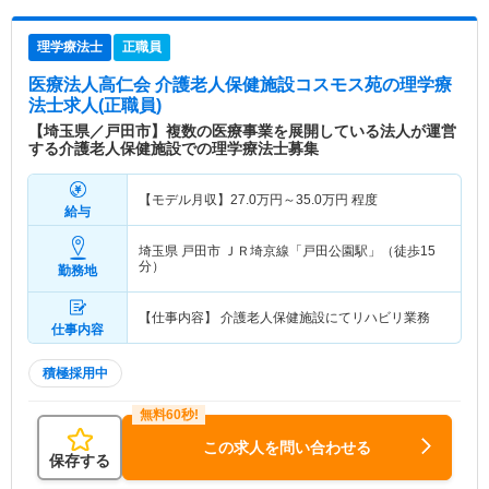
理学療法士
正職員
医療法人高仁会 介護老人保健施設コスモス苑
の理学療
法士求人(正職員)
【埼玉県／戸田市】複数の医療事業を展開している法人が運営
する介護老人保健施設での理学療法士募集
【モデル月収】
27.0
万円～
35.0
万円
程度
給与
埼玉県 戸田市
ＪＲ埼京線「戸田公園駅」（徒歩15
分）
勤務地
【仕事内容】 介護老人保健施設にてリハビリ業務
仕事内容
積極採用中
この求人を問い合わせる
保存する