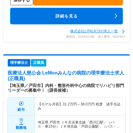
保存する
詳細を見る
株式会社LITALICOの求人一覧
更新日：2026/07/08 求人番号：9097857
理学療法士
正職員
医療法人慈公会 LeMonみんなの病院
の理学療法士求人
(正職員)
【埼玉県／戸田市】内科・整形外科中心の病院でリハビリ部門
リーダーの募集中！（課長候補）
【モデル月収】
31.2
万円～
38.0
万円
程度 諸手当込
み
給与
埼玉県 戸田市
ＪＲ京浜東北線「西川口駅」（バ
ス・車15分）ＪＲ埼京線「戸田公園駅」（バス・車
勤務地
10分）