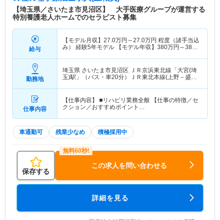
【埼玉県／さいたま市見沼区】 大手医療グループが運営する
特別養護老人ホームでのセラピスト募集
【モデル月収】
27.0
万円～
27.0
万円
程度（諸手当込
み） 経験5年モデル 【モデル年収】
380
万円～
380
給与
万円
程度（諸手当込み） 経験5年モデル
埼玉県 さいたま市見沼区
ＪＲ京浜東北線「大宮(埼
玉)駅」（バス・車20分）ＪＲ東北本線(上野－盛岡)
勤務地
「大宮(埼玉)駅」（バス・車20分） 他
【仕事内容】 ■リハビリ業務全般 【仕事の特徴／セ
クション／おすすめポイント…
仕事内容
車通勤可
残業少なめ
積極採用中
この求人を問い合わせる
保存する
詳細を見る