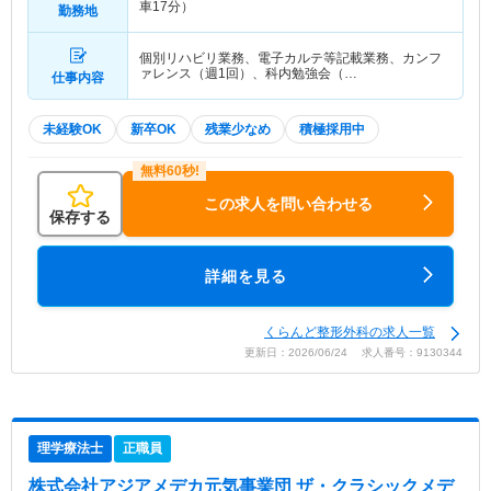
車17分）
勤務地
個別リハビリ業務、電子カルテ等記載業務、カンフ
ァレンス（週1回）、科内勉強会（…
仕事内容
未経験OK
新卒OK
残業少なめ
積極採用中
この求人を問い合わせる
保存する
詳細を見る
くらんど整形外科の求人一覧
更新日：2026/06/24 求人番号：9130344
理学療法士
正職員
株式会社アジアメデカ元気事業団 ザ・クラシックメデ