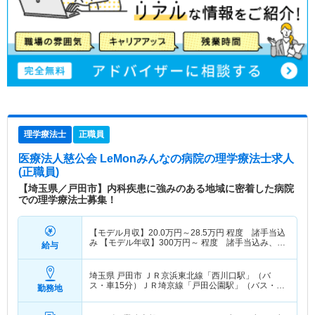
理学療法士
正職員
医療法人慈公会 LeMonみんなの病院
の理学療法士求人
(正職員)
【埼玉県／戸田市】内科疾患に強みのある地域に密着した病院
での理学療法士募集！
【モデル月収】
20.0
万円～
28.5
万円
程度 諸手当込
み 【モデル年収】
300
万円～
程度 諸手当込み、新
給与
卒目安
埼玉県 戸田市
ＪＲ京浜東北線「西川口駅」（バ
ス・車15分）ＪＲ埼京線「戸田公園駅」（バス・車
勤務地
10分）