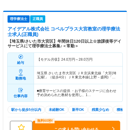
理学療法士
正職員
アイデアル株式会社 コペルプラス大宮教室
の理学療法
士求人(正職員)
【埼玉県/さいた市大宮区】年間休日120日以上☆放課後等デイ
サービスにて理学療法士募集♪＜常勤＞
【モデル月収】
24.0
万円～
28.0
万円
給与
埼玉県 さいたま市大宮区
ＪＲ京浜東北線「大宮(埼
玉)駅」（徒歩4分）ＪＲ東北本線(上野－盛岡)「大
勤務地
宮(埼玉)駅」（徒歩4分） 他
■療育サービスの提供 ・お子様のステージに合わせ
予め決められた教材を使用し、1…
仕事内容
駅から徒歩5分以内
未経験OK
新卒OK
残業少なめ
積極採
この求人を問い合わせる