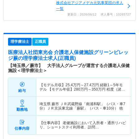
株式会社アジアメデカ元気事業団の求人
一覧
更新日：2026/06/12 求人番号：10265727
理学療法士
正職員
医療法人社団東光会 介護老人保健施設グリーンビレッ
ジ蕨
の理学療法士求人(正職員)
【埼玉県／蕨市】 大手法人グループが運営する介護老人保健
施設＜理学療法士＞
【モデル月収】
25.4
万円～
27.4
万円
経験1～5年モ
デル 【モデル年収】
280
万円～
350
万円
程度（諸手
給与
当込み）
埼玉県 蕨市
ＪＲ武蔵野線「南浦和駅」（バス・車7
分）ＪＲ京浜東北線「蕨駅」（バス・車10分） 他
勤務地
【仕事内容】 老健施設において入所者・通所リハビ
リ、ショートステイ利用者、訪問…
仕事内容