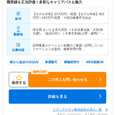
職実績を正当評価！多彩なキャリアパスも魅力
【モデル月収】
33.5
万円～
程度 【モデル年収】
403
万円～
443
万円
程度 ※祝日稼働手当込み
給与
埼玉県 さいたま市大宮区
ＪＲ京浜東北線「大宮(埼
玉)駅」（徒歩13分）ＪＲ東北本線(上野－盛岡)「大
勤務地
宮(埼玉)駅」（徒歩13分） 他
訪問看護ステーション近隣のご家庭へ訪問しリハビ
リテーションを提供。健康管理や医…
仕事内容
駅から徒歩10分以内
車通勤可
積極採用中
WEB面接OK
この求人を問い合わせる
保存する
詳細を見る
ソフィアメディ株式会社の求人一覧
更新日：2026/07/01 求人番号：9874961