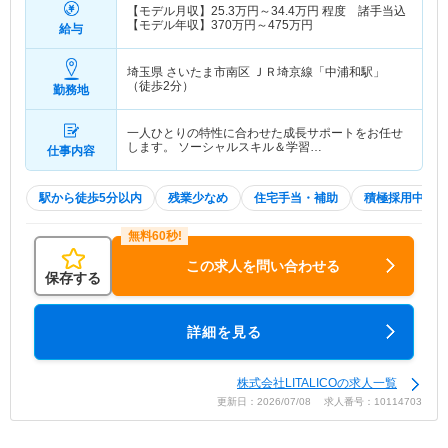
【モデル月収】
25.3
万円～
34.4
万円
程度 諸手当込
【モデル年収】
370
万円～
475
万円
給与
埼玉県 さいたま市南区
ＪＲ埼京線「中浦和駅」
（徒歩2分）
勤務地
一人ひとりの特性に合わせた成長サポートをお任せ
します。 ソーシャルスキル＆学習…
仕事内容
駅から徒歩5分以内
残業少なめ
住宅手当・補助
積極採用中
この求人を問い合わせる
保存する
詳細を見る
株式会社LITALICOの求人一覧
更新日：2026/07/08 求人番号：10114703