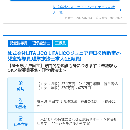
株式会社ベストケア・パートナーズの求
人一覧
更新日：2026/07/13 求人番号：9002035
児童指導員
理学療法士
正職員
株式会社LITALICO LITALICOジュニア戸田公園教室
の
児童指導員,理学療法士求人(正職員)
【埼玉県／戸田市】専門的な知識も身につきます！未経験も
OK／指導員募集＜理学療法士＞
【モデル月収】
27.1
万円～
34.4
万円
程度 諸手当込
【モデル年収】
370
万円～
475
万円
給与
埼玉県 戸田市
ＪＲ埼京線「戸田公園駅」（徒歩12
分）
勤務地
一人ひとりの特性に合わせた成長サポートをお任せ
します。 ソーシャルスキル＆学習…
仕事内容