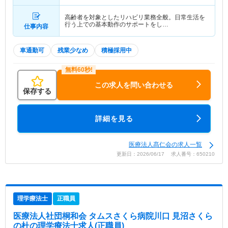
高齢者を対象としたリハビリ業務全般。日常生活を
行う上での基本動作のサポートをし…
仕事内容
車通勤可
残業少なめ
積極採用中
この求人を問い合わせる
保存する
詳細を見る
医療法人髙仁会の求人一覧
更新日：2026/06/17 求人番号：650210
理学療法士
正職員
医療法人社団桐和会 タムスさくら病院川口 見沼さくら
の杜
の理学療法士求人(正職員)