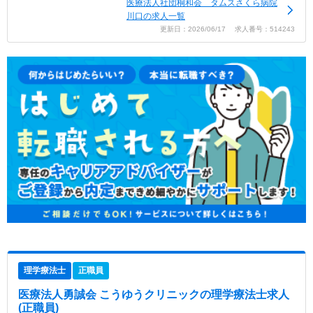
医療法人社団桐和会 タムスさくら病院
川口の求人一覧
更新日：2026/06/17 求人番号：514243
理学療法士
正職員
医療法人勇誠会 こうゆうクリニック
の理学療法士求人
(正職員)