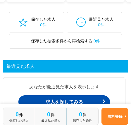
保存した求人
最近見た求人
0件
0件
保存した検索条件から再検索する
0件
最近見た求人
あなたが最近見た求人を表示します
求人を探してみる
0
0
0
件
件
件
無料登録
保存した求人
最近見た求人
保存した条件
最近見た求人一覧ページから、
お問い合わせが可能です。