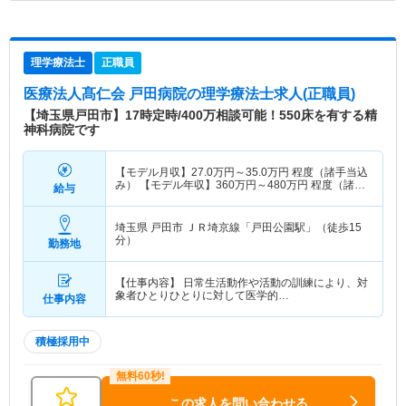
理学療法士
正職員
医療法人髙仁会 戸田病院
の理学療法士求人(正職員)
【埼玉県戸田市】17時定時/400万相談可能！550床を有する精
神科病院です
【モデル月収】
27.0
万円～
35.0
万円
程度（諸手当込
み） 【モデル年収】
360
万円～
480
万円
程度（諸手
給与
当込み）
埼玉県 戸田市
ＪＲ埼京線「戸田公園駅」（徒歩15
分）
勤務地
【仕事内容】 日常生活動作や活動の訓練により、対
象者ひとりひとりに対して医学的…
仕事内容
積極採用中
この求人を問い合わせる