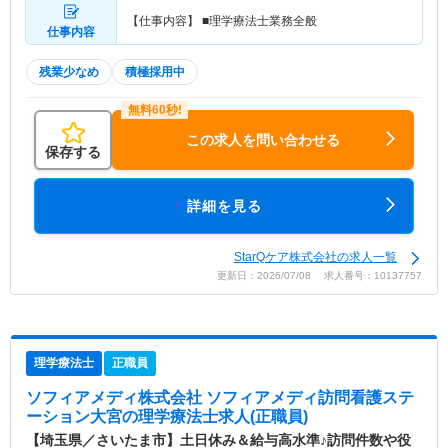
【仕事内容】 ■理学療法士業務全般
仕事内容
残業少なめ
積極採用中
この求人を問い合わせる
保存する
詳細を見る
StarQケア株式会社の求人一覧
更新日：2026/07/08 求人番号：10137757
理学療法士
正職員
ソフィアメディ株式会社 ソフィアメディ訪問看護ステ
ーション大宮
の理学療法士求人(正職員)
【埼玉県／さいたま市】土日休み＆給与高水準♪訪問件数や役