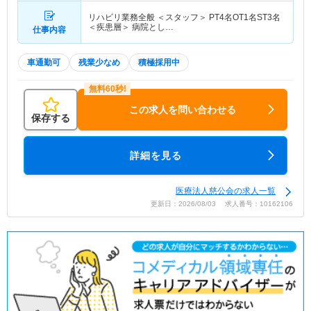
リハビリ業務全般 ＜スタッフ＞ PT4名OT1名ST3名
＜疾患層＞ 病院とし…
仕事内容
車通勤可
残業少なめ
積極採用中
この求人を問い合わせる
保存する
詳細を見る
医療法人慈公会の求人一覧
更新日：2026/08/03 求人番号：10162106