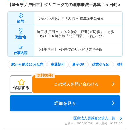
【埼玉県／戸田市】クリニックでの理学療法士募集！＜日勤＞
【モデル月収】
25.0
万円～
程度諸手当込み
給与
埼玉県 戸田市
ＪＲ埼京線「戸田(埼玉)駅」（徒歩
10分）ＪＲ埼京線「北戸田駅」（徒歩9分）
勤務地
【仕事内容】 ■外来でのリハビリ業務全般
仕事内容
駅から徒歩10分以内
車通勤可
新卒OK
残業少なめ
積極採
この求人を問い合わせる
保存する
詳細を見る
医療法人勇誠会の求人一覧
更新日：2026/02/06 求人番号：9117125