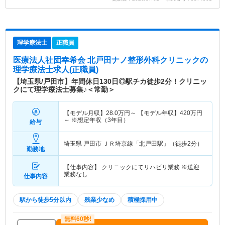
理学療法士
正職員
医療法人社団幸希会 北戸田ナノ整形外科クリニック
の
理学療法士求人(正職員)
【埼玉県/戸田市】年間休日130日◎駅チカ徒歩2分！クリニッ
クにて理学療法士募集♪＜常勤＞
【モデル月収】
28.0
万円～
【モデル年収】
420
万円
～
※想定年収（3年目）
給与
埼玉県 戸田市
ＪＲ埼京線「北戸田駅」（徒歩2分）
勤務地
【仕事内容】 クリニックにてリハビリ業務 ※送迎
業務なし
仕事内容
駅から徒歩5分以内
残業少なめ
積極採用中