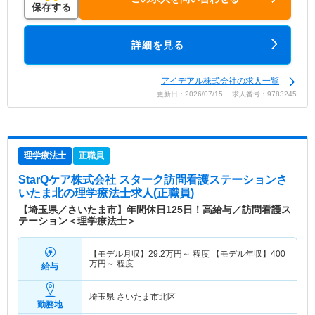
保存する
詳細を見る
アイデアル株式会社の求人一覧
更新日：2026/07/15 求人番号：9783245
理学療法士
正職員
StarQケア株式会社 スターク訪問看護ステーションさ
いたま北
の理学療法士求人(正職員)
【埼玉県／さいたま市】年間休日125日！高給与／訪問看護ス
テーション＜理学療法士＞
【モデル月収】
29.2
万円～
程度 【モデル年収】
400
万円～
程度
給与
埼玉県 さいたま市北区
勤務地