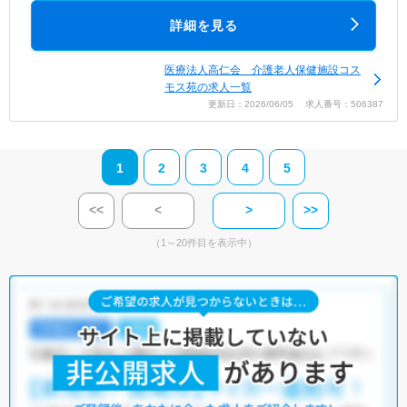
詳細を見る
医療法人高仁会 介護老人保健施設コス
モス苑の求人一覧
更新日：2026/06/05 求人番号：506387
1
2
3
4
5
<<
<
>
>>
（1～20件目を表示中）