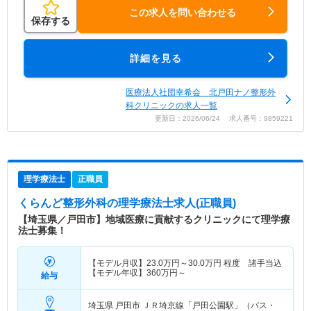
この求人を問い合わせる
保存する
詳細を見る
医療法人社団幸希会 北戸田ナノ整形外
科クリニックの求人一覧
更新日：2026/06/24 求人番号：9859221
理学療法士
正職員
くらんど整形外科
の理学療法士求人(正職員)
【埼玉県／戸田市】地域医療に貢献するクリニックにて理学療
法士募集！
【モデル月収】
23.0
万円～
30.0
万円
程度 諸手当込
【モデル年収】
360
万円～
給与
埼玉県 戸田市
ＪＲ埼京線「戸田公園駅」（バス・