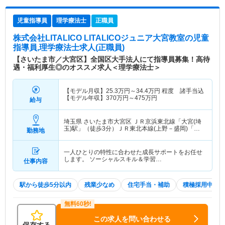
児童指導員
理学療法士
正職員
株式会社LITALICO LITALICOジュニア大宮教室
の児童
指導員,理学療法士求人(正職員)
【さいたま市／大宮区】全国区大手法人にて指導員募集！高待
遇・福利厚生◎のオススメ求人＜理学療法士＞
【モデル月収】
25.3
万円～
34.4
万円
程度 諸手当込
【モデル年収】
370
万円～
475
万円
給与
埼玉県 さいたま市大宮区
ＪＲ京浜東北線「大宮(埼
玉)駅」（徒歩3分）ＪＲ東北本線(上野－盛岡)「大
勤務地
宮(埼玉)駅」（徒歩3分） 他
一人ひとりの特性に合わせた成長サポートをお任せ
します。 ソーシャルスキル＆学習…
仕事内容
駅から徒歩5分以内
残業少なめ
住宅手当・補助
積極採用中
この求人を問い合わせる