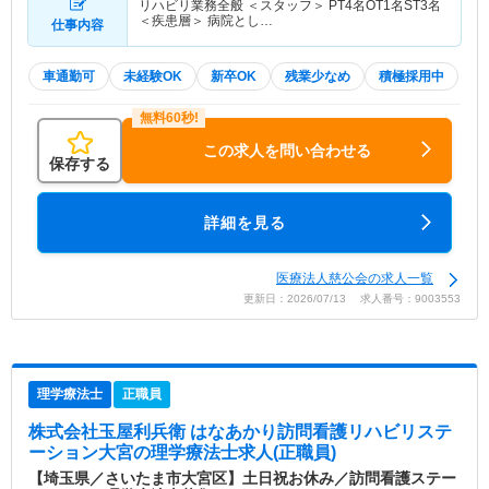
リハビリ業務全般 ＜スタッフ＞ PT4名OT1名ST3名
＜疾患層＞ 病院とし…
仕事内容
車通勤可
未経験OK
新卒OK
残業少なめ
積極採用中
この求人を問い合わせる
保存する
詳細を見る
医療法人慈公会の求人一覧
更新日：2026/07/13 求人番号：9003553
理学療法士
正職員
株式会社玉屋利兵衛 はなあかり訪問看護リハビリステ
ーション大宮
の理学療法士求人(正職員)
【埼玉県／さいたま市大宮区】土日祝お休み／訪問看護ステー