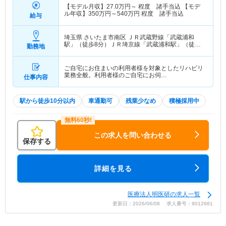
【モデル月収】
27.0
万円～
程度 諸手当込 【モデ
ル年収】
350
万円～
540
万円
程度 諸手当込
給与
埼玉県 さいたま市南区
ＪＲ武蔵野線「武蔵浦和
駅」（徒歩8分）ＪＲ埼京線「武蔵浦和駅」（徒歩8
勤務地
分）
ご自宅にお住まいの利用者様を対象としたリハビリ
業務全般。利用者様のご自宅にお伺…
仕事内容
駅から徒歩10分以内
車通勤可
残業少なめ
積極採用中
この求人を問い合わせる
保存する
詳細を見る
医療法人明医研の求人一覧
更新日：2026/06/08 求人番号：9012681