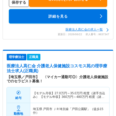
保存する
詳細を見る
医療法人髙仁会の求人一覧
更新日：2026/06/22 求人番号：9837347
理学療法士
正職員
医療法人髙仁会 介護老人保健施設コスモス苑
の理学療
法士求人(正職員)
【埼玉県／戸田市】 〈マイカー通勤可◎〉介護老人保健施設
でのセラピスト募集！
【モデル月収】
27.0
万円～
35.0
万円
程度（諸手当込
み） 【モデル年収】
360
万円～
480
万円
程度（諸手
給与
当込み）
埼玉県 戸田市
ＪＲ埼京線「戸田公園駅」（徒歩15
分）
勤務地