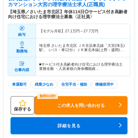
カマンション大宮
の理学療法士求人(正職員)
【埼玉県／さいたま市北区】年休114日◎サービス付き高齢者
向け住宅における理学療法士募集〈正社員〉
【モデル月収】
27.1
万円～
27.7
万円
給与
埼玉県 さいたま市北区
ＪＲ京浜東北線「大宮(埼玉)
駅」（バス・車12分）ＪＲ東北本線(上野－盛岡)
勤務地
「大宮(埼玉)駅」（バス・車12分） 他
■サービス付き高齢者向け住宅における理学療法士
業務全般 ・入居者様の身体機能維…
仕事内容
車通勤可
残業少なめ
住宅手当・補助
積極採用中
この求人を問い合わせる
保存する
詳細を見る