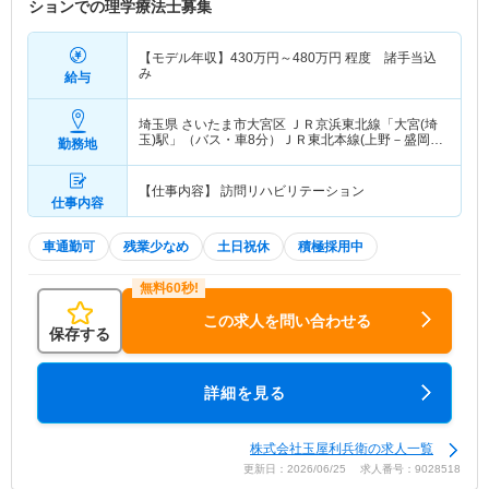
ションでの理学療法士募集
【モデル年収】
430
万円～
480
万円
程度 諸手当込
み
給与
埼玉県 さいたま市大宮区
ＪＲ京浜東北線「大宮(埼
玉)駅」（バス・車8分）ＪＲ東北本線(上野－盛岡)
勤務地
「大宮(埼玉)駅」（バス・車8分） 他
【仕事内容】 訪問リハビリテーション
仕事内容
車通勤可
残業少なめ
土日祝休
積極採用中
この求人を問い合わせる
保存する
詳細を見る
株式会社玉屋利兵衛の求人一覧
更新日：2026/06/25 求人番号：9028518