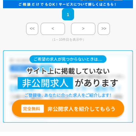
1
<<
<
>
>>
（1～10件目を表示中）