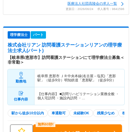
医療法人社団高陵会の求人一覧
更新日：2026/06/24 求人番号：9841596
理学療法士
パート
株式会社リアン 訪問看護ステーションリアン
の理学療
法士求人(パート)
【岐阜県/恵那市】訪問看護ステーションにて理学療法士募集＜
非常勤＞
岐阜県 恵那市
ＪＲ中央本線(名古屋－塩尻)「恵那
駅」（徒歩9分）明知鉄道「恵那駅」（徒歩9分）
勤務地
【仕事内容】 ■訪問リハビリテーション業務全般 ・
個人宅訪問 ・施設内訪問 ・…
仕事内容
駅から徒歩10分以内
車通勤可
未経験OK
残業少なめ
積極