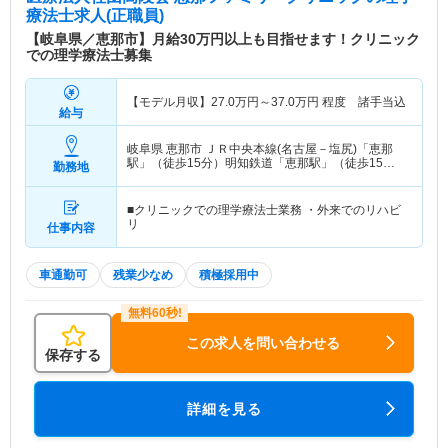
療法士求人(正職員)
【岐阜県／恵那市】月給30万円以上も目指せます！クリニック
での理学療法士募集
【モデル月収】
27.0
万円～
37.0
万円
程度 諸手当込
給与
岐阜県 恵那市
ＪＲ中央本線(名古屋－塩尻)「恵那
駅」（徒歩15分）明知鉄道「恵那駅」（徒歩15
勤務地
分）
■クリニックでの理学療法士業務 ・外来でのリハビ
リ
仕事内容
車通勤可
残業少なめ
積極採用中
この求人を問い合わせる
保存する
詳細を見る