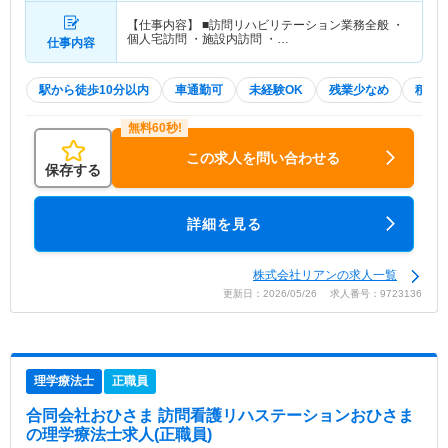
【仕事内容】 ■訪問リハビリテーション業務全般 ・
個人宅訪問 ・施設内訪問 ・…
仕事内容
駅から徒歩10分以内
車通勤可
未経験OK
残業少なめ
積極
この求人を問い合わせる
保存する
詳細を見る
株式会社リアンの求人一覧
更新日：2026/05/26 求人番号：9723136
理学療法士
正職員
合同会社おひさま 訪問看護リハステーションおひさま
の理学療法士求人(正職員)