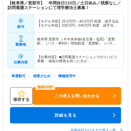
【岐阜県／恵那市】 年間休日110日／土日休み／残業なし／
訪問看護ステーションにて理学療法士募集！
【モデル月収】
25.0
万円～
40.0
万円
程度 諸手当込
【モデル年収】
330
万円～
540
万円
程度 諸手当・
給与
賞与込
岐阜県 恵那市
ＪＲ中央本線(名古屋－塩尻)「恵那
駅」（バス・車8分）明知鉄道「恵那駅」（バス・
勤務地
車8分）
【仕事内容】 ■訪問看護ステーションでのリハビリ
業務 ・病気や障害を持った方が…
仕事内容
車通勤可
残業少なめ
積極採用中
この求人を問い合わせる
保存する
詳細を見る
合同会社おひさまの求人一覧