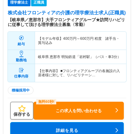
理学療法士
正職員
株式会社フロンティアの介護
の理学療法士求人(正職員)
【岐阜県／恵那市】大手フロンティアグループ★訪問リハビリ
に従事して頂ける理学療法士募集〈常勤〉
【モデル年収】
400
万円～
600
万円
程度 諸手当・
賞与込み
給与
岐阜県 恵那市
明知鉄道「岩村駅」（バス・車3分）
勤務地
【仕事内容】 ■フロンティアグループの各施設の入
居者様に対して、リハビリテーシ…
仕事内容
積極採用中
この求人を問い合わせる
保存する
詳細を見る