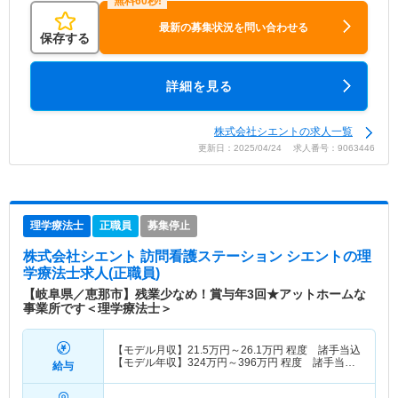
最新の募集状況を問い合わせる
保存する
詳細を見る
株式会社シエントの求人一覧
更新日：2025/04/24 求人番号：9063446
理学療法士
正職員
募集停止
株式会社シエント 訪問看護ステーション シエント
の理
学療法士求人(正職員)
【岐阜県／恵那市】残業少なめ！賞与年3回★アットホームな
事業所です＜理学療法士＞
【モデル月収】
21.5
万円～
26.1
万円
程度 諸手当込
【モデル年収】
324
万円～
396
万円
程度 諸手当・
給与
賞与込