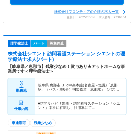
株式会社フロンティアの介護の求人一覧
更新日：2025/05/14 求人番号：9736404
理学療法士
パート
募集停止
株式会社シエント 訪問看護ステーション シエント
の理
学療法士求人(パート)
【岐阜県／恵那市】残業少なめ！賞与あり★アットホームな事
業所です＜理学療法士＞
岐阜県 恵那市
ＪＲ中央本線(名古屋－塩尻)「恵那
駅」（バス・車6分）明知鉄道「恵那駅」（バス・
勤務地
車6分）
■訪問リハビリ業務 ・訪問看護ステーション「シエ
ント」本社に在籍し、社用車にて…
仕事内容
車通勤可
残業少なめ