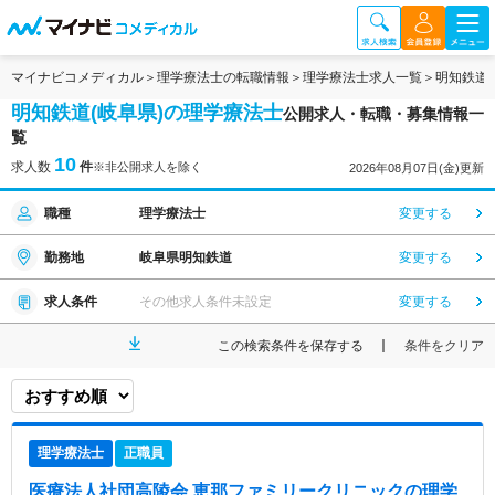
マイナビコメディカル
理学療法士の転職情報
理学療法士求人一覧
明知鉄道
明知鉄道(岐阜県)の理学療法士
公開求人・転職・募集情報一
覧
10
求人数
件
※非公開求人を除く
2026年08月07日(金)更新
職種
理学療法士
変更する
勤務地
岐阜県明知鉄道
変更する
求人条件
その他求人条件未設定
変更する
この検索条件を保存する
条件をクリア
理学療法士
正職員
医療法人社団高陵会 恵那ファミリークリニック
の理学