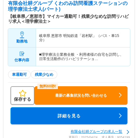
有限会社耕グループ くわのみ訪問看護ステーション
の
理学療法士求人(パート)
【岐阜県／恵那市】マイカー通勤可！残業少なめな訪問リハビ
リ求人＜理学療法士＞
岐阜県 恵那市
明知鉄道「岩村駅」（バス・車15
分）
勤務地
■理学療法士業務全般 ・利用者様の自宅を訪問し、
日常生活動作のリハビリテーショ…
仕事内容
車通勤可
残業少なめ
最新の募集状況を問い合わせる
保存する
詳細を見る
有限会社耕グループの求人一覧
更新日：2025/04/24 求人番号：9054199