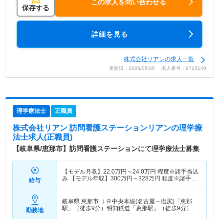
この求人を問い合わせる
保存する
詳細を見る
株式会社リアンの求人一覧
更新日：2026/05/26 求人番号：9723140
理学療法士
正職員
株式会社リアン 訪問看護ステーションリアン
の理学療
法士求人(正職員)
【岐阜県/恵那市】訪問看護ステーションにて理学療法士募集
【モデル月収】
22.0
万円～
24.0
万円
程度※諸手当込
み 【モデル年収】
300
万円～
328
万円
程度※諸手当
給与
込み
岐阜県 恵那市
ＪＲ中央本線(名古屋－塩尻)「恵那
駅」（徒歩9分）明知鉄道「恵那駅」（徒歩9分）
勤務地