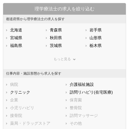
理学療法士の求人を絞り込む
都道府県から理学療法士の求人を探す
北海道
青森県
岩手県
宮城県
秋田県
山形県
福島県
茨城県
栃木県
群馬県
埼玉県
千葉県
もっと見る
東京都
神奈川県
新潟県
山梨県
長野県
富山県
仕事内容・施設形態から求人を探す
石川県
福井県
岐阜県
静岡県
病院
愛知県
介護福祉施設
三重県
滋賀県
クリニック
京都府
訪問リハビリ(在宅医療)
大阪府
兵庫県
企業
奈良県
保育園
和歌山県
鳥取県
小児リハビリ
島根県
整骨院
岡山県
広島県
接骨院
山口県
訪問マッサージ
徳島県
香川県
薬局・ドラッグストア
愛媛県
その他
高知県