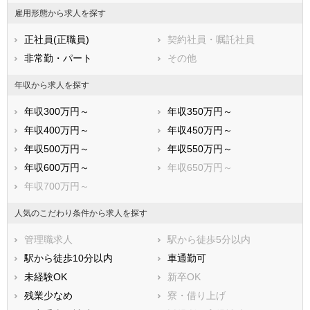
福岡県
佐賀県
長崎県
雇用形態から求人を探す
熊本県
大分県
宮崎県
正社員(正職員)
契約社員・嘱託社員
鹿児島県
沖縄県
非常勤・パート
その他
年収から求人を探す
年収300万円～
年収350万円～
年収400万円～
年収450万円～
年収500万円～
年収550万円～
年収600万円～
年収650万円～
年収700万円～
人気のこだわり条件から求人を探す
管理職求人
駅から徒歩5分以内
駅から徒歩10分以内
車通勤可
未経験OK
新卒OK
残業少なめ
寮・借り上げ