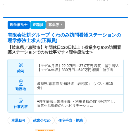
理学療法士
正職員
募集停止
有限会社耕グループ くわのみ訪問看護ステーション
の
理学療法士求人(正職員)
【岐阜県／恵那市】年間休日120日以上！残業少なめの訪問看
護ステーションでのお仕事です＜理学療法士＞
【モデル月収】
22.0
万円～
37.0
万円
程度 諸手当込
【モデル年収】
330
万円～
540
万円
程度 諸手当・
給与
賞与込
岐阜県 恵那市
明知鉄道「岩村駅」（バス・車15
分）
勤務地
■理学療法士業務全般 ・利用者様の自宅を訪問し、
日常生活動作のリハビリテーショ…
仕事内容
車通勤可
残業少なめ
住宅手当・補助