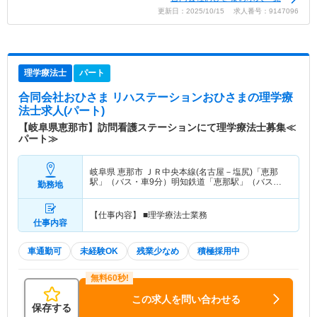
更新日：2025/10/15 求人番号：9147096
理学療法士
パート
合同会社おひさま リハステーションおひさま
の理学療
法士求人(パート)
【岐阜県恵那市】訪問看護ステーションにて理学療法士募集≪
パート≫
岐阜県 恵那市
ＪＲ中央本線(名古屋－塩尻)「恵那
駅」（バス・車9分）明知鉄道「恵那駅」（バス・
勤務地
車9分）
【仕事内容】 ■理学療法士業務
仕事内容
車通勤可
未経験OK
残業少なめ
積極採用中
この求人を問い合わせる
保存する