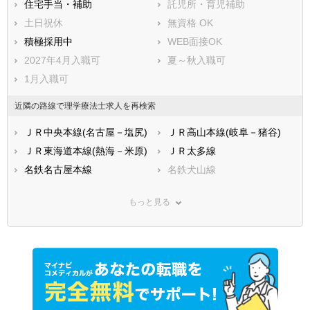
住宅手当・補助
託児所・育児補助
土日祝休
無資格 OK
積極採用中
WEB面接OK
2027年4月入職可
夏～秋入職可
1月入職可
近隣の路線で理学療法士求人を再検索
ＪＲ中央本線(名古屋－塩尻)
ＪＲ高山本線(岐阜－猪谷)
ＪＲ東海道本線(熱海－米原)
ＪＲ太多線
名鉄名古屋本線
名鉄犬山線
名鉄広見線
名鉄竹鼻線
もっと見る
名鉄各務原線
名鉄羽島線
長良川鉄道
樽見鉄道
養老鉄道養老線