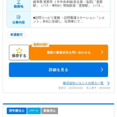
岐阜県 恵那市
ＪＲ中央本線(名古屋－塩尻)「恵那
駅」（バス・車6分）明知鉄道「恵那駅」（バス・
勤務地
車6分）
■訪問リハビリ業務 ・訪問看護ステーション「シエ
ント」本社に在籍し、社用車にて…
仕事内容
車通勤可
最新の募集状況を問い合わせる
保存する
詳細を見る
株式会社シエントの求人一覧
更新日：2025/04/24 求人番号：9063439
理学療法士
パート
募集停止