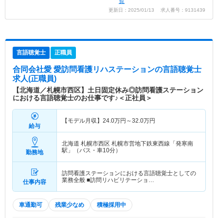
覧
更新日：2025/01/13 求人番号：9131439
言語聴覚士
正職員
合同会社愛 愛訪問看護リハステーション
の言語聴覚士
求人(正職員)
【北海道／札幌市西区】土日固定休み◎訪問看護ステーション
における言語聴覚士のお仕事です♪＜正社員＞
【モデル月収】
24.0
万円～
32.0
万円
給与
北海道 札幌市西区
札幌市営地下鉄東西線「発寒南
駅」（バス・車10分）
勤務地
訪問看護ステーションにおける言語聴覚士としての
業務全般 ■訪問リハビリテーショ…
仕事内容
車通勤可
残業少なめ
積極採用中