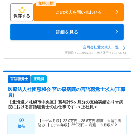
この求人を問い合わせる
保存する
詳細を見る
合同会社愛の求人一覧
更新日：2026/07/31 求人番号：10273364
言語聴覚士
正職員
医療法人社団恵和会 宮の森病院
の言語聴覚士求人(正職
員)
【北海道／札幌市中央区】賞与計5ヶ月分の支給実績あり☆病
院における言語聴覚士のお仕事です♪＜正社員＞
【モデル月収】
22.0
万円～
28.8
万円
程度 ※諸手当
込み 【モデル年収】
359
万円～
程度 ※月収×12ヶ
給与
月＋賞与5.0ヶ月想定