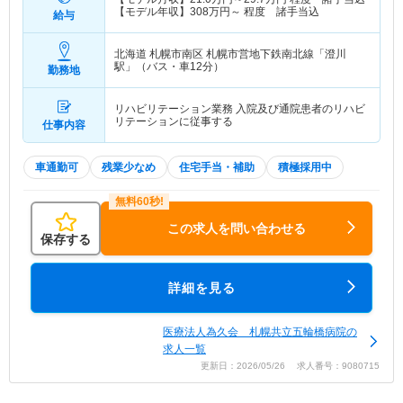
【モデル年収】
308
万円～
程度 諸手当込
給与
北海道 札幌市南区
札幌市営地下鉄南北線「澄川
駅」（バス・車12分）
勤務地
リハビリテーション業務 入院及び通院患者のリハビ
リテーションに従事する
仕事内容
車通勤可
残業少なめ
住宅手当・補助
積極採用中
この求人を問い合わせる
保存する
詳細を見る
医療法人為久会 札幌共立五輪橋病院の
求人一覧
更新日：2026/05/26 求人番号：9080715