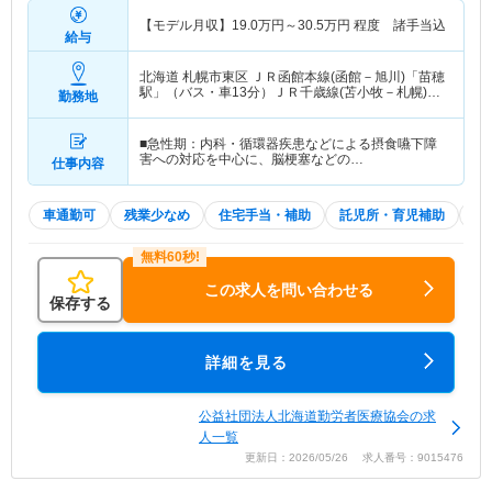
【モデル月収】
19.0
万円～
30.5
万円
程度 諸手当込
給与
北海道 札幌市東区
ＪＲ函館本線(函館－旭川)「苗穂
駅」（バス・車13分）ＪＲ千歳線(苫小牧－札幌)
勤務地
「苗穂駅」（バス・車13分）
■急性期：内科・循環器疾患などによる摂食嚥下障
害への対応を中心に、脳梗塞などの…
仕事内容
車通勤可
残業少なめ
住宅手当・補助
託児所・育児補助
積
この求人を問い合わせる
保存する
詳細を見る
公益社団法人北海道勤労者医療協会の求
人一覧
更新日：2026/05/26 求人番号：9015476