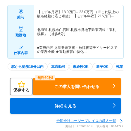
【モデル月収】
18.0
万円～
23.0
万円
（※これ以上の
額も経験に応じ考慮） 【モデル年収】
216
万円～
給与
276
万円
（※これ以上の額も経験に応じ考慮）
北海道 札幌市白石区
札幌市営地下鉄東西線「東札
幌駅」（徒歩6分）
勤務地
■業務内容 児童発達支援・放課後等デイサービスで
の業務全般 ★運動療育に特化…
仕事内容
駅から徒歩10分以内
車通勤可
未経験OK
新卒OK
残業少な
この求人を問い合わせる
保存する
詳細を見る
合同会社コージープレイスの求人一覧
更新日：2026/07/14 求人番号：9844797