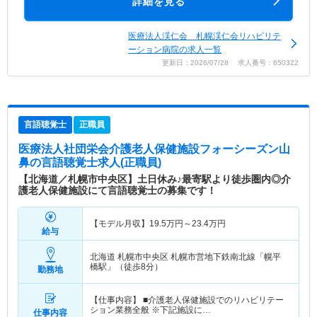
詳細を見る
医療法人渓仁会 札幌渓仁会リハビリテ
ーション病院の求人一覧
更新日：2026/07/28 求人番号：650322
言語聴覚士
正職員
医療法人社団栄会介護老人保健施設フォーシーズン山
鼻
の言語聴覚士求人(正職員)
【北海道／札幌市中央区】土日休み♪最寄駅より徒歩圏内◎介
護老人保健施設にて言語聴覚士の募集です！
【モデル月収】
19.5
万円～
23.4
万円
給与
北海道 札幌市中央区
札幌市営地下鉄南北線「幌平
橋駅」（徒歩8分）
勤務地
【仕事内容】 ■介護老人保健施設でのリハビリテー
ション業務全般 ※下記施設に…
仕事内容