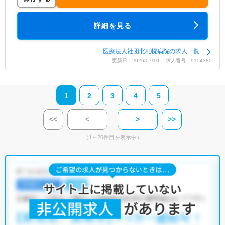
詳細を見る
医療法人社団北札幌病院の求人一覧
更新日：2026/07/10 求人番号：9154380
1
2
3
4
5
<<
<
>
>>
（1～20件目を表示中）