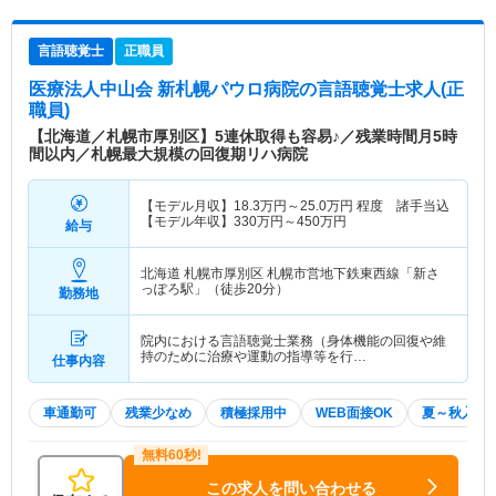
言語聴覚士
正職員
医療法人中山会 新札幌パウロ病院
の言語聴覚士求人(正
職員)
【北海道／札幌市厚別区】5連休取得も容易♪／残業時間月5時
間以内／札幌最大規模の回復期リハ病院
【モデル月収】
18.3
万円～
25.0
万円
程度 諸手当込
【モデル年収】
330
万円～
450
万円
給与
北海道 札幌市厚別区
札幌市営地下鉄東西線「新さ
っぽろ駅」（徒歩20分）
勤務地
院内における言語聴覚士業務（身体機能の回復や維
持のために治療や運動の指導等を行…
仕事内容
車通勤可
残業少なめ
積極採用中
WEB面接OK
夏～秋入職
この求人を問い合わせる