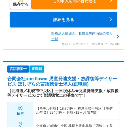
この求人を問い合わせる
保存する
詳細を見る
医療法人徳洲会 札幌真駒内病院の求人
一覧
更新日：2025/11/07 求人番号：10152186
言語聴覚士
正職員
合同会社one flower 児童発達支援・放課後等デイサー
ビス ほしぞら
の言語聴覚士求人(正職員)
【北海道／札幌市中央区】土日祝休み★児童発達支援・放課後
等デイサービスにて言語聴覚士の募集です！
【モデル月収】
18.7
万円～
程度※諸手当込 【モデ
ル年収】
224
万円～
月収×12ヶ月 賞与別
給与
北海道 札幌市中央区
札幌市電山鼻線「西線１１条