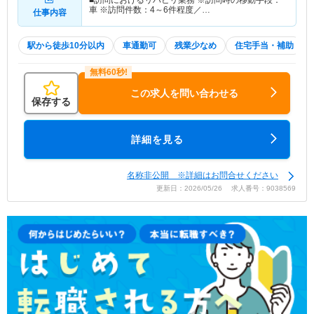
車 ※訪問件数：4～6件程度／…
仕事内容
駅から徒歩10分以内
車通勤可
残業少なめ
住宅手当・補助
この求人を問い合わせる
保存する
詳細を見る
名称非公開 ※詳細はお問合せください
更新日：2026/05/26 求人番号：9038569