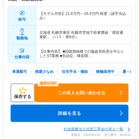
【モデル月収】
21.6
万円～
26.4
万円
程度（諸手当込
み）
給与
北海道 札幌市東区
札幌市営地下鉄東豊線「環状通
東駅」（バス・車8分）
勤務地
【仕事内容】 ■回復期病棟での脳血管疾患を中心と
したST業務 ■失語症、構音障…
仕事内容
車通勤可
残業少なめ
住宅手当・補助
積極採用中
夏～秋入
この求人を問い合わせる
保存する
詳細を見る
社会医療法人社団三草会の求人一覧
更新日：2026/06/16 求人番号：604932