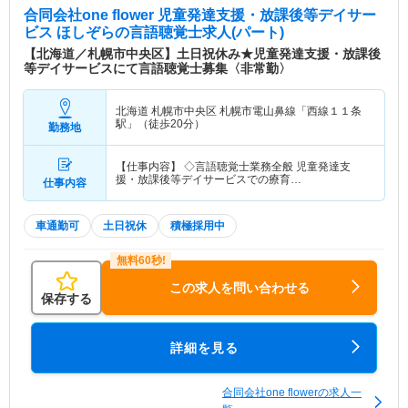
合同会社one flower 児童発達支援・放課後等デイサー
ビス ほしぞら
の言語聴覚士求人(パート)
【北海道／札幌市中央区】土日祝休み★児童発達支援・放課後
等デイサービスにて言語聴覚士募集〈非常勤〉
北海道 札幌市中央区
札幌市電山鼻線「西線１１条
駅」（徒歩20分）
勤務地
【仕事内容】 ◇言語聴覚士業務全般 児童発達支
援・放課後等デイサービスでの療育…
仕事内容
車通勤可
土日祝休
積極採用中
この求人を問い合わせる
保存する
詳細を見る
合同会社one flowerの求人一