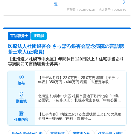
覧
更新日：2026/06/16 求人番号：9003860
言語聴覚士
正職員
医療法人社団銀杏会 さっぽろ銀杏会記念病院
の言語聴
覚士求人(正職員)
【北海道／札幌市中央区】年間休日120日以上！住宅手当あり
◎病院にて言語聴覚士募集♪
【モデル月収】
22.0
万円～
25.0
万円
程度 【モデル
年収】
350
万円～
400
万円
程度 ※想定年収
給与
北海道 札幌市中央区
札幌市営地下鉄南北線「中島
公園駅」（徒歩10分）札幌市電山鼻線「中島公園通
勤務地
駅」（徒歩3分）
【仕事内容】 病院における言語聴覚士としての業務
全般 ■一般病棟（内科・胃腸科…
仕事内容
駅から徒歩5分以内
車通勤可
残業少なめ
住宅手当・補助