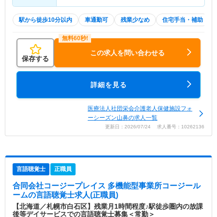
駅から徒歩10分以内
車通勤可
残業少なめ
住宅手当・補助
この求人を問い合わせる
保存する
詳細を見る
医療法人社団栄会介護老人保健施設フォ
ーシーズン山鼻の求人一覧
更新日：2026/07/24 求人番号：10262136
言語聴覚士
正職員
合同会社コージープレイス 多機能型事業所コージール
ーム
の言語聴覚士求人(正職員)
【北海道／札幌市白石区】残業月1時間程度♪駅徒歩圏内の放課
後等デイサービスでの言語聴覚士募集＜常勤＞