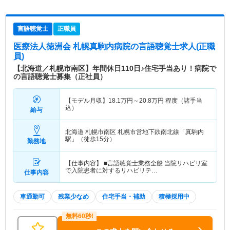
言語聴覚士
正職員
医療法人徳洲会 札幌真駒内病院
の言語聴覚士求人(正職
員)
【北海道／札幌市南区】年間休日110日♪住宅手当あり！病院で
の言語聴覚士募集（正社員）
【モデル月収】
18.1
万円～
20.8
万円
程度（諸手当
込）
給与
北海道 札幌市南区
札幌市営地下鉄南北線「真駒内
駅」（徒歩15分）
勤務地
【仕事内容】 ■言語聴覚士業務全般 当院リハビリ室
で入院患者に対するリハビリテ…
仕事内容
車通勤可
残業少なめ
住宅手当・補助
積極採用中