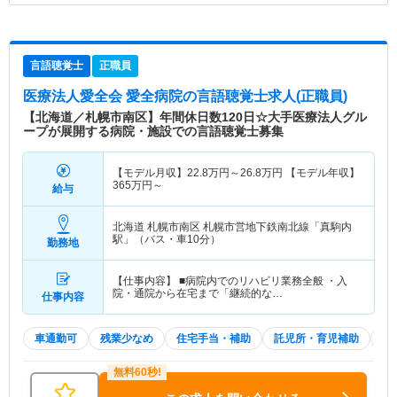
言語聴覚士
正職員
医療法人愛全会 愛全病院
の言語聴覚士求人(正職員)
【北海道／札幌市南区】年間休日数120日☆大手医療法人グル
ープが展開する病院・施設での言語聴覚士募集
【モデル月収】
22.8
万円～
26.8
万円
【モデル年収】
365
万円～
給与
北海道 札幌市南区
札幌市営地下鉄南北線「真駒内
駅」（バス・車10分）
勤務地
【仕事内容】 ■病院内でのリハビリ業務全般 ・入
院・通院から在宅まで「継続的な…
仕事内容
車通勤可
残業少なめ
住宅手当・補助
託児所・育児補助
積