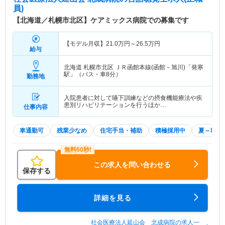
員)
【北海道／札幌市北区】ケアミックス病院での募集です
【モデル月収】
21.0
万円～
26.5
万円
給与
北海道 札幌市北区
ＪＲ函館本線(函館－旭川)「発寒
駅」（バス・車8分）
勤務地
入院患者に対して嚥下訓練などの摂食機能療法や疾
患別リハビリテーションを行うほか…
仕事内容
車通勤可
残業少なめ
住宅手当・補助
積極採用中
夏～秋入
この求人を問い合わせる
保存する
詳細を見る
社会医療法人延山会 北成病院の求人一