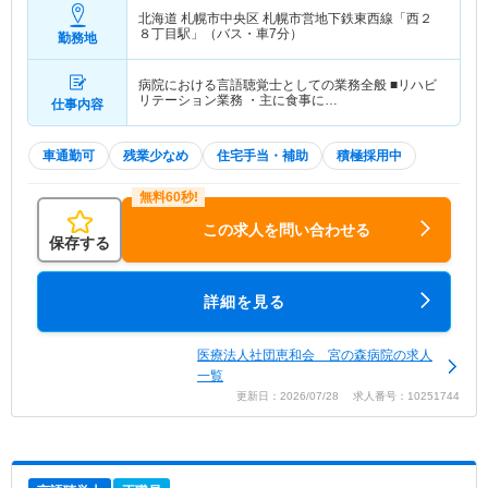
北海道 札幌市中央区
札幌市営地下鉄東西線「西２
８丁目駅」（バス・車7分）
勤務地
病院における言語聴覚士としての業務全般 ■リハビ
リテーション業務 ・主に食事に…
仕事内容
車通勤可
残業少なめ
住宅手当・補助
積極採用中
この求人を問い合わせる
保存する
詳細を見る
医療法人社団恵和会 宮の森病院の求人
一覧
更新日：2026/07/28 求人番号：10251744