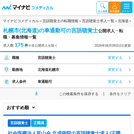
マイナビコメディカル
言語聴覚士の転職情報
言語聴覚士求人一覧
北海道
札幌市(北海道)の車通勤可の言語聴覚士
公開求人・転
職・募集情報一覧
175
求人数
件
※非公開求人を除く
2026年08月09日(日)更新
職種
言語聴覚士
変更する
勤務地
北海道札幌市
変更する
求人条件
車通勤可
変更する
この検索条件を保存する
条件をクリア
言語聴覚士
正職員
社会医療法人延山会 北成病院
の言語聴覚士求人(正職