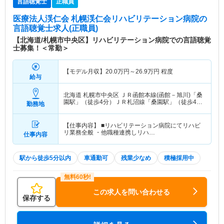
言語聴覚士
正職員
医療法人渓仁会 札幌渓仁会リハビリテーション病院
の
言語聴覚士求人(正職員)
【北海道/札幌市中央区】リハビリテーション病院での言語聴覚
士募集！＜常勤＞
【モデル月収】
20.0
万円～
26.9
万円
程度
給与
北海道 札幌市中央区
ＪＲ函館本線(函館－旭川)「桑
園駅」（徒歩4分）ＪＲ札沼線「桑園駅」（徒歩4
勤務地
分）
【仕事内容】 ■リハビリテーション病院にてリハビ
リ業務全般 ・他職種連携しリハ…
仕事内容
駅から徒歩5分以内
車通勤可
残業少なめ
積極採用中
この求人を問い合わせる
保存する