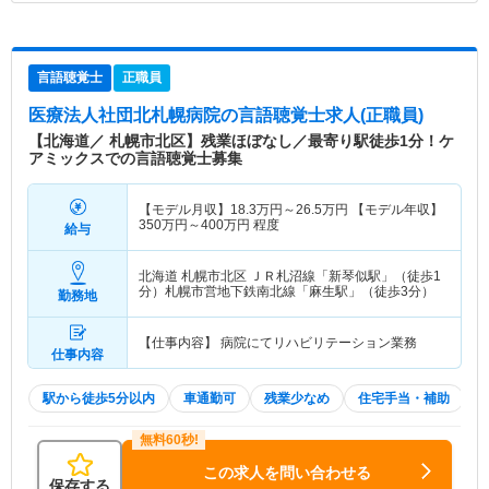
言語聴覚士
正職員
医療法人社団北札幌病院
の言語聴覚士求人(正職員)
【北海道／ 札幌市北区】残業ほぼなし／最寄り駅徒歩1分！ケ
アミックスでの言語聴覚士募集
【モデル月収】
18.3
万円～
26.5
万円
【モデル年収】
350
万円～
400
万円
程度
給与
北海道 札幌市北区
ＪＲ札沼線「新琴似駅」（徒歩1
分）札幌市営地下鉄南北線「麻生駅」（徒歩3分）
勤務地
【仕事内容】 病院にてリハビリテーション業務
仕事内容
駅から徒歩5分以内
車通勤可
残業少なめ
住宅手当・補助
この求人を問い合わせる
保存する