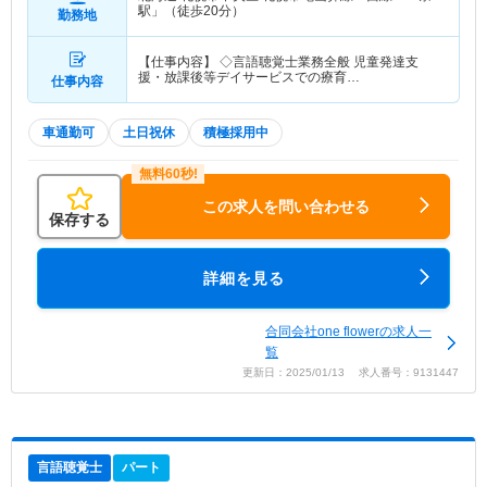
駅」（徒歩20分）
勤務地
【仕事内容】 ◇言語聴覚士業務全般 児童発達支
援・放課後等デイサービスでの療育…
仕事内容
車通勤可
土日祝休
積極採用中
この求人を問い合わせる
保存する
詳細を見る
合同会社one flowerの求人一
覧
更新日：2025/01/13 求人番号：9131447
言語聴覚士
パート