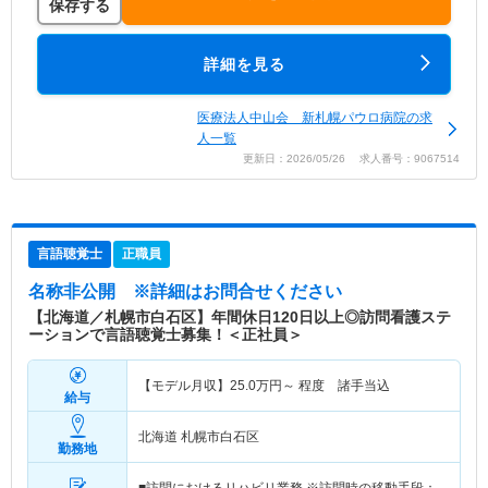
保存する
詳細を見る
医療法人中山会 新札幌パウロ病院の求
人一覧
更新日：2026/05/26 求人番号：9067514
言語聴覚士
正職員
名称非公開
※詳細はお問合せください
【北海道／札幌市白石区】年間休日120日以上◎訪問看護ステ
ーションで言語聴覚士募集！＜正社員＞
【モデル月収】
25.0
万円～
程度 諸手当込
給与
北海道 札幌市白石区
勤務地
■訪問におけるリハビリ業務 ※訪問時の移動手段：