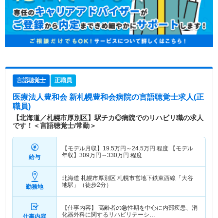
言語聴覚士
正職員
医療法人豊和会 新札幌豊和会病院
の言語聴覚士求人(正
職員)
【北海道／札幌市厚別区】駅チカ◎病院でのリハビリ職の求人
です！＜言語聴覚士/常勤＞
【モデル月収】
19.5
万円～
24.5
万円
程度 【モデル
年収】
309
万円～
330
万円
程度
給与
北海道 札幌市厚別区
札幌市営地下鉄東西線「大谷
地駅」（徒歩2分）
勤務地
【仕事内容】 高齢者の急性期を中心に内部疾患、消
化器外科に関するリハビリテーシ…
仕事内容