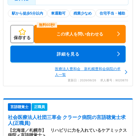
駅から徒歩5分以内
車通勤可
残業少なめ
住宅手当・補助
この求人を問い合わせる
保存する
詳細を見る
医療法人豊和会 新札幌豊和会病院の求
人一覧
更新日：2026/06/26 求人番号：9020870
言語聴覚士
正職員
社会医療法人社団三草会 クラーク病院
の言語聴覚士求
人(正職員)
【北海道／札幌市】 リハビリに力を入れているケアミックス
病院＜言語聴覚士＞