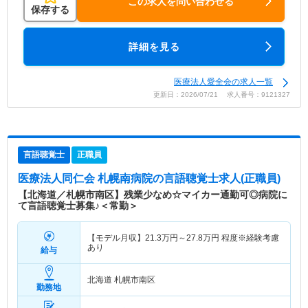
この求人を問い合わせる
保存する
詳細を見る
医療法人愛全会の求人一覧
更新日：2026/07/21 求人番号：9121327
言語聴覚士
正職員
医療法人同仁会 札幌南病院
の言語聴覚士求人(正職員)
【北海道／札幌市南区】残業少なめ☆マイカー通勤可◎病院に
て言語聴覚士募集♪＜常勤＞
【モデル月収】
21.3
万円～
27.8
万円
程度※経験考慮
あり
給与
北海道 札幌市南区
勤務地