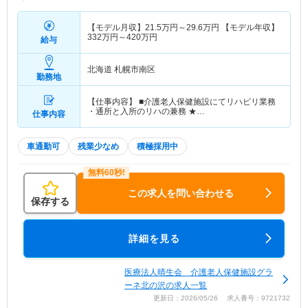
【モデル月収】
21.5
万円～
29.6
万円
【モデル年収】
332
万円～
420
万円
給与
北海道 札幌市南区
勤務地
【仕事内容】 ■介護老人保健施設にてリハビリ業務
・通所と入所のリハの兼務 ★…
仕事内容
車通勤可
残業少なめ
積極採用中
この求人を問い合わせる
保存する
詳細を見る
医療法人晴生会 介護老人保健施設グラ
ーネ北の沢の求人一覧
更新日：2026/05/26 求人番号：9721732