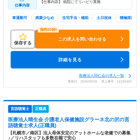
【仕事内容】 病院にてリハビリ業務
仕事内容
車通勤可
残業少なめ
住宅手当・補助
土日祝休
積極採用中
この求人を問い合わせる
保存する
詳細を見る
医療法人同仁会の求人一覧
更新日：2026/05/26 求人番号：10165402
言語聴覚士
正職員
医療法人晴生会 介護老人保健施設グラーネ北の沢
の言
語聴覚士求人(正職員)
【札幌市／南区】法人母体安定のアットホームな老健での募集
♪／リハスタッフも多数在籍で安心