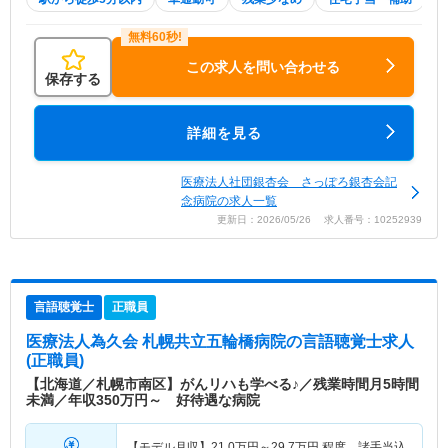
この求人を問い合わせる
保存する
詳細を見る
医療法人社団銀杏会 さっぽろ銀杏会記
念病院の求人一覧
更新日：2026/05/26 求人番号：10252939
言語聴覚士
正職員
医療法人為久会 札幌共立五輪橋病院
の言語聴覚士求人
(正職員)
【北海道／札幌市南区】がんリハも学べる♪／残業時間月5時間
未満／年収350万円～ 好待遇な病院
【モデル月収】
21.0
万円～
29.7
万円
程度 諸手当込