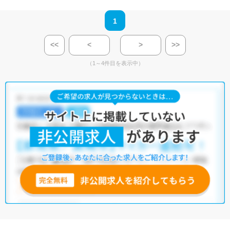
1
<<
<
>
>>
（1～4件目を表示中）