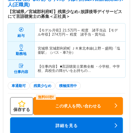
人(正職員)
【宮城県／宮城郡利府町】残業少なめ♪放課後等デイサービス
にて言語聴覚士の募集＜正社員＞
【モデル月収】
21.5
万円～
程度 諸手当込 【モデ
ル年収】
274
万円～
程度 諸手当・賞与込
給与
宮城県 宮城郡利府町
ＪＲ東北本線(上野－盛岡)「塩
釜駅」（バス・車7分）
勤務地
【仕事内容】 ■言語聴覚士業務全般 ・小学校、中学
校、高校生の障がいをお持ちの…
仕事内容
車通勤可
残業少なめ
積極採用中
この求人を問い合わせる
保存する
詳細を見る