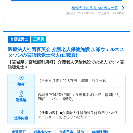
株式会社かるみあの求人一覧
更新日：2026/05/26 求人番号：9119076
言語聴覚士
正職員
医療法人社団喜英会 介護老人保健施設 加瀬ウェルネス
タウン
の言語聴覚士求人(正職員)
【宮城県／宮城郡利府町】介護老人保険施設での求人です＜言
語聴覚士＞
【モデル月収】
22.8
万円～
程度 諸手当込
給与
宮城県 宮城郡利府町
ＪＲ東北本線(上野－盛岡)「利
府駅」（バス・車5分）
勤務地
【仕事内容】 ■介護老人保健施設又は通所リハビリ
テーションにおけるリハビリテー…
仕事内容
車通勤可
残業少なめ
住宅手当・補助
積極採用中