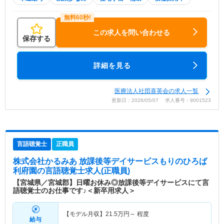
この求人を問い合わせる
保存する
詳細を見る
医療法人社団喜英会の求人一覧
更新日：2026/05/07 求人番号：9001523
言語聴覚士
正職員
株式会社かるみあ 放課後等デイサービスもりのひろば
利府園
の言語聴覚士求人(正職員)
【宮城県／宮城郡】日曜お休み◎放課後等デイサービスにて言
語聴覚士のお仕事です♪＜新卒用求人＞
【モデル月収】
21.5
万円～
程度
給与