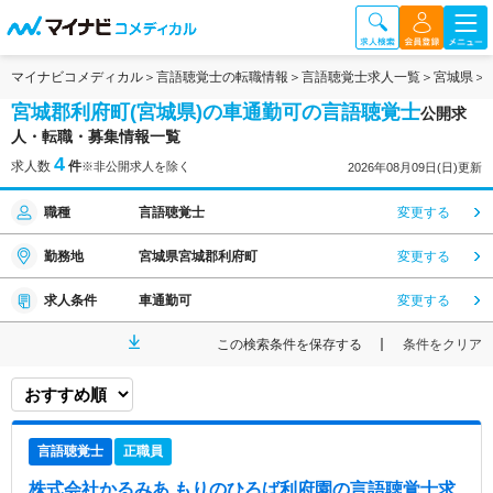
マイナビコメディカル
言語聴覚士の転職情報
言語聴覚士求人一覧
宮城県
宮城郡利府町(宮城県)の車通勤可の言語聴覚士
公開求
人・転職・募集情報一覧
4
求人数
件
※非公開求人を除く
2026年08月09日(日)更新
職種
言語聴覚士
変更する
勤務地
宮城県宮城郡利府町
変更する
求人条件
車通勤可
変更する
この検索条件を保存する
条件をクリア
言語聴覚士
正職員
株式会社かるみあ もりのひろば利府園
の言語聴覚士求