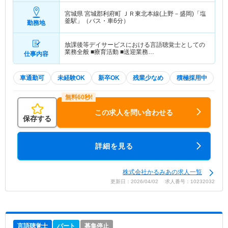
宮城県 宮城郡利府町
ＪＲ東北本線(上野－盛岡)「塩
釜駅」（バス・車6分）
勤務地
放課後等デイサービスにおける言語聴覚士としての
業務全般 ■療育活動 ■送迎業務…
仕事内容
車通勤可
未経験OK
新卒OK
残業少なめ
積極採用中
この求人を問い合わせる
保存する
詳細を見る
株式会社かるみあの求人一覧
更新日：2026/04/02 求人番号：10232032
言語聴覚士
パート
募集停止