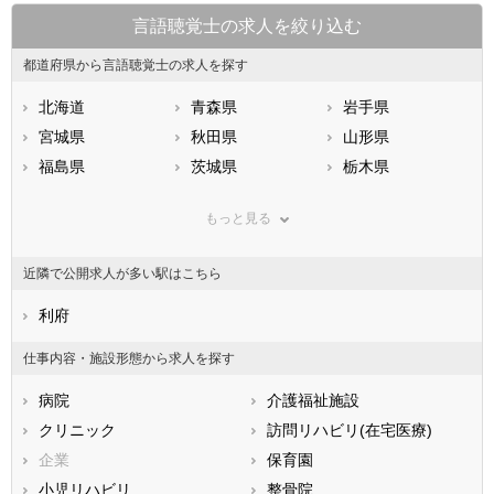
言語聴覚士の求人を絞り込む
都道府県から言語聴覚士の求人を探す
北海道
青森県
岩手県
宮城県
秋田県
山形県
福島県
茨城県
栃木県
群馬県
埼玉県
千葉県
もっと見る
東京都
神奈川県
新潟県
山梨県
長野県
富山県
近隣で公開求人が多い駅はこちら
石川県
福井県
岐阜県
静岡県
利府
愛知県
三重県
滋賀県
京都府
大阪府
仕事内容・施設形態から求人を探す
兵庫県
奈良県
和歌山県
病院
介護福祉施設
鳥取県
島根県
岡山県
クリニック
訪問リハビリ(在宅医療)
広島県
山口県
徳島県
企業
保育園
香川県
愛媛県
高知県
小児リハビリ
整骨院
福岡県
佐賀県
長崎県