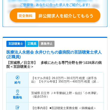
言語聴覚士
正職員
募集停止
医療法人永慈会 永井ひたちの森病院
の言語聴覚士求人
(正職員)
【茨城県／日立市】 多岐にわたる専門分野を持つ228床の病
院＜言語聴覚士＞
【モデル月収】
26.0
万円～
30.0
万円
程度（諸手当
込） 【モデル年収】
350
万円～
400
万円
程度（諸手
給与
当込）
茨城県 日立市
ＪＲ常磐線(上野－仙台)「小木津駅」
（徒歩15分）
勤務地
【仕事内容】 ■言語聴覚士業務全般 ＜病棟編成＞