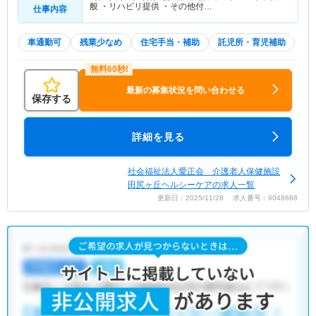
般 ・リハビリ提供 ・その他付…
仕事内容
車通勤可
残業少なめ
住宅手当・補助
託児所・育児補助
最新の募集状況を問い合わせる
保存する
詳細を見る
社会福祉法人愛正会 介護老人保健施設
田尻ヶ丘ヘルシーケアの求人一覧
更新日：2025/11/28 求人番号：9048668