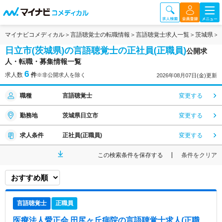
マイナビコメディカル
言語聴覚士の転職情報
言語聴覚士求人一覧
茨城県
日立市(茨城県)の言語聴覚士の正社員(正職員)
公開求
人・転職・募集情報一覧
6
求人数
件
※非公開求人を除く
2026年08月07日(金)更新
職種
言語聴覚士
変更する
勤務地
茨城県日立市
変更する
求人条件
正社員(正職員)
変更する
この検索条件を保存する
条件をクリア
言語聴覚士
正職員
医療法人愛正会 田尻ヶ丘病院
の言語聴覚士求人(正職