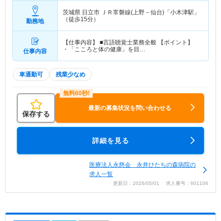
茨城県 日立市
ＪＲ常磐線(上野－仙台)「小木津駅」
（徒歩15分）
勤務地
【仕事内容】 ■言語聴覚士業務全般 【ポイント】
・「こころと体の健康」を目…
仕事内容
車通勤可
残業少なめ
最新の募集状況を問い合わせる
保存する
詳細を見る
医療法人永慈会 永井ひたちの森病院の
求人一覧
更新日：2026/05/01 求人番号：601106