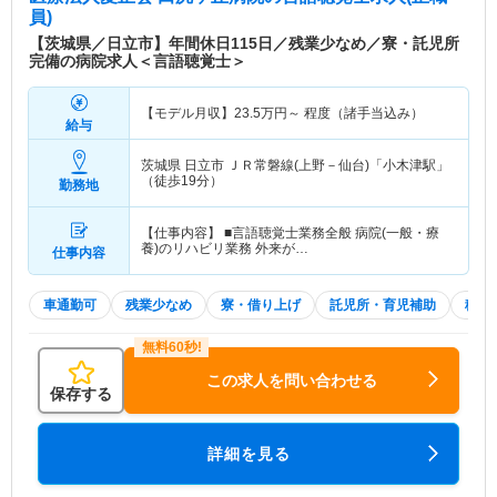
員)
【茨城県／日立市】年間休日115日／残業少なめ／寮・託児所
完備の病院求人＜言語聴覚士＞
【モデル月収】
23.5
万円～
程度（諸手当込み）
給与
茨城県 日立市
ＪＲ常磐線(上野－仙台)「小木津駅」
（徒歩19分）
勤務地
【仕事内容】 ■言語聴覚士業務全般 病院(一般・療
養)のリハビリ業務 外来が…
仕事内容
車通勤可
残業少なめ
寮・借り上げ
託児所・育児補助
積極
この求人を問い合わせる
保存する
詳細を見る