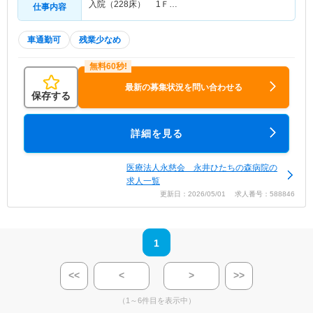
入院（228床） 1Ｆ…
仕事内容
車通勤可
残業少なめ
最新の募集状況を問い合わせる
保存する
詳細を見る
医療法人永慈会 永井ひたちの森病院の
求人一覧
更新日：2026/05/01 求人番号：588846
1
<<
<
>
>>
（1～6件目を表示中）