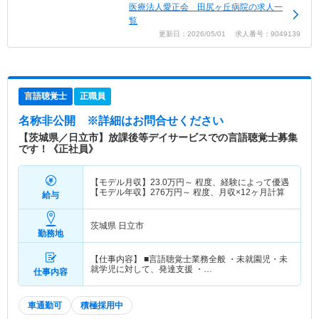
医療法人愛正会 田尻ヶ丘病院の求人一
覧
更新日：2026/05/01 求人番号：9049139
言語聴覚士
正職員
名称非公開
※詳細はお問合せください
【茨城県／日立市】放課後等デイサービスでの言語聴覚士募集
です！《正社員》
【モデル月収】
23.0
万円～
程度、経験によって優遇
【モデル年収】
276
万円～
程度、月収×12ヶ月計算
給与
茨城県 日立市
勤務地
【仕事内容】 ■言語聴覚士業務全般 ・未就園児・未
就学児に対して、発達支援 ・…
仕事内容
車通勤可
積極採用中