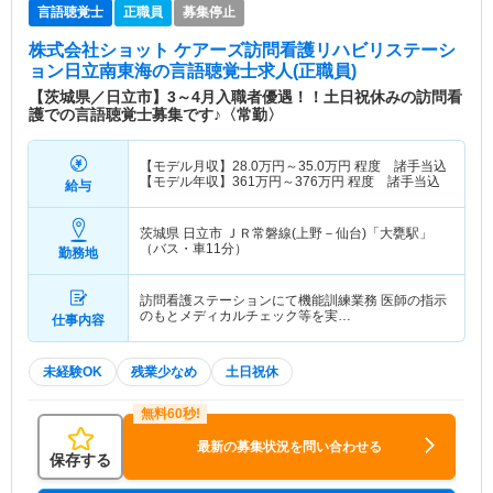
言語聴覚士
正職員
募集停止
株式会社ショット ケアーズ訪問看護リハビリステーシ
ョン日立南東海
の言語聴覚士求人(正職員)
【茨城県／日立市】3～4月入職者優遇！！土日祝休みの訪問看
護での言語聴覚士募集です♪〈常勤〉
【モデル月収】
28.0
万円～
35.0
万円
程度 諸手当込
【モデル年収】
361
万円～
376
万円
程度 諸手当込
給与
茨城県 日立市
ＪＲ常磐線(上野－仙台)「大甕駅」
（バス・車11分）
勤務地
訪問看護ステーションにて機能訓練業務 医師の指示
のもとメディカルチェック等を実…
仕事内容
未経験OK
残業少なめ
土日祝休
最新の募集状況を問い合わせる
保存する