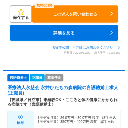
この求人を問い合わせる
保存する
詳細を見る
名称非公開 ※詳細はお問合せください
更新日：2025/12/02 求人番号：9103257
言語聴覚士
正職員
募集停止
医療法人永慈会 永井ひたちの森病院
の言語聴覚士求人
(正職員)
【茨城県／日立市】未経験OK・こころと体の健康にかかられ
る病院です〈言語聴覚士〉
【モデル月収】
26.0
万円～
30.0
万円
程度 諸手当込
【モデル年収】
350
万円～
400
万円
程度 諸手当込
給与