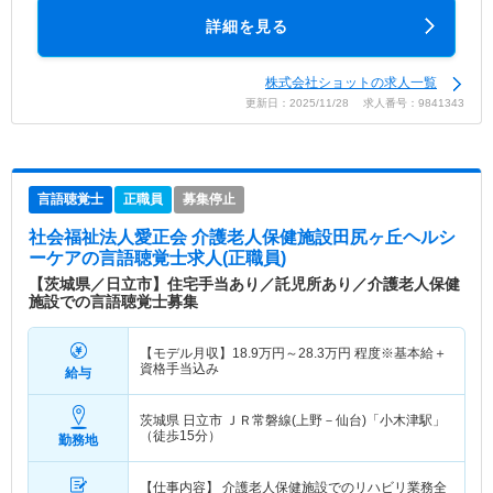
詳細を見る
株式会社ショットの求人一覧
更新日：2025/11/28 求人番号：9841343
言語聴覚士
正職員
募集停止
社会福祉法人愛正会 介護老人保健施設田尻ヶ丘ヘルシ
ーケア
の言語聴覚士求人(正職員)
【茨城県／日立市】住宅手当あり／託児所あり／介護老人保健
施設での言語聴覚士募集
【モデル月収】
18.9
万円～
28.3
万円
程度※基本給＋
資格手当込み
給与
茨城県 日立市
ＪＲ常磐線(上野－仙台)「小木津駅」
（徒歩15分）
勤務地
【仕事内容】 介護老人保健施設でのリハビリ業務全