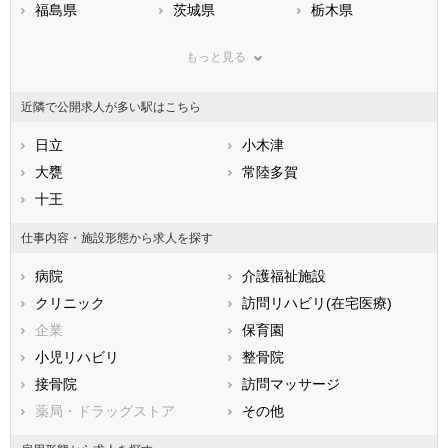
福島県
茨城県
栃木県
群馬県
埼玉県
千葉県
もっと見る
東京都
神奈川県
新潟県
山梨県
長野県
富山県
近隣で公開求人が多い駅はこちら
石川県
福井県
岐阜県
静岡県
日立
愛知県
小木津
三重県
滋賀県
大甕
京都府
常陸多賀
大阪府
兵庫県
十王
奈良県
和歌山県
鳥取県
島根県
岡山県
仕事内容・施設形態から求人を探す
広島県
山口県
徳島県
病院
介護福祉施設
香川県
愛媛県
高知県
クリニック
訪問リハビリ(在宅医療)
福岡県
佐賀県
長崎県
企業
保育園
熊本県
大分県
宮崎県
小児リハビリ
整骨院
鹿児島県
沖縄県
接骨院
訪問マッサージ
薬局・ドラッグストア
その他