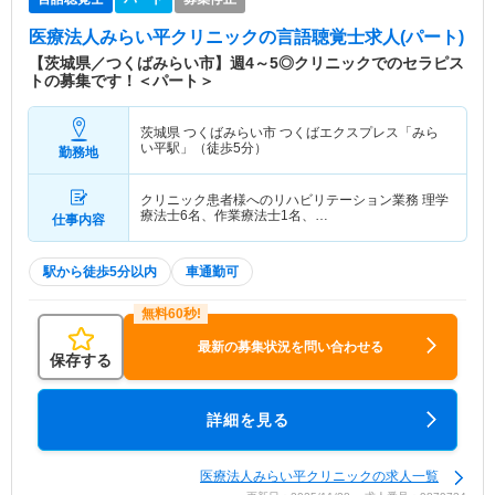
医療法人みらい平クリニック
の言語聴覚士求人(パート)
【茨城県／つくばみらい市】週4～5◎クリニックでのセラピス
トの募集です！＜パート＞
茨城県 つくばみらい市
つくばエクスプレス「みら
い平駅」（徒歩5分）
勤務地
クリニック患者様へのリハビリテーション業務 理学
療法士6名、作業療法士1名、…
仕事内容
駅から徒歩5分以内
車通勤可
最新の募集状況を問い合わせる
保存する
詳細を見る
医療法人みらい平クリニックの求人一覧