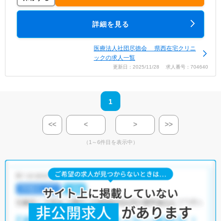
詳細を見る
医療法人社団尽徳会 県西在宅クリニ
ックの求人一覧
更新日：2025/11/28 求人番号：704640
1
<<
<
>
>>
（1～6件目を表示中）