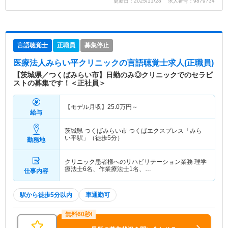
更新日：2025/11/28 求人番号：9879734
言語聴覚士
正職員
募集停止
医療法人みらい平クリニック
の言語聴覚士求人(正職員)
【茨城県／つくばみらい市】日勤のみ◎クリニックでのセラピ
ストの募集です！＜正社員＞
【モデル月収】
25.0
万円～
給与
茨城県 つくばみらい市
つくばエクスプレス「みら
い平駅」（徒歩5分）
勤務地
クリニック患者様へのリハビリテーション業務 理学
療法士6名、作業療法士1名、…
仕事内容
駅から徒歩5分以内
車通勤可