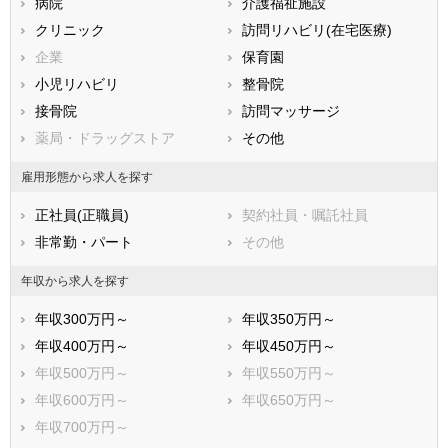
静岡県
病院
愛知県
介護福祉施設
三重県
滋賀県
クリニック
京都府
訪問リハビリ(在宅医療)
大阪府
兵庫県
企業
奈良県
保育園
和歌山県
鳥取県
小児リハビリ
島根県
整骨院
岡山県
広島県
接骨院
山口県
訪問マッサージ
徳島県
香川県
薬局・ドラッグストア
愛媛県
その他
高知県
福岡県
佐賀県
長崎県
雇用形態から求人を探す
熊本県
大分県
宮崎県
正社員(正職員)
契約社員・嘱託社員
鹿児島県
沖縄県
非常勤・パート
その他
年収から求人を探す
年収300万円～
年収350万円～
年収400万円～
年収450万円～
年収500万円～
年収550万円～
年収600万円～
年収650万円～
年収700万円～