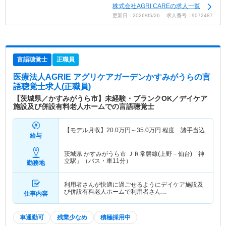
株式会社AGRI CAREの求人一覧
更新日：2026/05/26 求人番号：9072487
言語聴覚士
正職員
医療法人AGRIE アグリケアガーデンかすみがうら
の言
語聴覚士求人(正職員)
【茨城県／かすみがうら市】未経験・ブランクOK／デイケア
施設及び併設有料老人ホームでの言語聴覚士
【モデル月収】
20.0
万円～
35.0
万円
程度 諸手当込
給与
茨城県 かすみがうら市
ＪＲ常磐線(上野－仙台)「神
立駅」（バス・車11分）
勤務地
利用者さんが快適に過ごせるようにデイケア施設及
び併設有料老人ホームで利用者さん…
仕事内容
車通勤可
残業少なめ
積極採用中