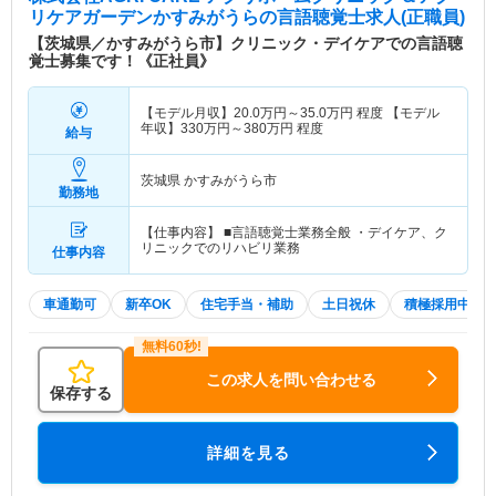
リケアガーデンかすみがうら
の言語聴覚士求人(正職員)
【茨城県／かすみがうら市】クリニック・デイケアでの言語聴
覚士募集です！《正社員》
【モデル月収】
20.0
万円～
35.0
万円
程度 【モデル
年収】
330
万円～
380
万円
程度
給与
茨城県 かすみがうら市
勤務地
【仕事内容】 ■言語聴覚士業務全般 ・デイケア、ク
リニックでのリハビリ業務
仕事内容
車通勤可
新卒OK
住宅手当・補助
土日祝休
積極採用中
この求人を問い合わせる
保存する
詳細を見る