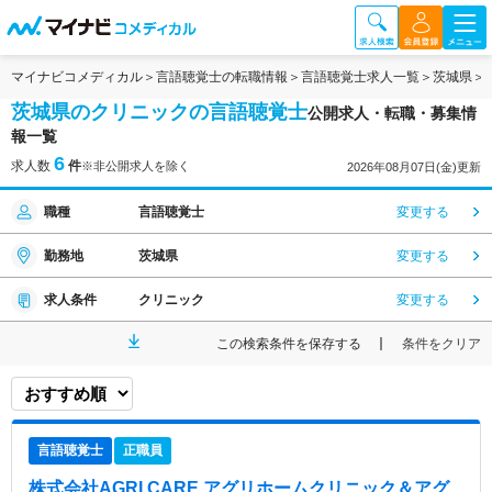
マイナビコメディカル
言語聴覚士の転職情報
言語聴覚士求人一覧
茨城県
茨城県のクリニックの言語聴覚士
公開求人・転職・募集情
報一覧
6
求人数
件
※非公開求人を除く
2026年08月07日(金)更新
職種
言語聴覚士
変更する
勤務地
茨城県
変更する
求人条件
クリニック
変更する
この検索条件を保存する
条件をクリア
言語聴覚士
正職員
株式会社AGRI CARE アグリホームクリニック＆アグ