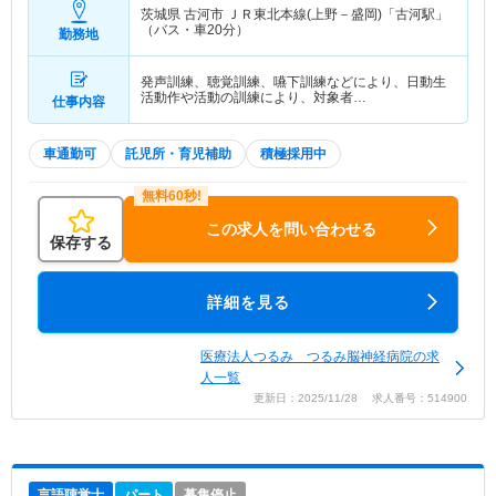
茨城県 古河市
ＪＲ東北本線(上野－盛岡)「古河駅」
（バス・車20分）
勤務地
発声訓練、聴覚訓練、嚥下訓練などにより、日動生
活動作や活動の訓練により、対象者…
仕事内容
車通勤可
託児所・育児補助
積極採用中
この求人を問い合わせる
保存する
詳細を見る
医療法人つるみ つるみ脳神経病院の求
人一覧
更新日：2025/11/28 求人番号：514900
言語聴覚士
パート
募集停止