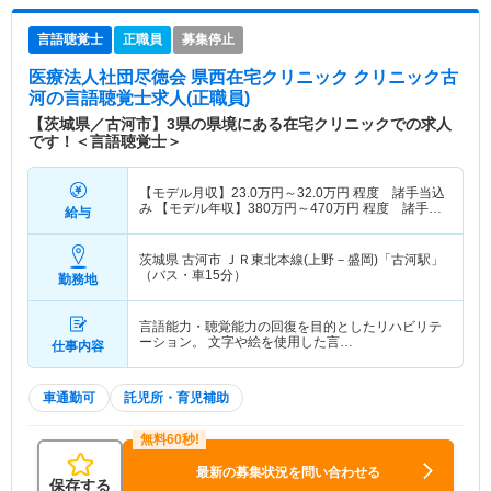
言語聴覚士
正職員
募集停止
医療法人社団尽徳会 県西在宅クリニック クリニック古
河
の言語聴覚士求人(正職員)
【茨城県／古河市】3県の県境にある在宅クリニックでの求人
です！＜言語聴覚士＞
【モデル月収】
23.0
万円～
32.0
万円
程度 諸手当込
み 【モデル年収】
380
万円～
470
万円
程度 諸手当
給与
込み
茨城県 古河市
ＪＲ東北本線(上野－盛岡)「古河駅」
（バス・車15分）
勤務地
言語能力・聴覚能力の回復を目的としたリハビリテ
ーション。 文字や絵を使用した言…
仕事内容
車通勤可
託児所・育児補助
最新の募集状況を問い合わせる
保存する