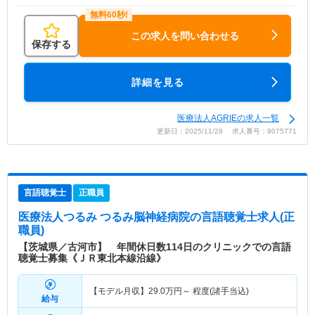
この求人を問い合わせる
保存する
詳細を見る
医療法人AGRIEの求人一覧
更新日：2025/11/28 求人番号：9075771
言語聴覚士
正職員
医療法人つるみ つるみ脳神経病院
の言語聴覚士求人(正
職員)
【茨城県／古河市】 年間休日数114日のクリニックでの言語
聴覚士募集《ＪＲ東北本線沿線》
【モデル月収】
29.0
万円～
程度(諸手当込)
給与