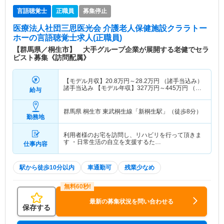
言語聴覚士
正職員
募集停止
医療法人社団三思医光会 介護老人保健施設クララトー
ホー
の言語聴覚士求人(正職員)
【群馬県／桐生市】 大手グループ企業が展開する老健でセラ
ピスト募集《訪問配属》
【モデル月収】
20.8
万円～
28.2
万円
（諸手当込み）
諸手当込み 【モデル年収】
327
万円～
445
万円
（諸
給与
手当込み） 諸手当込み
群馬県 桐生市
東武桐生線「新桐生駅」（徒歩8分）
勤務地
利用者様のお宅を訪問し、リハビリを行って頂きま
す ・日常生活の自立を支援するた…
仕事内容
駅から徒歩10分以内
車通勤可
残業少なめ
最新の募集状況を問い合わせる
保存する