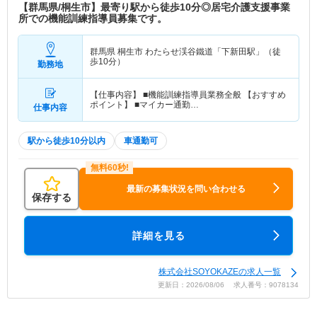
【群馬県/桐生市】最寄り駅から徒歩10分◎居宅介護支援事業
所での機能訓練指導員募集です。
群馬県 桐生市
わたらせ渓谷鐵道「下新田駅」（徒
歩10分）
勤務地
【仕事内容】 ■機能訓練指導員業務全般 【おすすめ
ポイント】 ■マイカー通勤…
仕事内容
駅から徒歩10分以内
車通勤可
最新の募集状況を問い合わせる
保存する
詳細を見る
株式会社SOYOKAZEの求人一覧
更新日：2026/08/06 求人番号：9078134