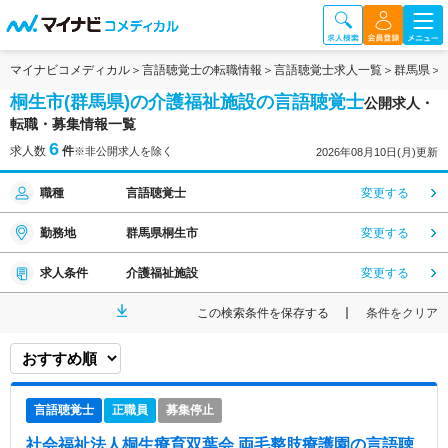
マイナビコメディカル
言語聴覚士の転職情報
言語聴覚士求人一覧
群馬県
桐生市(群馬県)の介護福祉施設の言語聴覚士
公開求人・
転職・募集情報一覧
6
求人数
件
※非公開求人を除く
2026年08月10日(月)更新
職種
言語聴覚士
変更する
勤務地
群馬県桐生市
変更する
求人条件
介護福祉施設
変更する
この検索条件を保存する
条件をクリア
言語聴覚士
正職員
募集停止
社会福祉法人桐生療育双葉会 両毛整肢療護園
の言語聴