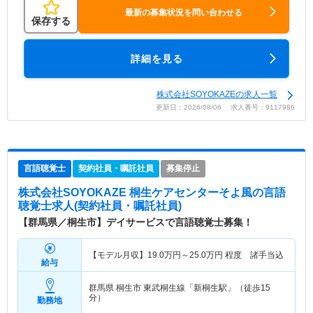
最新の募集状況を問い合わせる
保存する
詳細を見る
株式会社SOYOKAZEの求人一覧
更新日：2026/08/06 求人番号：9117986
言語聴覚士
契約社員・嘱託社員
募集停止
株式会社SOYOKAZE 桐生ケアセンターそよ風
の言語
聴覚士求人(契約社員・嘱託社員)
【群馬県／桐生市】デイサービスで言語聴覚士募集！
【モデル月収】
19.0
万円～
25.0
万円
程度 諸手当込
給与
群馬県 桐生市
東武桐生線「新桐生駅」（徒歩15
分）
勤務地