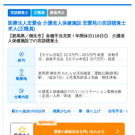
言語聴覚士
正職員
募集停止
医療法人宏愛会 介護老人保健施設 宏愛苑
の言語聴覚士
求人(正職員)
【群馬県／桐生市】各種手当充実！年間休日118日◎ 介護老
人保健施設での言語聴覚士
【モデル月収】
22.5
万円～
28.5
万円
程度 皆勤手
当・資格手当込 【モデル年収】
317
万円～
程度 月
給与
収×12ヶ月＋賞与2.5ヶ月想定
群馬県 桐生市
わたらせ渓谷鐵道「運動公園(群馬)
駅」（徒歩7分）上毛電気鉄道上毛線「桐生球場前
勤務地
駅」（徒歩8分） 他
介護老人保健施設でのリハビリテーション業務全般
＜定員＞入所：90名 通所：…
仕事内容
駅から徒歩10分以内
残業少なめ
寮・借り上げ
住宅手当・補助
最新の募集状況を問い合わせる