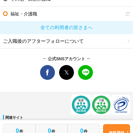
福祉・介護職
全ての利用者の皆さまへ
ご入職後のアフターフォローについて
公式SNSアカウント
関連サイト
マイナビDOCTOR
│
マイナビ看護師
│
マイナビ薬剤師
│
マイナビ保育士
0
0
0
件
件
件
運営会社
無料登録