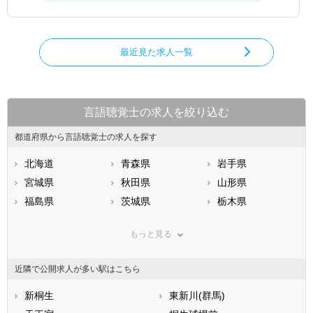
最近見た求人一覧
言語聴覚士の求人を絞り込む
都道府県から言語聴覚士の求人を探す
北海道
青森県
岩手県
宮城県
秋田県
山形県
福島県
茨城県
栃木県
群馬県
埼玉県
千葉県
もっと見る
東京都
神奈川県
新潟県
山梨県
長野県
富山県
近隣で公開求人が多い駅はこちら
石川県
福井県
岐阜県
静岡県
新桐生
愛知県
東新川(群馬)
三重県