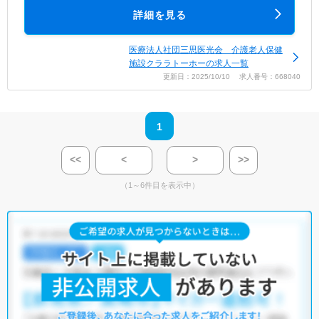
詳細を見る
医療法人社団三思医光会 介護老人保健
施設クララトーホーの求人一覧
更新日：2025/10/10 求人番号：668040
1
<<
<
>
>>
（1～6件目を表示中）