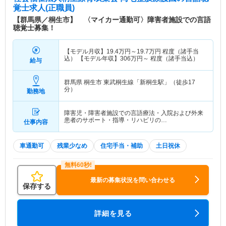
覚士求人(正職員)
【群馬県／桐生市】 〈マイカー通勤可〉障害者施設での言語
聴覚士募集！
【モデル月収】
19.4
万円～
19.7
万円
程度（諸手当
込） 【モデル年収】
306
万円～
程度（諸手当込）
給与
群馬県 桐生市
東武桐生線「新桐生駅」（徒歩17
分）
勤務地
障害児・障害者施設での言語療法・入院および外来
患者のサポート・指導・リハビリの…
仕事内容
車通勤可
残業少なめ
住宅手当・補助
土日祝休
最新の募集状況を問い合わせる
保存する
詳細を見る