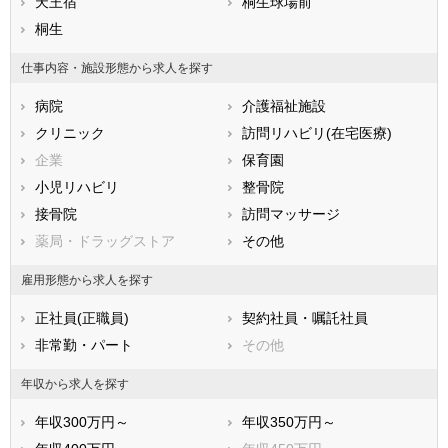
滋賀県
天王宿
京都府
桐生球場前
大阪府
兵庫県
桐生
奈良県
和歌山県
鳥取県
島根県
岡山県
仕事内容・施設形態から求人を探す
広島県
山口県
徳島県
病院
介護福祉施設
香川県
愛媛県
高知県
クリニック
訪問リハビリ(在宅医療)
福岡県
佐賀県
長崎県
企業
保育園
熊本県
大分県
宮崎県
小児リハビリ
整骨院
鹿児島県
沖縄県
接骨院
訪問マッサージ
薬局・ドラッグストア
その他
雇用形態から求人を探す
正社員(正職員)
契約社員・嘱託社員
非常勤・パート
その他
年収から求人を探す
年収300万円～
年収350万円～