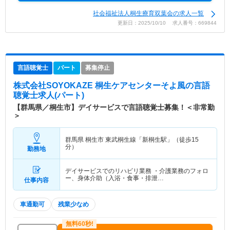
社会福祉法人桐生療育双葉会の求人一覧
更新日：2025/10/10 求人番号：669844
言語聴覚士
パート
募集停止
株式会社SOYOKAZE 桐生ケアセンターそよ風
の言語
聴覚士求人(パート)
【群馬県／桐生市】デイサービスで言語聴覚士募集！＜非常勤
＞
群馬県 桐生市
東武桐生線「新桐生駅」（徒歩15
分）
勤務地
デイサービスでのリハビリ業務 ・介護業務のフォロ
ー、身体介助（入浴・食事・排泄…
仕事内容
車通勤可
残業少なめ