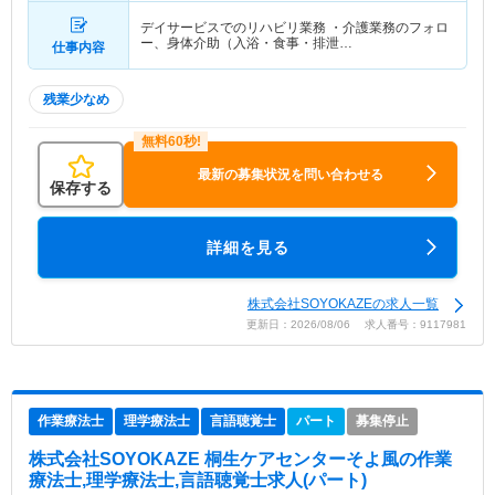
デイサービスでのリハビリ業務 ・介護業務のフォロ
ー、身体介助（入浴・食事・排泄…
仕事内容
残業少なめ
最新の募集状況を問い合わせる
保存する
詳細を見る
株式会社SOYOKAZEの求人一覧
更新日：2026/08/06 求人番号：9117981
作業療法士
理学療法士
言語聴覚士
パート
募集停止
株式会社SOYOKAZE 桐生ケアセンターそよ風
の作業
療法士,理学療法士,言語聴覚士求人(パート)