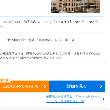
～
39.1
万円
程度（諸手当込み） モデル 【モデル年収】
370
万円～
470
万円
デル
区
ＪＲ東北本線(上野－盛岡)「東大宮駅」（バス・車10分）
の機能低下または、障害をお持ちの方に対しての指導・検査を行っていただ
護師など様々な職種との連携が必要となります…
詳細を見る
この求人を問い合わせる
医療法人財団聖蹟会 アーバンみらいハ
ートランド東大宮の求人一覧