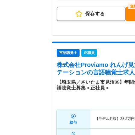
保存する
言語聴覚士
正職員
株式会社Proviamo れん
テーション
の言語聴覚士求人
【埼玉県／さいたま市見沼区】年間
語聴覚士募集＜正社員＞
【モデル月収】
28.5
万円
給与