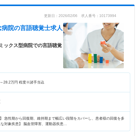
更新日：2026/02/06 求人番号：10173994
念病院
の言語聴覚士求人
ミックス型病院での言語聴覚
～
28.2
万円
程度※諸手当込
区
】 急性期から回復期、維持期まで幅広い段階をカバーし、患者様の回復を多
主な対象疾患】 脳血管障害、運動器疾患…