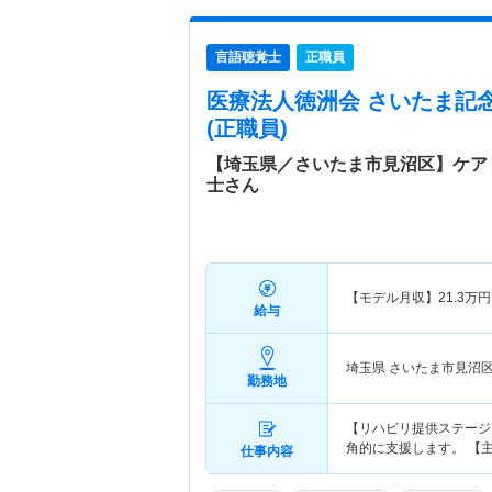
言語聴覚士
正職員
医療法人徳洲会 さいたま記
(正職員)
【埼玉県／さいたま市見沼区】ケア
士さん
【モデル月収】
21.3
万円
給与
埼玉県 さいたま市見沼
勤務地
【リハビリ提供ステージ
角的に支援します。 【
仕事内容