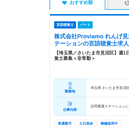
おすすめ順
言語聴覚士
パート
株式会社Proviamo れん
テーション
の言語聴覚士求人
【埼玉県／さいたま市見沼区】週1
覚士募集＜非常勤＞
埼玉県 さいたま市見沼
勤務地
訪問看護ステーションに
仕事内容
車通勤可
土日祝休
積極採用中