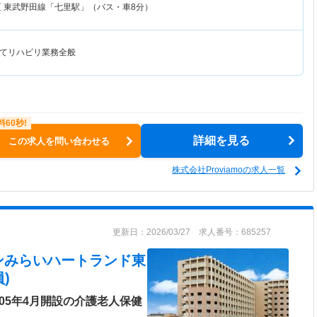
区
東武野田線「七里駅」（バス・車8分）
てリハビリ業務全般
詳細を見る
この求人を問い合わせる
株式会社Proviamoの求人一覧
更新日：2026/03/27 求人番号：685257
ンみらいハートランド東
)
05年4月開設の介護老人保健