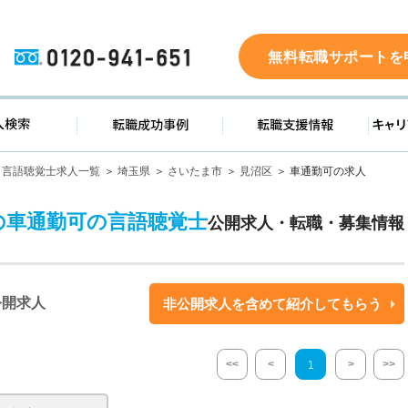
0120-941-651
無料転職サポートを
ド
求人検索
転職成功事例
転職支
言語聴覚士求人一覧
埼玉県
さいたま市
見沼区
車通勤可の求人
の車通勤可の言語聴覚士
公開求人・転職・募集情報
公開求人
非公開求人を含めて紹介してもらう
<<
<
>
>>
1