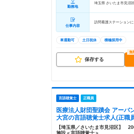
埼玉県 さいたま市見沼
勤務地
訪問看護ステーションに
仕事内容
車通勤可
土日祝休
積極採用中
保存する
言語聴覚士
正職員
医療法人財団聖蹟会 アーバ
大宮
の言語聴覚士求人(正職員
【埼玉県／さいたま市見沼区】 20
施設＜言語聴覚士＞