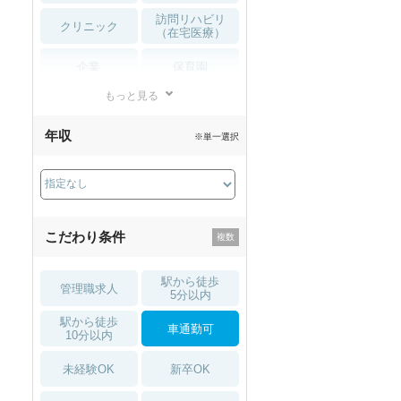
訪問リハビリ
クリニック
（在宅医療）
企業
保育園
もっと見る
小児リハビリ
整骨院
年収
※単一選択
接骨院
訪問マッサージ
薬局・
その他
ドラッグストア
こだわり条件
駅から徒歩
管理職求人
5分以内
駅から徒歩
車通勤可
10分以内
未経験OK
新卒OK