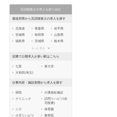
言語聴覚士の求人を絞り込む
都道府県から言語聴覚士の求人を探す
北海道
青森県
岩手県
宮城県
秋田県
山形県
福島県
茨城県
栃木県
群馬県
埼玉県
千葉県
もっと見る
東京都
神奈川県
新潟県
近隣で公開求人が多い駅はこちら
山梨県
長野県
富山県
石川県
福井県
岐阜県
七里
東大宮
静岡県
愛知県
三重県
大和田(埼玉)
滋賀県
京都府
大阪府
仕事内容・施設形態から求人を探す
兵庫県
奈良県
和歌山県
鳥取県
島根県
岡山県
病院
介護福祉施設
広島県
山口県
徳島県
クリニック
訪問リハビリ(在
宅医療)
香川県
愛媛県
高知県
企業
保育園
福岡県
佐賀県
長崎県
小児リハビリ
整骨院
熊本県
大分県
宮崎県