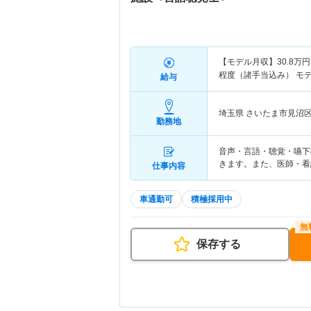
【モデル月収】
30.8
万円
程度（諸手当込み） モ
給与
埼玉県 さいたま市見沼
勤務地
音声・言語・聴覚・嚥下
きます。また、医師・看
仕事内容
車通勤可
積極採用中
保存する