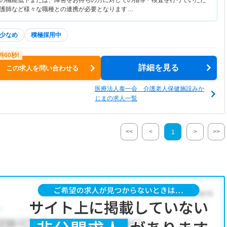
の機能低下または、障害をお持ちの方に対しての指導・検査を行っていただ
護師など様々な職種との連携が必要となります…
少なめ
積極採用中
詳細を見る
この求人を問い合わせる
医療法人泰一会 介護老人保健施設みか
じまの求人一覧
<<
<
>
>>
1