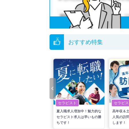
おすすめ特集
セラピスト
セラピスト
セラピス
転職で高収入を狙う！計画的
夏入職求人増加中！魅力的な
高年収＆
な活動でPTの好条件求人を
セラピスト求人は早いもの勝
人気の訪
見つけるには？
ちです！
します！