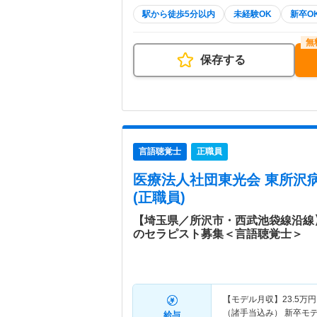
駅から徒歩5分以内
未経験OK
新卒O
保存する
言語聴覚士
正職員
医療法人社団東光会 東所沢
(正職員)
【埼玉県／所沢市・西武池袋線沿線
のセラピスト募集＜言語聴覚士＞
【モデル月収】
23.5
万円
（諸手当込み） 新卒モ
給与