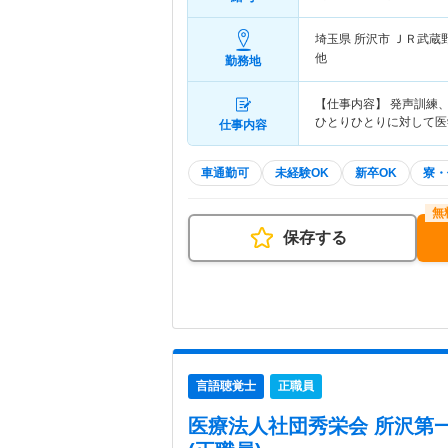
埼玉県 所沢市
ＪＲ武蔵
他
勤務地
【仕事内容】 発声訓練
ひとりひとりに対して医
仕事内容
車通勤可
未経験OK
新卒OK
寮・
保存する
言語聴覚士
正職員
医療法人社団秀栄会 所沢第