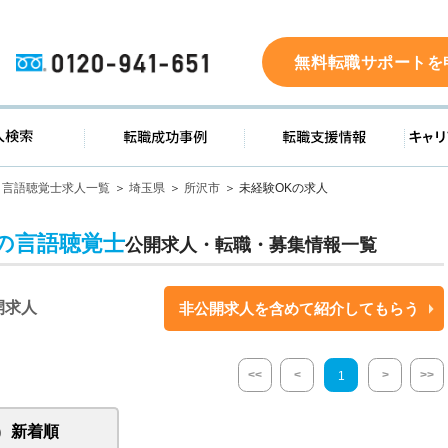
0120-941-651
無料転職サポートを
ド
求人検索
転職成功事例
転職支
言語聴覚士求人一覧
埼玉県
所沢市
未経験OKの求人
Kの言語聴覚士
公開求人・転職・募集情報一覧
開求人
非公開求人を含めて紹介してもらう
<<
<
>
>>
1
新着順