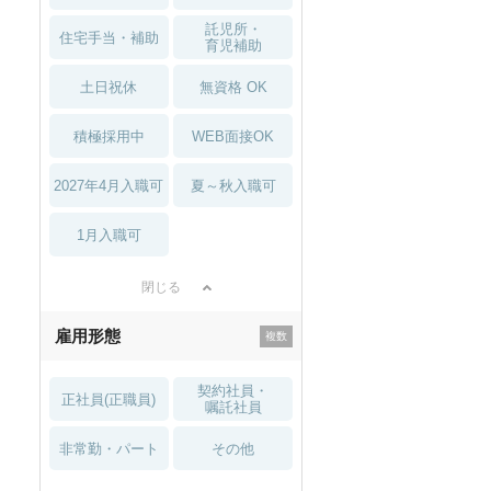
託児所・
住宅手当・補助
育児補助
土日祝休
無資格 OK
積極採用中
WEB面接OK
2027年4月入職可
夏～秋入職可
1月入職可
閉じる
雇用形態
契約社員・
正社員(正職員)
嘱託社員
非常勤・パート
その他