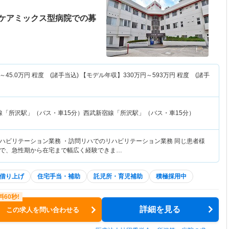
ケアミックス型病院での募
～
45.0
万円
程度 (諸手当込) 【モデル年収】
330
万円～
593
万円
程度 (諸手
線「所沢駅」（バス・車15分）西武新宿線「所沢駅」（バス・車15分）
ハビリテーション業務 ・訪問リハでのリハビリテーション業務 同じ患者様
で、急性期から在宅まで幅広く経験できま…
借り上げ
住宅手当・補助
託児所・育児補助
積極採用中
詳細を見る
この求人を問い合わせる