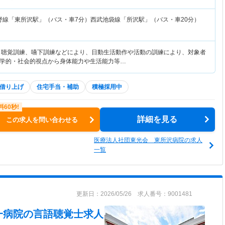
野線「東所沢駅」（バス・車7分）西武池袋線「所沢駅」（バス・車20分）
、聴覚訓練、嚥下訓練などにより、日動生活動作や活動の訓練により、対象者
学的・社会的視点から身体能力や生活能力等…
借り上げ
住宅手当・補助
積極採用中
詳細を見る
この求人を問い合わせる
医療法人社団東光会 東所沢病院の求人
一覧
更新日：2026/05/26 求人番号：9001481
一病院
の言語聴覚士求人