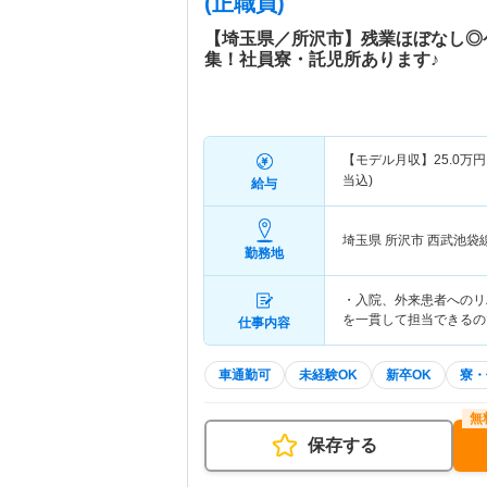
(正職員)
【埼玉県／所沢市】残業ほぼなし◎
集！社員寮・託児所あります♪
【モデル月収】
25.0
万円
当込)
給与
埼玉県 所沢市
西武池袋
勤務地
・入院、外来患者へのリ
を一貫して担当できるの
仕事内容
車通勤可
未経験OK
新卒OK
寮・
保存する