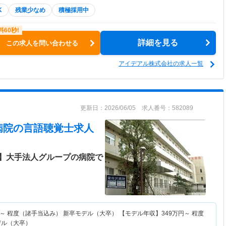
K
残業少なめ
積極採用中
詳細を見る
この求人を問い合わせる
アイデアル株式会社の求人一覧
更新日：2026/06/05 求人番号：582089
病院
の言語聴覚士求人
】大手法人グループの病院で
～
程度（諸手当込み） 新卒モデル（大卒） 【モデル年収】
349
万円～
程度
デル（大卒）