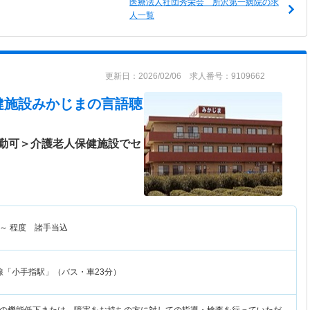
医療法人社団秀栄会 所沢第一病院の求
人一覧
更新日：2026/02/06 求人番号：9109662
健施設みかじま
の言語聴
勤可＞介護老人保健施設でセ
～
程度 諸手当込
線「小手指駅」（バス・車23分）