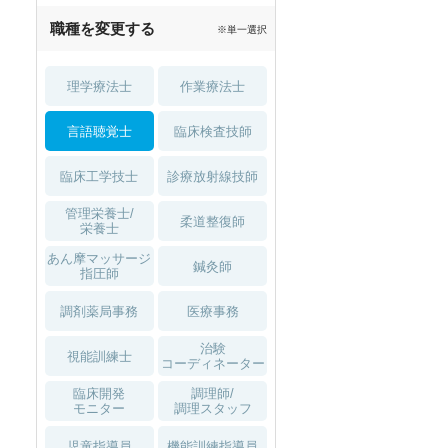
職種を変更する
※単一選択
理学療法士
作業療法士
言語聴覚士
臨床検査技師
臨床工学技士
診療放射線技師
管理栄養士/
柔道整復師
栄養士
あん摩マッサージ
鍼灸師
指圧師
調剤薬局事務
医療事務
治験
視能訓練士
コーディネーター
臨床開発
調理師/
モニター
調理スタッフ
児童指導員
機能訓練指導員