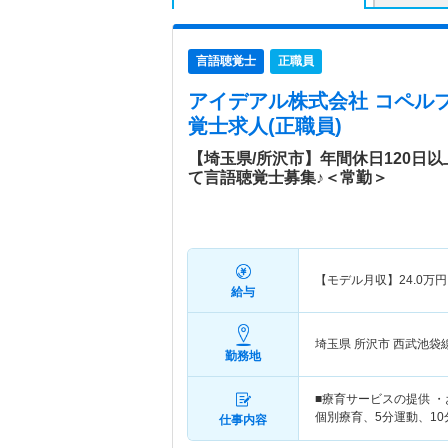
言語聴覚士
正職員
アイデアル株式会社 コペル
覚士求人(正職員)
【埼玉県/所沢市】年間休日120日
て言語聴覚士募集♪＜常勤＞
【モデル月収】
24.0
万円
給与
埼玉県 所沢市
西武池袋
勤務地
■療育サービスの提供 
個別療育、5分運動、10
仕事内容