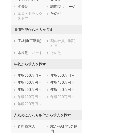
鹿児島県
沖縄県
接骨院
訪問マッサージ
薬局・ドラッグ
その他
ストア
雇用形態から求人を探す
正社員(正職員)
契約社員・嘱託
社員
非常勤・パート
その他
年収から求人を探す
年収300万円～
年収350万円～
年収400万円～
年収450万円～
年収500万円～
年収550万円～
年収600万円～
年収650万円～
年収700万円～
セラピスト
セラピスト
ートダ
世の中の需要の高まりととも
ワークライフバランス重視派
人気のこだわり条件から求人を探す
スト向け
に増加傾向の「介護施設」求
の方へ！なぜ120日が基準？
管理職求人
駅から徒歩5分以
人をご紹介！
数え方も解説
内