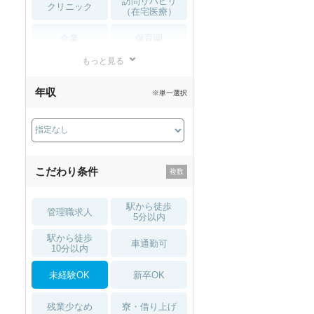
訪問リハビリ
クリニック
（在宅医療）
企業
保育園
もっと見る
小児リハビリ
整骨院
年収
※単一選択
接骨院
訪問マッサージ
薬局・
その他
ドラッグストア
こだわり条件
駅から徒歩
管理職求人
5分以内
駅から徒歩
車通勤可
10分以内
未経験OK
新卒OK
残業少なめ
寮・借り上げ