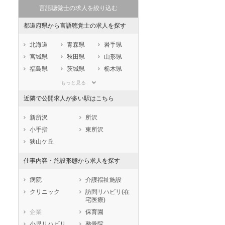
言語聴覚士の求人を絞り込む
都道府県から言語聴覚士の求人を探す
北海道
青森県
岩手県
宮城県
秋田県
山形県
福島県
茨城県
栃木県
群馬県
埼玉県
千葉県
もっと見る
東京都
神奈川県
新潟県
近隣で公開求人が多い駅はこちら
山梨県
長野県
富山県
石川県
福井県
岐阜県
新所沢
所沢
静岡県
愛知県
三重県
小手指
東所沢
滋賀県
京都府
大阪府
狭山ケ丘
兵庫県
奈良県
和歌山県
仕事内容・施設形態から求人を探す
鳥取県
島根県
岡山県
広島県
山口県
徳島県
病院
介護福祉施設
香川県
愛媛県
高知県
クリニック
訪問リハビリ(在
宅医療)
福岡県
佐賀県
長崎県
企業
保育園
熊本県
大分県
宮崎県
小児リハビリ
整骨院