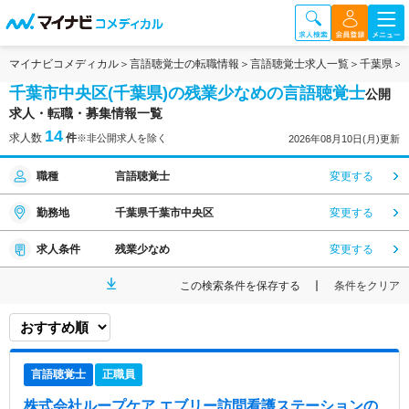
マイナビコメディカル
言語聴覚士の転職情報
言語聴覚士求人一覧
千葉県
千葉市中央区(千葉県)の残業少なめの言語聴覚士
公開
求人・転職・募集情報一覧
14
求人数
件
※非公開求人を除く
2026年08月10日(月)更新
職種
言語聴覚士
変更する
勤務地
千葉県千葉市中央区
変更する
求人条件
残業少なめ
変更する
この検索条件を保存する
条件をクリア
言語聴覚士
正職員
株式会社ループケア エブリー訪問看護ステーション
の