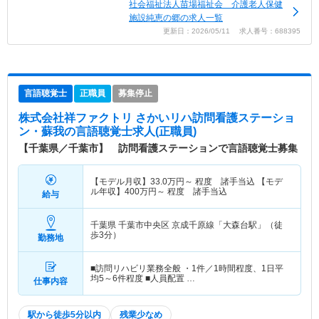
社会福祉法人苗場福祉会 介護老人保健
施設純恵の郷の求人一覧
更新日：2026/05/11 求人番号：688395
言語聴覚士
正職員
募集停止
株式会社祥ファクトリ さかいリハ訪問看護ステーショ
ン・蘇我
の言語聴覚士求人(正職員)
【千葉県／千葉市】 訪問看護ステーションで言語聴覚士募集
【モデル月収】
33.0
万円～
程度 諸手当込 【モデ
ル年収】
400
万円～
程度 諸手当込
給与
千葉県 千葉市中央区
京成千原線「大森台駅」（徒
歩3分）
勤務地
■訪問リハビリ業務全般 ・1件／1時間程度、1日平
均5～6件程度 ■人員配置 …
仕事内容
駅から徒歩5分以内
残業少なめ