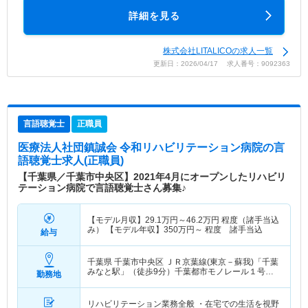
詳細を見る
株式会社LITALICOの求人一覧
更新日：2026/04/17 求人番号：9092363
言語聴覚士
正職員
医療法人社団鎮誠会 令和リハビリテーション病院
の言
語聴覚士求人(正職員)
【千葉県／千葉市中央区】2021年4月にオープンしたリハビリ
テーション病院で言語聴覚士さん募集♪
【モデル月収】
29.1
万円～
46.2
万円
程度（諸手当込
み） 【モデル年収】
350
万円～
程度 諸手当込
給与
千葉県 千葉市中央区
ＪＲ京葉線(東京－蘇我)「千葉
みなと駅」（徒歩9分）千葉都市モノレール１号線
勤務地
「市役所前(千葉)駅」（徒歩3分） 他
リハビリテーション業務全般 ・在宅での生活を視野