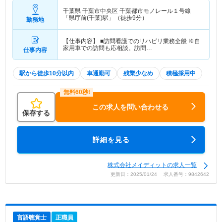
千葉県 千葉市中央区
千葉都市モノレール１号線
「県庁前(千葉)駅」（徒歩9分）
勤務地
【仕事内容】 ■訪問看護でのリハビリ業務全般 ※自
家用車での訪問も応相談。訪問…
仕事内容
駅から徒歩10分以内
車通勤可
残業少なめ
積極採用中
この求人を問い合わせる
保存する
詳細を見る
株式会社メイディットの求人一覧
更新日：2025/01/24 求人番号：9842642
言語聴覚士
正職員