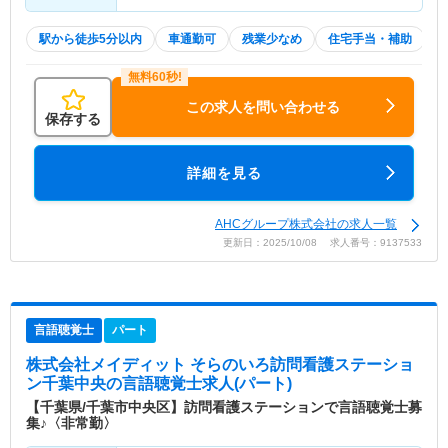
駅から徒歩5分以内
車通勤可
残業少なめ
住宅手当・補助
この求人を問い合わせる
保存する
詳細を見る
AHCグループ株式会社の求人一覧
更新日：2025/10/08 求人番号：9137533
言語聴覚士
パート
株式会社メイディット そらのいろ訪問看護ステーショ
ン千葉中央
の言語聴覚士求人(パート)
【千葉県/千葉市中央区】訪問看護ステーションで言語聴覚士募
集♪〈非常勤〉