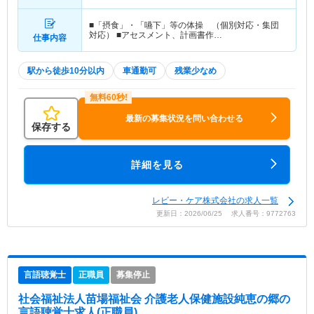
■「摂食」・「嚥下」等の体操 （個別対応・集団
対応） ■アセスメント、計画書作…
仕事内容
駅から徒歩10分以内
車通勤可
残業少なめ
最新の募集状況を問い合わせる
保存する
詳細を見る
レビー・ケア株式会社の求人一覧
更新日：2026/06/25 求人番号：9772763
言語聴覚士
正職員
募集停止
社会福祉法人苗場福祉会 介護老人保健施設純恵の郷
の
言語聴覚士求人(正職員)