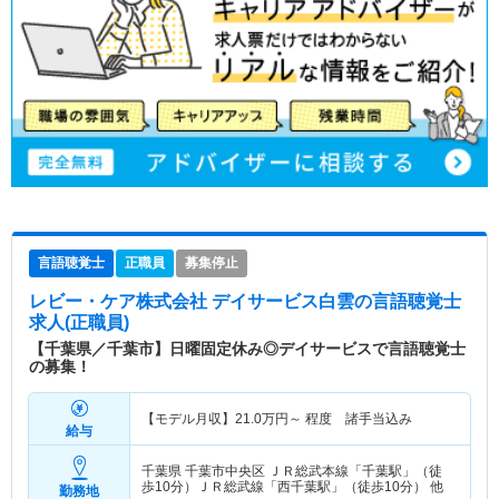
言語聴覚士
正職員
募集停止
レビー・ケア株式会社 デイサービス白雲
の言語聴覚士
求人(正職員)
【千葉県／千葉市】日曜固定休み◎デイサービスで言語聴覚士
の募集！
【モデル月収】
21.0
万円～
程度 諸手当込み
給与
千葉県 千葉市中央区
ＪＲ総武本線「千葉駅」（徒
歩10分）ＪＲ総武線「西千葉駅」（徒歩10分） 他
勤務地