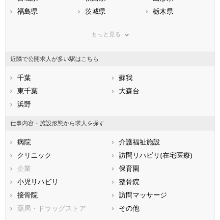
福島県
茨城県
栃木県
群馬県
埼玉県
千葉県
もっと見る
東京都
神奈川県
新潟県
山梨県
長野県
富山県
近隣で公開求人が多い駅はこちら
石川県
福井県
岐阜県
静岡県
千葉
愛知県
蘇我
三重県
滋賀県
東千葉
京都府
大森台
大阪府
兵庫県
浜野
奈良県
和歌山県
鳥取県
島根県
岡山県
仕事内容・施設形態から求人を探す
広島県
山口県
徳島県
病院
介護福祉施設
香川県
愛媛県
高知県
クリニック
訪問リハビリ(在宅医療)
福岡県
佐賀県
長崎県
企業
保育園
熊本県
大分県
宮崎県
小児リハビリ
整骨院
鹿児島県
沖縄県
接骨院
訪問マッサージ
薬局・ドラッグストア
その他