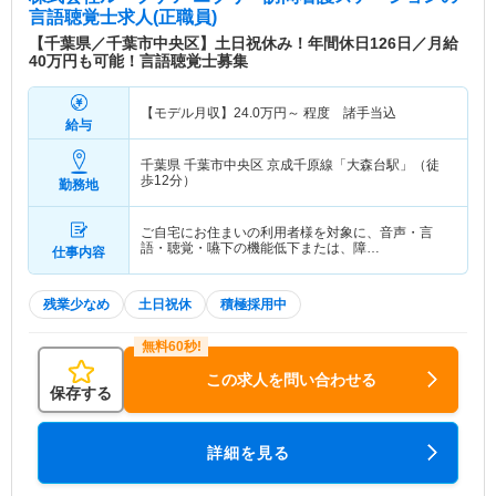
言語聴覚士求人(正職員)
【千葉県／千葉市中央区】土日祝休み！年間休日126日／月給
40万円も可能！言語聴覚士募集
【モデル月収】
24.0
万円～
程度 諸手当込
給与
千葉県 千葉市中央区
京成千原線「大森台駅」（徒
歩12分）
勤務地
ご自宅にお住まいの利用者様を対象に、音声・言
語・聴覚・嚥下の機能低下または、障…
仕事内容
残業少なめ
土日祝休
積極採用中
この求人を問い合わせる
保存する
詳細を見る