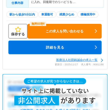
に入れ、回復期でのリハビリを…
仕事内容
駅から徒歩5分以内
車通勤可
残業少なめ
積極採用中
この求人を問い合わせる
保存する
詳細を見る
医療法人社団鎮誠会の求人一覧
更新日：2025/11/17 求人番号：9061198