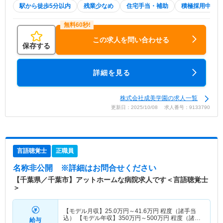
駅から徒歩5分以内
残業少なめ
住宅手当・補助
積極採用中
この求人を問い合わせる
保存する
詳細を見る
株式会社成美学園の求人一覧
更新日：2025/10/08 求人番号：9133790
言語聴覚士
正職員
名称非公開
※詳細はお問合せください
【千葉県／千葉市】アットホームな病院求人です＜言語聴覚士
＞
【モデル月収】
25.0
万円～
41.6
万円
程度（諸手当
込） 【モデル年収】
350
万円～
500
万円
程度（諸手
給与