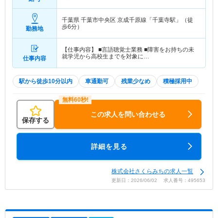
程度（諸手当込） 常勤モデル
千葉県 千葉市中央区
京成千原線「千葉寺駅」（徒
歩6分）
勤務地
【仕事内容】 ■言語聴覚士業務 ■障害をお持ちの未
就学児から高校生までを対象に…
仕事内容
駅から徒歩10分以内
車通勤可
残業少なめ
積極採用中
この求人を問い合わせる
保存する
詳細を見る
株式会社さくらみちの求人一覧
更新日：2026/06/02 求人番号：495653