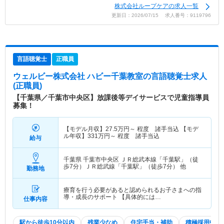
株式会社ループケアの求人一覧
更新日：2026/07/15 求人番号：9119796
言語聴覚士
正職員
ウェルビー株式会社 ハビー千葉教室
の言語聴覚士求人
(正職員)
【千葉県／千葉市中央区】放課後等デイサービスで児童指導員
募集！
【モデル月収】
27.5
万円～
程度 諸手当込 【モデ
ル年収】
331
万円～
程度 諸手当込
給与
千葉県 千葉市中央区
ＪＲ総武本線「千葉駅」（徒
歩7分）ＪＲ総武線「千葉駅」（徒歩7分） 他
勤務地
療育を行う必要があると認められるお子さまへの指
導・成長のサポート 【具体的には…
仕事内容
駅から徒歩10分以内
残業少なめ
住宅手当・補助
積極採用中