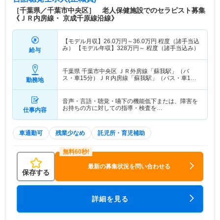
［千葉県／千葉市中央区］ 老人保健施設でのセラピスト募集
《ＪＲ内房線・ 京成千原線沿線》
【モデル月収】
26.0
万円～
36.0
万円
程度（諸手当込
み） 【モデル年収】
328
万円～
程度（諸手当込み）
給与
千葉県 千葉市中央区
ＪＲ外房線「蘇我駅」（バ
ス・車15分）ＪＲ内房線「蘇我駅」（バス・車15
勤務地
分） 他
音声・言語・聴覚・嚥下の機能低下または、障害を
お持ちの方に対しての指導・検査を…
仕事内容
車通勤可
残業少なめ
託児所・育児補助
最新の募集状況を問い合わせる
保存する
詳細を見る