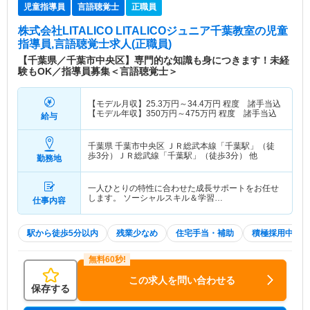
児童指導員
言語聴覚士
正職員
株式会社LITALICO LITALICOジュニア千葉教室
の児童
指導員,言語聴覚士求人(正職員)
【千葉県／千葉市中央区】専門的な知識も身につきます！未経
験もOK／指導員募集＜言語聴覚士＞
【モデル月収】
25.3
万円～
34.4
万円
程度 諸手当込
【モデル年収】
350
万円～
475
万円
程度 諸手当込
給与
千葉県 千葉市中央区
ＪＲ総武本線「千葉駅」（徒
歩3分）ＪＲ総武線「千葉駅」（徒歩3分） 他
勤務地
一人ひとりの特性に合わせた成長サポートをお任せ
します。 ソーシャルスキル＆学習…
仕事内容
駅から徒歩5分以内
残業少なめ
住宅手当・補助
積極採用中
この求人を問い合わせる
保存する