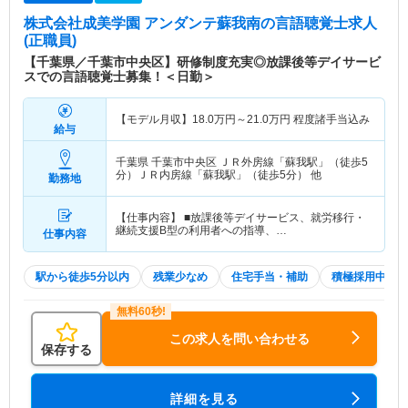
株式会社成美学園 アンダンテ蘇我南
の言語聴覚士求人
(正職員)
【千葉県／千葉市中央区】研修制度充実◎放課後等デイサービ
スでの言語聴覚士募集！＜日勤＞
【モデル月収】
18.0
万円～
21.0
万円
程度諸手当込み
給与
千葉県 千葉市中央区
ＪＲ外房線「蘇我駅」（徒歩5
分）ＪＲ内房線「蘇我駅」（徒歩5分） 他
勤務地
【仕事内容】 ■放課後等デイサービス、就労移行・
継続支援B型の利用者への指導、…
仕事内容
駅から徒歩5分以内
残業少なめ
住宅手当・補助
積極採用中
この求人を問い合わせる
保存する
詳細を見る