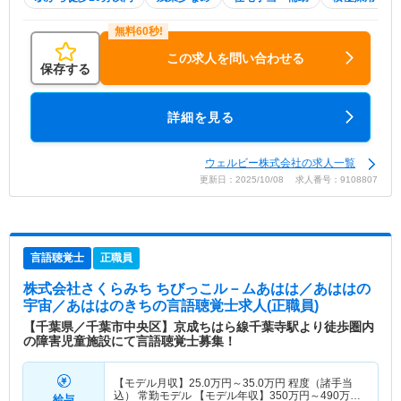
この求人を問い合わせる
保存する
詳細を見る
ウェルビー株式会社の求人一覧
更新日：2025/10/08 求人番号：9108807
言語聴覚士
正職員
株式会社さくらみち ちびっこル－ムあはは／あははの
宇宙／あははのきち
の言語聴覚士求人(正職員)
【千葉県／千葉市中央区】京成ちはら線千葉寺駅より徒歩圏内
の障害児童施設にて言語聴覚士募集！
【モデル月収】
25.0
万円～
35.0
万円
程度（諸手当
込） 常勤モデル 【モデル年収】
350
万円～
490
万円
給与