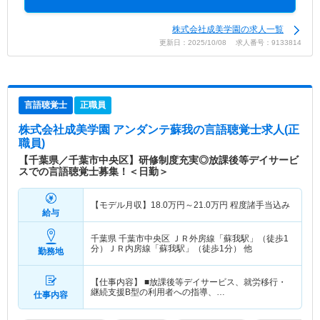
株式会社成美学園の求人一覧
更新日：2025/10/08 求人番号：9133814
言語聴覚士
正職員
株式会社成美学園 アンダンテ蘇我
の言語聴覚士求人(正
職員)
【千葉県／千葉市中央区】研修制度充実◎放課後等デイサービ
スでの言語聴覚士募集！＜日勤＞
【モデル月収】
18.0
万円～
21.0
万円
程度諸手当込み
給与
千葉県 千葉市中央区
ＪＲ外房線「蘇我駅」（徒歩1
分）ＪＲ内房線「蘇我駅」（徒歩1分） 他
勤務地
【仕事内容】 ■放課後等デイサービス、就労移行・
継続支援B型の利用者への指導、…
仕事内容