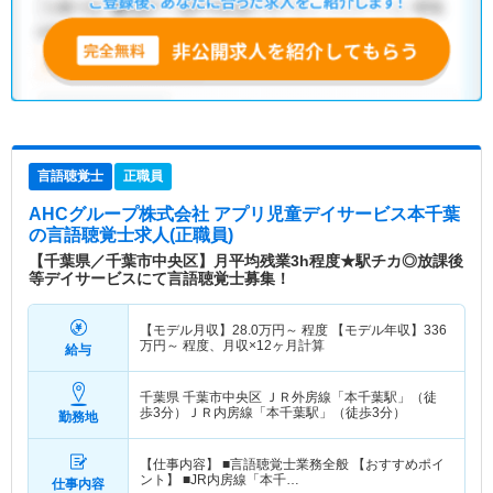
言語聴覚士
正職員
AHCグループ株式会社 アプリ児童デイサービス本千葉
の言語聴覚士求人(正職員)
【千葉県／千葉市中央区】月平均残業3h程度★駅チカ◎放課後
等デイサービスにて言語聴覚士募集！
【モデル月収】
28.0
万円～
程度 【モデル年収】
336
万円～
程度、月収×12ヶ月計算
給与
千葉県 千葉市中央区
ＪＲ外房線「本千葉駅」（徒
歩3分）ＪＲ内房線「本千葉駅」（徒歩3分）
勤務地
【仕事内容】 ■言語聴覚士業務全般 【おすすめポイ
ント】 ■JR内房線「本千…
仕事内容