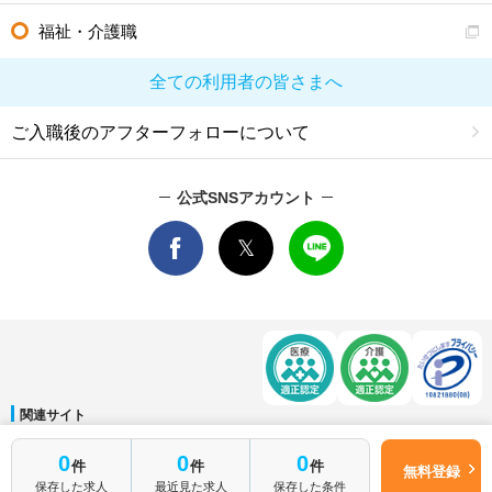
福祉・介護職
全ての利用者の皆さまへ
ご入職後のアフターフォローについて
公式SNSアカウント
関連サイト
マイナビDOCTOR
│
マイナビ看護師
│
マイナビ薬剤師
│
マイナビ保育士
0
0
0
件
件
件
運営会社
無料登録
保存した求人
最近見た求人
保存した条件
会社概要
│
ご利用規約
│
個人情報保護方針
│
サイトマップ
│
お問い合わせ