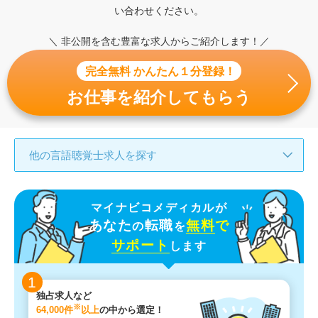
い合わせください。
＼ 非公開を含む豊富な求人からご紹介します！／
完全無料 かんたん１分登録！
お仕事を紹介してもらう
他の言語聴覚士求人を探す
マイナビコメディカルが
あなた
転職
無料
で
の
を
サポート
します
1
独占求人など
※
64,000件
以上
の中から選定！