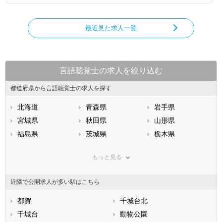
最近見た求人一覧
言語聴覚士の求人を絞り込む
都道府県から言語聴覚士の求人を探す
北海道
青森県
岩手県
宮城県
秋田県
山形県
福島県
茨城県
栃木県
群馬県
埼玉県
千葉県
もっと見る
東京都
神奈川県
新潟県
山梨県
長野県
富山県
近隣で公開求人が多い駅はこちら
石川県
福井県
岐阜県
静岡県
都賀
愛知県
千城台北
三重県
滋賀県
千城台
京都府
動物公園
大阪府