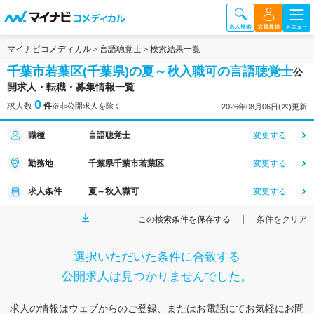
マイナビコメディカル
言語聴覚士
検索結果一覧
千葉市若葉区(千葉県)の夏～秋入職可の言語聴覚士
公
開求人・転職・募集情報一覧
0
求人数
件
※非公開求人を除く
2026年08月06日(木)更新
職種
言語聴覚士
変更する
勤務地
千葉県千葉市若葉区
変更する
求人条件
夏～秋入職可
変更する
この検索条件を保存する
条件をクリア
選択いただいた条件に合致する
公開求人は見つかりませんでした。
求人の情報はウェブからのご登録、またはお電話にてお気軽にお問