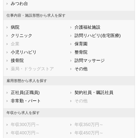
兵庫県
みつわ台
奈良県
和歌山県
鳥取県
島根県
岡山県
仕事内容・施設形態から求人を探す
広島県
山口県
徳島県
病院
介護福祉施設
香川県
愛媛県
高知県
クリニック
訪問リハビリ(在宅医療)
福岡県
佐賀県
長崎県
企業
保育園
熊本県
大分県
宮崎県
小児リハビリ
整骨院
鹿児島県
沖縄県
接骨院
訪問マッサージ
薬局・ドラッグストア
その他
雇用形態から求人を探す
正社員(正職員)
契約社員・嘱託社員
非常勤・パート
その他
年収から求人を探す
年収300万円～
年収350万円～
年収400万円～
年収450万円～