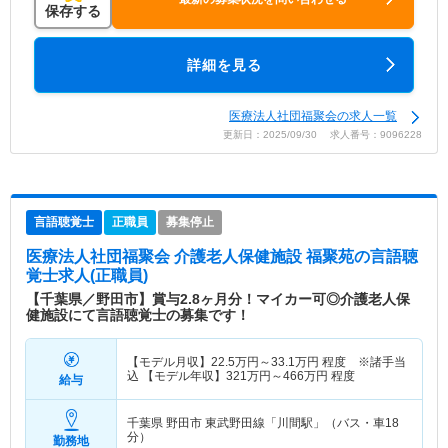
保存する
詳細を見る
医療法人社団福聚会の求人一覧
更新日：2025/09/30 求人番号：9096228
言語聴覚士
正職員
募集停止
医療法人社団福聚会 介護老人保健施設 福聚苑
の言語聴
覚士求人(正職員)
【千葉県／野田市】賞与2.8ヶ月分！マイカー可◎介護老人保
健施設にて言語聴覚士の募集です！
【モデル月収】
22.5
万円～
33.1
万円
程度 ※諸手当
込 【モデル年収】
321
万円～
466
万円
程度
給与
千葉県 野田市
東武野田線「川間駅」（バス・車18
分）
勤務地