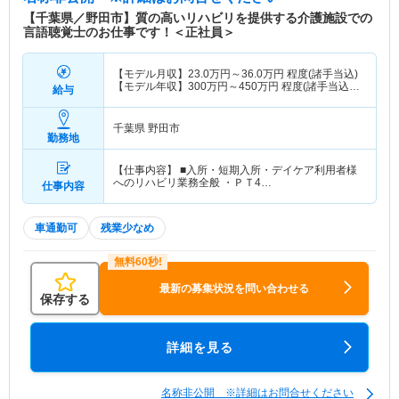
【千葉県／野田市】質の高いリハビリを提供する介護施設での
言語聴覚士のお仕事です！＜正社員＞
【モデル月収】
23.0
万円～
36.0
万円
程度(諸手当込)
【モデル年収】
300
万円～
450
万円
程度(諸手当込)
給与
＜常勤・経験者モデル＞
千葉県 野田市
勤務地
【仕事内容】 ■入所・短期入所・デイケア利用者様
へのリハビリ業務全般 ・ＰＴ4…
仕事内容
車通勤可
残業少なめ
最新の募集状況を問い合わせる
保存する
詳細を見る
名称非公開 ※詳細はお問合せください