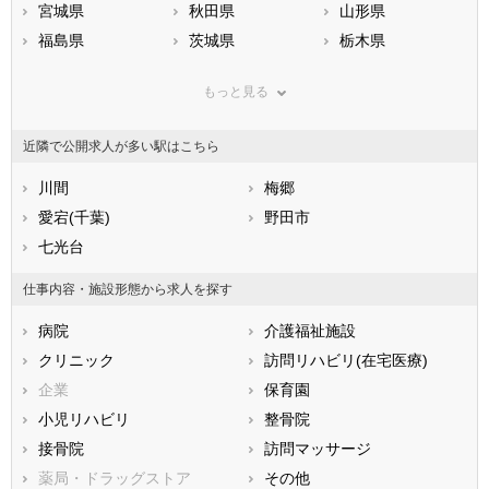
宮城県
秋田県
山形県
福島県
茨城県
栃木県
群馬県
埼玉県
千葉県
もっと見る
東京都
神奈川県
新潟県
山梨県
長野県
富山県
近隣で公開求人が多い駅はこちら
石川県
福井県
岐阜県
静岡県
川間
愛知県
梅郷
三重県
滋賀県
愛宕(千葉)
京都府
野田市
大阪府
兵庫県
七光台
奈良県
和歌山県
鳥取県
島根県
岡山県
仕事内容・施設形態から求人を探す
広島県
山口県
徳島県
病院
介護福祉施設
香川県
愛媛県
高知県
クリニック
訪問リハビリ(在宅医療)
福岡県
佐賀県
長崎県
企業
保育園
熊本県
大分県
宮崎県
小児リハビリ
整骨院
鹿児島県
沖縄県
接骨院
訪問マッサージ
薬局・ドラッグストア
その他