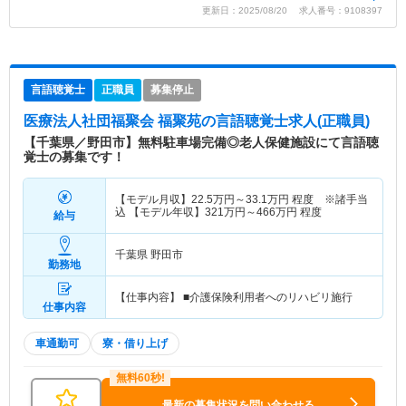
更新日：2025/08/20 求人番号：9108397
言語聴覚士
正職員
募集停止
医療法人社団福聚会 福聚苑
の言語聴覚士求人(正職員)
【千葉県／野田市】無料駐車場完備◎老人保健施設にて言語聴
覚士の募集です！
【モデル月収】
22.5
万円～
33.1
万円
程度 ※諸手当
込 【モデル年収】
321
万円～
466
万円
程度
給与
千葉県 野田市
勤務地
【仕事内容】 ■介護保険利用者へのリハビリ施行
仕事内容
車通勤可
寮・借り上げ
最新の募集状況を問い合わせる