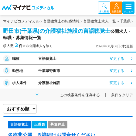
マイナビコメディカル
言語聴覚士の転職情報
言語聴覚士求人一覧
千葉県
野田市(千葉県)の介護福祉施設の言語聴覚士
公開求人・
転職・募集情報一覧
3
求人数
件
※非公開求人を除く
2026年08月06日(木)更新
職種
言語聴覚士
変更する
勤務地
千葉県野田市
変更する
求人条件
介護福祉施設
変更する
この検索条件を保存する
条件をクリア
言語聴覚士
正職員
募集停止
名称非公開
※詳細はお問合せください