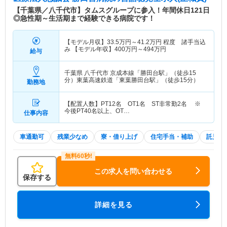
【千葉県／八千代市】タムスグループに参入！年間休日121日
◎急性期～生活期まで経験できる病院です！
【モデル月収】
33.5
万円～
41.2
万円
程度 諸手当込
み 【モデル年収】
400
万円～
494
万円
給与
千葉県 八千代市
京成本線「勝田台駅」（徒歩15
分）東葉高速鉄道「東葉勝田台駅」（徒歩15分）
勤務地
【配置人数】PT12名 OT1名 ST非常勤2名 ※
今後PT40名以上、OT…
仕事内容
車通勤可
残業少なめ
寮・借り上げ
住宅手当・補助
託児所
この求人を問い合わせる
保存する
詳細を見る