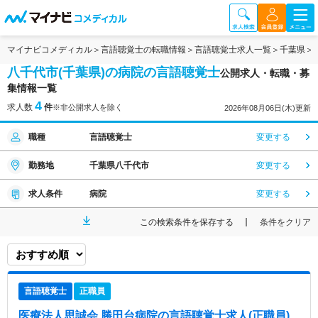
マイナビコメディカル
言語聴覚士の転職情報
言語聴覚士求人一覧
千葉県
八千代市(千葉県)の病院の言語聴覚士
公開求人・転職・募
集情報一覧
4
求人数
件
※非公開求人を除く
2026年08月06日(木)更新
職種
言語聴覚士
変更する
勤務地
千葉県八千代市
変更する
求人条件
病院
変更する
この検索条件を保存する
条件をクリア
言語聴覚士
正職員
医療法人思誠会 勝田台病院
の言語聴覚士求人(正職員)