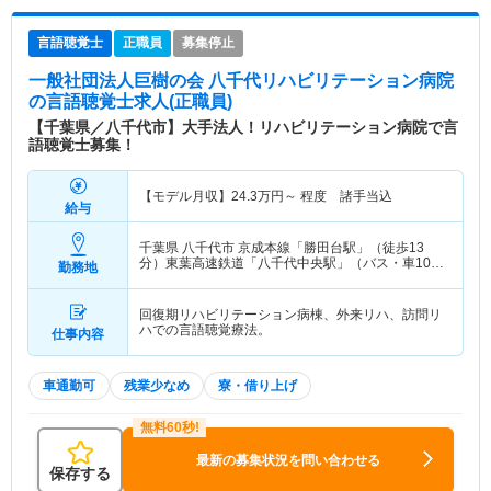
言語聴覚士
正職員
募集停止
一般社団法人巨樹の会 八千代リハビリテーション病院
の言語聴覚士求人(正職員)
【千葉県／八千代市】大手法人！リハビリテーション病院で言
語聴覚士募集！
【モデル月収】
24.3
万円～
程度 諸手当込
給与
千葉県 八千代市
京成本線「勝田台駅」（徒歩13
分）東葉高速鉄道「八千代中央駅」（バス・車10
勤務地
分）
回復期リハビリテーション病棟、外来リハ、訪問リ
ハでの言語聴覚療法。
仕事内容
車通勤可
残業少なめ
寮・借り上げ
最新の募集状況を問い合わせる
保存する