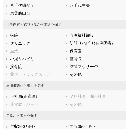
滋賀県
八千代緑が丘
京都府
八千代中央
大阪府
兵庫県
東葉勝田台
奈良県
和歌山県
鳥取県
島根県
岡山県
仕事内容・施設形態から求人を探す
広島県
山口県
徳島県
病院
介護福祉施設
香川県
愛媛県
高知県
クリニック
訪問リハビリ(在宅医療)
福岡県
佐賀県
長崎県
企業
保育園
熊本県
大分県
宮崎県
小児リハビリ
整骨院
鹿児島県
沖縄県
接骨院
訪問マッサージ
薬局・ドラッグストア
その他
雇用形態から求人を探す
正社員(正職員)
契約社員・嘱託社員
非常勤・パート
その他
年収から求人を探す
年収300万円～
年収350万円～