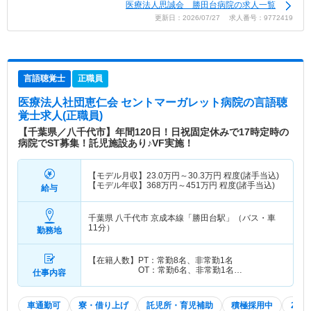
医療法人思誠会 勝田台病院の求人一覧
更新日：2026/07/27 求人番号：9772419
言語聴覚士
正職員
医療法人社団恵仁会 セントマーガレット病院
の言語聴
覚士求人(正職員)
【千葉県／八千代市】年間120日！日祝固定休みで17時定時の
病院でST募集！託児施設あり♪VF実施！
【モデル月収】
23.0
万円～
30.3
万円
程度(諸手当込)
【モデル年収】
368
万円～
451
万円
程度(諸手当込)
給与
千葉県 八千代市
京成本線「勝田台駅」（バス・車
11分）
勤務地
【在籍人数】PT：常勤8名、非常勤1名
OT：常勤6名、非常勤1名…
仕事内容
車通勤可
寮・借り上げ
託児所・育児補助
積極採用中
202