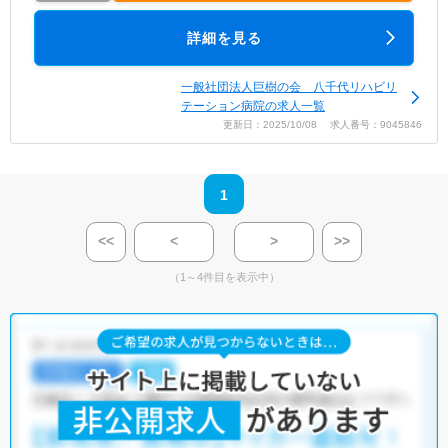
詳細を見る
一般社団法人巨樹の会 八千代リハビリ
テーション病院の求人一覧
更新日：2025/10/08 求人番号：9045846
1
<<
<
>
>>
（1～4件目を表示中）