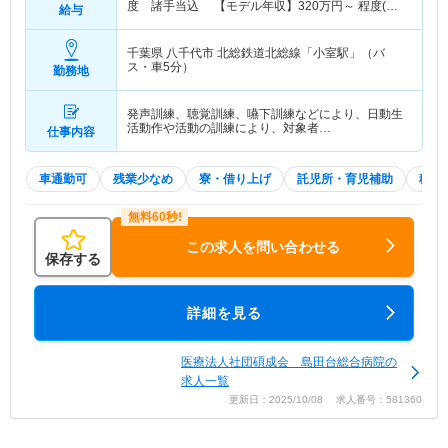
度 諸手当込 【モデル年収】
320
万円～
程度(諸
給与
手当込) 程度 諸手当込
千葉県 八千代市
北総鉄道北総線「小室駅」（バ
ス・車5分）
勤務地
発声訓練、聴覚訓練、嚥下訓練などにより、日動生
活動作や活動の訓練により、対象者…
仕事内容
車通勤可
残業少なめ
寮・借り上げ
託児所・育児補助
積極
この求人を問い合わせる
保存する
詳細を見る
医療法人社団碩成会 島田台総合病院の
求人一覧
更新日：2025/10/08 求人番号：581360