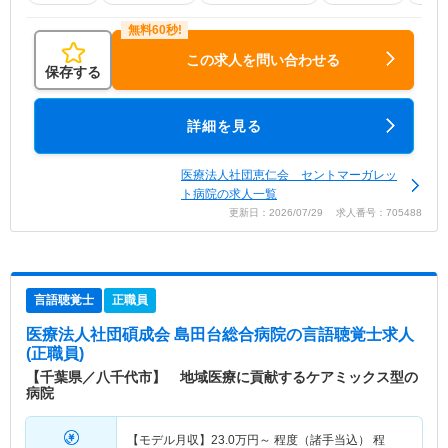
この求人を問い合わせる
保存する
詳細を見る
医療法人社団恵仁会 セントマーガレッ
ト病院の求人一覧
更新日：2026/07/29 求人番号：705488
言語聴覚士
正職員
医療法人社団碩成会 島田台総合病院
の言語聴覚士求人
(正職員)
【千葉県／八千代市】 地域医療に貢献するケアミックス型の
病院
【モデル月収】
23.0
万円～
程度（諸手当込） 程