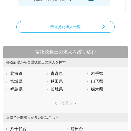
最近見た求人一覧
言語聴覚士の求人を絞り込む
都道府県から言語聴覚士の求人を探す
北海道
青森県
岩手県
宮城県
秋田県
山形県
福島県
茨城県
栃木県
群馬県
埼玉県
千葉県
もっと見る
東京都
神奈川県
新潟県
山梨県
長野県
富山県
近隣で公開求人が多い駅はこちら
石川県
福井県
岐阜県
静岡県
八千代台
愛知県
勝田台
三重県