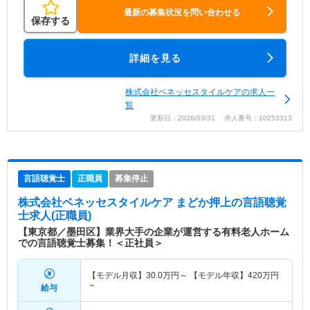
最新の募集状況を問い合わせる
保存する
詳細を見る
株式会社ベネッセスタイルケアの求人一
覧
更新日：2026/03/31 求人番号：10253313
言語聴覚士
正職員
募集停止
株式会社ベネッセスタイルケア まどか押上
の言語聴覚
士求人(正職員)
【東京都／墨田区】業界大手の企業が運営する有料老人ホーム
での言語聴覚士募集！＜正社員＞
【モデル月収】
30.0
万円～
【モデル年収】
420
万円
～
給与