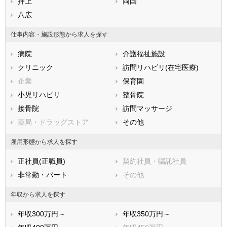
滋賀県
押上
京都府
両国
大阪府
兵庫県
八広
奈良県
和歌山県
鳥取県
島根県
岡山県
仕事内容・施設形態から求人を探す
広島県
山口県
徳島県
病院
介護福祉施設
香川県
愛媛県
高知県
クリニック
訪問リハビリ(在宅医療)
福岡県
佐賀県
長崎県
企業
保育園
熊本県
大分県
宮崎県
小児リハビリ
整骨院
鹿児島県
沖縄県
接骨院
訪問マッサージ
薬局・ドラッグストア
その他
雇用形態から求人を探す
正社員(正職員)
契約社員・嘱託社員
非常勤・パート
その他
年収から求人を探す
年収300万円～
年収350万円～