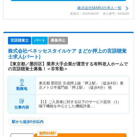
株式会社MARUの求人一覧
更新日：2025/08/05 求人番号：643636
言語聴覚士
パート
募集停止
株式会社ベネッセスタイルケア まどか押上
の言語聴覚
士求人(パート)
【東京都／墨田区】業界大手企業が運営する有料老人ホームで
の言語聴覚士募集！＜非常勤＞
東京都 墨田区
京成押上線「押上駅」（徒歩4分）東
京メトロ半蔵門線「押上駅」（徒歩4分） 他
勤務地
【1】ご入居者に対する以下のサービス提供 （1）
嚥下機能を中心とした機能評価 …
仕事内容
駅から徒歩5分以内