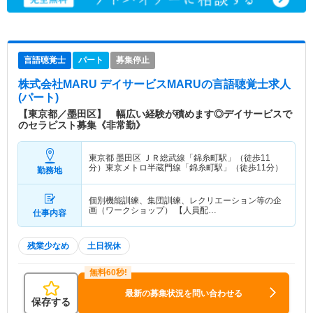
言語聴覚士
パート
募集停止
株式会社MARU デイサービスMARU
の言語聴覚士求人
(パート)
【東京都／墨田区】 幅広い経験が積めます◎デイサービスで
のセラピスト募集《非常勤》
東京都 墨田区
ＪＲ総武線「錦糸町駅」（徒歩11
分）東京メトロ半蔵門線「錦糸町駅」（徒歩11分）
勤務地
個別機能訓練、集団訓練、レクリエーション等の企
画（ワークショップ） 【人員配…
仕事内容
残業少なめ
土日祝休
最新の募集状況を問い合わせる
保存する