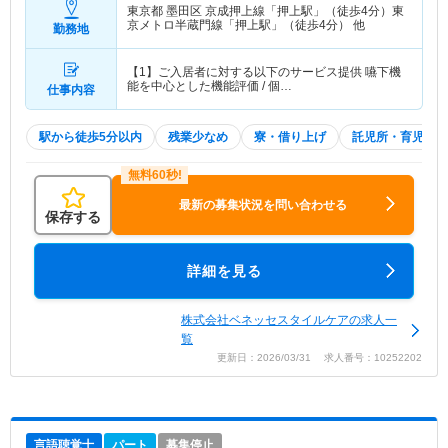
東京都 墨田区
京成押上線「押上駅」（徒歩4分）東
京メトロ半蔵門線「押上駅」（徒歩4分） 他
勤務地
【1】ご入居者に対する以下のサービス提供 嚥下機
能を中心とした機能評価 / 個…
仕事内容
駅から徒歩5分以内
残業少なめ
寮・借り上げ
託児所・育児補助
最新の募集状況を問い合わせる
保存する
詳細を見る
株式会社ベネッセスタイルケアの求人一
覧
更新日：2026/03/31 求人番号：10252202
言語聴覚士
パート
募集停止