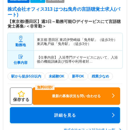
株式会社オフィス313 はつね曳舟
の言語聴覚士求人(パ
ート)
【東京都/墨田区】週3日～勤務可能◎デイサービスにて言語聴
覚士募集♪＜非常勤＞
東京都 墨田区
東武伊勢崎線「曳舟駅」（徒歩3分）
東武亀戸線「曳舟駅」（徒歩3分）
勤務地
【仕事内容】 入浴専門デイサービスにおいて、入浴
後の機能訓練及び指導や利用者対…
仕事内容
駅から徒歩5分以内
未経験OK
新卒OK
残業少なめ
最新の募集状況を問い合わせる
保存する
詳細を見る