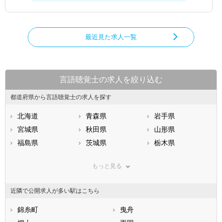
最近見た求人一覧
言語聴覚士の求人を絞り込む
都道府県から言語聴覚士の求人を探す
北海道
青森県
岩手県
宮城県
秋田県
山形県
福島県
茨城県
栃木県
群馬県
埼玉県
千葉県
もっと見る
東京都
神奈川県
新潟県
山梨県
長野県
富山県
近隣で公開求人が多い駅はこちら
石川県
福井県
岐阜県
静岡県
錦糸町
愛知県
曳舟
三重県