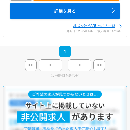
詳細を見る
株式会社MARUの求人一覧
更新日：2025/11/04 求人番号：643668
1
<<
<
>
>>
（1～6件目を表示中）