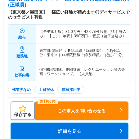
(正職員)
【東京都／墨田区】 幅広い経験が積めます◎デイサービスで
のセラピスト募集
【モデル月収】
31.0
万円～
42.0
万円
程度（諸手当込
み） 【モデル年収】
390
万円～
程度（諸手当込み）
給与
東京都 墨田区
ＪＲ総武線「錦糸町駅」（徒歩11
分）東京メトロ半蔵門線「錦糸町駅」（徒歩11分）
勤務地
個別機能訓練、集団訓練、レクリエーション等の企
画（ワークショップ） 【人員配…
仕事内容
残業少なめ
土日祝休
積極採用中
この求人を問い合わせる
保存する
詳細を見る