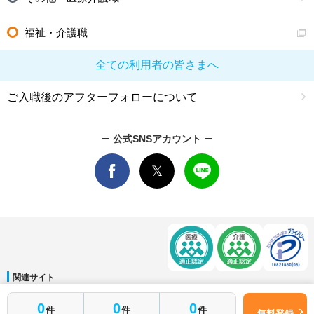
福祉・介護職
全ての利用者の皆さまへ
ご入職後のアフターフォローについて
公式SNSアカウント
関連サイト
マイナビDOCTOR
│
マイナビ看護師
│
マイナビ薬剤師
│
マイナビ保育士
0
0
0
件
件
件
運営会社
無料登録