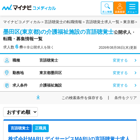
マイナビコメディカル
言語聴覚士の転職情報
言語聴覚士求人一覧
東京都
墨田区(東京都)の介護福祉施設の言語聴覚士
公開求人・
転職・募集情報一覧
6
求人数
件
※非公開求人を除く
2026年08月06日(木)更新
職種
言語聴覚士
変更する
勤務地
東京都墨田区
変更する
求人条件
介護福祉施設
変更する
この検索条件を保存する
条件をクリア
言語聴覚士
正職員
株式会社MARU デイサービスMARU
の言語聴覚士求人