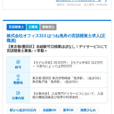
株式会社オフィス313の求人一覧
更新日：2025/11/04 求人番号：9786160
言語聴覚士
正職員
募集停止
株式会社オフィス313 はつね曳舟
の言語聴覚士求人(正
職員)
【東京都/墨田区】未経験可◎残業ほぼなし！デイサービスにて
言語聴覚士募集♪＜常勤＞
【モデル月収】
26.0
万円～
【モデル年収】
312
万円
～
※賞与によっては350万円
給与
東京都 墨田区
東武伊勢崎線「曳舟駅」（徒歩3分）
東武亀戸線「曳舟駅」（徒歩3分）
勤務地
【仕事内容】 入浴専門デイサービスにおいて、入浴
後の機能訓練及び指導や利用者対…
仕事内容
駅から徒歩5分以内
未経験OK
新卒OK
残業少なめ