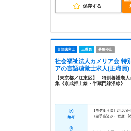
保存する
言語聴覚士
正職員
募集停止
社会福祉法人カメリア会 特
ア
の言語聴覚士求人(正職員)
【東京都／江東区】 特別養護老人
集《京成押上線・半蔵門線沿線》
【モデル月収】
24.0
万円
（諸手当込み） 程度 
給与