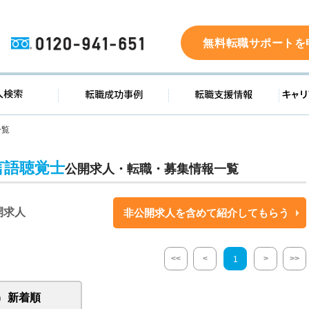
0120-941-651
無料転職サポートを
ド
求人検索
転職成功事例
転職支
一覧
言語聴覚士
公開求人・転職・募集情報一覧
開求人
非公開求人を含めて紹介してもらう
<<
<
>
>>
1
新着順