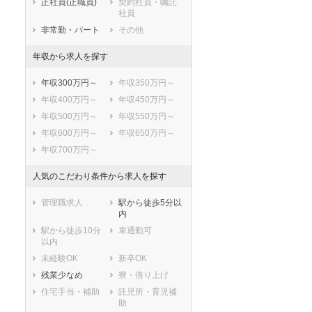
正社員(正職員)
契約社員・嘱託
社員
非常勤・パート
その他
年収から求人を探す
年収300万円～
年収350万円～
年収400万円～
年収450万円～
年収500万円～
年収550万円～
年収600万円～
年収650万円～
年収700万円～
人気のこだわり条件から求人を探す
管理職求人
駅から徒歩5分以
内
駅から徒歩10分
車通勤可
以内
未経験OK
新卒OK
残業少なめ
寮・借り上げ
住宅手当・補助
託児所・育児補
助