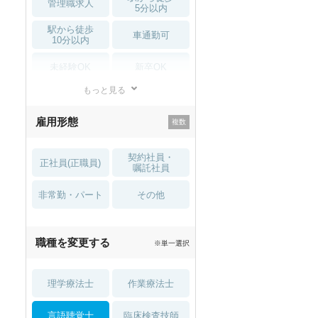
管理職求人
5分以内
駅から徒歩
車通勤可
10分以内
未経験OK
新卒OK
もっと見る
残業少なめ
寮・借り上げ
雇用形態
託児所・
住宅手当・補助
育児補助
契約社員・
正社員(正職員)
土日祝休
無資格 OK
嘱託社員
非常勤・パート
積極採用中
WEB面接OK
その他
2027年4月入職可
夏～秋入職可
職種を変更する
※単一選択
1月入職可
理学療法士
作業療法士
言語聴覚士
臨床検査技師