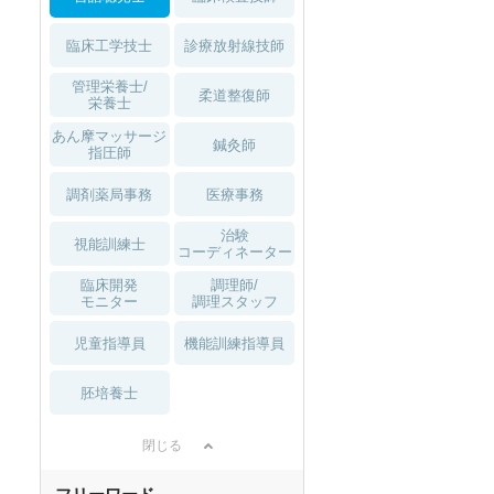
臨床工学技士
診療放射線技師
管理栄養士/
柔道整復師
栄養士
あん摩マッサージ
鍼灸師
指圧師
調剤薬局事務
医療事務
治験
視能訓練士
コーディネーター
臨床開発
調理師/
モニター
調理スタッフ
児童指導員
機能訓練指導員
胚培養士
閉じる