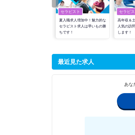
セラピスト
セラピスト
セラピス
転職で高収入を狙う！計画的
夏入職求人増加中！魅力的な
高年収＆
な活動でPTの好条件求人を
セラピスト求人は早いもの勝
人気の訪
見つけるには？
ちです！
します！
最近見た求人
あな