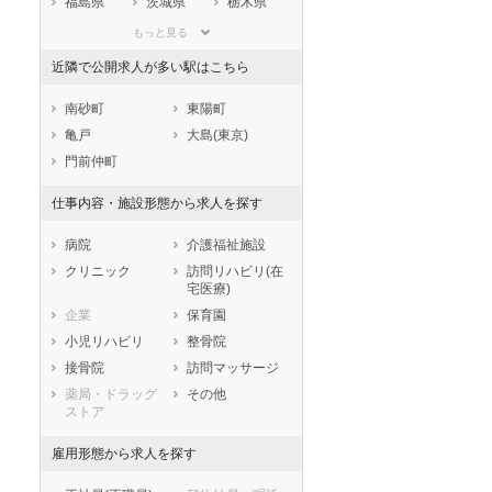
福島県
茨城県
栃木県
群馬県
埼玉県
千葉県
もっと見る
セラピスト
セラピスト
東京都
神奈川県
新潟県
近隣で公開求人が多い駅はこちら
ートダ
世の中の需要の高まりととも
ワークライフバランス重視派
山梨県
長野県
富山県
スト向け
に増加傾向の「介護施設」求
の方へ！なぜ120日が基準？
石川県
福井県
岐阜県
南砂町
東陽町
人をご紹介！
数え方も解説
静岡県
愛知県
三重県
亀戸
大島(東京)
滋賀県
京都府
大阪府
門前仲町
兵庫県
奈良県
和歌山県
仕事内容・施設形態から求人を探す
鳥取県
島根県
岡山県
広島県
山口県
徳島県
病院
介護福祉施設
香川県
愛媛県
高知県
クリニック
訪問リハビリ(在
宅医療)
福岡県
佐賀県
長崎県
企業
保育園
熊本県
大分県
宮崎県
小児リハビリ
整骨院
鹿児島県
沖縄県
接骨院
訪問マッサージ
薬局・ドラッグ
その他
ストア
雇用形態から求人を探す