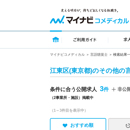
トップページ
ご利用ガイ
マイナビコメディカル
言語聴覚士
検索結果
江東区(東京都)のその他の
3
条件に合う公開求人
非公
（2事業所・施設）掲載中
（1～3件目を表示中）
おすすめ順