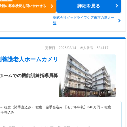
詳細を見る
最新の募集状況を問い合わせる
株式会社グッドライフケア東京の求人一
覧
更新日：2025/03/14 求人番号：584117
別養護老人ホームカメリ
ホームでの機能訓練指導員募
～
程度（諸手当込み） 程度 諸手当込み 【モデル年収】
340
万円～
程度
諸手当込み