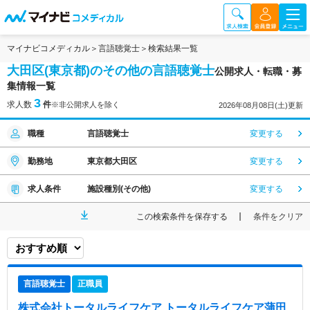
マイナビコメディカル
言語聴覚士
検索結果一覧
大田区(東京都)のその他の言語聴覚士
公開求人・転職・募
集情報一覧
3
求人数
件
※非公開求人を除く
2026年08月08日(土)更新
職種
言語聴覚士
変更する
勤務地
東京都大田区
変更する
求人条件
施設種別(その他)
変更する
この検索条件を保存する
条件をクリア
言語聴覚士
正職員
株式会社トータルライフケア トータルライフケア蒲田