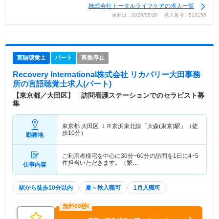
株式会社トータルライフケアの求人一覧
更新日：2026/05/26 求人番号：518156
言語聴覚士
パート
募集停止
Recovery International株式会社 リカバリー大田事務
所
の言語聴覚士求人(パート)
【東京都／大田区】 訪問看護ステーションでのセラピスト募
集
東京都 大田区
ＪＲ京浜東北線「大森(東京)駅」（徒
歩10分）
勤務地
ご利用者様宅を中心に30分~60分の訪問を1日に4~5
件担当いただきます。（繁…
仕事内容
駅から徒歩10分以内
夏～秋入職可
1月入職可