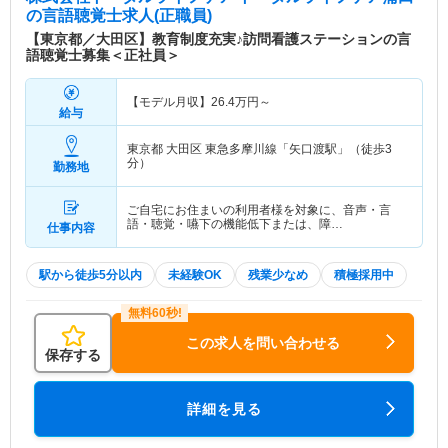
の言語聴覚士求人(正職員)
【東京都／大田区】教育制度充実♪訪問看護ステーションの言
語聴覚士募集＜正社員＞
【モデル月収】
26.4
万円～
給与
東京都 大田区
東急多摩川線「矢口渡駅」（徒歩3
分）
勤務地
ご自宅にお住まいの利用者様を対象に、音声・言
語・聴覚・嚥下の機能低下または、障…
仕事内容
駅から徒歩5分以内
未経験OK
残業少なめ
積極採用中
この求人を問い合わせる
保存する
詳細を見る