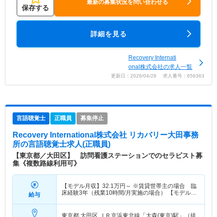
最新の募集状況を問い合わせる
保存する
詳細を見る
Recovery Internati
onal株式会社の求人一覧
更新日：2026/04/28 求人番号：656363
言語聴覚士
正職員
募集停止
Recovery International株式会社 リカバリー大田事務
所
の言語聴覚士求人(正職員)
【東京都／大田区】 訪問看護ステーションでのセラピスト募
集《複数路線利用可》
【モデル月収】
32.1
万円～
※賃貸世帯主の場合 臨
床経験3年（残業10時間/月実施の場合） 【モデル年
給与
収】
415
万円～
程度 ※賃貸世帯主の場合 臨床経
験3年（残業10時間/月実施の場合）
東京都 大田区
ＪＲ京浜東北線「大森(東京)駅」（徒