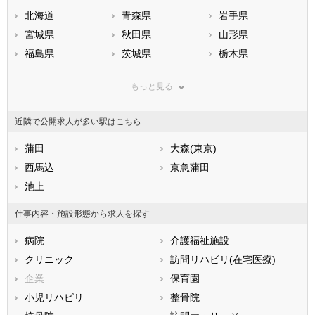
北海道
青森県
岩手県
宮城県
秋田県
山形県
福島県
茨城県
栃木県
群馬県
埼玉県
千葉県
もっと見る
東京都
神奈川県
新潟県
山梨県
長野県
富山県
近隣で公開求人が多い駅はこちら
石川県
福井県
岐阜県
静岡県
蒲田
愛知県
大森(東京)
三重県
滋賀県
西馬込
京都府
京急蒲田
大阪府
兵庫県
池上
奈良県
和歌山県
鳥取県
島根県
岡山県
仕事内容・施設形態から求人を探す
広島県
山口県
徳島県
病院
介護福祉施設
香川県
愛媛県
高知県
クリニック
訪問リハビリ(在宅医療)
福岡県
佐賀県
長崎県
企業
保育園
熊本県
大分県
宮崎県
小児リハビリ
整骨院
鹿児島県
沖縄県