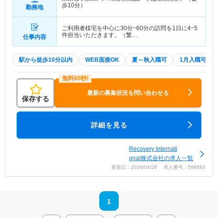
歩10分）
勤務地
ご利用者様宅を中心に30分~60分の訪問を1日に4~5
件担当いただきます。（繁…
仕事内容
駅から徒歩10分以内
WEB面接OK
夏～秋入職可
1月入職可
最新の募集状況を問い合わせる
保存する
詳細を見る
Recovery Internati
onal株式会社の求人一覧
更新日：2026/04/28 求人番号：598693
1