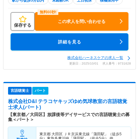
駅から徒歩5分以内
未経験OK
土日祝休
積極採用中
この求人を問い合わせる
保存する
詳細を見る
株式会社ハーネスケアの求人一覧
更新日：2025/10/01 求人番号：9731628
言語聴覚士
パート
株式会社D&I テラコヤキッズゆめ気球教室
の言語聴覚
士求人(パート)
【東京都／大田区】放課後等デイサービスでの言語聴覚士の募
集＜パート＞
東京都 大田区
ＪＲ京浜東北線「蒲田駅」（徒歩5
分）東急多摩川線「蒲田駅」（徒歩5分） 他