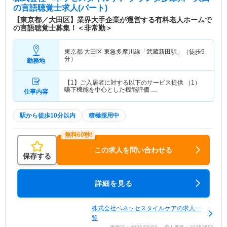
の言語聴覚士求人(パート)
【東京都／大田区】業界大手企業が運営する有料老人ホームで
の言語聴覚士募集！＜非常勤＞
東京都 大田区
東急多摩川線「武蔵新田駅」（徒歩9
分）
勤務地
【1】ご入居者に対する以下のサービス提供 （1）
嚥下機能を中心とした機能評価 …
仕事内容
駅から徒歩10分以内
積極採用中
この求人を問い合わせる
保存する
詳細を見る
株式会社ベネッセスタイルケアの求人一
覧