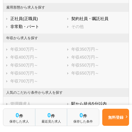
雇用形態から求人を探す
正社員(正職員)
契約社員・嘱託社員
非常勤・パート
その他
年収から求人を探す
年収300万円～
年収350万円～
年収400万円～
年収450万円～
年収500万円～
年収550万円～
年収600万円～
年収650万円～
年収700万円～
人気のこだわり条件から求人を探す
管理職求人
駅から徒歩5分以内
駅から徒歩10分以内
車通勤可
0
0
0
件
件
件
無料登録
未経験OK
新卒OK
保存した求人
最近見た求人
保存した条件
残業少なめ
寮・借り上げ