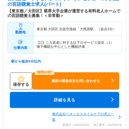
の言語聴覚士求人(パート)
【東京都／大田区】業界大手企業が運営する有料老人ホームで
の言語聴覚士募集！＜非常勤＞
東京都 大田区
京急空港線「大鳥居駅」（徒歩3分）
勤務地
【1】ご入居者に対する以下のサービス提供 （1）
嚥下機能を中心とした機能評価 …
仕事内容
駅から徒歩5分以内
最新の募集状況を問い合わせる
保存する
詳細を見る
株式会社ベネッセスタイルケアの求人一
覧
更新日：2026/03/31 求人番号：10253278