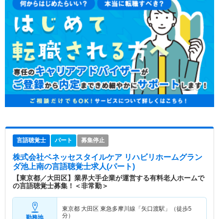
言語聴覚士
パート
募集停止
株式会社ベネッセスタイルケア リハビリホームグラン
ダ池上南
の言語聴覚士求人(パート)
【東京都／大田区】業界大手企業が運営する有料老人ホームで
の言語聴覚士募集！＜非常勤＞
東京都 大田区
東急多摩川線「矢口渡駅」（徒歩5
分）
勤務地