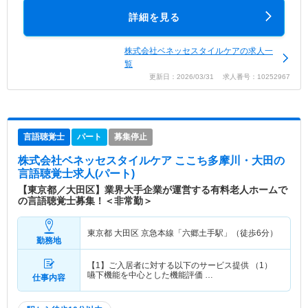
詳細を見る
株式会社ベネッセスタイルケアの求人一
覧
更新日：2026/03/31 求人番号：10252967
言語聴覚士
パート
募集停止
株式会社ベネッセスタイルケア ここち多摩川・大田
の
言語聴覚士求人(パート)
【東京都／大田区】業界大手企業が運営する有料老人ホームで
の言語聴覚士募集！＜非常勤＞
東京都 大田区
京急本線「六郷土手駅」（徒歩6分）
勤務地
【1】ご入居者に対する以下のサービス提供 （1）
嚥下機能を中心とした機能評価 …
仕事内容