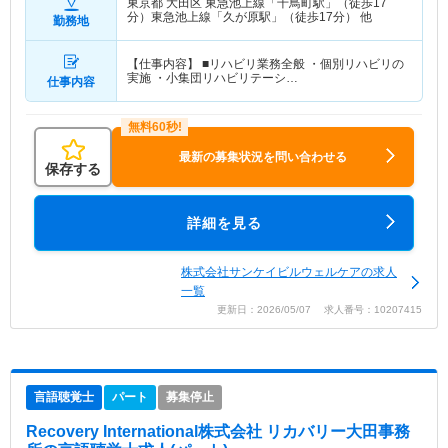
東京都 大田区
東急池上線「千鳥町駅」（徒歩17
分）東急池上線「久が原駅」（徒歩17分） 他
勤務地
【仕事内容】 ■リハビリ業務全般 ・個別リハビリの
実施 ・小集団リハビリテーシ…
仕事内容
最新の募集状況を問い合わせる
保存する
詳細を見る
株式会社サンケイビルウェルケアの求人
一覧
更新日：2026/05/07 求人番号：10207415
言語聴覚士
パート
募集停止
Recovery International株式会社 リカバリー大田事務