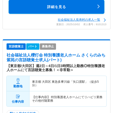
詳細を見る
社会福祉法人長寿村の求人一覧
更新日：2025/10/02 求人番号：9101313
言語聴覚士
パート
募集停止
社会福祉法人櫻灯会 特別養護老人ホーム さくらのみち
紫苑
の言語聴覚士求人(パート)
【東京都/大田区】週2日～4日/1日3時間以上勤務◎特別養護老
人ホームにて言語聴覚士募集！＜非常勤＞
東京都 大田区
東急多摩川線「矢口渡駅」（徒歩5
分）
勤務地
【仕事内容】 特別養護老人ホームにてリハビリ業務
その他付随業務
仕事内容