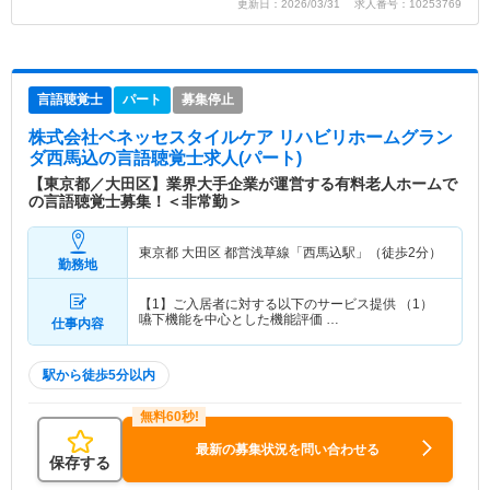
更新日：2026/03/31 求人番号：10253769
言語聴覚士
パート
募集停止
株式会社ベネッセスタイルケア リハビリホームグラン
ダ西馬込
の言語聴覚士求人(パート)
【東京都／大田区】業界大手企業が運営する有料老人ホームで
の言語聴覚士募集！＜非常勤＞
東京都 大田区
都営浅草線「西馬込駅」（徒歩2分）
勤務地
【1】ご入居者に対する以下のサービス提供 （1）
嚥下機能を中心とした機能評価 …
仕事内容
駅から徒歩5分以内
最新の募集状況を問い合わせる
保存する