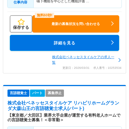
嚥下機能を中心とした機能評価 …
仕事内容
最新の募集状況を問い合わせる
保存する
詳細を見る
株式会社ベネッセスタイルケアの求人一
覧
更新日：2026/03/31 求人番号：10253534
言語聴覚士
パート
募集停止
株式会社ベネッセスタイルケア リハビリホームグラン
ダ大森山王
の言語聴覚士求人(パート)
【東京都／大田区】業界大手企業が運営する有料老人ホームで
の言語聴覚士募集！＜非常勤＞