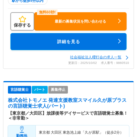
駅から徒歩5分以内
最新の募集状況を問い合わせる
保存する
詳細を見る
社会福祉法人櫻灯会の求人一覧
更新日：2025/10/02 求人番号：9860510
言語聴覚士
パート
募集停止
株式会社トモノエ 発達支援教室スマイル久が原プラス
の言語聴覚士求人(パート)
【東京都／大田区】放課後等デイサービスで言語聴覚士募集！
＜非常勤＞
東京都 大田区
東急池上線「久が原駅」（徒歩2分）
勤務地