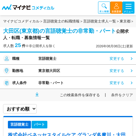
マイナビコメディカル
言語聴覚士の転職情報
言語聴覚士求人一覧
東京都
大田区(東京都)の言語聴覚士の非常勤・パート
公開求
人・転職・募集情報一覧
25
求人数
件
※非公開求人を除く
2026年08月08日(土)更新
職種
言語聴覚士
変更する
勤務地
東京都大田区
変更する
求人条件
非常勤・パート
変更する
この検索条件を保存する
条件をクリア
言語聴覚士
パート
株式会社ベネッセスタイルケア グランダ多摩川・大田