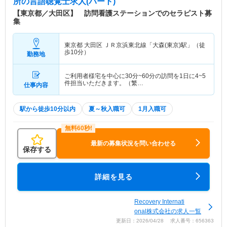
所
の言語聴覚士求人(パート)
【東京都／大田区】 訪問看護ステーションでのセラピスト募
集
東京都 大田区
ＪＲ京浜東北線「大森(東京)駅」（徒
歩10分）
勤務地
ご利用者様宅を中心に30分~60分の訪問を1日に4~5
件担当いただきます。（繁…
仕事内容
駅から徒歩10分以内
夏～秋入職可
1月入職可
最新の募集状況を問い合わせる
保存する
詳細を見る
Recovery Internati
onal株式会社の求人一覧
更新日：2026/04/28 求人番号：656363