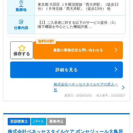
東京都 大田区
ＪＲ横須賀線「西大井駅」（徒歩13
分）ＪＲ埼京線「西大井駅」（徒歩13分） 他
勤務地
【1】ご入居者に対する以下のサービス提供 （1）
嚥下機能を中心とした機能評価 …
仕事内容
最新の募集状況を問い合わせる
保存する
詳細を見る
株式会社ベネッセスタイルケアの求人一
覧
更新日：2026/03/31 求人番号：10253527
言語聴覚士
パート
募集停止
株式会社ベネッセスタイルケア ボンセジュール大鳥居