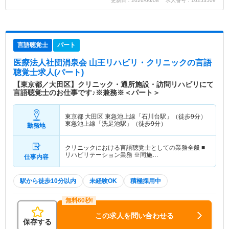
更新日：2026/06/08 求人番号：10253509
言語聴覚士
パート
医療法人社団涓泉会 山王リハビリ・クリニック
の言語
聴覚士求人(パート)
【東京都／大田区】クリニック・通所施設・訪問リハビリにて
言語聴覚士のお仕事です♪※兼務※＜パート＞
東京都 大田区
東急池上線「石川台駅」（徒歩9分）
東急池上線「洗足池駅」（徒歩9分）
勤務地
クリニックにおける言語聴覚士としての業務全般 ■
リハビリテーション業務 ※同施…
仕事内容
駅から徒歩10分以内
未経験OK
積極採用中
この求人を問い合わせる
保存する