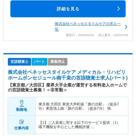
詳細を見る
株式会社ベネッセスタイルケアの求人一
覧
更新日：2026/03/31 求人番号：10253764
言語聴覚士
パート
募集停止
株式会社ベネッセスタイルケア メディカル・リハビリ
ホームボンセジュール南千束
の言語聴覚士求人(パート)
【東京都／大田区】業界大手企業が運営する有料老人ホームで
の言語聴覚士募集！＜非常勤＞
東京都 大田区
東急大井町線「旗の台駅」（徒歩7
分）東急池上線「旗の台駅」（徒歩7分） 他
勤務地
【1】ご入居者に対する以下のサービス提供 （1）
嚥下機能を中心とした機能評価 …
仕事内容