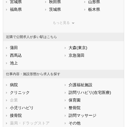
宮城県
秋田県
山形県
福島県
茨城県
栃木県
群馬県
埼玉県
千葉県
もっと見る
東京都
神奈川県
新潟県
山梨県
長野県
富山県
近隣で公開求人が多い駅はこちら
石川県
福井県
岐阜県
静岡県
蒲田
愛知県
大森(東京)
三重県
滋賀県
西馬込
京都府
京急蒲田
大阪府
兵庫県
池上
奈良県
和歌山県
鳥取県
島根県
岡山県
仕事内容・施設形態から求人を探す
広島県
山口県
徳島県
病院
介護福祉施設
香川県
愛媛県
高知県
クリニック
訪問リハビリ(在宅医療)
福岡県
佐賀県
長崎県
企業
保育園
熊本県
大分県
宮崎県
小児リハビリ
整骨院
鹿児島県
沖縄県
接骨院
訪問マッサージ
薬局・ドラッグストア
その他