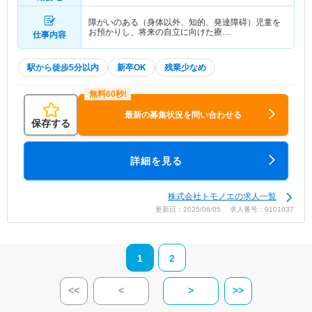
障がいのある（身体以外、知的、発達障碍）児童を
お預かりし、将来の自立に向けた療…
仕事内容
駅から徒歩5分以内
新卒OK
残業少なめ
最新の募集状況を問い合わせる
保存する
詳細を見る
株式会社トモノエの求人一覧
更新日：2025/06/05 求人番号：9101037
1
2
<<
<
>
>>