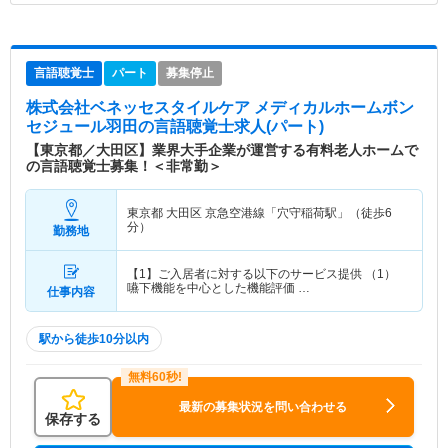
言語聴覚士
パート
募集停止
株式会社ベネッセスタイルケア メディカルホームボン
セジュール羽田
の言語聴覚士求人(パート)
【東京都／大田区】業界大手企業が運営する有料老人ホームで
の言語聴覚士募集！＜非常勤＞
東京都 大田区
京急空港線「穴守稲荷駅」（徒歩6
分）
勤務地
【1】ご入居者に対する以下のサービス提供 （1）
嚥下機能を中心とした機能評価 …
仕事内容
駅から徒歩10分以内
最新の募集状況を問い合わせる
保存する