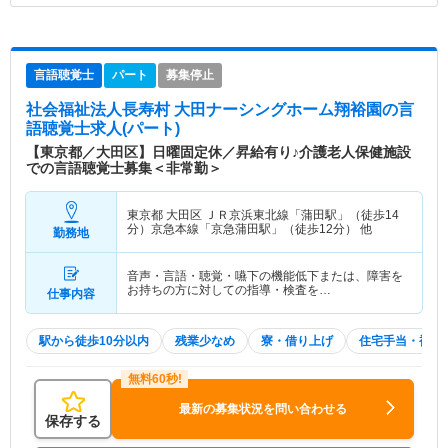
言語聴覚士
パート
募集停止
社会福祉法人長寿村 大田ナーシングホーム翔裕園
の言
語聴覚士求人(パート)
【東京都／大田区】日曜固定休／昇給有り♪介護老人保健施設
での言語聴覚士募集＜非常勤＞
東京都 大田区
ＪＲ京浜東北線「蒲田駅」（徒歩14
分）京急本線「京急蒲田駅」（徒歩12分） 他
勤務地
音声・言語・聴覚・嚥下の機能低下または、障害を
お持ちの方に対しての指導・検査を…
仕事内容
駅から徒歩10分以内
残業少なめ
寮・借り上げ
住宅手当・補助
最新の募集状況を問い合わせる
保存する