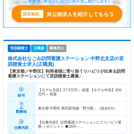
言語聴覚士
正職員
募集停止
株式会社なごみ訪問看護ステーション 中野北支店
の言
語聴覚士求人(正職員)
【東京都／中野区】利用者様に寄り添うリハビリが出来る訪問
看護ステーションにて言語聴覚士募集♪
【モデル月収】
27.0
万円～
程度 【モデル年収】
450
万円～
程度
給与
東京都 中野区
西武新宿線「野方駅」（徒歩6分）
勤務地
【仕事内容】 訪問看護ステーションにてリハビリ業
務 ＜ポイント＞ ◆20代～…
仕事内容