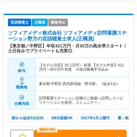
言語聴覚士
正職員
募集停止
ソフィアメディ株式会社 ソフィアメディ訪問看護ステ
ーション野方
の言語聴覚士求人(正職員)
【東京都／中野区】年収421万円・月35万の高水準スタート！
土日休みでプライベートも充実◎
【モデル月収】
35.1
万円～
程度 【モデル年収】
421
万円～
461
万円
程度 ※祝日稼働手当込み
給与
東京都 中野区
西武新宿線「野方駅」（徒歩1分）
勤務地
訪問看護ステーション近隣のご家庭へ訪問しリハビ
リテーションを提供。コミュニケー…
仕事内容
駅から徒歩5分以内
WEB面接OK
2027年4月入職可
夏～秋入職