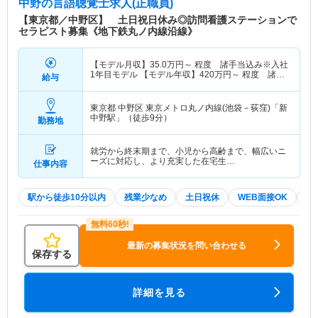
中野
の言語聴覚士求人(正職員)
【東京都／中野区】 土日祝日休み◎訪問看護ステーションで
セラピスト募集《地下鉄丸ノ内線沿線》
【モデル月収】
35.0
万円～
程度 諸手当込み※入社
1年目モデル 【モデル年収】
420
万円～
程度 諸手
給与
当込み※入社1年目モデル
東京都 中野区
東京メトロ丸ノ内線(池袋－荻窪)「新
中野駅」（徒歩9分）
勤務地
就労から終末期まで、小児から高齢まで、幅広いニ
ーズに対応し、より充実した在宅生…
仕事内容
駅から徒歩10分以内
残業少なめ
土日祝休
WEB面接OK
夏
最新の募集状況を問い合わせる
保存する
詳細を見る