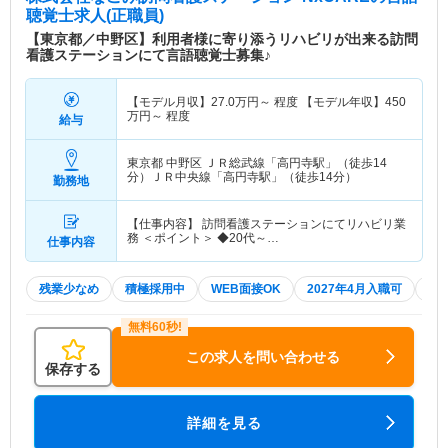
聴覚士求人(正職員)
【東京都／中野区】利用者様に寄り添うリハビリが出来る訪問
看護ステーションにて言語聴覚士募集♪
【モデル月収】
27.0
万円～
程度 【モデル年収】
450
万円～
程度
給与
東京都 中野区
ＪＲ総武線「高円寺駅」（徒歩14
分）ＪＲ中央線「高円寺駅」（徒歩14分）
勤務地
【仕事内容】 訪問看護ステーションにてリハビリ業
務 ＜ポイント＞ ◆20代～…
仕事内容
残業少なめ
積極採用中
WEB面接OK
2027年4月入職可
夏
この求人を問い合わせる
保存する
詳細を見る