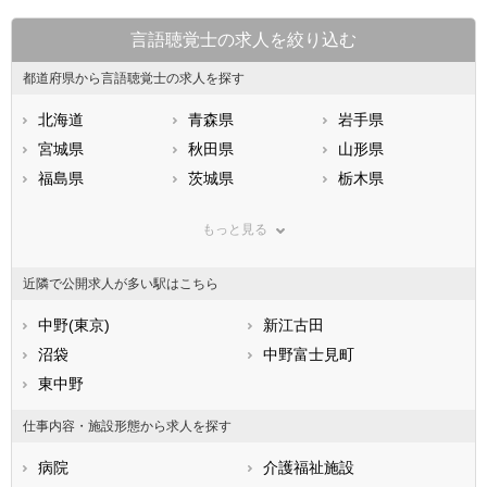
言語聴覚士の求人を絞り込む
都道府県から言語聴覚士の求人を探す
北海道
青森県
岩手県
宮城県
秋田県
山形県
福島県
茨城県
栃木県
群馬県
埼玉県
千葉県
もっと見る
東京都
神奈川県
新潟県
山梨県
長野県
富山県
近隣で公開求人が多い駅はこちら
石川県
福井県
岐阜県
静岡県
中野(東京)
愛知県
新江古田
三重県
滋賀県
沼袋
京都府
中野富士見町
大阪府
兵庫県
東中野
奈良県
和歌山県
鳥取県
島根県
岡山県
仕事内容・施設形態から求人を探す
広島県
山口県
徳島県
病院
介護福祉施設
香川県
愛媛県
高知県