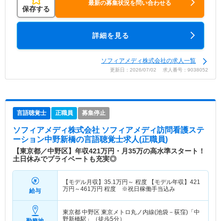
最新の募集状況を問い合わせる
保存する
詳細を見る
ソフィアメディ株式会社の求人一覧
更新日：2026/07/02 求人番号：9038052
言語聴覚士
正職員
募集停止
ソフィアメディ株式会社 ソフィアメディ訪問看護ステ
ーション中野新橋
の言語聴覚士求人(正職員)
【東京都／中野区】年収421万円・月35万の高水準スタート！
土日休みでプライベートも充実◎
【モデル月収】
35.1
万円～
程度 【モデル年収】
421
万円～
461
万円
程度 ※祝日稼働手当込み
給与
東京都 中野区
東京メトロ丸ノ内線(池袋－荻窪)「中
野新橋駅」（徒歩5分）