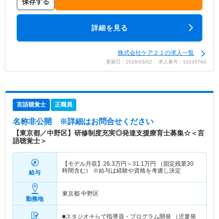
保存する
詳細を見る
株式会社ケア２１の求人一覧
更新日：2026/03/02 求人番号：10245764
言語聴覚士
正職員
名称非公開
※詳細はお問合せください
【東京都／中野区】研修制度充実◎発達支援療育士募集☆＜言
語聴覚士＞
【モデル月収】
26.3
万円～
31.1
万円
（固定残業30
時間含む） ※給与は経験や資格を考慮し決定
給与
東京都 中野区
勤務地
■スタジオそらで指導員・プログラム開発 （児童発