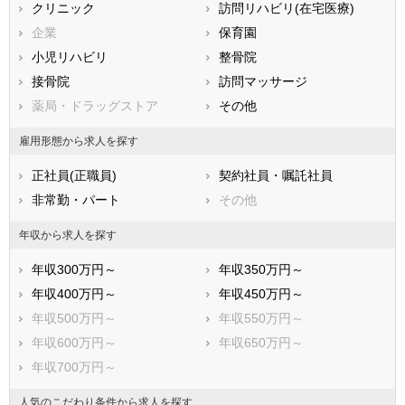
クリニック
訪問リハビリ(在宅医療)
福岡県
佐賀県
長崎県
企業
保育園
熊本県
大分県
宮崎県
小児リハビリ
整骨院
鹿児島県
沖縄県
接骨院
訪問マッサージ
薬局・ドラッグストア
その他
雇用形態から求人を探す
正社員(正職員)
契約社員・嘱託社員
非常勤・パート
その他
年収から求人を探す
年収300万円～
年収350万円～
年収400万円～
年収450万円～
年収500万円～
年収550万円～
年収600万円～
年収650万円～
年収700万円～
人気のこだわり条件から求人を探す