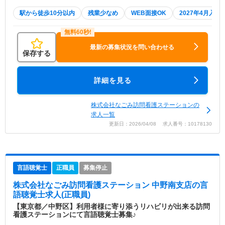
駅から徒歩10分以内
残業少なめ
WEB面接OK
2027年4月入職
最新の募集状況を問い合わせる
保存する
詳細を見る
株式会社なごみ訪問看護ステーションの
求人一覧
更新日：2026/04/08 求人番号：10178130
言語聴覚士
正職員
募集停止
株式会社なごみ訪問看護ステーション 中野南支店
の言
語聴覚士求人(正職員)
【東京都／中野区】利用者様に寄り添うリハビリが出来る訪問
看護ステーションにて言語聴覚士募集♪