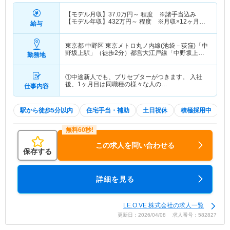
【モデル月収】
37.0
万円～
程度 ※諸手当込み
【モデル年収】
432
万円～
程度 ※月収×12ヶ月＋
給与
賞与
東京都 中野区
東京メトロ丸ノ内線(池袋－荻窪)「中
野坂上駅」（徒歩2分）都営大江戸線「中野坂上
勤務地
駅」（徒歩2分）
①中途新人でも、プリセプターがつきます。 入社
後、1ヶ月目は同職種の様々な人の…
仕事内容
駅から徒歩5分以内
住宅手当・補助
土日祝休
積極採用中
W
この求人を問い合わせる
保存する
詳細を見る
LE.O.VE 株式会社の求人一覧
更新日：2026/04/08 求人番号：582827