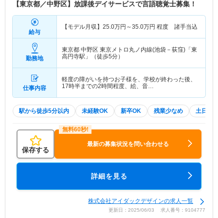
【東京都／中野区】放課後デイサービスで言語聴覚士募集！
【モデル月収】
25.0
万円～
35.0
万円
程度 諸手当込
給与
東京都 中野区
東京メトロ丸ノ内線(池袋－荻窪)「東
高円寺駅」（徒歩5分）
勤務地
軽度の障がいを持つお子様を、学校が終わった後、
17時半までの2時間程度、絵、音…
仕事内容
駅から徒歩5分以内
未経験OK
新卒OK
残業少なめ
土日祝
最新の募集状況を問い合わせる
保存する
詳細を見る
株式会社アイダックデザインの求人一覧
更新日：2025/06/03 求人番号：9104777