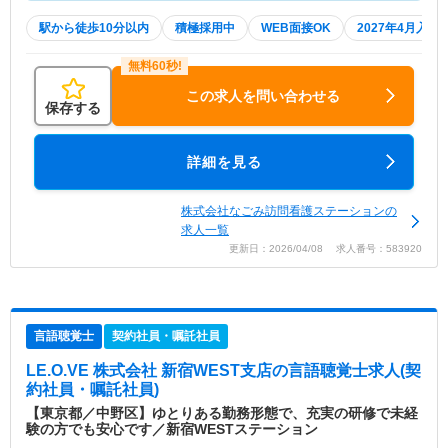
駅から徒歩10分以内
積極採用中
WEB面接OK
2027年4月入職
この求人を問い合わせる
保存する
詳細を見る
株式会社なごみ訪問看護ステーションの
求人一覧
更新日：2026/04/08 求人番号：583920
言語聴覚士
契約社員・嘱託社員
LE.O.VE 株式会社 新宿WEST支店
の言語聴覚士求人(契
約社員・嘱託社員)
【東京都／中野区】ゆとりある勤務形態で、充実の研修で未経
験の方でも安心です／新宿WESTステーション