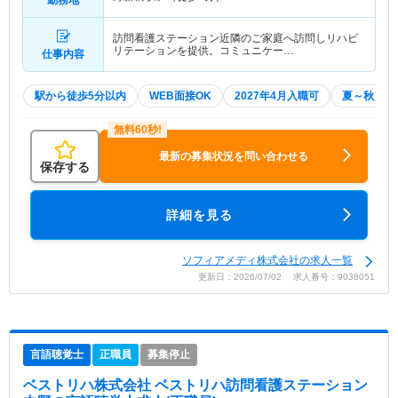
勤務地
訪問看護ステーション近隣のご家庭へ訪問しリハビ
リテーションを提供。コミュニケー…
仕事内容
駅から徒歩5分以内
WEB面接OK
2027年4月入職可
夏～秋入職
最新の募集状況を問い合わせる
保存する
詳細を見る
ソフィアメディ株式会社の求人一覧
更新日：2026/07/02 求人番号：9038051
言語聴覚士
正職員
募集停止
ベストリハ株式会社 ベストリハ訪問看護ステーション