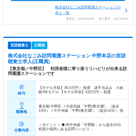
株式会社なごみ訪問看護ステーションの
求人一覧
更新日：2026/04/08 求人番号：10178249
言語聴覚士
正職員
株式会社なごみ訪問看護ステーション 中野本店
の言語
聴覚士求人(正職員)
【東京都／中野区】 利用者様に寄り添うリハビリが出来る訪
問看護ステーションです
【モデル月収】
36.0
万円～
程度 諸手当込み ※経
験3年モデル 【モデル年収】
420
万円～
程度
給与
東京都 中野区
ＪＲ総武線「中野(東京)駅」（徒歩
10分）ＪＲ中央線「中野(東京)駅」（徒歩10分） 他
勤務地
＜ポイント＞ ◆JR中央線「中野駅」から徒歩10分
程度の場所にある訪問リハビリ…
仕事内容