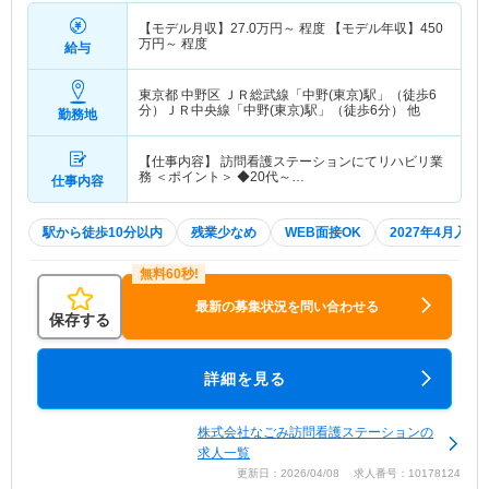
【モデル月収】
27.0
万円～
程度 【モデル年収】
450
万円～
程度
給与
東京都 中野区
ＪＲ総武線「中野(東京)駅」（徒歩6
分）ＪＲ中央線「中野(東京)駅」（徒歩6分） 他
勤務地
【仕事内容】 訪問看護ステーションにてリハビリ業
務 ＜ポイント＞ ◆20代～…
仕事内容
駅から徒歩10分以内
残業少なめ
WEB面接OK
2027年4月入職
最新の募集状況を問い合わせる
保存する
詳細を見る
株式会社なごみ訪問看護ステーションの
求人一覧
更新日：2026/04/08 求人番号：10178124