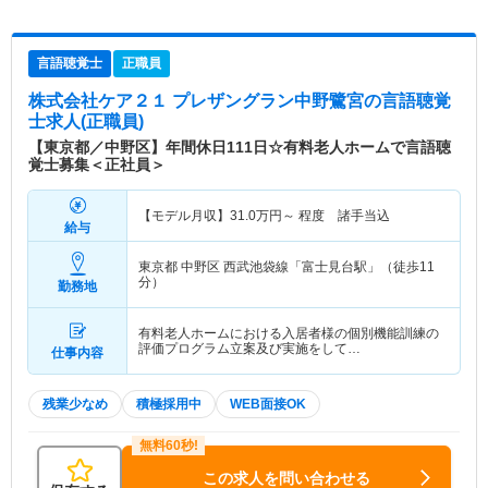
言語聴覚士
正職員
株式会社ケア２１ プレザングラン中野鷺宮
の言語聴覚
士求人(正職員)
【東京都／中野区】年間休日111日☆有料老人ホームで言語聴
覚士募集＜正社員＞
【モデル月収】
31.0
万円～
程度 諸手当込
給与
東京都 中野区
西武池袋線「富士見台駅」（徒歩11
分）
勤務地
有料老人ホームにおける入居者様の個別機能訓練の
評価プログラム立案及び実施をして…
仕事内容
残業少なめ
積極採用中
WEB面接OK
この求人を問い合わせる