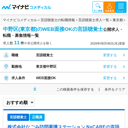
マイナビコメディカル
言語聴覚士の転職情報
言語聴覚士求人一覧
東京都
中野区(東京都)のWEB面接OKの言語聴覚士
公開求人・
転職・募集情報一覧
11
求人数
件
※非公開求人を除く
2026年08月06日(木)更新
職種
言語聴覚士
変更する
勤務地
東京都中野区
変更する
求人条件
WEB面接OK
変更する
この検索条件を保存する
条件をクリア
言語聴覚士
正職員
株式会社なごみ訪問看護ステーション NxCARE
の言語