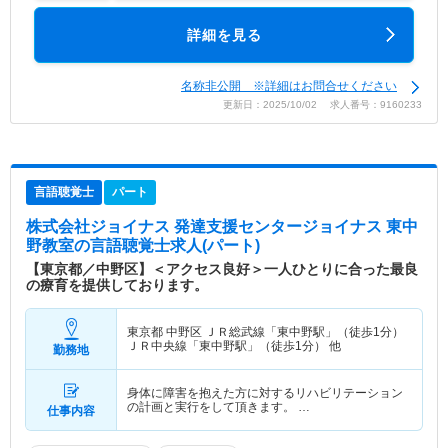
詳細を見る
名称非公開 ※詳細はお問合せください
更新日：2025/10/02 求人番号：9160233
言語聴覚士
パート
株式会社ジョイナス 発達支援センタージョイナス 東中
野教室
の言語聴覚士求人(パート)
【東京都／中野区】＜アクセス良好＞一人ひとりに合った最良
の療育を提供しております。
東京都 中野区
ＪＲ総武線「東中野駅」（徒歩1分）
ＪＲ中央線「東中野駅」（徒歩1分） 他
勤務地
身体に障害を抱えた方に対するリハビリテーション
の計画と実行をして頂きます。 …
仕事内容