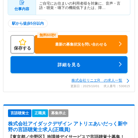
ご自宅にお住まいの利用者様を対象に、音声・言
語・聴覚・嚥下の機能低下または、障…
仕事内容
駅から徒歩5分以内
最新の募集状況を問い合わせる
保存する
詳細を見る
株式会社リニエR の求人一覧
更新日：2025/10/01 求人番号：530615
言語聴覚士
正職員
募集停止
株式会社アイダックデザイン アトリエあいだっく新中
野
の言語聴覚士求人(正職員)
【東京都／中野区】放課後デイサービスで言語聴覚士募集！