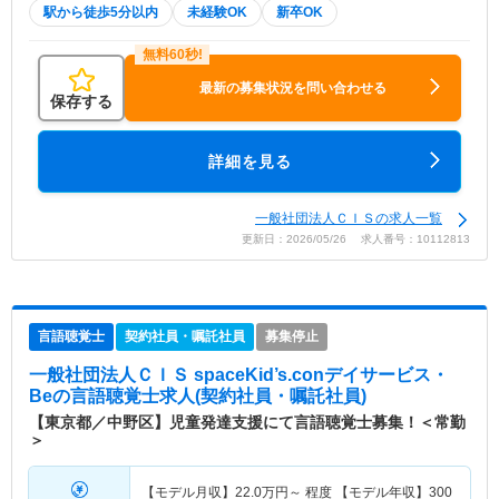
駅から徒歩5分以内
未経験OK
新卒OK
最新の募集状況を問い合わせる
保存する
詳細を見る
一般社団法人ＣＩＳの求人一覧
更新日：2026/05/26 求人番号：10112813
言語聴覚士
契約社員・嘱託社員
募集停止
一般社団法人ＣＩＳ spaceKid’s.conデイサービス・
Be
の言語聴覚士求人(契約社員・嘱託社員)
【東京都／中野区】児童発達支援にて言語聴覚士募集！＜常勤
＞
【モデル月収】
22.0
万円～
程度 【モデル年収】
300