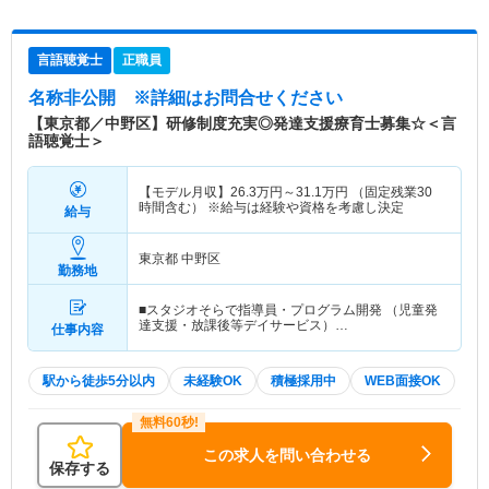
言語聴覚士
正職員
名称非公開
※詳細はお問合せください
【東京都／中野区】研修制度充実◎発達支援療育士募集☆＜言
語聴覚士＞
【モデル月収】
26.3
万円～
31.1
万円
（固定残業30
時間含む） ※給与は経験や資格を考慮し決定
給与
東京都 中野区
勤務地
■スタジオそらで指導員・プログラム開発 （児童発
達支援・放課後等デイサービス）…
仕事内容
駅から徒歩5分以内
未経験OK
積極採用中
WEB面接OK
この求人を問い合わせる
保存する