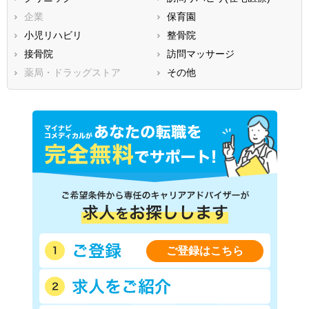
福岡県
佐賀県
長崎県
企業
保育園
熊本県
大分県
宮崎県
小児リハビリ
整骨院
鹿児島県
沖縄県
接骨院
訪問マッサージ
薬局・ドラッグストア
その他
ご登録はこちら