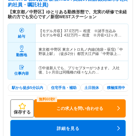
約社員・嘱託社員)
【東京都／中野区】ゆとりある勤務形態で、充実の研修で未経
験の方でも安心です／新宿WESTステーション
【モデル月収】
37.0
万円～
程度 ※諸手当込み
【モデル年収】
432
万円～
程度 ※月収×12ヶ月＋
給与
賞与
東京都 中野区
東京メトロ丸ノ内線(池袋－荻窪)「中
野坂上駅」（徒歩2分）都営大江戸線「中野坂上
勤務地
駅」（徒歩2分）
①中途新人でも、プリセプターがつきます。 入社
後、1ヶ月目は同職種の様々な人の…
仕事内容
駅から徒歩5分以内
住宅手当・補助
土日祝休
積極採用中
W
この求人を問い合わせる
保存する
詳細を見る