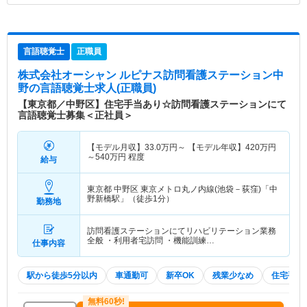
言語聴覚士
正職員
株式会社オーシャン ルピナス訪問看護ステーション中
野
の言語聴覚士求人(正職員)
【東京都／中野区】住宅手当あり☆訪問看護ステーションにて
言語聴覚士募集＜正社員＞
【モデル月収】
33.0
万円～
【モデル年収】
420
万円
～
540
万円
程度
給与
東京都 中野区
東京メトロ丸ノ内線(池袋－荻窪)「中
野新橋駅」（徒歩1分）
勤務地
訪問看護ステーションにてリハビリテーション業務
全般 ・利用者宅訪問 ・機能訓練…
仕事内容
駅から徒歩5分以内
車通勤可
新卒OK
残業少なめ
住宅手当