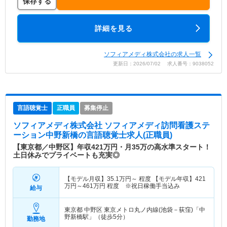
保存する
詳細を見る
ソフィアメディ株式会社の求人一覧
更新日：2026/07/02 求人番号：9038052
言語聴覚士
正職員
募集停止
ソフィアメディ株式会社 ソフィアメディ訪問看護ステ
ーション中野新橋
の言語聴覚士求人(正職員)
【東京都／中野区】年収421万円・月35万の高水準スタート！
土日休みでプライベートも充実◎
【モデル月収】
35.1
万円～
程度 【モデル年収】
421
万円～
461
万円
程度 ※祝日稼働手当込み
給与
東京都 中野区
東京メトロ丸ノ内線(池袋－荻窪)「中
野新橋駅」（徒歩5分）
勤務地