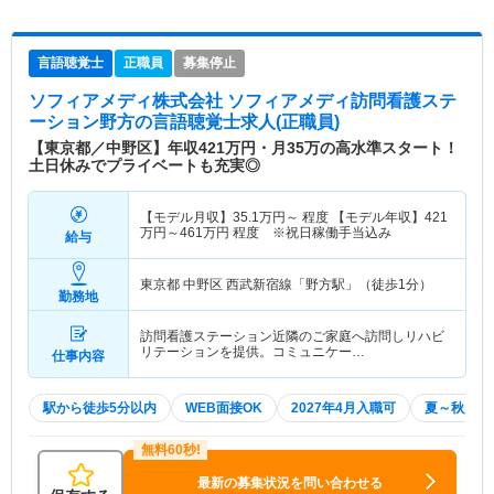
言語聴覚士
正職員
募集停止
ソフィアメディ株式会社 ソフィアメディ訪問看護ステ
ーション野方
の言語聴覚士求人(正職員)
【東京都／中野区】年収421万円・月35万の高水準スタート！
土日休みでプライベートも充実◎
【モデル月収】
35.1
万円～
程度 【モデル年収】
421
万円～
461
万円
程度 ※祝日稼働手当込み
給与
東京都 中野区
西武新宿線「野方駅」（徒歩1分）
勤務地
訪問看護ステーション近隣のご家庭へ訪問しリハビ
リテーションを提供。コミュニケー…
仕事内容
駅から徒歩5分以内
WEB面接OK
2027年4月入職可
夏～秋入職
最新の募集状況を問い合わせる