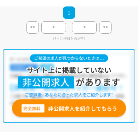
1
<<
<
>
>>
（1～15件目を表示中）