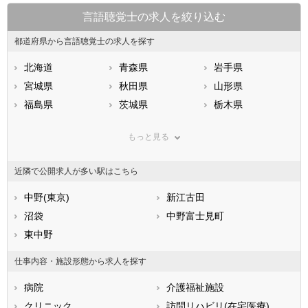
言語聴覚士の求人を絞り込む
都道府県から言語聴覚士の求人を探す
北海道
青森県
岩手県
宮城県
秋田県
山形県
福島県
茨城県
栃木県
群馬県
埼玉県
千葉県
もっと見る
東京都
神奈川県
新潟県
山梨県
長野県
富山県
近隣で公開求人が多い駅はこちら
石川県
福井県
岐阜県
静岡県
中野(東京)
愛知県
新江古田
三重県
滋賀県
沼袋
京都府
中野富士見町
大阪府
兵庫県
東中野
奈良県
和歌山県
鳥取県
島根県
岡山県
仕事内容・施設形態から求人を探す
広島県
山口県
徳島県
病院
介護福祉施設
香川県
愛媛県
高知県
クリニック
訪問リハビリ(在宅医療)