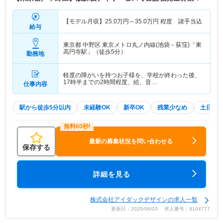
【モデル月収】
25.0
万円～
35.0
万円
程度 諸手当込
給与
東京都 中野区
東京メトロ丸ノ内線(池袋－荻窪)「東
高円寺駅」（徒歩5分）
勤務地
軽度の障がいを持つお子様を、学校が終わった後、
17時半までの2時間程度、絵、音…
仕事内容
駅から徒歩5分以内
未経験OK
新卒OK
残業少なめ
土日祝
最新の募集状況を問い合わせる
保存する
詳細を見る
株式会社アイダックデザインの求人一覧
更新日：2025/06/03 求人番号：9104777