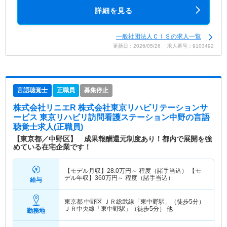
詳細を見る
一般社団法人ＣＩＳの求人一覧
更新日：2026/05/26 求人番号：9103492
言語聴覚士
正職員
募集停止
株式会社リニエR 株式会社東京リハビリテーションサ
ービス 東京リハビリ訪問看護ステーション中野
の言語
聴覚士求人(正職員)
【東京都／中野区】 成果報酬還元制度あり！都内で展開を強
めている在宅企業です！
【モデル月収】
28.0
万円～
程度（諸手当込） 【モ
デル年収】
360
万円～
程度（諸手当込）
給与
東京都 中野区
ＪＲ総武線「東中野駅」（徒歩5分）
ＪＲ中央線「東中野駅」（徒歩5分） 他
勤務地