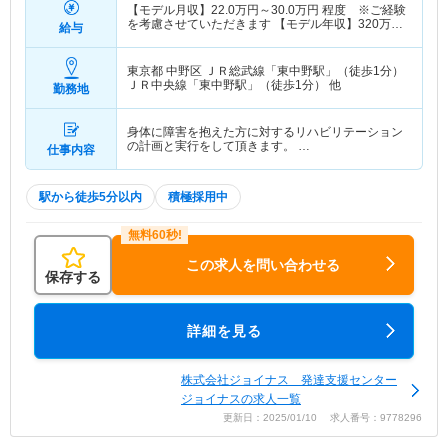
【モデル月収】
22.0
万円～
30.0
万円
程度 ※ご経験
を考慮させていただきます 【モデル年収】
320
万円
給与
～
程度
東京都 中野区
ＪＲ総武線「東中野駅」（徒歩1分）
ＪＲ中央線「東中野駅」（徒歩1分） 他
勤務地
身体に障害を抱えた方に対するリハビリテーション
の計画と実行をして頂きます。 …
仕事内容
駅から徒歩5分以内
積極採用中
この求人を問い合わせる
保存する
詳細を見る
株式会社ジョイナス 発達支援センター
ジョイナスの求人一覧
更新日：2025/01/10 求人番号：9778296