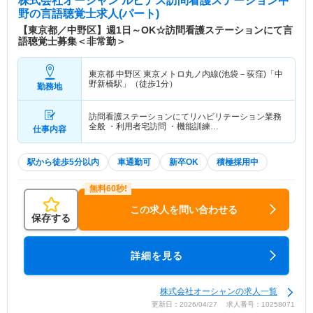
株式会社オーシャン ルピナス訪問看護ステーション中
野
の言語聴覚士求人(パート)
【東京都／中野区】週1日～OK☆訪問看護ステーションにて言
語聴覚士募集＜非常勤＞
東京都 中野区
東京メトロ丸ノ内線(池袋－荻窪)「中
野新橋駅」（徒歩1分）
勤務地
訪問看護ステーションにてリハビリテーション業務
全般 ・利用者宅訪問 ・機能訓練…
仕事内容
駅から徒歩5分以内
車通勤可
新卒OK
積極採用中
この求人を問い合わせる
保存する
詳細を見る
株式会社オーシャンの求人一覧
更新日：2026/04/27 求人番号：10258071