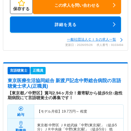
この求人を問い合わせる
保存する
詳細を見る
一般社団法人ＣＩＳの求人一覧
更新日：2026/05/26 求人番号：9103494
言語聴覚士
正職員
東京医療生活協同組合 新渡戸記念中野総合病院
の言語
聴覚士求人(正職員)
【東京都／中野区】賞与2.94ヶ月分！最寄駅から徒歩5分♪急性
期病院にて言語聴覚士の募集です！
【モデル月収】
19.7
万円～
程度
給与
東京都 中野区
ＪＲ総武線「中野(東京)駅」（徒歩5
分）ＪＲ中央線「中野(東京)駅」（徒歩5分） 他
勤務地