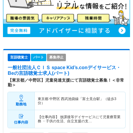
言語聴覚士
パート
募集停止
一般社団法人ＣＩＳ space Kid’s.conデイサービス・
Be
の言語聴覚士求人(パート)
【東京都／中野区】児童発達支援にて言語聴覚士募集！＜非常
勤＞
東京都 中野区
西武池袋線「富士見台駅」（徒歩3
分）
勤務地
【仕事内容】 放課後等デイサービスにて児童療育業
務 ・子供の生活、自立支援の支…
仕事内容