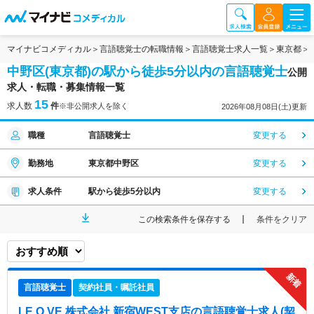
マイナビコメディカル
言語聴覚士の転職情報
言語聴覚士求人一覧
東京都
中野区(東京都)の駅から徒歩5分以内の言語聴覚士
公開
求人・転職・募集情報一覧
15
求人数
件
※非公開求人を除く
2026年08月08日(土)更新
職種
言語聴覚士
変更する
勤務地
東京都中野区
変更する
求人条件
駅から徒歩5分以内
変更する
この検索条件を保存する
条件をクリア
言語聴覚士
契約社員・嘱託社員
LE.O.VE 株式会社 新宿WEST支店
の言語聴覚士求人(契