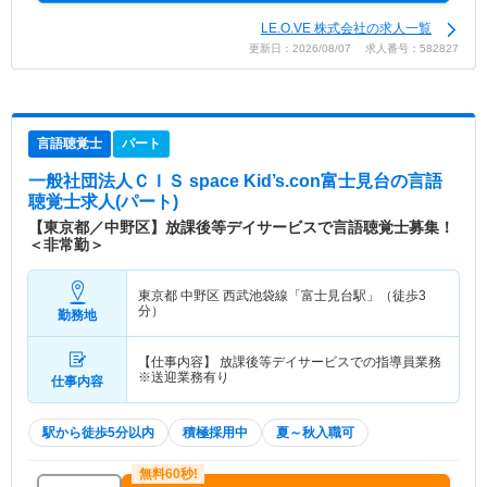
LE.O.VE 株式会社の求人一覧
更新日：2026/08/07 求人番号：582827
言語聴覚士
パート
一般社団法人ＣＩＳ space Kid’s.con富士見台
の言語
聴覚士求人(パート)
【東京都／中野区】放課後等デイサービスで言語聴覚士募集！
＜非常勤＞
東京都 中野区
西武池袋線「富士見台駅」（徒歩3
分）
勤務地
【仕事内容】 放課後等デイサービスでの指導員業務
※送迎業務有り
仕事内容
駅から徒歩5分以内
積極採用中
夏～秋入職可