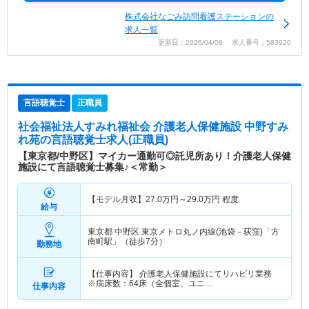
株式会社なごみ訪問看護ステーションの
求人一覧
更新日：2026/04/08 求人番号：583920
言語聴覚士
正職員
社会福祉法人すみれ福祉会 介護老人保健施設 中野すみ
れ苑
の言語聴覚士求人(正職員)
【東京都/中野区】マイカー通勤可◎託児所あり！介護老人保健
施設にて言語聴覚士募集♪＜常勤＞
【モデル月収】
27.0
万円～
29.0
万円
程度
給与
東京都 中野区
東京メトロ丸ノ内線(池袋－荻窪)「方
南町駅」（徒歩7分）
勤務地
【仕事内容】 介護老人保健施設にてリハビリ業務
※病床数：64床（全個室、ユニ…
仕事内容