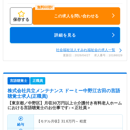
この求人を問い合わせる
保存する
詳細を見る
社会福祉法人すみれ福祉会の求人一覧
更新日：2026/04/27 求人番号：10186029
言語聴覚士
正職員
株式会社共立メンテナンス ドーミー中野江古田
の言語
聴覚士求人(正職員)
【東京都／中野区】月収30万円以上☆介護付き有料老人ホーム
における言語聴覚士のお仕事です♪＜正社員＞
【モデル月収】
31.6
万円～
程度
給与