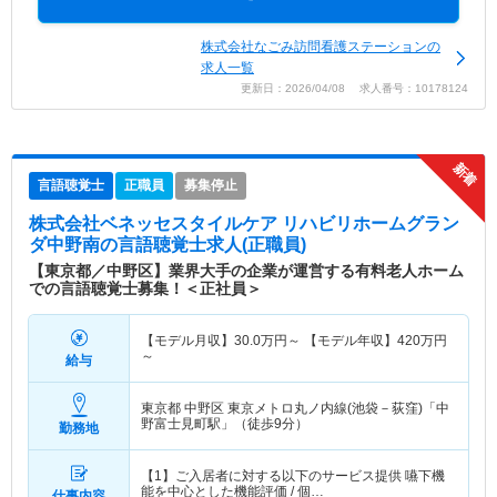
株式会社なごみ訪問看護ステーションの
求人一覧
更新日：2026/04/08 求人番号：10178124
言語聴覚士
正職員
募集停止
株式会社ベネッセスタイルケア リハビリホームグラン
ダ中野南
の言語聴覚士求人(正職員)
【東京都／中野区】業界大手の企業が運営する有料老人ホーム
での言語聴覚士募集！＜正社員＞
【モデル月収】
30.0
万円～
【モデル年収】
420
万円
～
給与
東京都 中野区
東京メトロ丸ノ内線(池袋－荻窪)「中
野富士見町駅」（徒歩9分）
勤務地
【1】ご入居者に対する以下のサービス提供 嚥下機
能を中心とした機能評価 / 個…
仕事内容