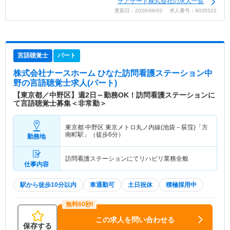
ケアゲート株式会社の求人一覧
更新日：2026/06/02 求人番号：9035522
言語聴覚士
パート
株式会社ナースホーム ひなた訪問看護ステーション中
野
の言語聴覚士求人(パート)
【東京都／中野区】週2日～勤務OK！訪問看護ステーションに
て言語聴覚士募集＜非常勤＞
東京都 中野区
東京メトロ丸ノ内線(池袋－荻窪)「方
南町駅」（徒歩6分）
勤務地
訪問看護ステーションにてリハビリ業務全般
仕事内容
駅から徒歩10分以内
車通勤可
土日祝休
積極採用中
この求人を問い合わせる
保存する