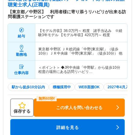
聴覚士求人(正職員)
【東京都／中野区】 利用者様に寄り添うリハビリが出来る訪
問看護ステーションです
【モデル月収】
36.0
万円～
程度 諸手当込み ※経
験3年モデル 【モデル年収】
420
万円～
程度
給与
東京都 中野区
ＪＲ総武線「中野(東京)駅」（徒歩
10分）ＪＲ中央線「中野(東京)駅」（徒歩10分） 他
勤務地
＜ポイント＞ ◆JR中央線「中野駅」から徒歩10分
程度の場所にある訪問リハビリ…
仕事内容
駅から徒歩10分以内
積極採用中
WEB面接OK
2027年4月入職
この求人を問い合わせる
保存する
詳細を見る