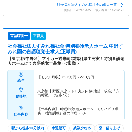
社会福祉法人すみれ福祉会の求人一覧
更新日：2026/04/27 求人番号：10236128
言語聴覚士
正職員
社会福祉法人すみれ福祉会 特別養護老人ホーム 中野す
みれ園
の言語聴覚士求人(正職員)
【東京都/中野区】マイカー通勤可◎福利厚生充実！特別養護老
人ホームにて言語聴覚士募集♪＜常勤＞
【モデル月収】
25.3
万円～
27.3
万円
給与
東京都 中野区
東京メトロ丸ノ内線(池袋－荻窪)「方
南町駅」（徒歩7分）
勤務地
【仕事内容】 ■特別養護老人ホームにてリハビリ業
務 ・機能訓練計画の作成（3ヵ…
仕事内容
駅から徒歩10分以内
車通勤可
残業少なめ
寮・借り上げ
託