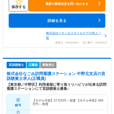
最新の募集状況を問い合わせる
保存する
詳細を見る
株式会社ベネッセスタイルケアの求人一
覧
更新日：2026/08/07 求人番号：10253522
言語聴覚士
正職員
募集停止
株式会社なごみ訪問看護ステーション 中野北支店
の言
語聴覚士求人(正職員)
【東京都／中野区】利用者様に寄り添うリハビリが出来る訪問
看護ステーションにて言語聴覚士募集♪
【モデル月収】
27.0
万円～
程度 【モデル年収】
450
万円～
程度
給与