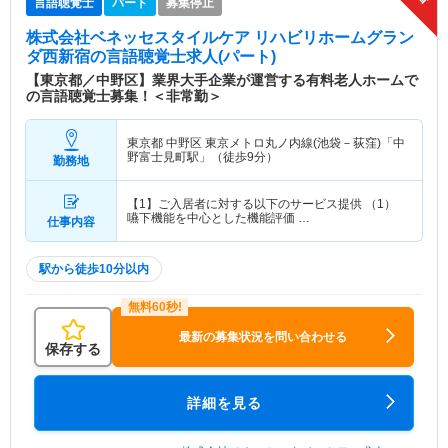
言語聴覚士
パート
募集停止
株式会社ベネッセスタイルケア リハビリホームグラン
ダ西新宿
の言語聴覚士求人(パート)
【東京都／中野区】業界大手企業が運営する有料老人ホームで
の言語聴覚士募集！＜非常勤＞
東京都 中野区
東京メトロ丸ノ内線(池袋－荻窪)「中
野富士見町駅」（徒歩9分）
勤務地
【1】ご入居者に対する以下のサービス提供 （1）
嚥下機能を中心とした機能評価 …
仕事内容
駅から徒歩10分以内
最新の募集状況を問い合わせる
保存する
詳細を見る