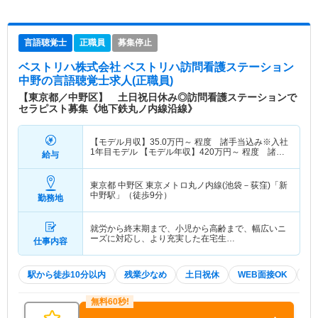
言語聴覚士
正職員
募集停止
ベストリハ株式会社 ベストリハ訪問看護ステーション
中野
の言語聴覚士求人(正職員)
【東京都／中野区】 土日祝日休み◎訪問看護ステーションで
セラピスト募集《地下鉄丸ノ内線沿線》
【モデル月収】
35.0
万円～
程度 諸手当込み※入社
1年目モデル 【モデル年収】
420
万円～
程度 諸手
給与
当込み※入社1年目モデル
東京都 中野区
東京メトロ丸ノ内線(池袋－荻窪)「新
中野駅」（徒歩9分）
勤務地
就労から終末期まで、小児から高齢まで、幅広いニ
ーズに対応し、より充実した在宅生…
仕事内容
駅から徒歩10分以内
残業少なめ
土日祝休
WEB面接OK
夏