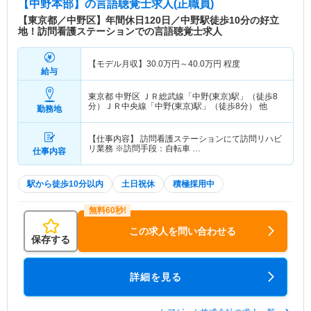
【中野本部】
の言語聴覚士求人(正職員)
【東京都／中野区】年間休日120日／中野駅徒歩10分の好立
地！訪問看護ステーションでの言語聴覚士求人
【モデル月収】
30.0
万円～
40.0
万円
程度
給与
東京都 中野区
ＪＲ総武線「中野(東京)駅」（徒歩8
分）ＪＲ中央線「中野(東京)駅」（徒歩8分） 他
勤務地
【仕事内容】 訪問看護ステーションにて訪問リハビ
リ業務 ※訪問手段：自転車 …
仕事内容
駅から徒歩10分以内
土日祝休
積極採用中
この求人を問い合わせる
保存する
詳細を見る