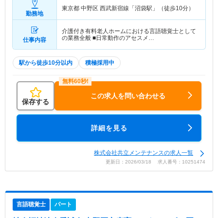
東京都 中野区
西武新宿線「沼袋駅」（徒歩10分）
勤務地
介護付き有料老人ホームにおける言語聴覚士として
の業務全般 ■日常動作のアセスメ…
仕事内容
駅から徒歩10分以内
積極採用中
この求人を問い合わせる
保存する
詳細を見る
株式会社共立メンテナンスの求人一覧
更新日：2026/03/18 求人番号：10251474
言語聴覚士
パート