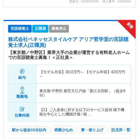
更新日：2026/05/26 求人番号：9156324
言語聴覚士
正職員
募集停止
株式会社ベネッセスタイルケア アリア哲学堂
の言語聴
覚士求人(正職員)
【東京都／中野区】業界大手の企業が運営する有料老人ホーム
での言語聴覚士募集！＜正社員＞
【モデル月収】
30.0
万円～
【モデル年収】
420
万円
～
給与
東京都 中野区
都営大江戸線「新江古田駅」（徒歩9
分）
勤務地
【1】ご入居者に対する以下のサービス提供 嚥下機
能を中心とした機能評価 / 個…
仕事内容
駅から徒歩10分以内
残業少なめ
寮・借り上げ
託児所・育児補