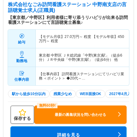
株式会社なごみ訪問看護ステーション 中野南支店
の言
語聴覚士求人(正職員)
【東京都／中野区】利用者様に寄り添うリハビリが出来る訪問
看護ステーションにて言語聴覚士募集♪
【モデル月収】
27.0
万円～
程度 【モデル年収】
450
万円～
程度
給与
東京都 中野区
ＪＲ総武線「中野(東京)駅」（徒歩6
分）ＪＲ中央線「中野(東京)駅」（徒歩6分） 他
勤務地
【仕事内容】 訪問看護ステーションにてリハビリ業
務 ＜ポイント＞ ◆20代～…
仕事内容
駅から徒歩10分以内
残業少なめ
WEB面接OK
2027年4月入職
最新の募集状況を問い合わせる
保存する
詳細を見る