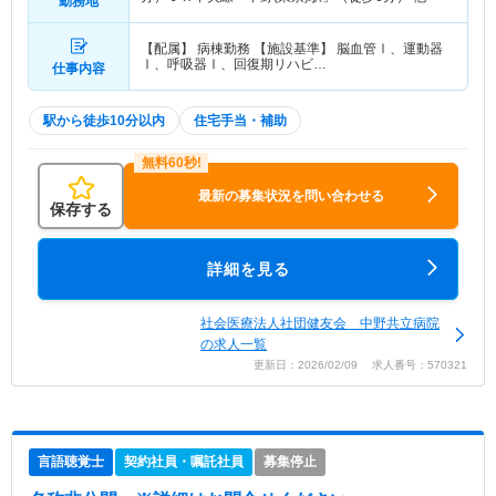
勤務地
【配属】 病棟勤務 【施設基準】 脳血管Ⅰ、運動器
Ⅰ、呼吸器Ⅰ、回復期リハビ…
仕事内容
駅から徒歩10分以内
住宅手当・補助
最新の募集状況を問い合わせる
保存する
詳細を見る
社会医療法人社団健友会 中野共立病院
の求人一覧
更新日：2026/02/09 求人番号：570321
言語聴覚士
契約社員・嘱託社員
募集停止