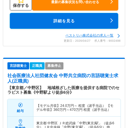
最新の募集状況を問い合わせる
保存する
詳細を見る
ベストリハ株式会社の求人一覧
更新日：2026/04/27 求人番号：9002498
言語聴覚士
正職員
募集停止
社会医療法人社団健友会 中野共立病院
の言語聴覚士求
人(正職員)
【東京都／中野区】 地域根ざした医療を提供する病院でのセ
ラピスト募集《中野駅より徒歩6分》
【モデル月収】
24.0
万円～
程度（諸手当込） 【モ
デル年収】
360
万円～
470
万円
程度（諸手当込）
給与
東京都 中野区
ＪＲ総武線「中野(東京)駅」（徒歩6
分）ＪＲ中央線「中野(東京)駅」（徒歩6分） 他