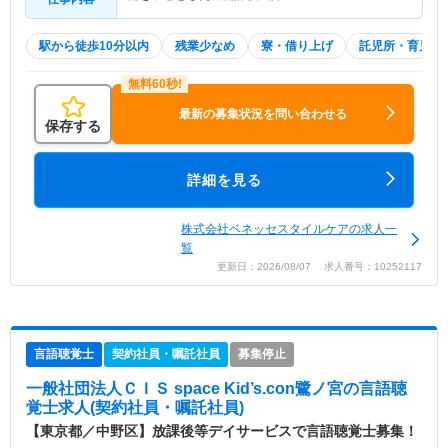
駅から徒歩10分以内
残業少なめ
寮・借り上げ
託児所・育児補
最新の募集状況を問い合わせる
保存する
詳細を見る
株式会社ベネッセスタイルケアの求人一
覧
更新日：2026/08/07 求人番号：10252117
言語聴覚士
契約社員・嘱託社員
募集停止
一般社団法人ＣＩＳ space Kid’s.con鷺ノ宮
の言語聴
覚士求人(契約社員・嘱託社員)
【東京都／中野区】放課後等デイサービスで言語聴覚士募集！