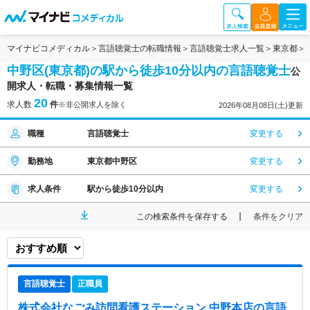
マイナビコメディカル
言語聴覚士の転職情報
言語聴覚士求人一覧
東京都
中野区(東京都)の駅から徒歩10分以内の言語聴覚士
公
開求人・転職・募集情報一覧
20
求人数
件
※非公開求人を除く
2026年08月08日(土)更新
職種
言語聴覚士
変更する
勤務地
東京都中野区
変更する
求人条件
駅から徒歩10分以内
変更する
この検索条件を保存する
条件をクリア
言語聴覚士
正職員
株式会社なごみ訪問看護ステーション 中野本店
の言語