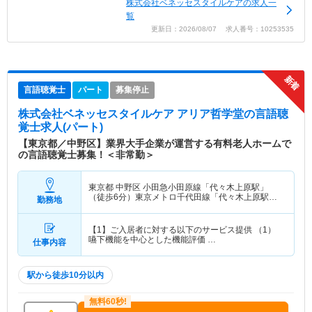
株式会社ベネッセスタイルケアの求人一
覧
更新日：2026/08/07 求人番号：10253535
言語聴覚士
パート
募集停止
株式会社ベネッセスタイルケア アリア哲学堂
の言語聴
覚士求人(パート)
【東京都／中野区】業界大手企業が運営する有料老人ホームで
の言語聴覚士募集！＜非常勤＞
東京都 中野区
小田急小田原線「代々木上原駅」
（徒歩6分）東京メトロ千代田線「代々木上原駅」
勤務地
（徒歩6分）
【1】ご入居者に対する以下のサービス提供 （1）
嚥下機能を中心とした機能評価 …
仕事内容
駅から徒歩10分以内