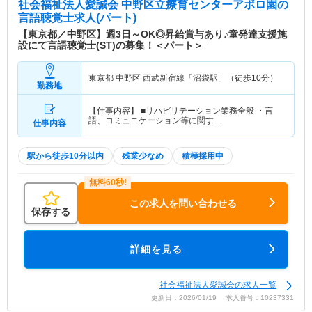
社会福祉法人愛誠会 中野区立療育センターアポロ園
の
言語聴覚士求人(パート)
【東京都／中野区】週3日～OK◎昇給賞与あり♪童発達支援施
設にて言語聴覚士(ST)の募集！＜パート＞
東京都 中野区
西武新宿線「沼袋駅」（徒歩10分）
勤務地
【仕事内容】 ■リハビリテーション業務全般 ・言
語、コミュニケーション等に関す…
仕事内容
駅から徒歩10分以内
残業少なめ
積極採用中
この求人を問い合わせる
保存する
詳細を見る
社会福祉法人愛誠会の求人一覧
更新日：2026/01/19 求人番号：10237331