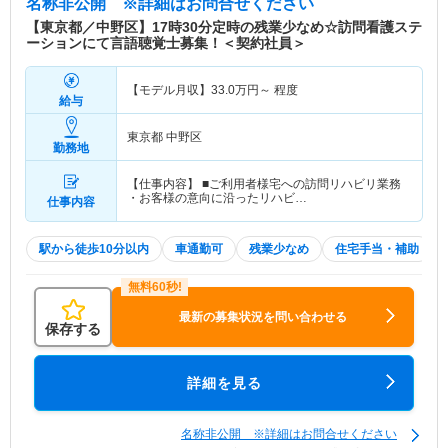
名称非公開
※詳細はお問合せください
【東京都／中野区】17時30分定時の残業少なめ☆訪問看護ステ
ーションにて言語聴覚士募集！＜契約社員＞
【モデル月収】
33.0
万円～
程度
給与
東京都 中野区
勤務地
【仕事内容】 ■ご利用者様宅への訪問リハビリ業務
・お客様の意向に沿ったリハビ…
仕事内容
駅から徒歩10分以内
車通勤可
残業少なめ
住宅手当・補助
最新の募集状況を問い合わせる
保存する
詳細を見る
名称非公開 ※詳細はお問合せください