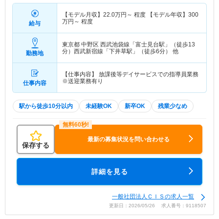
【モデル月収】
22.0
万円～
程度 【モデル年収】
300
万円～
程度
給与
東京都 中野区
西武池袋線「富士見台駅」（徒歩13
分）西武新宿線「下井草駅」（徒歩6分） 他
勤務地
【仕事内容】 放課後等デイサービスでの指導員業務
※送迎業務有り
仕事内容
駅から徒歩10分以内
未経験OK
新卒OK
残業少なめ
最新の募集状況を問い合わせる
保存する
詳細を見る
一般社団法人ＣＩＳの求人一覧
更新日：2026/05/26 求人番号：9118507