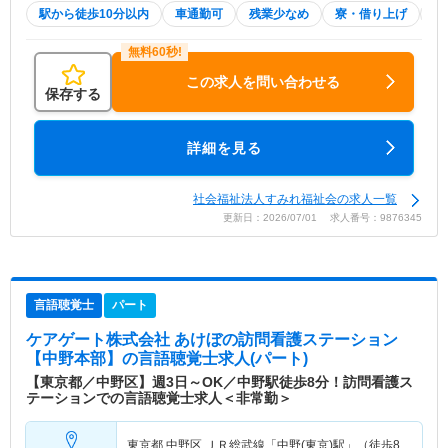
駅から徒歩10分以内
車通勤可
残業少なめ
寮・借り上げ
託
この求人を問い合わせる
保存する
詳細を見る
社会福祉法人すみれ福祉会の求人一覧
更新日：2026/07/01 求人番号：9876345
言語聴覚士
パート
ケアゲート株式会社 あけぼの訪問看護ステーション
【中野本部】
の言語聴覚士求人(パート)
【東京都／中野区】週3日～OK／中野駅徒歩8分！訪問看護ス
テーションでの言語聴覚士求人＜非常勤＞
東京都 中野区
ＪＲ総武線「中野(東京)駅」（徒歩8