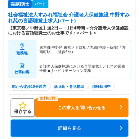
言語聴覚士
パート
社会福祉法人すみれ福祉会 介護老人保健施設 中野すみ
れ苑
の言語聴覚士求人(パート)
【東京都／中野区】週2日～・1日4時間～☆介護老人保健施設
における言語聴覚士のお仕事です♪＜パート＞
東京都 中野区
東京メトロ丸ノ内線(池袋－荻窪)「方
南町駅」（徒歩6分）
勤務地
介護老人保健施設における言語聴覚士としての業務
全般 ■リハビリテーション業務 …
仕事内容
駅から徒歩10分以内
託児所・育児補助
積極採用中
この求人を問い合わせる
保存する
詳細を見る