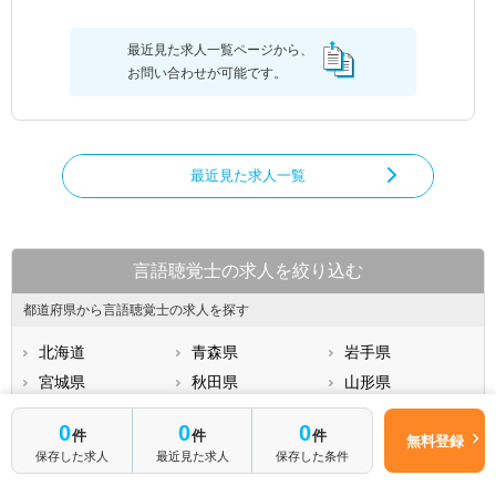
最近見た求人一覧ページから、
お問い合わせが可能です。
最近見た求人一覧
言語聴覚士の求人を絞り込む
都道府県から言語聴覚士の求人を探す
北海道
青森県
岩手県
宮城県
秋田県
山形県
福島県
茨城県
栃木県
0
0
0
件
件
件
無料登録
群馬県
埼玉県
千葉県
保存した求人
最近見た求人
保存した条件
もっと見る
東京都
神奈川県
新潟県