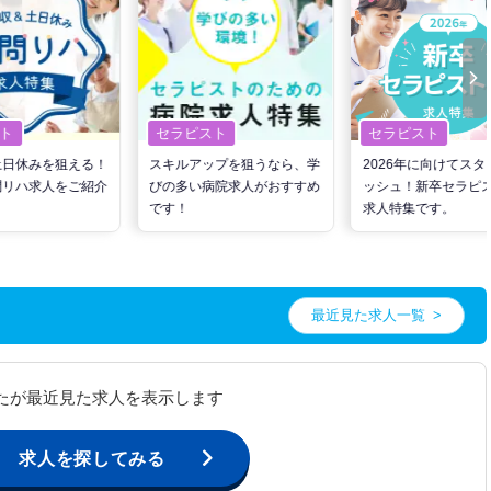
ト
セラピスト
セラピスト
土日休みを狙える！
スキルアップを狙うなら、学
2026年に向けてスタ
問リハ求人をご紹介
びの多い病院求人がおすすめ
ッシュ！新卒セラピ
です！
求人特集です。
最近見た求人一覧
たが最近見た求人を表示します
求人を探してみる