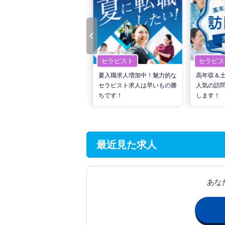
セラピスト
セラピスト
セラピス
転職で高収入を狙う！計画的
夏入職求人増加中！魅力的な
高年収＆
な活動でPTの好条件求人を
セラピスト求人は早いもの勝
人気の訪
見つけるには？
ちです！
します！
最近見た求人
あな