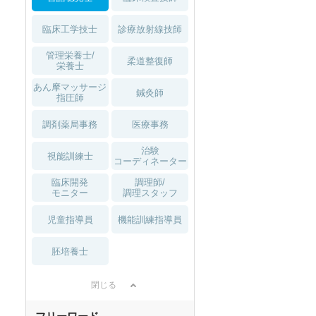
臨床工学技士
診療放射線技師
管理栄養士/
柔道整復師
栄養士
あん摩マッサージ
鍼灸師
指圧師
調剤薬局事務
医療事務
治験
視能訓練士
コーディネーター
臨床開発
調理師/
モニター
調理スタッフ
児童指導員
機能訓練指導員
胚培養士
閉じる