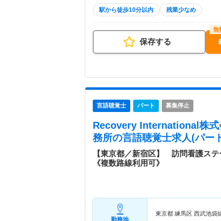
駅から徒歩10分以内
残業少なめ
保存する
言語聴覚士
パート
募集停止
Recovery Internatio
務所
の言語聴覚士求人(パート
【東京都／新宿区】 訪問看護ステ
《複数路線利用可》
東京都 練馬区
西武池袋
勤務地