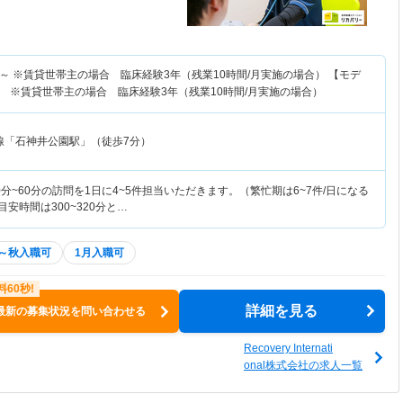
～
※賃貸世帯主の場合 臨床経験3年（残業10時間/月実施の場合） 【モデ
 ※賃貸世帯主の場合 臨床経験3年（残業10時間/月実施の場合）
線「石神井公園駅」（徒歩7分）
分~60分の訪問を1日に4~5件担当いただきます。（繁忙期は6~7件/日になる
安時間は300~320分と…
～秋入職可
1月入職可
詳細を見る
最新の募集状況を問い合わせる
Recovery Internati
onal株式会社の求人一覧