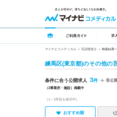
トップページ
ご利用ガイ
マイナビコメディカル
言語聴覚士
検索結果
練馬区(東京都)のその他の
3
条件に合う公開求人
非公
（2事業所・施設）掲載中
（1～3件目を表示中）
おすすめ順