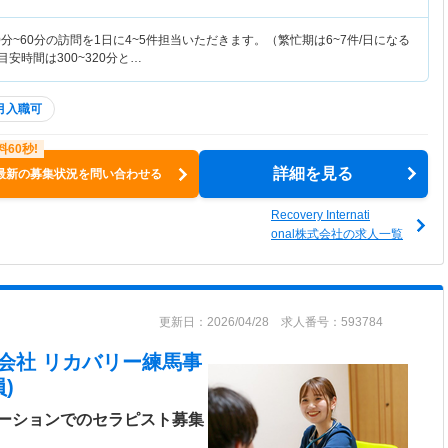
分~60分の訪問を1日に4~5件担当いただきます。（繁忙期は6~7件/日になる
安時間は300~320分と…
月入職可
詳細を見る
最新の募集状況を問い合わせる
Recovery Internati
onal株式会社の求人一覧
更新日：2026/04/28 求人番号：593784
nal株式会社 リカバリー練馬事
)
ーションでのセラピスト募集