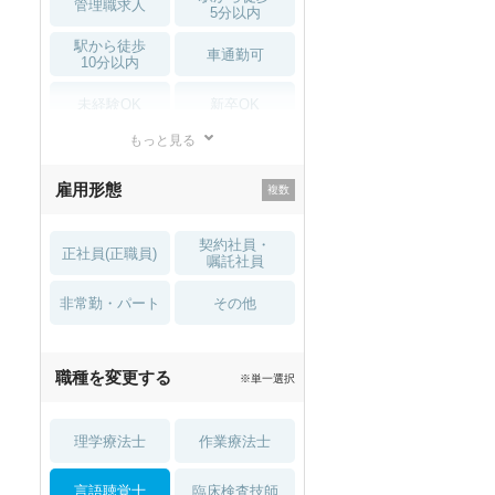
管理職求人
5分以内
駅から徒歩
車通勤可
10分以内
未経験OK
新卒OK
もっと見る
残業少なめ
寮・借り上げ
雇用形態
託児所・
住宅手当・補助
育児補助
契約社員・
正社員(正職員)
土日祝休
無資格 OK
嘱託社員
非常勤・パート
積極採用中
WEB面接OK
その他
2027年4月入職可
夏～秋入職可
職種を変更する
※単一選択
1月入職可
理学療法士
作業療法士
言語聴覚士
臨床検査技師