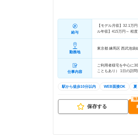
【モデル月収】
32.1
万円
ル年収】
415
万円～
程度
給与
東京都 練馬区
西武池袋
勤務地
ご利用者様宅を中心に30
こともあり） 1日の訪問目
仕事内容
駅から徒歩10分以内
WEB面接OK
夏
保存する