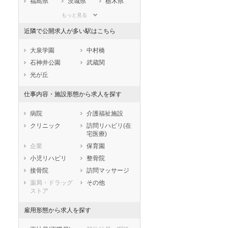
福島県
茨城県
栃木県
群馬県
埼玉県
千葉県
もっと見る
東京都
神奈川県
新潟県
近隣で公開求人が多い駅はこちら
山梨県
長野県
富山県
石川県
福井県
岐阜県
大泉学園
中村橋
セラピスト
セラピスト
静岡県
愛知県
三重県
石神井公園
武蔵関
滋賀県
京都府
大阪府
光が丘
ートダ
世の中の需要の高まりととも
ワークライフバランス重視派
兵庫県
奈良県
和歌山県
スト向け
に増加傾向の「介護施設」求
の方へ！なぜ120日が基準？
仕事内容・施設形態から求人を探す
人をご紹介！
数え方も解説
鳥取県
島根県
岡山県
広島県
山口県
徳島県
病院
介護福祉施設
香川県
愛媛県
高知県
クリニック
訪問リハビリ(在
宅医療)
福岡県
佐賀県
長崎県
企業
保育園
熊本県
大分県
宮崎県
小児リハビリ
整骨院
鹿児島県
沖縄県
接骨院
訪問マッサージ
薬局・ドラッグ
その他
ストア
雇用形態から求人を探す