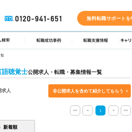
0120-941-651
無料転職サポートを
ド
求人検索
転職成功事例
転職支
一覧
言語聴覚士
公開求人・転職・募集情報一覧
開求人
非公開求人を含めて紹介してもらう
<<
<
>
>>
1
新着順