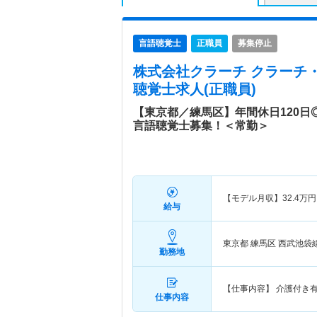
言語聴覚士
正職員
募集停止
株式会社クラーチ クラーチ
聴覚士求人(正職員)
【東京都／練馬区】年間休日120
言語聴覚士募集！＜常勤＞
【モデル月収】
32.4
万円
給与
東京都 練馬区
西武池袋
勤務地
【仕事内容】 介護付き
仕事内容