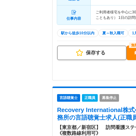
ご利用者様宅を中心に30
こともあり） 1日の訪問目
仕事内容
駅から徒歩10分以内
夏～秋入職可
1
保存する
言語聴覚士
正職員
募集停止
Recovery Internatio
務所
の言語聴覚士求人(正職員
【東京都／新宿区】 訪問看護ステ
《複数路線利用可》