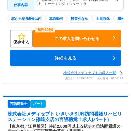
社、ミーティング（スタッフみ…
仕事内容
駅から徒歩5分以内
車通勤可
残業少なめ
土日祝休
積極採
この求人を問い合わせる
保存する
詳細を見る
株式会社メディセプトの求人一覧
更新日：2026/04/27 求人番号：9156121
言語聴覚士
パート
株式会社メディセプト いきいきSUN訪問看護リハビリ
ステーション篠崎支店
の言語聴覚士求人(パート)
【東京都／江戸川区】時給2,000円以上☆駅チカ◎訪問看護ス