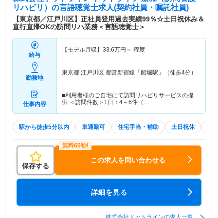
リハビリ）
の言語聴覚士求人(契約社員・嘱託社員)
【東京都／江戸川区】正社員登用過去実績99％☆土日祝休み＆
直行直帰OKの訪問リハ業務＜言語聴覚士＞
【モデル月収】
33.6
万円～
程度
給与
東京都 江戸川区
都営新宿線「船堀駅」（徒歩4分）
勤務地
■利用者様のご自宅にて訪問リハビリサービスの提
供 ＜訪問件数＞1日：4～6件（…
仕事内容
駅から徒歩5分以内
車通勤可
住宅手当・補助
土日祝休
積
この求人を問い合わせる
保存する
詳細を見る
株式会社ドットラインの求人一覧