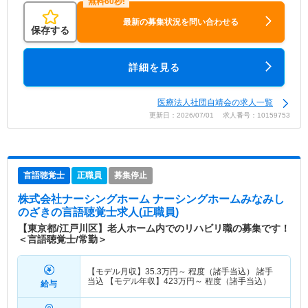
最新の募集状況を問い合わせる
保存する
詳細を見る
医療法人社団自靖会の求人一覧
更新日：2026/07/01 求人番号：10159753
言語聴覚士
正職員
募集停止
株式会社ナーシングホーム ナーシングホームみなみし
のざき
の言語聴覚士求人(正職員)
【東京都/江戸川区】老人ホーム内でのリハビリ職の募集です！
＜言語聴覚士/常勤＞
【モデル月収】
35.3
万円～
程度（諸手当込） 諸手
当込 【モデル年収】
423
万円～
程度（諸手当込）
給与