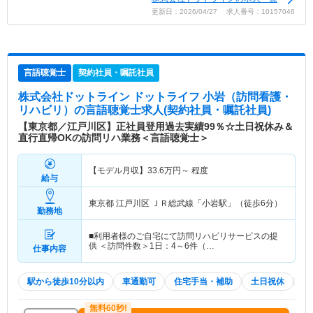
更新日：2026/04/27 求人番号：10157046
言語聴覚士
契約社員・嘱託社員
株式会社ドットライン ドットライフ 小岩（訪問看護・
リハビリ）
の言語聴覚士求人(契約社員・嘱託社員)
【東京都／江戸川区】正社員登用過去実績99％☆土日祝休み＆
直行直帰OKの訪問リハ業務＜言語聴覚士＞
【モデル月収】
33.6
万円～
程度
給与
東京都 江戸川区
ＪＲ総武線「小岩駅」（徒歩6分）
勤務地
■利用者様のご自宅にて訪問リハビリサービスの提
供 ＜訪問件数＞1日：4～6件（…
仕事内容
駅から徒歩10分以内
車通勤可
住宅手当・補助
土日祝休
積