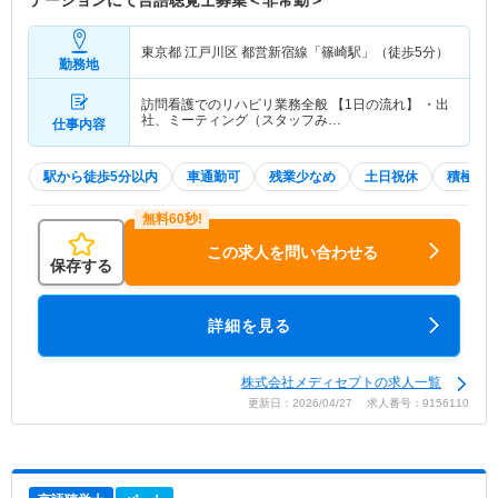
テーションにて言語聴覚士募集＜非常勤＞
東京都 江戸川区
都営新宿線「篠崎駅」（徒歩5分）
勤務地
訪問看護でのリハビリ業務全般 【1日の流れ】 ・出
社、ミーティング（スタッフみ…
仕事内容
駅から徒歩5分以内
車通勤可
残業少なめ
土日祝休
積極採
この求人を問い合わせる
保存する
詳細を見る
株式会社メディセプトの求人一覧
更新日：2026/04/27 求人番号：9156110