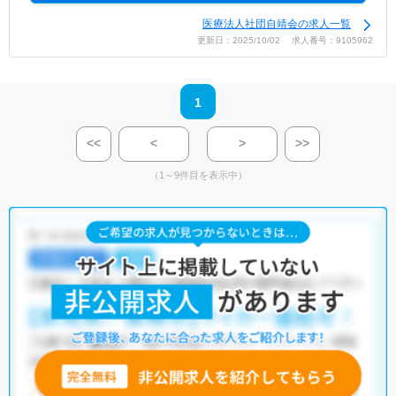
医療法人社団自靖会の求人一覧
更新日：2025/10/02 求人番号：9105962
1
<<
<
>
>>
（1～9件目を表示中）