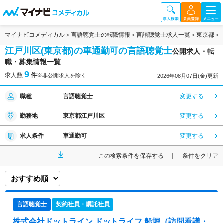
マイナビコメディカル
言語聴覚士の転職情報
言語聴覚士求人一覧
東京都
江戸川区(東京都)の車通勤可の言語聴覚士
公開求人・転
職・募集情報一覧
9
求人数
件
※非公開求人を除く
2026年08月07日(金)更新
職種
言語聴覚士
変更する
勤務地
東京都江戸川区
変更する
求人条件
車通勤可
変更する
この検索条件を保存する
条件をクリア
言語聴覚士
契約社員・嘱託社員
株式会社ドットライン ドットライフ 船堀（訪問看護・