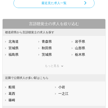
最近見た求人一覧
言語聴覚士の求人を絞り込む
都道府県から言語聴覚士の求人を探す
北海道
青森県
岩手県
宮城県
秋田県
山形県
福島県
茨城県
栃木県
群馬県
埼玉県
千葉県
もっと見る
東京都
神奈川県
新潟県
山梨県
長野県
富山県
近隣で公開求人が多い駅はこちら
石川県
福井県
岐阜県
静岡県
船堀
愛知県
小岩
三重県
滋賀県
葛西
京都府
一之江
大阪府
兵庫県
篠崎
奈良県
和歌山県
鳥取県
島根県
岡山県