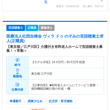
覧
更新日：2026/02/02 求人番号：532717
言語聴覚士
正職員
募集停止
医療法人社団自靖会 ヴィラ ドゥ のぞみ
の言語聴覚士求
人(正職員)
【東京都／江戸川区】介護付き有料老人ホームで言語聴覚士募
集！＜常勤＞
【モデル月収】
24.4
万円～
50.5
万円
程度
給与
東京都 江戸川区
勤務地
【仕事内容】 ■有料老人ホームにてリハビリ業務 ・
個別機能訓練計画の作成 ・機…
仕事内容
車通勤可
残業少なめ
託児所・育児補助