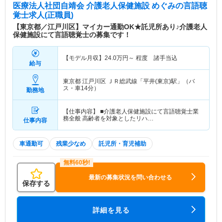
医療法人社団自靖会 介護老人保健施設 めぐみ
の言語聴
覚士求人(正職員)
【東京都／江戸川区】マイカー通勤OK★託児所あり♪介護老人
保健施設にて言語聴覚士の募集です！
【モデル月収】
24.0
万円～
程度 諸手当込
給与
東京都 江戸川区
ＪＲ総武線「平井(東京)駅」（バ
ス・車14分）
勤務地
【仕事内容】 ■介護老人保健施設にて言語聴覚士業
務全般 高齢者を対象としたリハ…
仕事内容
車通勤可
残業少なめ
託児所・育児補助
最新の募集状況を問い合わせる
保存する
詳細を見る