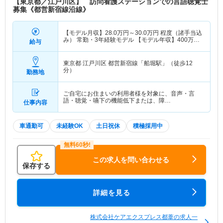
【東京都／江戸川区】 訪問看護ステーションでの言語聴覚士
募集《都営新宿線沿線》
【モデル月収】
28.0
万円～
30.0
万円
程度（諸手当込
み） 常勤・3年経験モデル 【モデル年収】
400
万円
給与
～
420
万円
程度（諸手当込み） 常勤・3年経験モデ
ル
東京都 江戸川区
都営新宿線「船堀駅」（徒歩12
分）
勤務地
ご自宅にお住まいの利用者様を対象に、音声・言
語・聴覚・嚥下の機能低下または、障…
仕事内容
車通勤可
未経験OK
土日祝休
積極採用中
この求人を問い合わせる
保存する
詳細を見る
株式会社ケアエクスプレス都葦の求人一