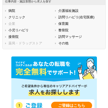
仕事内容・施設形態から求人を探す
広島県
山口県
徳島県
病院
介護福祉施設
香川県
愛媛県
高知県
クリニック
訪問リハビリ(在宅医療)
福岡県
佐賀県
長崎県
企業
保育園
熊本県
大分県
宮崎県
小児リハビリ
整骨院
鹿児島県
沖縄県
接骨院
訪問マッサージ
薬局・ドラッグストア
その他
ご登録はこちら