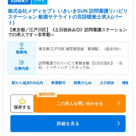
言語聴覚士
パート
株式会社メディセプト いきいきSUN 訪問看護リハビリ
ステーション 船堀サテライト
の言語聴覚士求人(パー
ト)
【東京都／江戸川区】《土日祝休み◎》訪問看護ステーション
での求人です＜非常勤＞
東京都 江戸川区
都営新宿線「船堀駅」（徒歩3分）
勤務地
訪問看護でのリハビリ業務全般 【1日の流れ】 ・出
社、ミーティング（スタッフみ…
仕事内容
駅から徒歩5分以内
車通勤可
残業少なめ
土日祝休
積極採
この求人を問い合わせる
保存する
詳細を見る