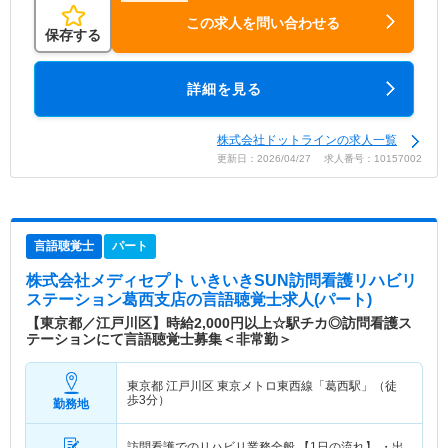
この求人を問い合わせる
保存する
詳細を見る
株式会社ドットラインの求人一覧
更新日：2026/04/27 求人番号：10157002
言語聴覚士
パート
株式会社メディセプト いきいきSUN訪問看護リハビリ
ステーション葛西支店
の言語聴覚士求人(パート)
【東京都／江戸川区】時給2,000円以上☆駅チカ◎訪問看護ス
テーションにて言語聴覚士募集＜非常勤＞
東京都 江戸川区
東京メトロ東西線「葛西駅」（徒
歩3分）
勤務地
訪問看護でのリハビリ業務全般 【1日の流れ】 ・出