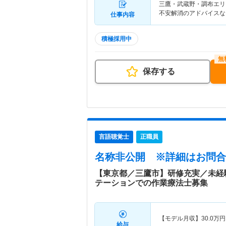
三鷹・武蔵野・調布エリ
不安解消のアドバイスな
仕事内容
積極採用中
保存する
言語聴覚士
正職員
名称非公開
※詳細はお問合
【東京都／三鷹市】研修充実／未経
テーションでの作業療法士募集
【モデル月収】
30.0
万円
給与