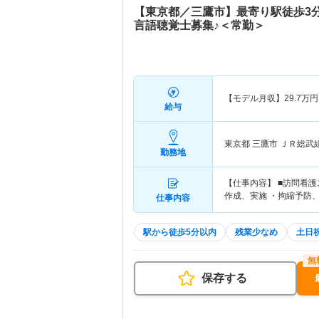
【東京都／三鷹市】最寄り駅徒歩3
言語聴覚士募集♪＜常勤＞
【モデル月収】
29.7
万円
給与
東京都 三鷹市
ＪＲ総武
勤務地
【仕事内容】 ■訪問看
作成、実施 ・拘縮予防
仕事内容
駅から徒歩5分以内
残業少なめ
土日
保存する