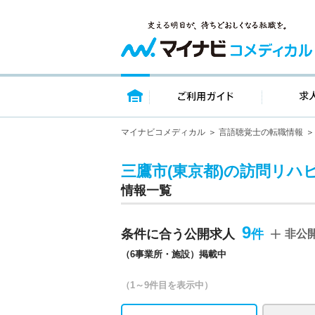
トップページ
ご利用ガイ
マイナビコメディカル
言語聴覚士の転職情報
三鷹市(東京都)の訪問リハ
情報一覧
9
条件に合う公開求人
非公
（6事業所・施設）掲載中
（1～9件目を表示中）