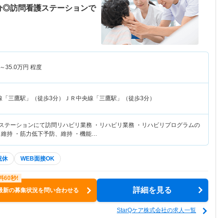
分◎訪問看護ステーションで
～
35.0
万円
程度
線「三鷹駅」（徒歩3分）ＪＲ中央線「三鷹駅」（徒歩3分）
護ステーションにて訪問リハビリ業務 ・リハビリ業務 ・リハビリプログラムの
、維持 ・筋力低下予防、維持 ・機能…
祝休
WEB面接OK
詳細を見る
最新の募集状況を問い合わせる
StarQケア株式会社の求人一覧