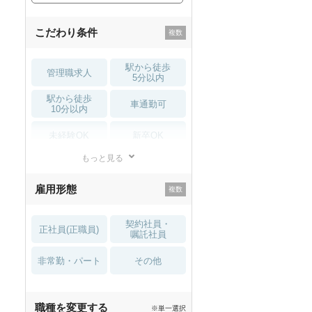
こだわり条件
駅から徒歩
管理職求人
5分以内
駅から徒歩
車通勤可
10分以内
未経験OK
新卒OK
もっと見る
残業少なめ
寮・借り上げ
雇用形態
託児所・
住宅手当・補助
育児補助
契約社員・
正社員(正職員)
土日祝休
無資格 OK
嘱託社員
非常勤・パート
積極採用中
WEB面接OK
その他
2027年4月入職可
夏～秋入職可
職種を変更する
※単一選択