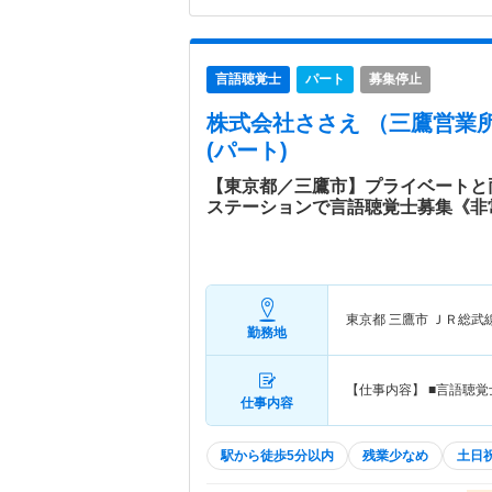
言語聴覚士
パート
募集停止
株式会社ささえ （三鷹営業
(パート)
【東京都／三鷹市】プライベートと
ステーションで言語聴覚士募集《非
東京都 三鷹市
ＪＲ総武
勤務地
【仕事内容】 ■言語聴
仕事内容
駅から徒歩5分以内
残業少なめ
土日