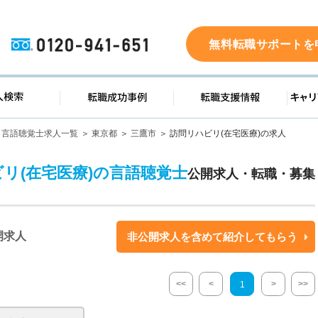
0120-941-651
無料転職サポートを
ド
求人検索
転職成功事例
転職支
言語聴覚士求人一覧
東京都
三鷹市
訪問リハビリ(在宅医療)の求人
ビリ(在宅医療)の言語聴覚士
公開求人・転職・募集
開求人
非公開求人を含めて紹介してもらう
<<
<
>
>>
1