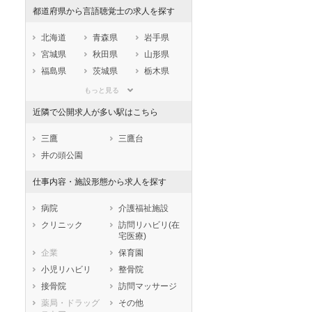
都道府県から言語聴覚士の求人を探す
北海道
青森県
岩手県
宮城県
秋田県
山形県
福島県
茨城県
栃木県
群馬県
埼玉県
千葉県
もっと見る
東京都
神奈川県
新潟県
近隣で公開求人が多い駅はこちら
山梨県
長野県
富山県
石川県
福井県
岐阜県
三鷹
三鷹台
静岡県
愛知県
三重県
井の頭公園
滋賀県
京都府
大阪府
仕事内容・施設形態から求人を探す
兵庫県
奈良県
和歌山県
鳥取県
島根県
岡山県
病院
介護福祉施設
広島県
山口県
徳島県
クリニック
訪問リハビリ(在
宅医療)
香川県
愛媛県
高知県
企業
保育園
福岡県
佐賀県
長崎県
小児リハビリ
整骨院
熊本県
大分県
宮崎県
接骨院
訪問マッサージ
鹿児島県
沖縄県
薬局・ドラッグ
その他