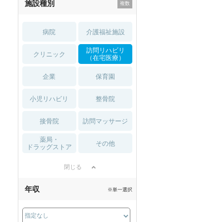
施設種別
病院
介護福祉施設
訪問リハビリ
クリニック
（在宅医療）
企業
保育園
小児リハビリ
整骨院
接骨院
訪問マッサージ
薬局・
その他
ドラッグストア
閉じる
年収
※単一選択