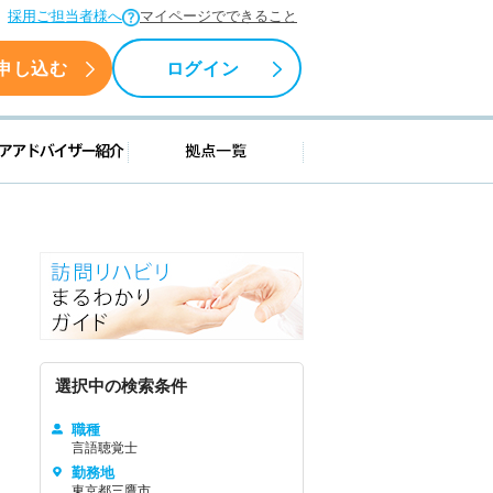
採用ご担当者様へ
マイページでできること
申し込む
ログイン
援情報
キャリアアドバイザー紹介
拠点一覧
選択中の検索条件
職種
言語聴覚士
勤務地
東京都三鷹市