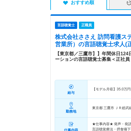
おすすめ順
言語聴覚士
正職員
株式会社ささえ 訪問看護ス
営業所）
の言語聴覚士求人(正
【東京都／三鷹市】】年間休日124
ーションの言語聴覚士募集＜正社員
【モデル月収】
35.0
万円
給与
東京都 三鷹市
ＪＲ総武
勤務地
★仕事内容★ 発声・発
言語聴覚療法・摂食嚥下
仕事内容