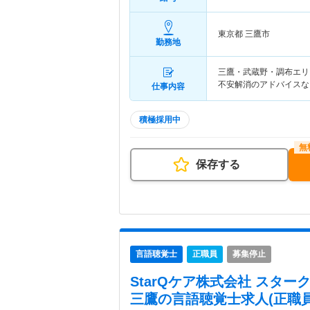
東京都 三鷹市
勤務地
三鷹・武蔵野・調布エリ
不安解消のアドバイスな
仕事内容
積極採用中
保存する
言語聴覚士
正職員
募集停止
StarQケア株式会社 スタ
三鷹
の言語聴覚士求人(正職員