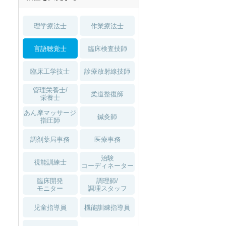
1月入職可
理学療法士
作業療法士
言語聴覚士
臨床検査技師
臨床工学技士
診療放射線技師
管理栄養士/
柔道整復師
栄養士
あん摩マッサージ
鍼灸師
指圧師
調剤薬局事務
医療事務
治験
視能訓練士
コーディネーター
臨床開発
調理師/
モニター
調理スタッフ
児童指導員
機能訓練指導員