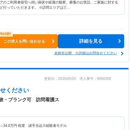
アのご利用者様宅へ伺い病状や経過の観察、療養のお世話、ご家族に対する
ど行っていただきます。 ※訪問エリアは三…
詳細を見る
この求人を問い合わせる
名称非公開 ※詳細はお問合せください
更新日：2026/05/26 求人番号：9080368
せください
験・ブランク可 訪問看護ス
～
34.0
万円
程度 諸手当込※経験者モデル