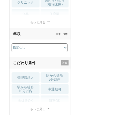
訪問リハビリ
クリニック
（在宅医療）
企業
保育園
もっと見る
小児リハビリ
整骨院
年収
※単一選択
接骨院
訪問マッサージ
薬局・
その他
ドラッグストア
こだわり条件
駅から徒歩
管理職求人
5分以内
駅から徒歩
車通勤可
10分以内
未経験OK
新卒OK
もっと見る
残業少なめ
寮・借り上げ