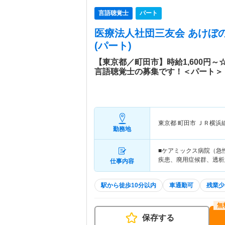
言語聴覚士
パート
医療法人社団三友会 あけぼ
(パート)
【東京都／町田市】時給1,600円
言語聴覚士の募集です！＜パート＞
東京都 町田市
ＪＲ横浜
勤務地
■ケアミックス病院（急
疾患、廃用症候群、透析
仕事内容
駅から徒歩10分以内
車通勤可
残業少
保存する