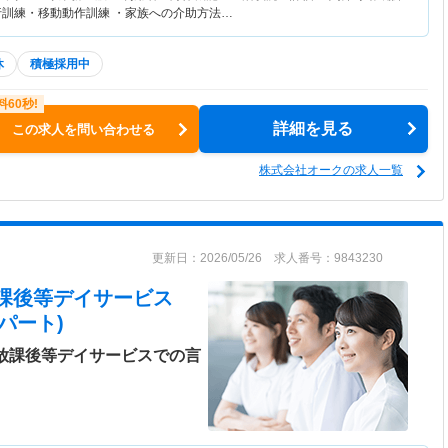
行訓練・移動動作訓練 ・家族への介助方法…
休
積極採用中
詳細を見る
この求人を問い合わせる
株式会社オークの求人一覧
更新日：2026/05/26 求人番号：9843230
E 放課後等デイサービス
パート)
◎放課後等デイサービスでの言