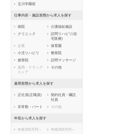
玉川学園前
兵庫県
奈良県
和歌山県
鳥取県
島根県
岡山県
仕事内容・施設形態から求人を探す
広島県
山口県
徳島県
病院
介護福祉施設
香川県
愛媛県
高知県
クリニック
訪問リハビリ(在
福岡県
佐賀県
長崎県
宅医療)
熊本県
大分県
宮崎県
企業
保育園
鹿児島県
沖縄県
小児リハビリ
整骨院
接骨院
訪問マッサージ
薬局・ドラッグ
その他
ストア
雇用形態から求人を探す
正社員(正職員)
契約社員・嘱託
社員
非常勤・パート
その他
年収から求人を探す
年収300万円～
年収350万円～