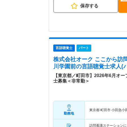
保存する
言語聴覚士
パート
株式会社オーク ここから訪
川学園前
の言語聴覚士求人(パ
【東京都／町田市】2026年6月オ
士募集＜非常勤＞
東京都 町田市
小田急小
勤務地
訪問看護ステーションに