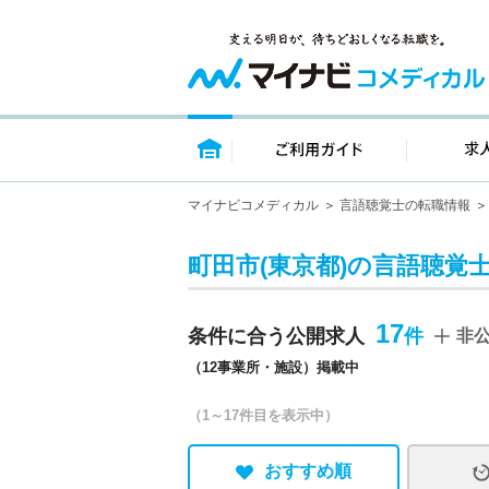
トップページ
ご利用ガイ
マイナビコメディカル
言語聴覚士の転職情報
町田市(東京都)の言語聴覚
17
条件に合う公開求人
非
（12事業所・施設）掲載中
（1～17件目を表示中）
おすすめ順