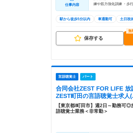
練や筋力強化訓練 ・歩
仕事内容
駅から徒歩5分以内
車通勤可
土日祝
保存する
言語聴覚士
パート
合同会社ZEST FOR LIF
ZEST町田
の言語聴覚士求人(
【東京都/町田市】週2日～勤務可
語聴覚士業務＜非常勤＞