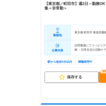
【東京都／町田市】週2日～勤務O
集＜非常勤＞
東京都 町田市
東急田園
勤務地
訪問看護にてリハビリテ
般 ・日常生活の活動ケ
仕事内容
駅から徒歩5分以内
積極採用中
保存する