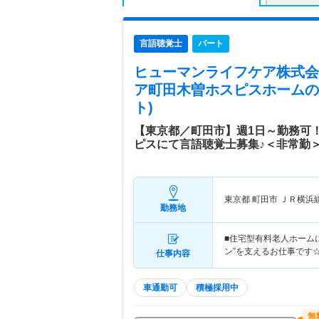
言語聴覚士
パート
ヒューマンライフケア株式会
ア町田木曽ホスピスホーム
の
ト)
【東京都／町田市】週1日～勤務可
ピスにて言語聴覚士募集♪＜非常勤
東京都 町田市
ＪＲ横浜
勤務地
■住宅型有料老人ホーム
ン”を支えるお仕事です
仕事内容
車通勤可
積極採用中