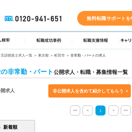
0120-941-651
無料転職サポートを
ド
求人検索
転職成功事例
転職支
言語聴覚士求人一覧
東京都
町田市
非常勤・パートの求人
士の非常勤・パート
公開求人・転職・募集情報一覧
公開求人
非公開求人を含めて紹介してもらう
<<
<
>
>>
1
新着順