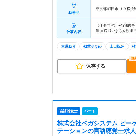
東京都 町田市
ＪＲ横浜
勤務地
【仕事内容】 ■放課後
業 ※送迎できる方歓迎 
仕事内容
車通勤可
残業少なめ
土日祝休
積
保存する
言語聴覚士
パート
株式会社ベガシステム ビー
テーション
の言語聴覚士求人