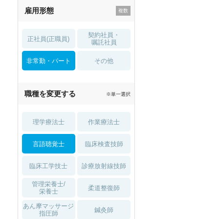
雇用形態
託児所・
住宅手当・補助
育児補助
契約社員・
正社員(正職員)
土日祝休
無資格 OK
嘱託社員
非常勤・パート
積極採用中
WEB面接OK
その他
2027年4月入職可
夏～秋入職可
職種を変更する
※単一選択
1月入職可
理学療法士
作業療法士
言語聴覚士
臨床検査技師
臨床工学技士
診療放射線技師
管理栄養士/
柔道整復師
栄養士
あん摩マッサージ
鍼灸師
指圧師