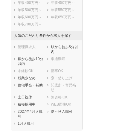
年収400万円～
年収450万円～
年収500万円～
年収550万円～
年収600万円～
年収650万円～
年収700万円～
人気のこだわり条件から求人を探す
管理職求人
駅から徒歩5分以
内
駅から徒歩10分
車通勤可
以内
未経験OK
新卒OK
残業少なめ
寮・借り上げ
住宅手当・補助
託児所・育児補
助
土日祝休
無資格 OK
積極採用中
WEB面接OK
2027年4月入職
夏～秋入職可
可
1月入職可