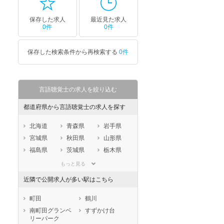
保存した求人
最近見た求人
0件
0件
保存した検索条件から再検索する
0件
言語聴覚士の求人を絞り込む
都道府県から言語聴覚士の求人を探す
北海道
青森県
岩手県
宮城県
秋田県
山形県
福島県
茨城県
栃木県
群馬県
埼玉県
千葉県
もっと見る
東京都
神奈川県
新潟県
近隣で公開求人が多い駅はこちら
山梨県
長野県
富山県
石川県
福井県
岐阜県
町田
鶴川
静岡県
愛知県
三重県
南町田グランベ
すずかけ台
リーパーク
滋賀県
京都府
大阪府