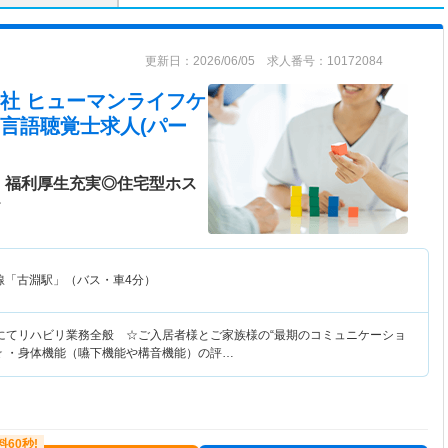
更新日：2026/06/05 求人番号：10172084
社 ヒューマンライフケ
言語聴覚士求人(パー
！福利厚生充実◎住宅型ホス
＞
線「古淵駅」（バス・車4分）
にてリハビリ業務全般 ☆ご入居者様とご家族様の“最期のコミュニケーショ
☆ ・身体機能（嚥下機能や構音機能）の評…