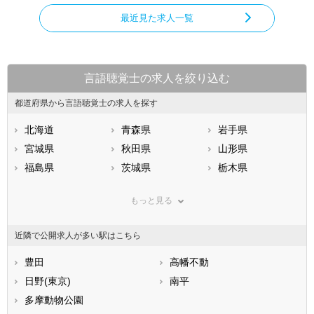
最近見た求人一覧
言語聴覚士の求人を絞り込む
都道府県から言語聴覚士の求人を探す
北海道
青森県
岩手県
宮城県
秋田県
山形県
福島県
茨城県
栃木県
群馬県
埼玉県
千葉県
もっと見る
東京都
神奈川県
新潟県
山梨県
長野県
富山県
近隣で公開求人が多い駅はこちら
石川県
福井県
岐阜県
静岡県
豊田
愛知県
高幡不動
三重県
滋賀県
日野(東京)
京都府
南平
大阪府
兵庫県
多摩動物公園
奈良県
和歌山県