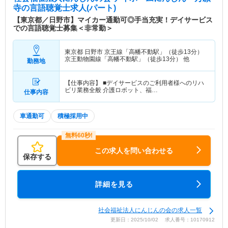
寺
の言語聴覚士求人(パート)
【東京都／日野市】マイカー通勤可◎手当充実！デイサービス
での言語聴覚士募集＜非常勤＞
東京都 日野市
京王線「高幡不動駅」（徒歩13分）
京王動物園線「高幡不動駅」（徒歩13分） 他
勤務地
【仕事内容】 ■デイサービスのご利用者様へのリハ
ビリ業務全般 介護ロボット、福…
仕事内容
車通勤可
積極採用中
この求人を問い合わせる
保存する
詳細を見る
社会福祉法人にんじんの会の求人一覧
更新日：2025/10/02 求人番号：10170912