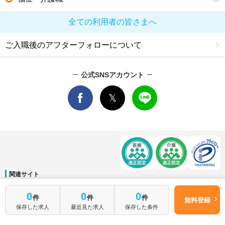
全ての利用者の皆さまへ
ご入職後のアフターフォローについて
公式SNSアカウント
関連サイト
マイナビDOCTOR
│
マイナビ看護師
│
マイナビ薬剤師
│
マイナビ保育士
0
0
0
件
件
件
運営会社
無料登録
保存した求人
最近見た求人
保存した条件
会社概要
│
ご利用規約
│
個人情報保護方針
│
サイトマップ
│
お問い合わせ
Copyright © Mynavi Corporation