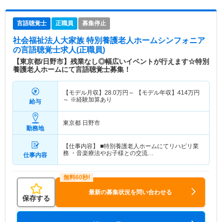
言語聴覚士
正職員
募集停止
社会福祉法人大家族 特別養護老人ホームシンフォニア
の言語聴覚士求人(正職員)
【東京都/日野市】残業なし◎幅広いイベントが行えます☆特別
養護老人ホームにて言語聴覚士募集！
【モデル月収】
28.0
万円～
【モデル年収】
414
万円
～
※経験加算あり
給与
東京都 日野市
勤務地
【仕事内容】 ■特別養護老人ホームにてリハビリ業
務 ・音楽療法やお子様との交流…
仕事内容
最新の募集状況を問い合わせる
保存する