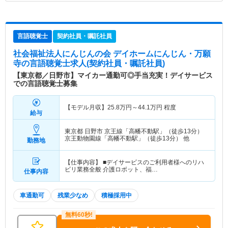
言語聴覚士
契約社員・嘱託社員
社会福祉法人にんじんの会 デイホームにんじん・万願
寺
の言語聴覚士求人(契約社員・嘱託社員)
【東京都／日野市】マイカー通勤可◎手当充実！デイサービス
での言語聴覚士募集
【モデル月収】
25.8
万円～
44.1
万円
程度
給与
東京都 日野市
京王線「高幡不動駅」（徒歩13分）
京王動物園線「高幡不動駅」（徒歩13分） 他
勤務地
【仕事内容】 ■デイサービスのご利用者様へのリハ
ビリ業務全般 介護ロボット、福…
仕事内容
車通勤可
残業少なめ
積極採用中