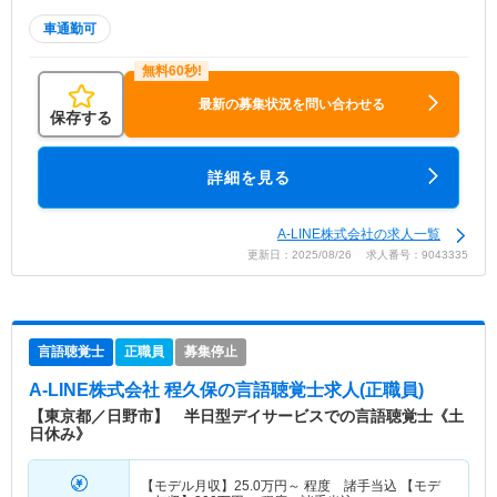
車通勤可
最新の募集状況を問い合わせる
保存する
詳細を見る
A-LINE株式会社の求人一覧
更新日：2025/08/26 求人番号：9043335
言語聴覚士
正職員
募集停止
A-LINE株式会社 程久保
の言語聴覚士求人(正職員)
【東京都／日野市】 半日型デイサービスでの言語聴覚士《土
日休み》
【モデル月収】
25.0
万円～
程度 諸手当込 【モデ