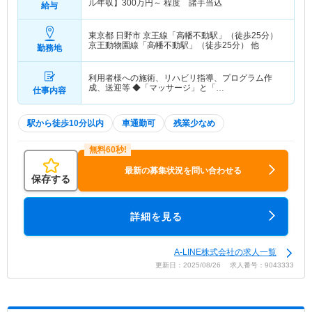
ル年収】
300
万円～
程度 諸手当込
給与
東京都 日野市
京王線「高幡不動駅」（徒歩25分）
京王動物園線「高幡不動駅」（徒歩25分） 他
勤務地
利用者様への施術、リハビリ指導、プログラム作
成、送迎等 ◆「マッサージ」と「…
仕事内容
駅から徒歩10分以内
車通勤可
残業少なめ
最新の募集状況を問い合わせる
保存する
詳細を見る
A-LINE株式会社の求人一覧
更新日：2025/08/26 求人番号：9043333