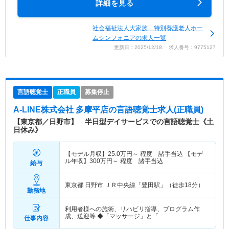
詳細を見る
社会福祉法人大家族 特別養護老人ホー
ムシンフォニアの求人一覧
更新日：2025/12/18 求人番号：9775127
言語聴覚士
正職員
募集停止
A-LINE株式会社 多摩平店
の言語聴覚士求人(正職員)
【東京都／日野市】 半日型デイサービスでの言語聴覚士《土
日休み》
【モデル月収】
25.0
万円～
程度 諸手当込 【モデ
ル年収】
300
万円～
程度 諸手当込
給与
東京都 日野市
ＪＲ中央線「豊田駅」（徒歩18分）
勤務地
利用者様への施術、リハビリ指導、プログラム作
成、送迎等 ◆「マッサージ」と「…
仕事内容