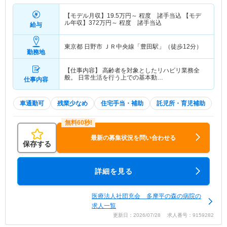
【モデル月収】
19.5
万円～
程度 諸手当込 【モデ
ル年収】
372
万円～
程度 諸手当込
給与
東京都 日野市
ＪＲ中央線「豊田駅」（徒歩12分）
勤務地
【仕事内容】 高齢者を対象としたリハビリ業務全
般。 日常生活を行う上での基本動…
仕事内容
車通勤可
残業少なめ
住宅手当・補助
託児所・育児補助
最新の募集状況を問い合わせる
保存する
詳細を見る
医療法人社団充会 多摩平の森の病院の
求人一覧
更新日：2026/07/28 求人番号：9159282