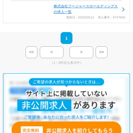
株式会社フージャースホールディングス
の求人一覧
更新日：2025/05/12 求人番号：9737630
1
<<
<
>
>>
（1～9件目を表示中）