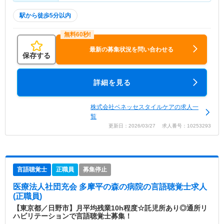
駅から徒歩5分以内
最新の募集状況を問い合わせる
保存する
詳細を見る
株式会社ベネッセスタイルケアの求人一
覧
更新日：2026/03/27 求人番号：10253293
言語聴覚士
正職員
募集停止
医療法人社団充会 多摩平の森の病院
の言語聴覚士求人
(正職員)
【東京都／日野市】月平均残業10h程度☆託児所あり◎通所リ
ハビリテーションで言語聴覚士募集！