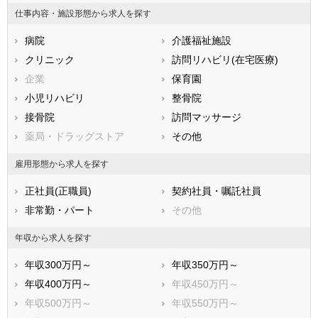
鳥取県
島根県
岡山県
仕事内容・施設形態から求人を探す
広島県
山口県
徳島県
病院
介護福祉施設
香川県
愛媛県
高知県
クリニック
訪問リハビリ(在宅医療)
福岡県
佐賀県
長崎県
企業
保育園
熊本県
大分県
宮崎県
小児リハビリ
整骨院
鹿児島県
沖縄県
接骨院
訪問マッサージ
薬局・ドラッグストア
その他
雇用形態から求人を探す
正社員(正職員)
契約社員・嘱託社員
非常勤・パート
その他
年収から求人を探す
年収300万円～
年収350万円～
年収400万円～
年収450万円～
年収500万円～
年収550万円～