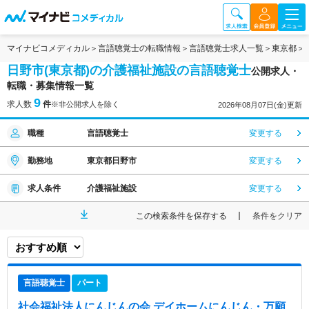
マイナビコメディカル
言語聴覚士の転職情報
言語聴覚士求人一覧
東京都
日野市(東京都)の介護福祉施設の言語聴覚士
公開求人・
転職・募集情報一覧
9
求人数
件
※非公開求人を除く
2026年08月07日(金)更新
職種
言語聴覚士
変更する
勤務地
東京都日野市
変更する
求人条件
介護福祉施設
変更する
この検索条件を保存する
条件をクリア
言語聴覚士
パート
社会福祉法人にんじんの会 デイホームにんじん・万願