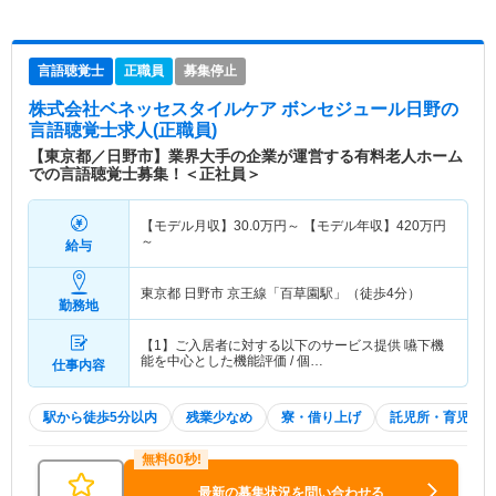
言語聴覚士
正職員
募集停止
株式会社ベネッセスタイルケア ボンセジュール日野
の
言語聴覚士求人(正職員)
【東京都／日野市】業界大手の企業が運営する有料老人ホーム
での言語聴覚士募集！＜正社員＞
【モデル月収】
30.0
万円～
【モデル年収】
420
万円
～
給与
東京都 日野市
京王線「百草園駅」（徒歩4分）
勤務地
【1】ご入居者に対する以下のサービス提供 嚥下機
能を中心とした機能評価 / 個…
仕事内容
駅から徒歩5分以内
残業少なめ
寮・借り上げ
託児所・育児補助
最新の募集状況を問い合わせる