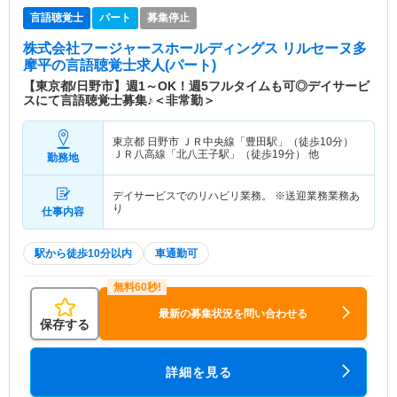
言語聴覚士
パート
募集停止
株式会社フージャースホールディングス リルセーヌ多
摩平
の言語聴覚士求人(パート)
【東京都/日野市】週1～OK！週5フルタイムも可◎デイサービ
スにて言語聴覚士募集♪＜非常勤＞
東京都 日野市
ＪＲ中央線「豊田駅」（徒歩10分）
ＪＲ八高線「北八王子駅」（徒歩19分） 他
勤務地
デイサービスでのリハビリ業務。 ※送迎業務業務あ
り
仕事内容
駅から徒歩10分以内
車通勤可
最新の募集状況を問い合わせる
保存する
詳細を見る