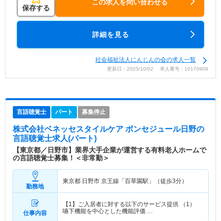
この求人を問い合わせる
保存する
詳細を見る
社会福祉法人にんじんの会の求人一覧
更新日：2025/10/02 求人番号：10170908
言語聴覚士
パート
募集停止
株式会社ベネッセスタイルケア ボンセジュール日野
の
言語聴覚士求人(パート)
【東京都／日野市】業界大手企業が運営する有料老人ホームで
の言語聴覚士募集！＜非常勤＞
東京都 日野市
京王線「百草園駅」（徒歩3分）
勤務地
【1】ご入居者に対する以下のサービス提供 （1）
嚥下機能を中心とした機能評価 …
仕事内容