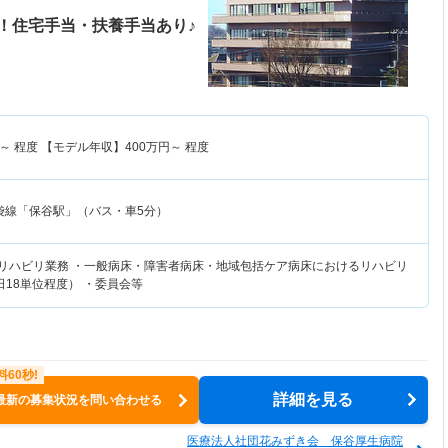
！住宅手当・扶養手当あり♪
～
程度 【モデル年収】
400
万円～
程度
袋線「保谷駅」（バス・車5分）
のリハビリ業務 ・一般病床・障害者病床・地域包括ケア病床におけるリハビリ
18単位程度） ・委員会等
詳細を見る
最新の募集状況を問い合わせる
医療法人社団花みずき会 保谷厚生病院