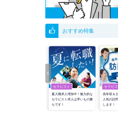
おすすめ特集
セラピスト
セラピスト
セラピス
転職で高収入を狙う！計画的
夏入職求人増加中！魅力的な
高年収＆
な活動でPTの好条件求人を
セラピスト求人は早いもの勝
人気の訪
見つけるには？
ちです！
します！