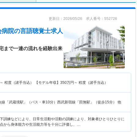
更新日：2026/05/26 求人番号：552726
会病院
の言語聴覚士求人
宅まで一連の流れを経験出来
～
程度（諸手当込） 【モデル年収】
350
万円～
程度（諸手当込）
央線「武蔵境駅」（バス・車10分）西武新宿線「田無駅」（徒歩15分） 他
下訓練などにより、日常生活動や活動の訓練により、対象者ひとりひとりに
点から身体能力や生活能力等を十分に評価し、…