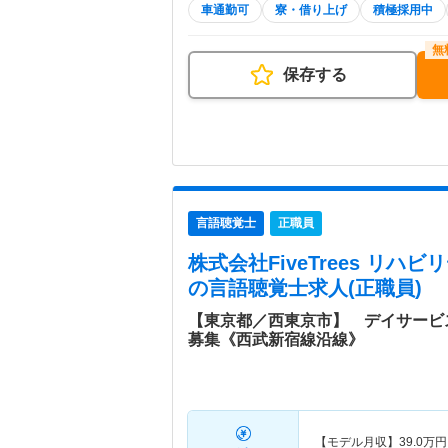
車通勤可
寮・借り上げ
積極採用中
保存する
言語聴覚士
正職員
株式会社FiveTrees リ
の言語聴覚士求人(正職員)
【東京都／西東京市】 デイサービ
募集《西武新宿線沿線》
【モデル月収】
39.0
万円