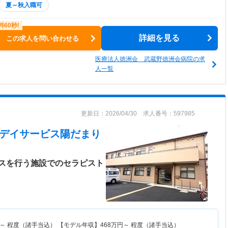
夏～秋入職可
詳細を見る
この求人を問い合わせる
医療法人徳洲会 武蔵野徳洲会病院の求
人一覧
更新日：2026/04/30 求人番号：597985
ハビリデイサービス陽だまり
スを行う施設でのセラピスト
～
程度（諸手当込） 【モデル年収】
468
万円～
程度（諸手当込）