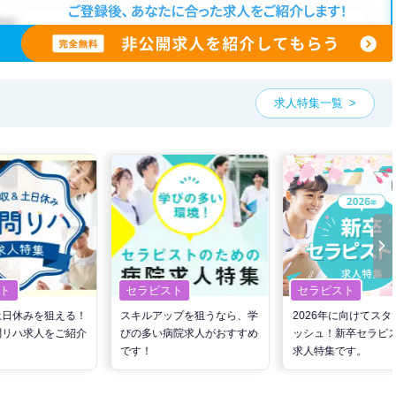
求人特集一覧
ト
セラピスト
セラピスト
土日休みを狙える！
スキルアップを狙うなら、学
2026年に向けてスタ
問リハ求人をご紹介
びの多い病院求人がおすすめ
ッシュ！新卒セラピ
です！
求人特集です。