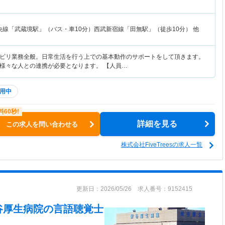
央線「武蔵境駅」（バス・車10分）西武新宿線「田無駅」（徒歩10分） 他
ビリ業務全般。日常生活を行う上での基本動作のサポートをして頂きます。
様々な人との連携が必要となります。 【人員…
用中
詳細を見る
この求人を問い合わせる
株式会社FiveTreesの求人一覧
更新日：2026/05/26 求人番号：9152415
谷厚生病院
の言語聴覚士