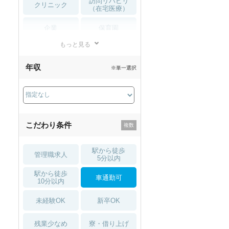
訪問リハビリ
クリニック
（在宅医療）
企業
保育園
もっと見る
小児リハビリ
整骨院
年収
※単一選択
接骨院
訪問マッサージ
薬局・
その他
ドラッグストア
こだわり条件
駅から徒歩
管理職求人
5分以内
駅から徒歩
車通勤可
10分以内
未経験OK
新卒OK
残業少なめ
寮・借り上げ