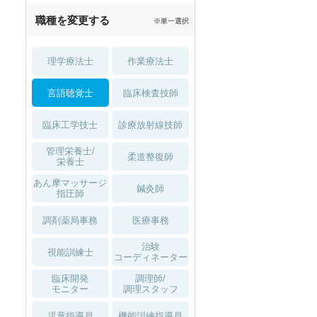
職種を変更する
※単一選択
理学療法士
作業療法士
言語聴覚士
臨床検査技師
臨床工学技士
診療放射線技師
管理栄養士/
柔道整復師
栄養士
あん摩マッサージ
鍼灸師
指圧師
調剤薬局事務
医療事務
治験
視能訓練士
コーディネーター
臨床開発
調理師/
モニター
調理スタッフ
児童指導員
機能訓練指導員