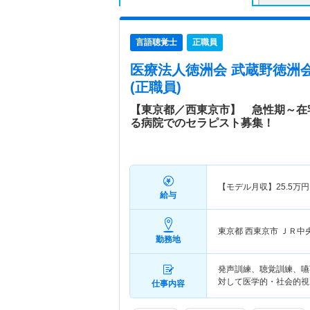
言語聴覚士
正職員
医療法人徳洲会 武蔵野徳洲
(正職員)
【東京都／西東京市】 急性期～在
る病院でのセラピスト募集！
【モデル月収】
25.5
万円
給与
東京都 西東京市
ＪＲ中
勤務地
発声訓練、聴覚訓練、嚥
対して医学的・社会的視
仕事内容