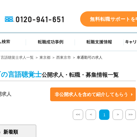
0120-941-651
無料転職サポートを
ド
求人検索
転職成功事例
転職支
言語聴覚士求人一覧
東京都
西東京市
車通勤可の求人
可の言語聴覚士
公開求人・転職・募集情報一覧
開求人
非公開求人を含めて紹介してもらう
<<
<
>
>>
1
新着順