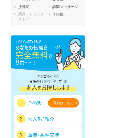
鹿児島県
沖縄県
接骨院
訪問マッサージ
薬局・ドラッグ
その他
ストア
セラピスト
セラピスト
ご登録はこちら
ートダ
世の中の需要の高まりととも
ワークライフバランス重視派
スト向け
に増加傾向の「介護施設」求
の方へ！なぜ120日が基準？
人をご紹介！
数え方も解説