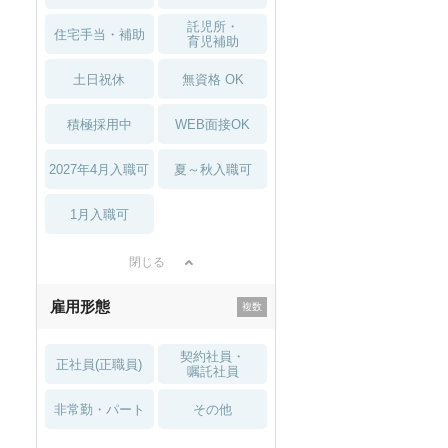
託児所・
住宅手当・補助
育児補助
土日祝休
無資格 OK
積極採用中
WEB面接OK
2027年4月入職可
夏～秋入職可
1月入職可
閉じる
雇用形態
契約社員・
正社員(正職員)
嘱託社員
非常勤・パート
その他