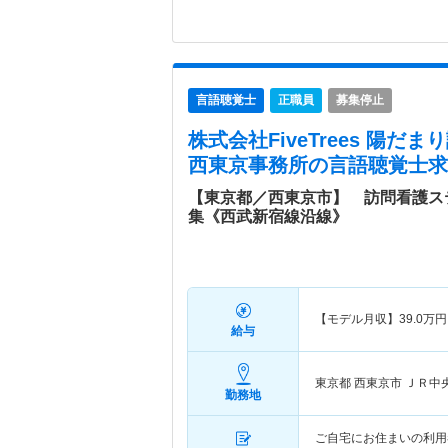
言語聴覚士
正職員
募集停止
株式会社FiveTrees 陽
西東京事務所
の言語聴覚士求
【東京都／西東京市】 訪問看護ス
集《西武新宿線沿線》
【モデル月収】
39.0
万円
給与
東京都 西東京市
ＪＲ中
勤務地
ご自宅にお住まいの利用