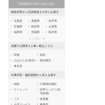
言語聴覚士の求人を絞り込む
都道府県から言語聴覚士の求人を探す
北海道
青森県
岩手県
宮城県
秋田県
山形県
福島県
茨城県
栃木県
群馬県
埼玉県
千葉県
もっと見る
東京都
神奈川県
新潟県
近隣で公開求人が多い駅はこちら
山梨県
長野県
富山県
石川県
福井県
岐阜県
田無
保谷
静岡県
愛知県
三重県
ひばりケ丘(東京)
西武柳沢
滋賀県
京都府
大阪府
東伏見
兵庫県
奈良県
和歌山県
仕事内容・施設形態から求人を探す
鳥取県
島根県
岡山県
広島県
山口県
徳島県
病院
介護福祉施設
香川県
愛媛県
高知県
クリニック
訪問リハビリ(在
宅医療)
福岡県
佐賀県
長崎県
企業
保育園
熊本県
大分県
宮崎県
小児リハビリ
整骨院