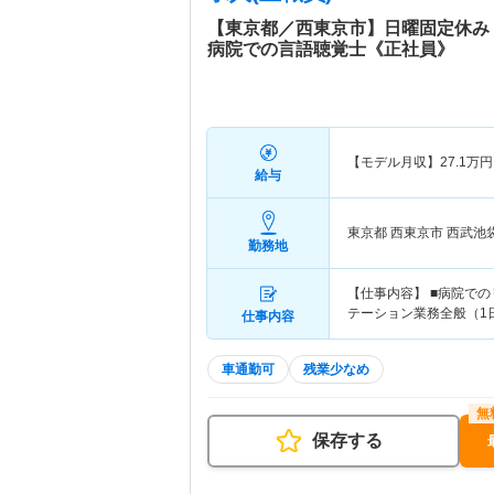
【東京都／西東京市】日曜固定休み
病院での言語聴覚士《正社員》
【モデル月収】
27.1
万円
給与
東京都 西東京市
西武池
勤務地
【仕事内容】 ■病院で
テーション業務全般（1日
仕事内容
車通勤可
残業少なめ
保存する