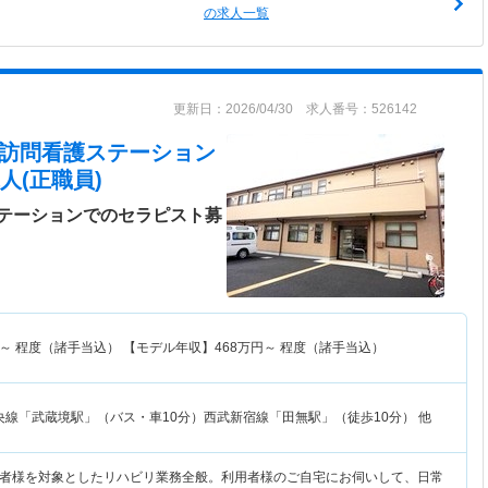
の求人一覧
更新日：2026/04/30 求人番号：526142
だまり訪問看護ステーション
人(正職員)
テーションでのセラピスト募
～
程度（諸手当込） 【モデル年収】
468
万円～
程度（諸手当込）
央線「武蔵境駅」（バス・車10分）西武新宿線「田無駅」（徒歩10分） 他
者様を対象としたリハビリ業務全般。利用者様のご自宅にお伺いして、日常