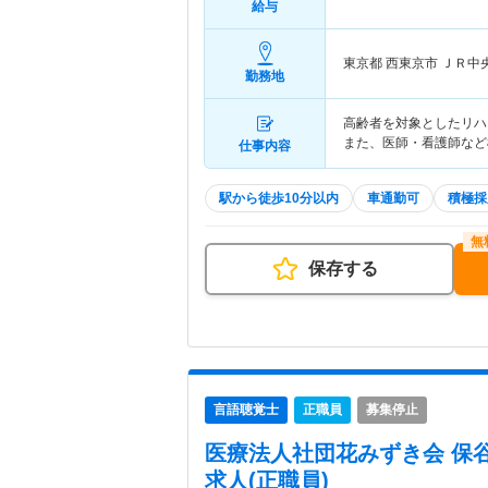
給与
東京都 西東京市
ＪＲ中
勤務地
高齢者を対象としたリハ
また、医師・看護師など
仕事内容
駅から徒歩10分以内
車通勤可
積極採
保存する
言語聴覚士
正職員
募集停止
医療法人社団花みずき会 保
求人(正職員)