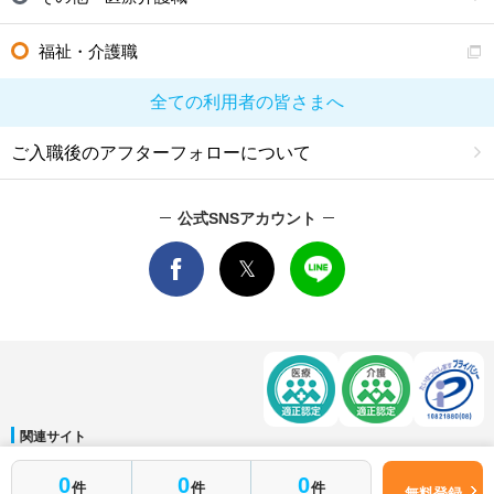
福祉・介護職
全ての利用者の皆さまへ
ご入職後のアフターフォローについて
公式SNSアカウント
関連サイト
マイナビDOCTOR
│
マイナビ看護師
│
マイナビ薬剤師
│
マイナビ保育士
0
0
0
件
件
件
運営会社
無料登録