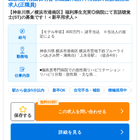
求人(正職員)
【神奈川県／横浜市港南区】福利厚生充実◎病院にて言語聴覚
士(ST)の募集です！＜新卒用求人＞
【モデル年収】
400
万円～
諸手当込 ※当法人の規
定による
給与
神奈川県 横浜市港南区
横浜市営地下鉄ブルーライ
ン(あざみ野－湘南台)「上永谷駅」（徒歩4分）
勤務地
■脳疾患専門病院での急性期リハビリテーション ・
リハビリ分類：急性期 ・主な疾…
仕事内容
駅から徒歩5分以内
新卒OK
住宅手当・補助
積極採用中
夏
この求人を問い合わせる
保存する
詳細を見る