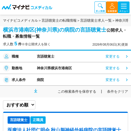
マイナビコメディカル
言語聴覚士の転職情報
言語聴覚士求人一覧
神奈川県
横浜市港南区(神奈川県)の病院の言語聴覚士
公開求人・
転職・募集情報一覧
5
求人数
件
※非公開求人を除く
2026年08月06日(木)更新
職種
言語聴覚士
変更する
勤務地
神奈川県横浜市港南区
変更する
求人条件
病院
変更する
この検索条件を保存する
条件をクリア
言語聴覚士
正職員
医療法人社団仁明会 秋山脳神経外科病院
の言語聴覚士