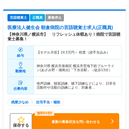
言語聴覚士
正職員
募集停止
医療法人健生会 朝倉病院
の言語聴覚士求人(正職員)
【神奈川県／横浜市】 リフレッシュ休暇あり！病院で言語聴
覚士募集！
【モデル月収】
24.5
万円～
程度（諸手当込み）
給与
神奈川県 横浜市港南区
横浜市営地下鉄ブルーライ
ン(あざみ野－湘南台)「下永谷駅」（徒歩13分）
勤務地
発声訓練、聴覚訓練、嚥下訓練などにより、日常生
活動作や活動の訓練により、対象者…
仕事内容
残業少なめ
住宅手当・補助
最新の募集状況を問い合わせる
保存する