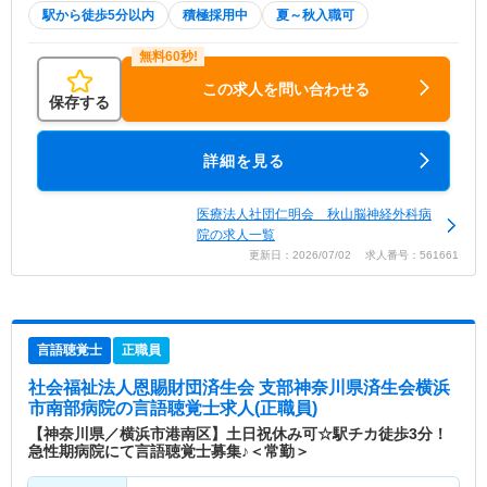
駅から徒歩5分以内
積極採用中
夏～秋入職可
この求人を問い合わせる
保存する
詳細を見る
医療法人社団仁明会 秋山脳神経外科病
院の求人一覧
更新日：2026/07/02 求人番号：561661
言語聴覚士
正職員
社会福祉法人恩賜財団済生会 支部神奈川県済生会横浜
市南部病院
の言語聴覚士求人(正職員)
【神奈川県／横浜市港南区】土日祝休み可☆駅チカ徒歩3分！
急性期病院にて言語聴覚士募集♪＜常勤＞