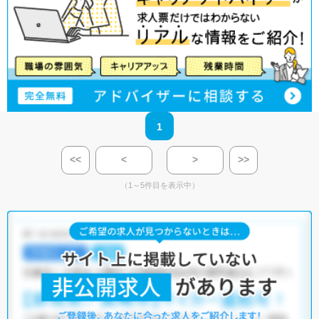
1
<<
<
>
>>
（1～5件目を表示中）