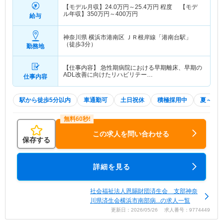
【モデル月収】
24.0
万円～
25.4
万円
程度 【モデ
ル年収】
350
万円～
400
万円
給与
神奈川県 横浜市港南区
ＪＲ根岸線「港南台駅」
（徒歩3分）
勤務地
【仕事内容】 急性期病院における早期離床、早期の
ADL改善に向けたリハビリテー…
仕事内容
駅から徒歩5分以内
車通勤可
土日祝休
積極採用中
夏～秋
この求人を問い合わせる
保存する
詳細を見る
社会福祉法人恩賜財団済生会 支部神奈
川県済生会横浜市南部病...の求人一覧
更新日：2026/05/26 求人番号：9774449