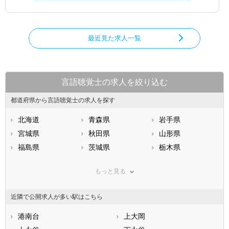
最近見た求人一覧
言語聴覚士の求人を絞り込む
都道府県から言語聴覚士の求人を探す
北海道
青森県
岩手県
宮城県
秋田県
山形県
福島県
茨城県
栃木県
群馬県
埼玉県
千葉県
もっと見る
東京都
神奈川県
新潟県
山梨県
長野県
富山県
近隣で公開求人が多い駅はこちら
石川県
福井県
岐阜県
静岡県
港南台
愛知県
上大岡
三重県