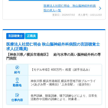
医療法人社団仁明会 秋山脳神経外科病
院の求人一覧
更新日：2026/07/02 求人番号：10211233
言語聴覚士
正職員
医療法人社団仁明会 秋山脳神経外科病院
の言語聴覚士
求人(正職員)
【神奈川県／横浜市港南区】 給与水準の高い脳神経外科の専
門病院
【モデル年収】
400
万円～
程度（諸手当込み）
給与
神奈川県 横浜市港南区
横浜市営地下鉄ブルーライ
ン(あざみ野－湘南台)「上永谷駅」（徒歩5分）
勤務地
発声訓練、聴覚訓練、嚥下訓練などにより、日常生
活動作や活動の訓練により、対象者…
仕事内容