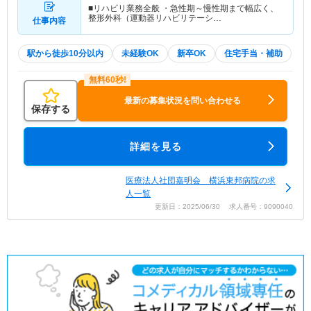
■リハビリ業務全般 ・急性期～慢性期まで幅広く、
整形外科（運動器リハビリテーシ…
仕事内容
駅から徒歩10分以内
未経験OK
新卒OK
住宅手当・補助
最新の募集状況を問い合わせる
保存する
詳細を見る
医療法人社団嘉明会 横浜東邦病院の求
人一覧
更新日：2025/06/30 求人番号：9090040