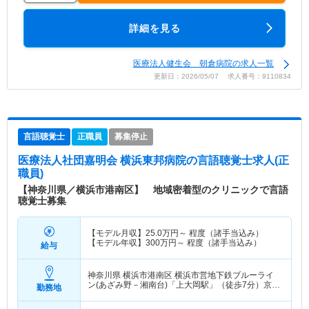
詳細を見る
医療法人健生会 朝倉病院の求人一覧
更新日：2026/05/07 求人番号：9110834
言語聴覚士
正職員
募集停止
医療法人社団嘉明会 横浜東邦病院
の言語聴覚士求人(正
職員)
【神奈川県／横浜市港南区】 地域密着型のクリニックで言語
聴覚士募集
【モデル月収】
25.0
万円～
程度（諸手当込み）
【モデル年収】
300
万円～
程度（諸手当込み）
給与
神奈川県 横浜市港南区
横浜市営地下鉄ブルーライ
ン(あざみ野－湘南台)「上大岡駅」（徒歩7分）京急
勤務地
本線「上大岡駅」（徒歩7分）