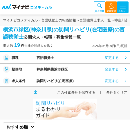
マイナビコメディカル
言語聴覚士の転職情報
言語聴覚士求人一覧
神奈川県
横浜市緑区(神奈川県)の訪問リハビリ(在宅医療)の言
語聴覚士
公開求人・転職・募集情報一覧
19
求人数
件
※非公開求人を除く
2026年08月09日(日)更新
職種
言語聴覚士
変更する
勤務地
神奈川県横浜市緑区
変更する
求人条件
訪問リハビリ(在宅医療)
変更する
この検索条件を保存する
条件をクリア