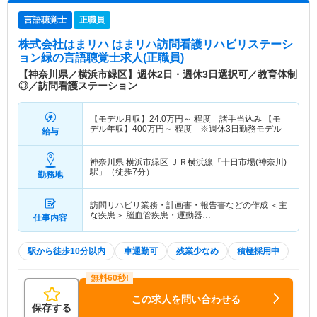
言語聴覚士
正職員
株式会社はまリハ はまリハ訪問看護リハビリステーシ
ョン緑
の言語聴覚士求人(正職員)
【神奈川県／横浜市緑区】週休2日・週休3日選択可／教育体制
◎／訪問看護ステーション
【モデル月収】
24.0
万円～
程度 諸手当込み 【モ
デル年収】
400
万円～
程度 ※週休3日勤務モデル
給与
神奈川県 横浜市緑区
ＪＲ横浜線「十日市場(神奈川)
駅」（徒歩7分）
勤務地
訪問リハビリ業務・計画書・報告書などの作成 ＜主
な疾患＞ 脳血管疾患・運動器…
仕事内容
駅から徒歩10分以内
車通勤可
残業少なめ
積極採用中
この求人を問い合わせる
保存する