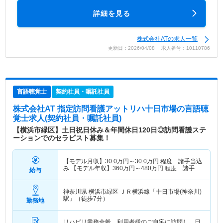
詳細を見る
株式会社ATの求人一覧
更新日：2026/04/08 求人番号：10110786
言語聴覚士
契約社員・嘱託社員
株式会社AT 指定訪問看護アットリハ十日市場
の言語聴
覚士求人(契約社員・嘱託社員)
【横浜市緑区】土日祝日休み＆年間休日120日◎訪問看護ステ
ーションでのセラピスト募集！
【モデル月収】
30.0
万円～
30.0
万円
程度 諸手当込
み 【モデル年収】
360
万円～
480
万円
程度 諸手当
給与
込み
神奈川県 横浜市緑区
ＪＲ横浜線「十日市場(神奈川)
駅」（徒歩7分）
勤務地
リハビリ業務全般。利用者様のご自宅に訪問し、日