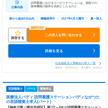
訪問看護におけるリハビリテーションは、病院での
身体機能の維持を目的としたものと…
仕事内容
駅から徒歩5分以内
積極採用中
2027年4月入職可
夏～秋入職可
この求人を問い合わせる
保存する
詳細を見る
社会福祉法人秀峰会の求人一覧
更新日：2026/05/11 求人番号：601510
言語聴覚士
パート
募集停止
医療法人バディ 訪問看護ステーションバディながつた
の言語聴覚士求人(パート)
【神奈川県／横浜市緑区】週1日～OK☆訪問看護ステーション