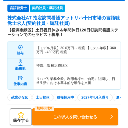
言語聴覚士
契約社員・嘱託社員
株式会社AT 指定訪問看護アットリハ十日市場
の言語聴
覚士求人(契約社員・嘱託社員)
【横浜市緑区】土日祝日休み＆年間休日120日◎訪問看護ステ
ーションでのセラピスト募集！
【モデル月収】
30.0
万円～
程度 【モデル年収】
360
万円～
480
万円
程度
給与
神奈川県 横浜市緑区
勤務地
リハビリ業務全般。利用者様のご自宅に訪問し、日
常生活における基本的な動作を支援…
仕事内容
残業少なめ
土日祝休
積極採用中
2027年4月入職可
夏～秋
この求人を問い合わせる
保存する