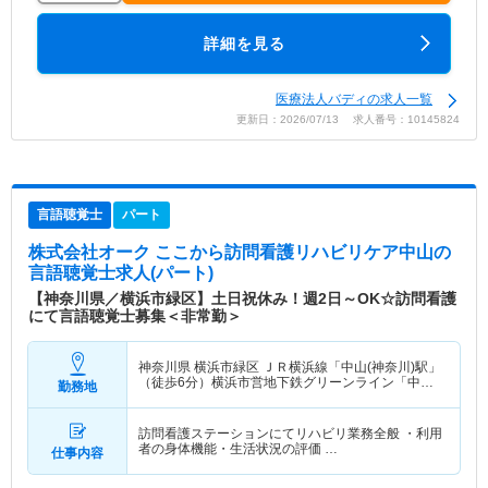
詳細を見る
医療法人バディの求人一覧
更新日：2026/07/13 求人番号：10145824
言語聴覚士
パート
株式会社オーク ここから訪問看護リハビリケア中山
の
言語聴覚士求人(パート)
【神奈川県／横浜市緑区】土日祝休み！週2日～OK☆訪問看護
にて言語聴覚士募集＜非常勤＞
神奈川県 横浜市緑区
ＪＲ横浜線「中山(神奈川)駅」
（徒歩6分）横浜市営地下鉄グリーンライン「中山
勤務地
(神奈川)駅」（徒歩6分）
訪問看護ステーションにてリハビリ業務全般 ・利用
者の身体機能・生活状況の評価 …
仕事内容