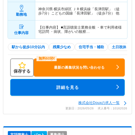
神奈川県 横浜市緑区
ＪＲ横浜線「長津田駅」（徒
歩7分）こどもの国線「長津田駅」（徒歩7分） 他
勤務地
【仕事内容】 ■言語聴覚士業務全般 ・車で利用者様
宅訪問 ・病状、障がいの観察…
仕事内容
駅から徒歩10分以内
残業少なめ
住宅手当・補助
土日祝休
最新の募集状況を問い合わせる
保存する
詳細を見る
株式会社Douxの求人一覧
更新日：2026/05/26 求人番号：10162026
言語聴覚士
パート
募集停止