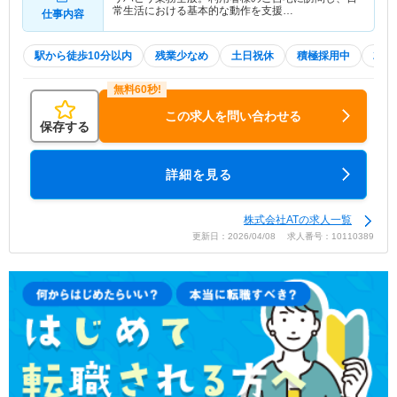
常生活における基本的な動作を支援…
仕事内容
駅から徒歩10分以内
残業少なめ
土日祝休
積極採用中
20
この求人を問い合わせる
保存する
詳細を見る
株式会社ATの求人一覧
更新日：2026/04/08 求人番号：10110389