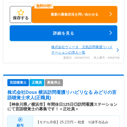
最新の募集状況を問い合わせる
保存する
詳細を見る
株式会社ヴィータ 元気訪問看護リハス
テーションの求人一覧
更新日：2026/07/02 求人番号：9064768
言語聴覚士
正職員
募集停止
株式会社Doux 横浜訪問看護リハビリなる みどり
の言
語聴覚士求人(正職員)
【神奈川県／横浜市】年間休日125日◎訪問看護ステーション
にて言語聴覚士の募集です！＜正社員＞
【モデル月収】
25.2
万円～
程度 ※諸手当込み
給与