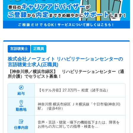
言語聴覚士
正職員
株式会社ノーフェイト リハビリテーションセンター
の
言語聴覚士求人(正職員)
【神奈川県／横浜市緑区】 リハビリテーションセンター（通
所介護）でセラピスト募集！
【モデル月収】
27.3
万円～
程度（諸手当込）
給与
神奈川県 横浜市緑区
ＪＲ横浜線「十日市場(神奈川)
駅」（徒歩4分）
勤務地
音声・言語・聴覚・嚥下の機能低下または、障害を
お持ちの方に対しての指導・検査を…
仕事内容