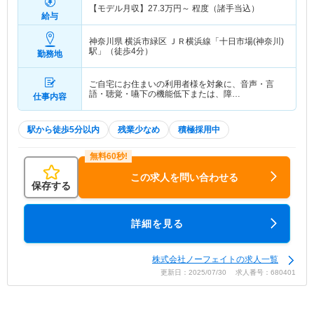
【モデル月収】
27.3
万円～
程度（諸手当込）
給与
神奈川県 横浜市緑区
ＪＲ横浜線「十日市場(神奈川)
駅」（徒歩4分）
勤務地
ご自宅にお住まいの利用者様を対象に、音声・言
語・聴覚・嚥下の機能低下または、障…
仕事内容
駅から徒歩5分以内
残業少なめ
積極採用中
この求人を問い合わせる
保存する
詳細を見る
株式会社ノーフェイトの求人一覧
更新日：2025/07/30 求人番号：680401