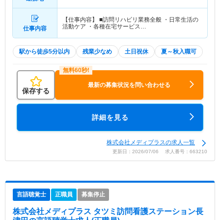
【仕事内容】 ■訪問リハビリ業務全般 ・日常生活の
活動ケア ・各種在宅サービス…
仕事内容
駅から徒歩5分以内
残業少なめ
土日祝休
夏～秋入職可
最新の募集状況を問い合わせる
保存する
詳細を見る
株式会社メディプラスの求人一覧
更新日：2026/07/06 求人番号：663210
言語聴覚士
正職員
募集停止
株式会社メディプラス タツミ訪問看護ステーション長