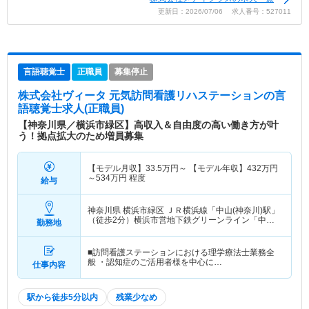
更新日：2026/07/06 求人番号：527011
言語聴覚士
正職員
募集停止
株式会社ヴィータ 元気訪問看護リハステーション
の言
語聴覚士求人(正職員)
【神奈川県／横浜市緑区】高収入＆自由度の高い働き方が叶
う！拠点拡大のため増員募集
【モデル月収】
33.5
万円～
【モデル年収】
432
万円
～
534
万円
程度
給与
神奈川県 横浜市緑区
ＪＲ横浜線「中山(神奈川)駅」
（徒歩2分）横浜市営地下鉄グリーンライン「中山
勤務地
(神奈川)駅」（徒歩2分）
■訪問看護ステーションにおける理学療法士業務全
般 ・認知症のご活用者様を中心に…
仕事内容
駅から徒歩5分以内
残業少なめ