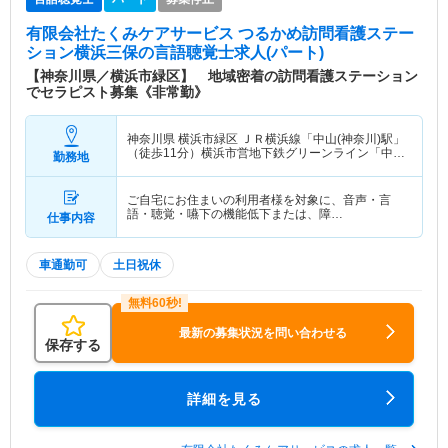
有限会社たくみケアサービス つるかめ訪問看護ステー
ション横浜三保
の言語聴覚士求人(パート)
【神奈川県／横浜市緑区】 地域密着の訪問看護ステーション
でセラピスト募集《非常勤》
神奈川県 横浜市緑区
ＪＲ横浜線「中山(神奈川)駅」
（徒歩11分）横浜市営地下鉄グリーンライン「中山
勤務地
(神奈川)駅」（徒歩11分）
ご自宅にお住まいの利用者様を対象に、音声・言
語・聴覚・嚥下の機能低下または、障…
仕事内容
車通勤可
土日祝休
最新の募集状況を問い合わせる
保存する
詳細を見る