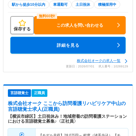
駅から徒歩10分以内
車通勤可
土日祝休
積極採用中
この求人を問い合わせる
保存する
詳細を見る
株式会社オークの求人一覧
更新日：2026/07/01 求人番号：10269129
言語聴覚士
正職員
株式会社オーク ここから訪問看護リハビリケア中山
の
言語聴覚士求人(正職員)
【横浜市緑区】土日祝休み！地域密着の訪問看護ステーション
における言語聴覚士募集♪〈正社員〉
【モデル月収】
28.0
万円～
程度（諸手当込） 【モ