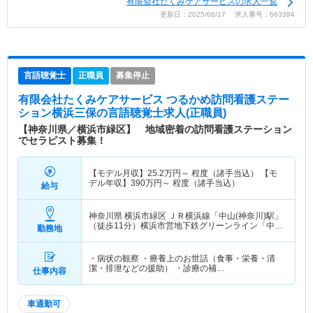
有限会社たくみケアサービスの求人一覧
更新日：2025/06/17 求人番号：663394
言語聴覚士
正職員
募集停止
有限会社たくみケアサービス つるかめ訪問看護ステー
ション横浜三保
の言語聴覚士求人(正職員)
【神奈川県／横浜市緑区】 地域密着の訪問看護ステーション
でセラピスト募集！
【モデル月収】
25.2
万円～
程度（諸手当込） 【モ
デル年収】
390
万円～
程度（諸手当込）
給与
神奈川県 横浜市緑区
ＪＲ横浜線「中山(神奈川)駅」
（徒歩11分）横浜市営地下鉄グリーンライン「中山
勤務地
(神奈川)駅」（徒歩11分）
・病状の観察 ・療養上のお世話（食事・栄養・清
潔・排泄などの援助） ・診療の補…
仕事内容
車通勤可