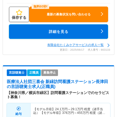
最新の募集状況を問い合わせる
保存する
詳細を見る
有限会社たくみケアサービスの求人一覧
更新日：2025/06/17 求人番号：663133
言語聴覚士
正職員
募集停止
医療法人社団三喜会 新緑訪問看護ステーション長津田
の言語聴覚士求人(正職員)
【神奈川県／横浜市緑区】訪問看護ステーションでのセラピス
ト募集！
【モデル月収】
24.1
万円～
29.1
万円
程度（諸手当
込） 【モデル年収】
376
万円～
455
万円
程度（諸手
給与
当込）