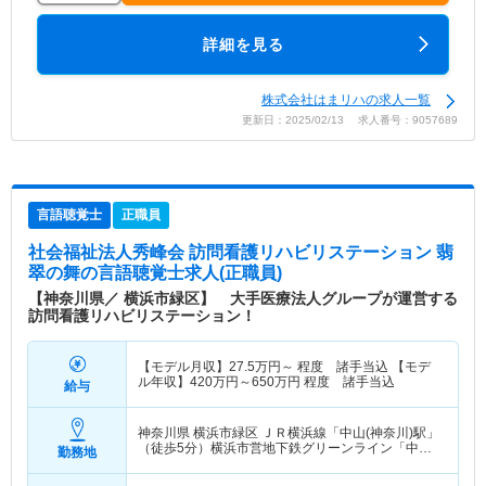
詳細を見る
株式会社はまリハの求人一覧
更新日：2025/02/13 求人番号：9057689
言語聴覚士
正職員
社会福祉法人秀峰会 訪問看護リハビリステーション 翡
翠の舞
の言語聴覚士求人(正職員)
【神奈川県／ 横浜市緑区】 大手医療法人グループが運営する
訪問看護リハビリステーション！
【モデル月収】
27.5
万円～
程度 諸手当込 【モデ
ル年収】
420
万円～
650
万円
程度 諸手当込
給与
神奈川県 横浜市緑区
ＪＲ横浜線「中山(神奈川)駅」
（徒歩5分）横浜市営地下鉄グリーンライン「中山
勤務地
(神奈川)駅」（徒歩5分）