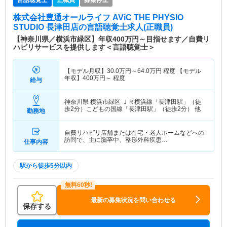
株式会社豊通オールライフ AViC THE PHYSIO
STUDIO 長津田店
の言語聴覚士求人(正職員)
【神奈川県／横浜市緑区】年収400万円～目指せます／自費リ
ハビリサービスを提供します＜言語聴覚士＞
【モデル月収】
30.0
万円～
64.0
万円
程度 【モデル
年収】
400
万円～
程度
給与
神奈川県 横浜市緑区
ＪＲ横浜線「長津田駅」（徒
歩2分）こどもの国線「長津田駅」（徒歩2分） 他
勤務地
自費リハビリ店舗または在宅・老人ホームなどへの
訪問で、主に脳卒中、整形外科疾患…
仕事内容
駅から徒歩5分以内
最新の募集状況を問い合わせる
保存する