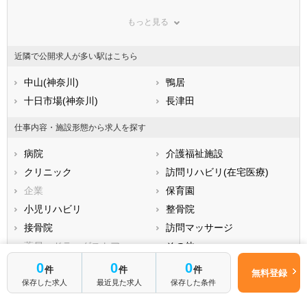
群馬県
埼玉県
千葉県
もっと見る
東京都
神奈川県
新潟県
山梨県
長野県
富山県
近隣で公開求人が多い駅はこちら
石川県
福井県
岐阜県
静岡県
中山(神奈川)
愛知県
鴨居
三重県
滋賀県
十日市場(神奈川)
京都府
長津田
大阪府
兵庫県
奈良県
和歌山県
仕事内容・施設形態から求人を探す
鳥取県
島根県
岡山県
病院
介護福祉施設
広島県
山口県
徳島県
クリニック
訪問リハビリ(在宅医療)
香川県
愛媛県
高知県
企業
保育園
福岡県
佐賀県
長崎県
小児リハビリ
整骨院
熊本県
大分県
宮崎県
接骨院
訪問マッサージ
鹿児島県
沖縄県
薬局・ドラッグストア
その他
0
0
0
件
件
件
無料登録
雇用形態から求人を探す
保存した求人
最近見た求人
保存した条件
正社員(正職員)
契約社員・嘱託社員