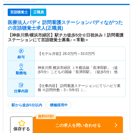
言語聴覚士
正職員
医療法人バディ 訪問看護ステーションバディながつた
の言語聴覚士求人(正職員)
【神奈川県/横浜市緑区】駅チカ徒歩5分☆日祝休み！訪問看護
ステーションにて言語聴覚士募集♪＜常勤＞
【モデル月収】
26.0
万円～
33.0
万円
給与
神奈川県 横浜市緑区
ＪＲ横浜線「長津田駅」（徒
歩5分）こどもの国線「長津田駅」（徒歩5分） 他
勤務地
【仕事内容】 訪問看護ステーションにてリハビリ業
務 ※訪問件数：3～5件/日（…
仕事内容
駅から徒歩5分以内
積極採用中
この求人を問い合わせる
保存する