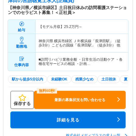
津田
の言語聴覚士求人(正職員)
【神奈川県／横浜市緑区】土日祝日休みの訪問看護ステーショ
ンでのセラピスト募集！＜正社員＞
【モデル月収】
25.2
万円～
給与
神奈川県 横浜市緑区
ＪＲ横浜線「長津田駅」（徒
歩3分）こどもの国線「長津田駅」（徒歩3分） 他
勤務地
■訪問リハビリ業務全般 ・日常生活の活動ケア ・各
種在宅サービスの相談 ・計画…
仕事内容
駅から徒歩5分以内
未経験OK
残業少なめ
土日祝休
夏～秋
最新の募集状況を問い合わせる
保存する
詳細を見る
株式会社メディプラスの求人一覧