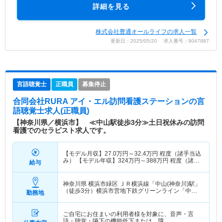
詳細を見る
株式会社豊通オールライフの求人一覧
更新日：2025/05/20 求人番号：9047887
言語聴覚士
正職員
募集停止
合同会社RURA アイ・エル訪問看護ステーション
の言
語聴覚士求人(正職員)
【神奈川県／横浜市】 ≪中山駅徒歩3分≫土日祝休みの訪問
看護でのセラピスト求人です。
【モデル月収】
27.0
万円～
32.4
万円
程度（諸手当込
み） 【モデル年収】
324
万円～
388
万円
程度（諸手
給与
当込み）
神奈川県 横浜市緑区
ＪＲ横浜線「中山(神奈川)駅」
（徒歩3分）横浜市営地下鉄グリーンライン「中山
勤務地
(神奈川)駅」（徒歩3分）
ご自宅にお住まいの利用者様を対象に、音声・言
語・聴覚・嚥下の機能低下または、障…