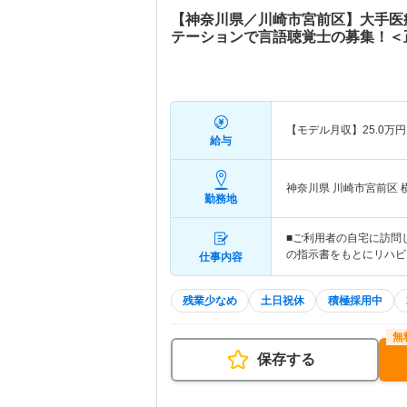
【神奈川県／川崎市宮前区】大手医
テーションで言語聴覚士の募集！＜
【モデル月収】
25.0
万円
給与
神奈川県 川崎市宮前区
勤務地
■ご利用者の自宅に訪問
の指示書をもとにリハビ
仕事内容
残業少なめ
土日祝休
積極採用中
保存する