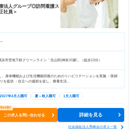
療法人グループ◎訪問看護ス
正社員＞
～
横浜市営地下鉄グリーンライン「北山田(神奈川)駅」（徒歩13分）
し、身体機能および生活機能回復のためのリハビリテーションを実施 ・医師
リを提供 ・自立への援助を促し、療養生活…
2027年4月入職可
夏～秋入職可
1月入職可
詳細を見る
この求人を問い合わせる
社会福祉法人秀峰会の求人一覧