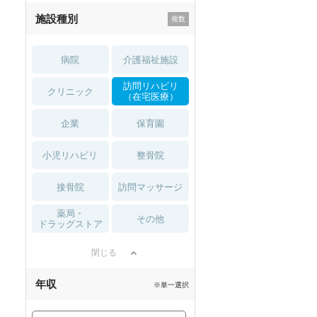
施設種別
病院
介護福祉施設
訪問リハビリ
クリニック
（在宅医療）
企業
保育園
小児リハビリ
整骨院
接骨院
訪問マッサージ
薬局・
その他
ドラッグストア
閉じる
年収
※単一選択