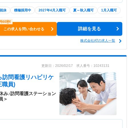
祝休
積極採用中
2027年4月入職可
夏～秋入職可
1月入職可
詳細を見る
この求人を問い合わせる
株式会社ATの求人一覧
更新日：2026/02/17 求人番号：10243131
から訪問看護リハビリケ
職員)
休み♪訪問看護ステーション
員＞