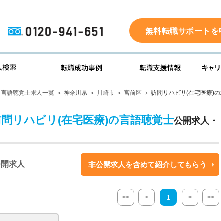
0120-941-651
無料転職サポートを
ド
求人検索
転職成功事例
転職支
言語聴覚士求人一覧
神奈川県
川崎市
宮前区
訪問リハビリ(在宅医療)
訪問リハビリ(在宅医療)の言語聴覚士
公開求人・
公開求人
非公開求人を含めて紹介してもらう
<<
<
>
>>
1