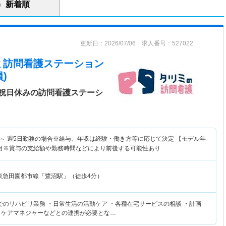
新着順
更新日：2026/07/06 求人番号：527022
ミ訪問看護ステーション
)
祝日休みの訪問看護ステーシ
～
週5日勤務の場合※給与、年収は経験・働き方等に応じて決定 【モデル年
目※賞与の支給額や勤務時間などにより前後する可能性あり
東急田園都市線「鷺沼駅」（徒歩4分）
でのリハビリ業務 ・日常生活の活動ケア ・各種在宅サービスの相談 ・計画
・ケアマネジャーなどとの連携が必要とな…