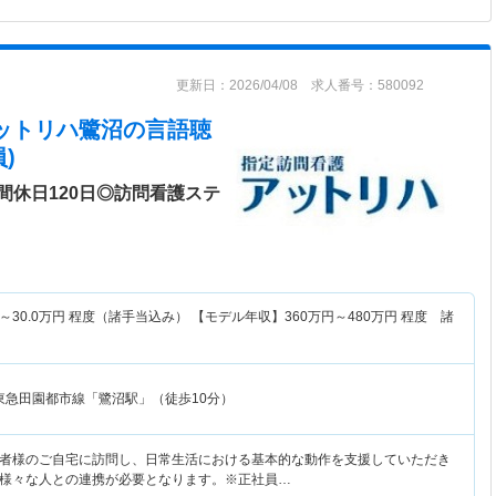
更新日：2026/04/08 求人番号：580092
ットリハ鷺沼
の言語聴
)
間休日120日◎訪問看護ステ
～
30.0
万円
程度（諸手当込み） 【モデル年収】
360
万円～
480
万円
程度 諸
東急田園都市線「鷺沼駅」（徒歩10分）
者様のご自宅に訪問し、日常生活における基本的な動作を支援していただき
様々な人との連携が必要となります。※正社員…