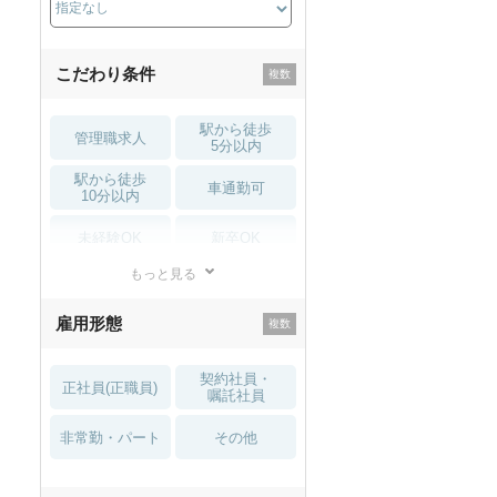
こだわり条件
駅から徒歩
管理職求人
5分以内
駅から徒歩
車通勤可
10分以内
未経験OK
新卒OK
もっと見る
残業少なめ
寮・借り上げ
雇用形態
託児所・
住宅手当・補助
育児補助
契約社員・
正社員(正職員)
土日祝休
無資格 OK
嘱託社員
非常勤・パート
積極採用中
WEB面接OK
その他
2027年4月入職可
夏～秋入職可