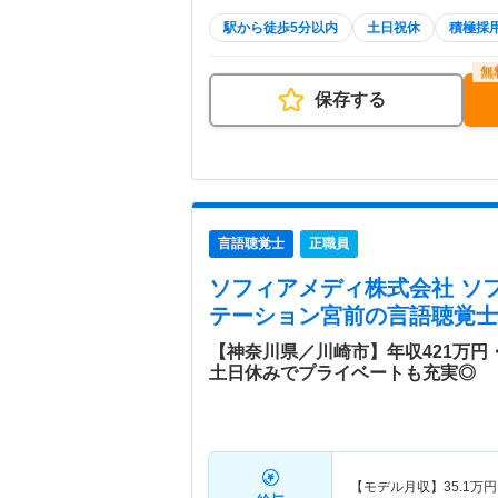
駅から徒歩5分以内
土日祝休
積極採
保存する
言語聴覚士
正職員
ソフィアメディ株式会社 ソ
テーション宮前
の言語聴覚士
【神奈川県／川崎市】年収421万円
土日休みでプライベートも充実◎
【モデル月収】
35.1
万円