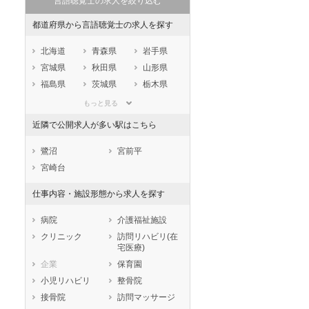
言語聴覚士の求人を絞り込む
都道府県から言語聴覚士の求人を探す
北海道
青森県
岩手県
宮城県
秋田県
山形県
福島県
茨城県
栃木県
群馬県
埼玉県
千葉県
もっと見る
東京都
神奈川県
新潟県
近隣で公開求人が多い駅はこちら
山梨県
長野県
富山県
石川県
福井県
岐阜県
鷺沼
宮前平
静岡県
愛知県
三重県
宮崎台
滋賀県
京都府
大阪府
仕事内容・施設形態から求人を探す
兵庫県
奈良県
和歌山県
鳥取県
島根県
岡山県
病院
介護福祉施設
広島県
山口県
徳島県
クリニック
訪問リハビリ(在
宅医療)
香川県
愛媛県
高知県
企業
保育園
福岡県
佐賀県
長崎県
小児リハビリ
整骨院
熊本県
大分県
宮崎県
接骨院
訪問マッサージ
鹿児島県
沖縄県