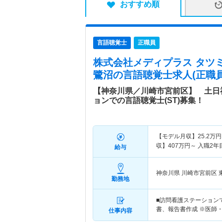
おすすめ順
言語聴覚士
正職員
株式会社メディプラス タツ
鷺沼
の言語聴覚士求人(正職員
【神奈川県／川崎市宮前区】 土日
ョンでの言語聴覚士(ST)募集！
【モデル月収】
25.2
万円
収】
407
万円～
入職2年
給与
神奈川県 川崎市宮前区
勤務地
■訪問看護ステーション
書、報告書作成 ※医師
仕事内容