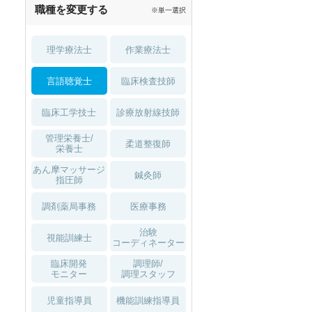
職種を変更する
※単一選択
1月入職可
理学療法士
作業療法士
言語聴覚士
臨床検査技師
臨床工学技士
診療放射線技師
管理栄養士/
柔道整復師
栄養士
あん摩マッサージ
鍼灸師
指圧師
調剤薬局事務
医療事務
治験
視能訓練士
コーディネーター
臨床開発
調理師/
モニター
調理スタッフ
児童指導員
機能訓練指導員