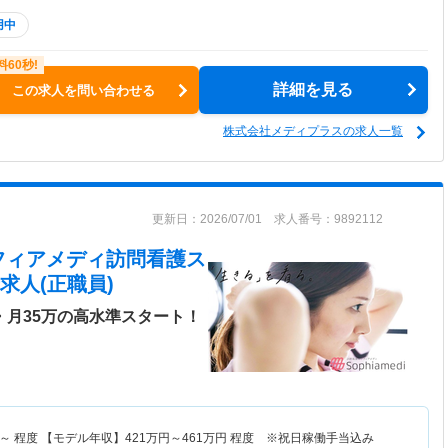
用中
詳細を見る
この求人を問い合わせる
株式会社メディプラスの求人一覧
更新日：2026/07/01 求人番号：9892112
フィアメディ訪問看護ス
求人(正職員)
・月35万の高水準スタート！
～
程度 【モデル年収】
421
万円～
461
万円
程度 ※祝日稼働手当込み