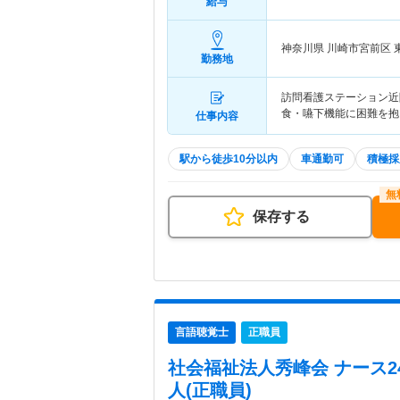
給与
神奈川県 川崎市宮前区
勤務地
訪問看護ステーション近
食・嚥下機能に困難を抱
仕事内容
駅から徒歩10分以内
車通勤可
積極採
保存する
言語聴覚士
正職員
社会福祉法人秀峰会 ナース2
人(正職員)