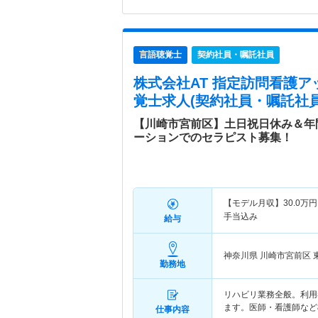
言語聴覚士
契約社員・嘱託社員
株式会社AT 指定訪問看護ア
覚士求人(契約社員・嘱託社員
【川崎市宮前区】土日祝日休み＆年
ーションでのセラピスト募集！
【モデル月収】
30.0
万円
手当込み
給与
神奈川県 川崎市宮前区
勤務地
リハビリ業務全般。利用
ます。医師・看護師など
仕事内容