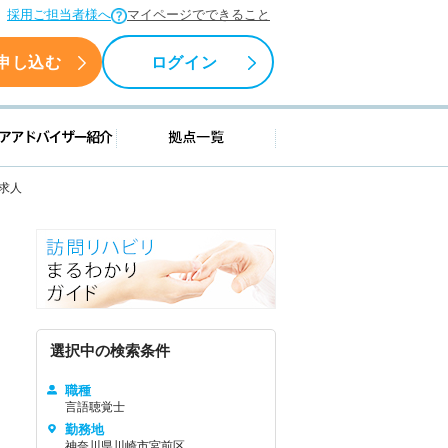
採用ご担当者様へ
マイページでできること
申し込む
ログイン
援情報
キャリアアドバイザー紹介
拠点一覧
の求人
選択中の検索条件
職種
言語聴覚士
勤務地
神奈川県川崎市宮前区