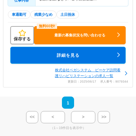
仕事内容
車通勤可
残業少なめ
土日祝休
最新の募集状況を問い合わせる
保存する
詳細を見る
株式会社ベガシステム ビーケア訪問看
護リハビリステーションの求人一覧
更新日：2025/06/17 求人番号：9079344
1
<<
<
>
>>
（1～19件目を表示中）