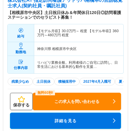
株式会社AT 指定訪問看護アットリハ南橋本
の言語聴覚
士求人(契約社員・嘱託社員)
【相模原市中央区】土日祝日休み＆年間休日120日◎訪問看護
ステーションでのセラピスト募集！
【モデル月収】
30.0
万円～
程度 【モデル年収】
360
万円～
480
万円
程度
給与
神奈川県 相模原市中央区
勤務地
リハビリ業務全般。利用者様のご自宅に訪問し、日
常生活における基本的な動作を支援…
仕事内容
残業少なめ
土日祝休
積極採用中
2027年4月入職可
夏～秋
この求人を問い合わせる
保存する
詳細を見る