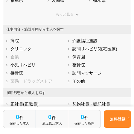
福島県
茨城県
栃木県
群馬県
埼玉県
千葉県
もっと見る
東京都
神奈川県
新潟県
山梨県
長野県
富山県
仕事内容・施設形態から求人を探す
石川県
福井県
岐阜県
静岡県
病院
愛知県
介護福祉施設
三重県
滋賀県
クリニック
京都府
訪問リハビリ(在宅医療)
大阪府
兵庫県
企業
奈良県
保育園
和歌山県
鳥取県
小児リハビリ
島根県
整骨院
岡山県
広島県
接骨院
山口県
訪問マッサージ
徳島県
香川県
薬局・ドラッグストア
愛媛県
その他
高知県
福岡県
佐賀県
長崎県
雇用形態から求人を探す
熊本県
大分県
宮崎県
正社員(正職員)
契約社員・嘱託社員
鹿児島県
沖縄県
非常勤・パート
その他
0
0
0
件
件
件
無料登録
保存した求人
最近見た求人
保存した条件
年収から求人を探す