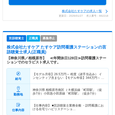
株式会社たすケアの求人一覧
更新日：2026/01/27 求人番号：662218
言語聴覚士
正職員
募集停止
株式会社たすケア たすケア訪問看護ステーション
の言
語聴覚士求人(正職員)
【神奈川県／相模原市】 ≪年間休日128日≫訪問看護ステー
ションでのセラピスト求人です。
【モデル月収】
26.5
万円～
程度（諸手当込み） イ
ンセンティブ含まない 【モデル年収】
344
万円～
程
給与
度（諸手当込み） インセンティブ含まない
神奈川県 相模原市南区
ＪＲ横浜線「町田駅」（徒
歩7分）小田急小田原線「町田駅」（徒歩7分）
勤務地
【仕事内容】 ■言語聴覚士業務全般 ・訪問看護にお
ける在宅リハビリステーショ…
仕事内容