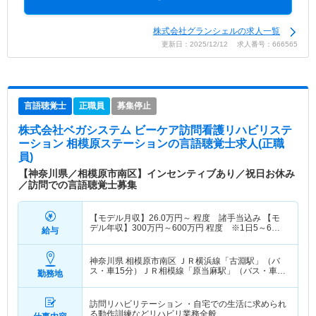
株式会社グランシェルの求人一覧
更新日：2025/12/12 求人番号：666565
言語聴覚士
正職員
募集停止
株式会社ベガシステム ビーケア訪問看護リハビリステ
ーション 相模原ステーション
の言語聴覚士求人(正職
員)
【神奈川県／相模原市南区】インセンティブあり／祝日お休み
／訪問での言語聴覚士募集
【モデル月収】
26.0
万円～
程度 諸手当込み 【モ
デル年収】
300
万円～
600
万円
程度 ※1日5～6件
給与
程度モデル
神奈川県 相模原市南区
ＪＲ横浜線「古淵駅」（バ
ス・車15分）ＪＲ相模線「原当麻駅」（バス・車
勤務地
10分）
訪問リハビリテーション ・自宅での生活に求められ
る動作訓練などリハビリ業務全般…