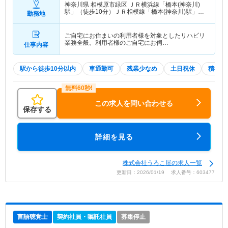
神奈川県 相模原市緑区
ＪＲ横浜線「橋本(神奈川)
駅」（徒歩10分）ＪＲ相模線「橋本(神奈川)駅」
勤務地
（徒歩10分） 他
ご自宅にお住まいの利用者様を対象としたリハビリ
業務全般。利用者様のご自宅にお伺…
仕事内容
駅から徒歩10分以内
車通勤可
残業少なめ
土日祝休
積極採
この求人を問い合わせる
保存する
詳細を見る
株式会社うろこ屋の求人一覧
更新日：2026/01/19 求人番号：603477
言語聴覚士
契約社員・嘱託社員
募集停止