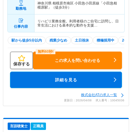
神奈川県 相模原市南区
小田急小田原線「小田急相
模原駅」（徒歩3分）
勤務地
リハビリ業務全般。利用者様のご自宅に訪問し、日
常生活における基本的な動作を支援…
仕事内容
駅から徒歩5分以内
残業少なめ
土日祝休
積極採用中
202
この求人を問い合わせる
保存する
詳細を見る
株式会社ATの求人一覧
更新日：2026/04/08 求人番号：10045036
言語聴覚士
正職員