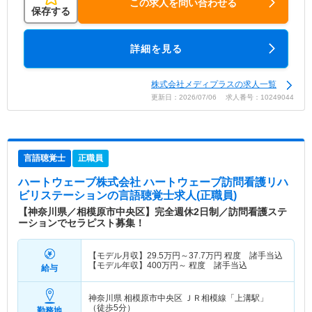
この求人を問い合わせる
保存する
詳細を見る
株式会社メディプラスの求人一覧
更新日：2026/07/06 求人番号：10249044
言語聴覚士
正職員
ハートウェーブ株式会社 ハートウェーブ訪問看護リハ
ビリステーション
の言語聴覚士求人(正職員)
【神奈川県／相模原市中央区】完全週休2日制／訪問看護ステ
ーションでセラピスト募集！
【モデル月収】
29.5
万円～
37.7
万円
程度 諸手当込
【モデル年収】
400
万円～
程度 諸手当込
給与
神奈川県 相模原市中央区
ＪＲ相模線「上溝駅」
（徒歩5分）
勤務地