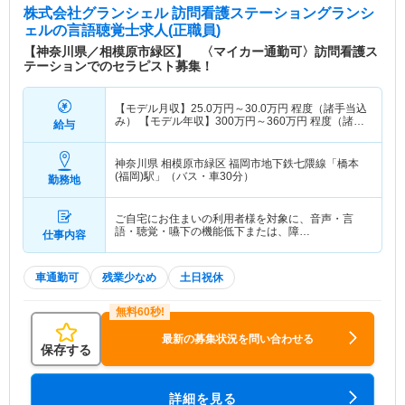
株式会社グランシェル 訪問看護ステーショングランシ
ェル
の言語聴覚士求人(正職員)
【神奈川県／相模原市緑区】 〈マイカー通勤可〉訪問看護ス
テーションでのセラピスト募集！
【モデル月収】
25.0
万円～
30.0
万円
程度（諸手当込
み） 【モデル年収】
300
万円～
360
万円
程度（諸手
給与
当込み）
神奈川県 相模原市緑区
福岡市地下鉄七隈線「橋本
(福岡)駅」（バス・車30分）
勤務地
ご自宅にお住まいの利用者様を対象に、音声・言
語・聴覚・嚥下の機能低下または、障…
仕事内容
車通勤可
残業少なめ
土日祝休
最新の募集状況を問い合わせる
保存する
詳細を見る