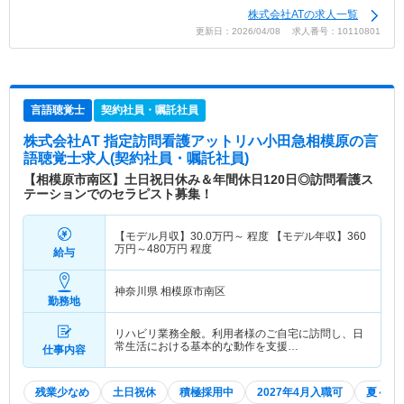
株式会社ATの求人一覧
更新日：2026/04/08 求人番号：10110801
言語聴覚士
契約社員・嘱託社員
株式会社AT 指定訪問看護アットリハ小田急相模原
の言
語聴覚士求人(契約社員・嘱託社員)
【相模原市南区】土日祝日休み＆年間休日120日◎訪問看護ス
テーションでのセラピスト募集！
【モデル月収】
30.0
万円～
程度 【モデル年収】
360
万円～
480
万円
程度
給与
神奈川県 相模原市南区
勤務地
リハビリ業務全般。利用者様のご自宅に訪問し、日
常生活における基本的な動作を支援…
仕事内容
残業少なめ
土日祝休
積極採用中
2027年4月入職可
夏～秋