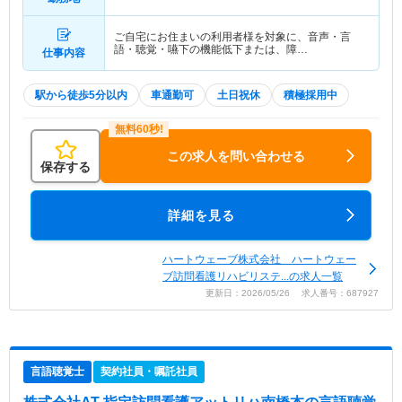
ご自宅にお住まいの利用者様を対象に、音声・言
語・聴覚・嚥下の機能低下または、障…
仕事内容
駅から徒歩5分以内
車通勤可
土日祝休
積極採用中
この求人を問い合わせる
保存する
詳細を見る
ハートウェーブ株式会社 ハートウェー
ブ訪問看護リハビリステ...の求人一覧
更新日：2026/05/26 求人番号：687927
言語聴覚士
契約社員・嘱託社員