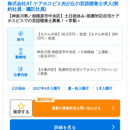
株式会社AT ケアホスピス光が丘
の言語聴覚士求人(契
約社員・嘱託社員)
【神奈川県／相模原市中央区】土日祝休み♪医療対応住宅ケア
ホスピスでの言語聴覚士募集！＜常勤＞
【モデル月収】
30.0
万円～
程度 【モデル年収】
360
万円～
程度
給与
神奈川県 相模原市中央区
ＪＲ相模線「上溝駅」
（徒歩16分）
勤務地
【仕事内容】 医療対応住宅ケアホスピスでのリハビ
リ業務
仕事内容
土日祝休
2027年4月入職可
夏～秋入職可
1月入職可
最新の募集状況を問い合わせる
保存する
詳細を見る