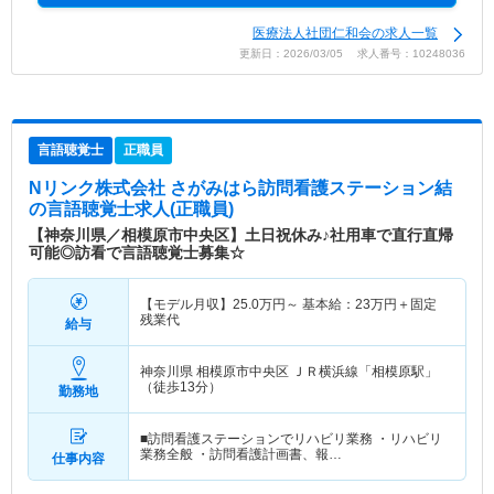
医療法人社団仁和会の求人一覧
更新日：2026/03/05 求人番号：10248036
言語聴覚士
正職員
Nリンク株式会社 さがみはら訪問看護ステーション結
の言語聴覚士求人(正職員)
【神奈川県／相模原市中央区】土日祝休み♪社用車で直行直帰
可能◎訪看で言語聴覚士募集☆
【モデル月収】
25.0
万円～
基本給：23万円＋固定
残業代
給与
神奈川県 相模原市中央区
ＪＲ横浜線「相模原駅」
（徒歩13分）
勤務地
■訪問看護ステーションでリハビリ業務 ・リハビリ
業務全般 ・訪問看護計画書、報…
仕事内容