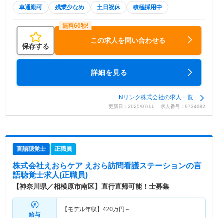
車通勤可
残業少なめ
土日祝休
積極採用中
この求人を問い合わせる
保存する
詳細を見る
Nリンク株式会社の求人一覧
更新日：2025/07/11 求人番号：9734082
言語聴覚士
正職員
株式会社えおらケア えおら訪問看護ステーション
の言
語聴覚士求人(正職員)
【神奈川県／相模原市南区】直行直帰可能！士募集
【モデル年収】
420
万円～
給与