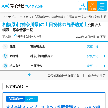
マイナビコメディカル
言語聴覚士の転職情報
言語聴覚士求人一覧
神奈川県
相模原市(神奈川県)の土日祝休の言語聴覚士
公開求人・
転職・募集情報一覧
19
求人数
件
※非公開求人を除く
2026年08月07日(金)更新
職種
言語聴覚士
変更する
勤務地
神奈川県相模原市
変更する
求人条件
土日祝休
変更する
この検索条件を保存する
条件をクリア
言語聴覚士
パート
株式会社メディプラス タツミ訪問看護ステーション相