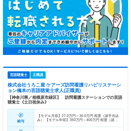
言語聴覚士
正職員
株式会社うろこ屋 ケアーズ訪問看護リハビリステーシ
ョン橋本
の言語聴覚士求人(正職員)
【神奈川県／相模原市緑区】 訪問看護ステーションでの言語
聴覚士《土日祝休み》
【モデル月収】
27.0
万円～
30.0
万円
程度（諸手当込
み） 【モデル年収】
350
万円～
400
万円
程度（諸手
給与
当込み）