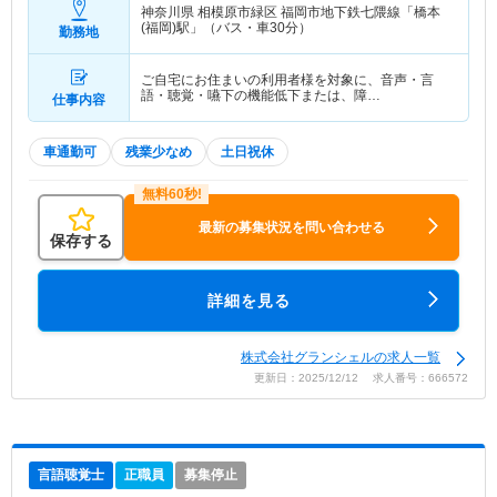
神奈川県 相模原市緑区
福岡市地下鉄七隈線「橋本
(福岡)駅」（バス・車30分）
勤務地
ご自宅にお住まいの利用者様を対象に、音声・言
語・聴覚・嚥下の機能低下または、障…
仕事内容
車通勤可
残業少なめ
土日祝休
最新の募集状況を問い合わせる
保存する
詳細を見る
株式会社グランシェルの求人一覧
更新日：2025/12/12 求人番号：666572
言語聴覚士
正職員
募集停止