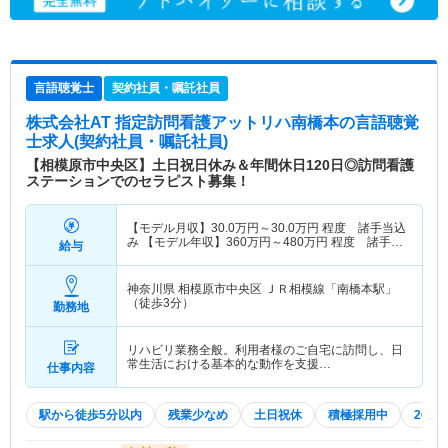
言語聴覚士
契約社員・嘱託社員
株式会社AT 指定訪問看護アットリハ南橋本
の言語聴覚
士求人(契約社員・嘱託社員)
【相模原市中央区】土日祝日休み＆年間休日120日◎訪問看護
ステーションでのセラピスト募集！
【モデル月収】
30.0
万円～
30.0
万円
程度 諸手当込
み 【モデル年収】
360
万円～
480
万円
程度 諸手当
給与
込み
神奈川県 相模原市中央区
ＪＲ相模線「南橋本駅」
（徒歩3分）
勤務地
リハビリ業務全般。利用者様のご自宅に訪問し、日
常生活における基本的な動作を支援…
仕事内容
駅から徒歩5分以内
残業少なめ
土日祝休
積極採用中
202