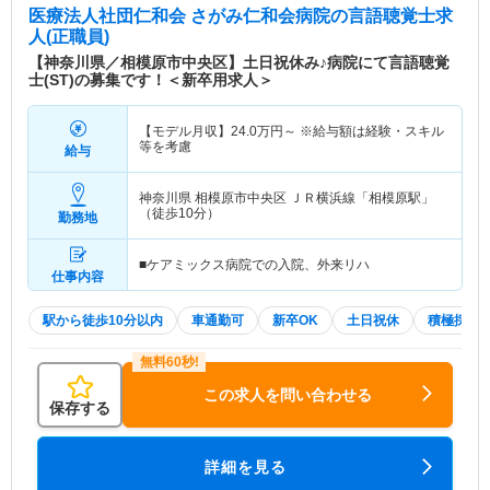
医療法人社団仁和会 さがみ仁和会病院
の言語聴覚士求
人(正職員)
【神奈川県／相模原市中央区】土日祝休み♪病院にて言語聴覚
士(ST)の募集です！＜新卒用求人＞
【モデル月収】
24.0
万円～
※給与額は経験・スキル
等を考慮
給与
神奈川県 相模原市中央区
ＪＲ横浜線「相模原駅」
（徒歩10分）
勤務地
■ケアミックス病院での入院、外来リハ
仕事内容
駅から徒歩10分以内
車通勤可
新卒OK
土日祝休
積極採用
この求人を問い合わせる
保存する
詳細を見る