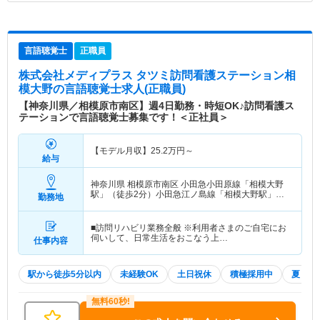
言語聴覚士
正職員
株式会社メディプラス タツミ訪問看護ステーション相
模大野
の言語聴覚士求人(正職員)
【神奈川県／相模原市南区】週4日勤務・時短OK♪訪問看護ス
テーションで言語聴覚士募集です！＜正社員＞
【モデル月収】
25.2
万円～
給与
神奈川県 相模原市南区
小田急小田原線「相模大野
駅」（徒歩2分）小田急江ノ島線「相模大野駅」
勤務地
（徒歩2分）
■訪問リハビリ業務全般 ※利用者さまのご自宅にお
伺いして、日常生活をおこなう上…
仕事内容
駅から徒歩5分以内
未経験OK
土日祝休
積極採用中
夏～秋