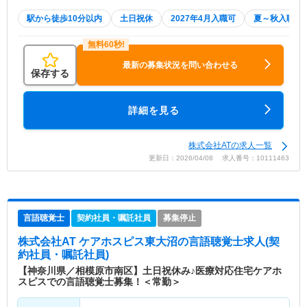
駅から徒歩10分以内
土日祝休
2027年4月入職可
夏～秋入職可
最新の募集状況を問い合わせる
保存する
詳細を見る
株式会社ATの求人一覧
更新日：2026/04/08 求人番号：10111463
言語聴覚士
契約社員・嘱託社員
募集停止
株式会社AT ケアホスピス東大沼
の言語聴覚士求人(契
約社員・嘱託社員)
【神奈川県／相模原市南区】土日祝休み♪医療対応住宅ケアホ
スピスでの言語聴覚士募集！＜常勤＞