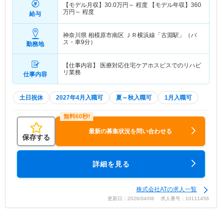
【モデル月収】
30.0
万円～
程度 【モデル年収】
360
万円～
程度
給与
神奈川県 相模原市南区
ＪＲ横浜線「古淵駅」（バ
ス・車9分）
勤務地
【仕事内容】 医療対応住宅ケアホスピスでのリハビ
リ業務
仕事内容
土日祝休
2027年4月入職可
夏～秋入職可
1月入職可
最新の募集状況を問い合わせる
保存する
詳細を見る
株式会社ATの求人一覧
更新日：2026/04/08 求人番号：10111456