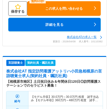
この求人を問い合わせる
保存する
詳細を見る
株式会社ATの求人一覧
更新日：2026/04/08 求人番号：10110392
言語聴覚士
契約社員・嘱託社員
株式会社AT 指定訪問看護アットリハ小田急相模原
の言
語聴覚士求人(契約社員・嘱託社員)
【相模原市南区】土日祝日休み＆年間休日120日◎訪問看護ス
テーションでのセラピスト募集！
【モデル月収】
30.0
万円～
30.0
万円
程度 諸手当込
み 【モデル年収】
360
万円～
480
万円
程度 諸手当
給与
込み