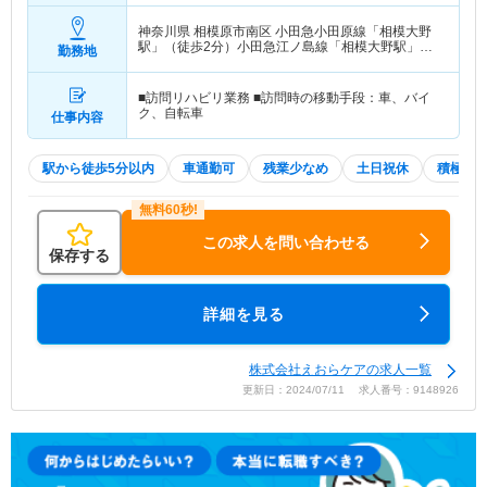
神奈川県 相模原市南区
小田急小田原線「相模大野
駅」（徒歩2分）小田急江ノ島線「相模大野駅」
勤務地
（徒歩2分）
■訪問リハビリ業務 ■訪問時の移動手段：車、バイ
ク、自転車
仕事内容
駅から徒歩5分以内
車通勤可
残業少なめ
土日祝休
積極採
この求人を問い合わせる
保存する
詳細を見る
株式会社えおらケアの求人一覧
更新日：2024/07/11 求人番号：9148926