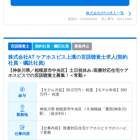
株式会社ATの求人一覧
更新日：2026/04/08 求人番号：10111483
言語聴覚士
契約社員・嘱託社員
募集停止
株式会社AT ケアホスピス上溝
の言語聴覚士求人(契約
社員・嘱託社員)
【神奈川県／相模原市中央区】土日祝休み♪医療対応住宅ケア
ホスピスでの言語聴覚士募集！＜常勤＞
【モデル月収】
30.0
万円～
程度 【モデル年収】
360
万円～
程度
給与
神奈川県 相模原市中央区
ＪＲ相模線「番田(神奈川)
駅」（徒歩8分）
勤務地
【仕事内容】 医療対応住宅ケアホスピスでのリハビ
リ業務
仕事内容