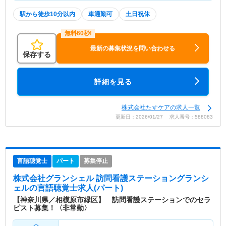
駅から徒歩10分以内
車通勤可
土日祝休
最新の募集状況を問い合わせる
保存する
詳細を見る
株式会社たすケアの求人一覧
更新日：2026/01/27 求人番号：588083
言語聴覚士
パート
募集停止
株式会社グランシェル 訪問看護ステーショングランシ
ェル
の言語聴覚士求人(パート)
【神奈川県／相模原市緑区】 訪問看護ステーションでのセラ
ピスト募集！〈非常勤〉