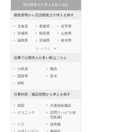
言語聴覚士の求人を絞り込む
都道府県から言語聴覚士の求人を探す
北海道
青森県
岩手県
宮城県
秋田県
山形県
福島県
茨城県
栃木県
群馬県
埼玉県
千葉県
もっと見る
東京都
神奈川県
新潟県
近隣で公開求人が多い駅はこちら
山梨県
長野県
富山県
石川県
福井県
岐阜県
小田原
鴨宮
静岡県
愛知県
三重県
国府津
富水
滋賀県
京都府
大阪府
緑町
兵庫県
奈良県
和歌山県
仕事内容・施設形態から求人を探す
鳥取県
島根県
岡山県
広島県
山口県
徳島県
病院
介護福祉施設
香川県
愛媛県
高知県
クリニック
訪問リハビリ(在
宅医療)
福岡県
佐賀県
長崎県
企業
保育園
熊本県
大分県
宮崎県
小児リハビリ
整骨院