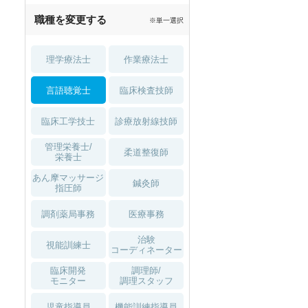
職種を変更する
※単一選択
理学療法士
作業療法士
言語聴覚士
臨床検査技師
臨床工学技士
診療放射線技師
管理栄養士/
柔道整復師
栄養士
あん摩マッサージ
鍼灸師
指圧師
調剤薬局事務
医療事務
治験
視能訓練士
コーディネーター
臨床開発
調理師/
モニター
調理スタッフ
児童指導員
機能訓練指導員