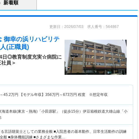
新着順
更新日：2026/07/03 求人番号：564867
念 御幸の浜リハビリテ
人(正職員)
14日◎教育制度充実☆病院に
正社員＞
～
45.2
万円
【モデル年収】
356
万円～
673
万円
程度 ※想定年収
東海道本線(東京－熱海)「小田原駅」（徒歩15分）伊豆箱根鉄道大雄山線「小
他
ける言語聴覚士としての業務全般 ■入院患者の基本動作、日常生活動作の訓練
全般 ■身体機能訓練 ■さまざまな作業…