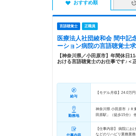
おすすめ順
言語聴覚士
正職員
医療法人社団綾和会 間中記
ーション病院
の言語聴覚士求
【神奈川県／小田原市】年間休日1
おける言語聴覚士のお仕事です♪＜
【モデル月収】
24.0
万円
給与
神奈川県 小田原市
ＪＲ
田原駅」（徒歩15分） 
勤務地
【仕事内容】 病院にお
などのリハビリ業務業務
仕事内容