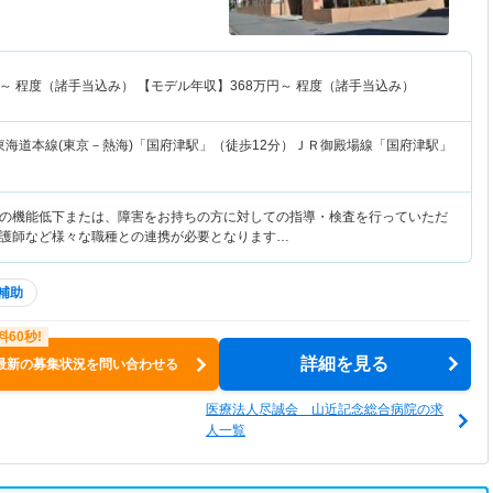
～
程度（諸手当込み） 【モデル年収】
368
万円～
程度（諸手当込み）
東海道本線(東京－熱海)「国府津駅」（徒歩12分）ＪＲ御殿場線「国府津駅」
の機能低下または、障害をお持ちの方に対しての指導・検査を行っていただ
護師など様々な職種との連携が必要となります…
補助
詳細を見る
最新の募集状況を問い合わせる
医療法人尽誠会 山近記念総合病院の求
人一覧