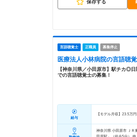
保存する
言語聴覚士
正職員
募集停止
医療法人小林病院
の言語聴覚
【神奈川県／小田原市】駅チカ◎日
での言語聴覚士の募集！
【モデル月収】
23.5
万円
給与
神奈川県 小田原市
ＪＲ
田原駅」（徒歩5分） 他