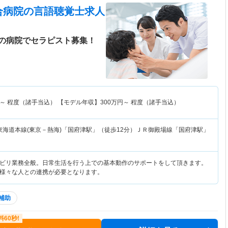
合病院
の言語聴覚士求人
の病院でセラピスト募集！
～
程度（諸手当込） 【モデル年収】
300
万円～
程度（諸手当込）
東海道本線(東京－熱海)「国府津駅」（徒歩12分）ＪＲ御殿場線「国府津駅」
ビリ業務全般。日常生活を行う上での基本動作のサポートをして頂きます。
様々な人との連携が必要となります。
補助