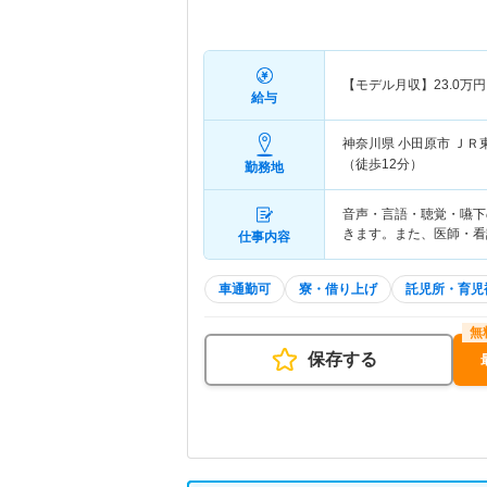
【モデル月収】
23.0
万円
給与
神奈川県 小田原市
ＪＲ
（徒歩12分）
勤務地
音声・言語・聴覚・嚥下
きます。また、医師・看
仕事内容
車通勤可
寮・借り上げ
託児所・育児
保存する