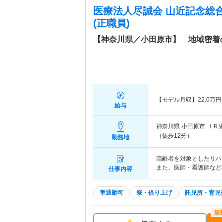
医療法人尽誠会 山近記念総
(正職員)
【神奈川県／小田原市】 地域密着
【モデル月収】
22.0
万円
給与
神奈川県 小田原市
ＪＲ
（徒歩12分）
勤務地
高齢者を対象としたリハ
また、医師・看護師など
仕事内容
車通勤可
寮・借り上げ
託児所・育児