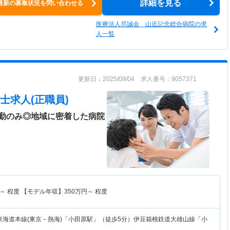
詳細を見る
最新の募集状況を問い合わせる
医療法人尽誠会 山近記念総合病院の求
人一覧
更新日：2025/09/04 求人番号：9057371
士求人(正職員)
勤のみ◎地域に密着した病院
～
程度 【モデル年収】
350
万円～
程度
東海道本線(東京－熱海)「小田原駅」（徒歩5分）伊豆箱根鉄道大雄山線「小