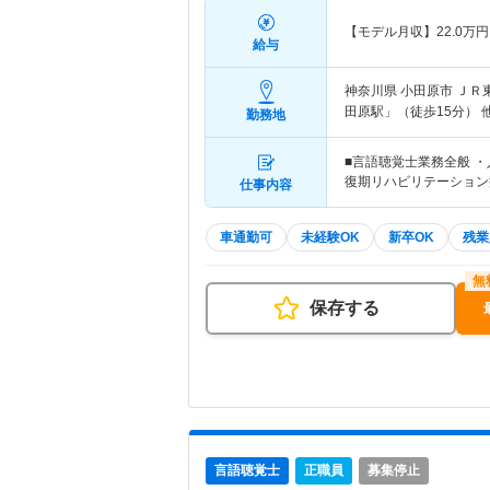
【モデル月収】
22.0
万円
給与
神奈川県 小田原市
ＪＲ
田原駅」（徒歩15分） 
勤務地
■言語聴覚士業務全般 
復期リハビリテーション
仕事内容
車通勤可
未経験OK
新卒OK
残業
保存する
言語聴覚士
正職員
募集停止