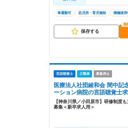
車通勤可
託児所・育児補助
積極採用
保存する
言語聴覚士
正職員
募集停止
医療法人社団綾和会 間中記
ーション病院
の言語聴覚士求
【神奈川県／小田原市】研修制度も
募集＜新卒求人用＞