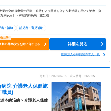
覚士業務全般 諸機能の回復・維持および開発を促す作業活動を用いて治療、指
【対象疾患】 ・神経内科疾患（主に脳…
手当・補助
託児所・育児補助
詳細を見る
最新の募集状況を問い合わせる
医療法人小林病院の求人一覧
更新日：2025/07/15 求人番号：665355
合病院 介護老人保健施
職員)
海道本線沿線＞介護老人保健