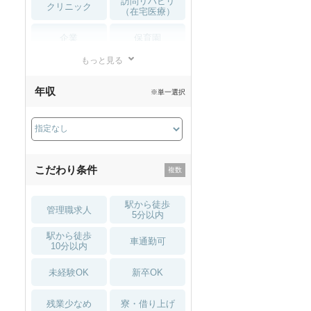
訪問リハビリ
クリニック
（在宅医療）
企業
保育園
もっと見る
小児リハビリ
整骨院
年収
※単一選択
接骨院
訪問マッサージ
薬局・
その他
ドラッグストア
こだわり条件
駅から徒歩
管理職求人
5分以内
駅から徒歩
車通勤可
10分以内
未経験OK
新卒OK
残業少なめ
寮・借り上げ