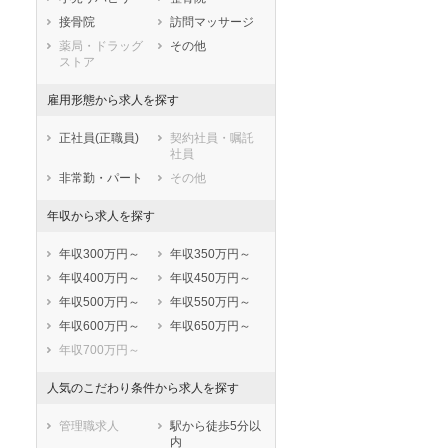
鹿児島県
沖縄県
接骨院
訪問マッサージ
薬局・ドラッグ
その他
ストア
雇用形態から求人を探す
正社員(正職員)
契約社員・嘱託
社員
非常勤・パート
その他
年収から求人を探す
年収300万円～
年収350万円～
年収400万円～
年収450万円～
年収500万円～
年収550万円～
年収600万円～
年収650万円～
年収700万円～
人気のこだわり条件から求人を探す
管理職求人
駅から徒歩5分以
内