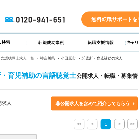
0120-941-651
無料転職サポートを
ド
求人検索
転職成功事例
転職支
言語聴覚士求人一覧
神奈川県
小田原市
託児所・育児補助の求人
所・育児補助の言語聴覚士
公開求人・転職・募集情
開求人
非公開求人を含めて紹介してもらう
<<
<
>
>>
1