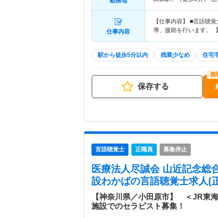
勤務地
【仕事内容】 ■言語聴
導、援助を行います。 
仕事内容
駅から徒歩5分以内
残業少なめ
住宅
保存する
言語聴覚士
正職員
募集停止
医療法人尽誠会 山近記念総
設わかば
の言語聴覚士求人(正
【神奈川県／小田原市】 ＜JR東
施設でのセラピスト募集！