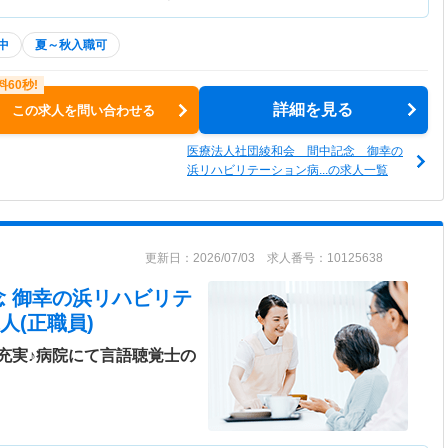
中
夏～秋入職可
詳細を見る
この求人を問い合わせる
医療法人社団綾和会 間中記念 御幸の
浜リハビリテーション病...の求人一覧
更新日：2026/07/03 求人番号：10125638
念 御幸の浜リハビリテ
人(正職員)
充実♪病院にて言語聴覚士の