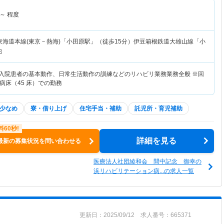
～
程度
東海道本線(東京－熱海)「小田原駅」（徒歩15分）伊豆箱根鉄道大雄山線「小
他
・入院患者の基本動作、日常生活動作の訓練などのリハビリ業務業務全般 ※回
病床（45 床）での勤務
少なめ
寮・借り上げ
住宅手当・補助
託児所・育児補助
詳細を見る
最新の募集状況を問い合わせる
医療法人社団綾和会 間中記念 御幸の
浜リハビリテーション病...の求人一覧
更新日：2025/09/12 求人番号：665371