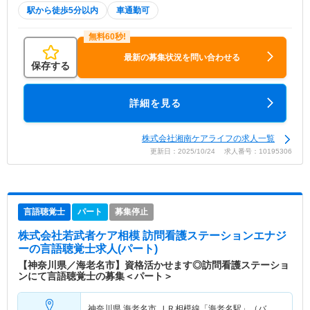
駅から徒歩5分以内
車通勤可
最新の募集状況を問い合わせる
保存する
詳細を見る
株式会社湘南ケアライフの求人一覧
更新日：2025/10/24 求人番号：10195306
言語聴覚士
パート
募集停止
株式会社若武者ケア相模 訪問看護ステーションエナジ
ー
の言語聴覚士求人(パート)
【神奈川県／海老名市】資格活かせます◎訪問看護ステーショ
ンにて言語聴覚士の募集＜パート＞
神奈川県 海老名市
ＪＲ相模線「海老名駅」（バ