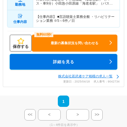
ス・車9分）小田急小田原線「海老名駅」（バス・
勤務地
車9分） 他
【仕事内容】 ■言語聴覚士業務全般 ・リハビリテー
ション業務 ※5～6件／日
仕事内容
最新の募集状況を問い合わせる
保存する
詳細を見る
株式会社若武者ケア相模の求人一覧
更新日：2025/04/18 求人番号：9042734
1
<<
<
>
>>
（1～4件目を表示中）