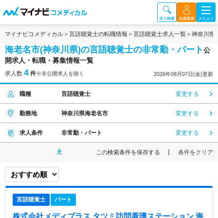
マイナビコメディカル
言語聴覚士の転職情報
言語聴覚士求人一覧
神奈川県
海老名市(神奈川県)の言語聴覚士の非常勤・パート
公
開求人・転職・募集情報一覧
4
求人数
件
※非公開求人を除く
2026年08月07日(金)更新
職種
言語聴覚士
変更する
勤務地
神奈川県海老名市
変更する
求人条件
非常勤・パート
変更する
この検索条件を保存する
条件をクリア
言語聴覚士
パート
株式会社メディプラス タツミ訪問看護ステーション 海