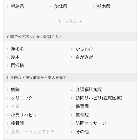
福島県
茨城県
栃木県
群馬県
埼玉県
千葉県
もっと見る
東京都
神奈川県
新潟県
山梨県
長野県
富山県
近隣で公開求人が多い駅はこちら
石川県
福井県
岐阜県
静岡県
海老名
愛知県
かしわ台
三重県
滋賀県
厚木
京都府
さがみ野
大阪府
兵庫県
門沢橋
奈良県
和歌山県
鳥取県
島根県
岡山県
仕事内容・施設形態から求人を探す
広島県
山口県
徳島県
病院
介護福祉施設
香川県
愛媛県
高知県
クリニック
訪問リハビリ(在宅医療)
福岡県
佐賀県
長崎県
企業
保育園
熊本県
大分県
宮崎県
小児リハビリ
整骨院
鹿児島県
沖縄県
接骨院
訪問マッサージ
薬局・ドラッグストア
その他