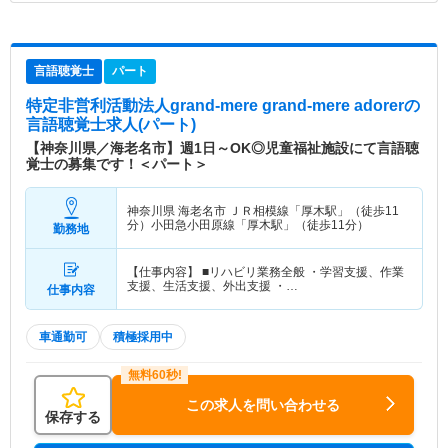
言語聴覚士
パート
特定非営利活動法人grand-mere grand-mere adorer
の
言語聴覚士求人(パート)
【神奈川県／海老名市】週1日～OK◎児童福祉施設にて言語聴
覚士の募集です！＜パート＞
神奈川県 海老名市
ＪＲ相模線「厚木駅」（徒歩11
分）小田急小田原線「厚木駅」（徒歩11分）
勤務地
【仕事内容】 ■リハビリ業務全般 ・学習支援、作業
支援、生活支援、外出支援 ・…
仕事内容
車通勤可
積極採用中
この求人を問い合わせる
保存する