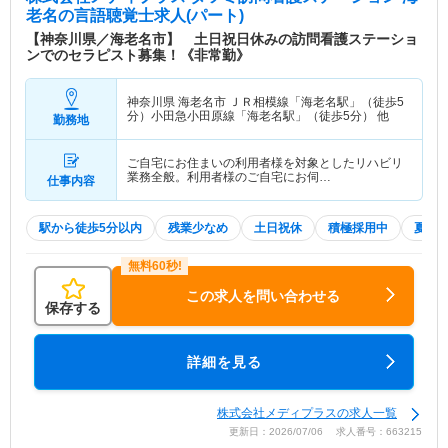
老名
の言語聴覚士求人(パート)
【神奈川県／海老名市】 土日祝日休みの訪問看護ステーショ
ンでのセラピスト募集！《非常勤》
神奈川県 海老名市
ＪＲ相模線「海老名駅」（徒歩5
分）小田急小田原線「海老名駅」（徒歩5分） 他
勤務地
ご自宅にお住まいの利用者様を対象としたリハビリ
業務全般。利用者様のご自宅にお伺…
仕事内容
駅から徒歩5分以内
残業少なめ
土日祝休
積極採用中
夏～
この求人を問い合わせる
保存する
詳細を見る
株式会社メディプラスの求人一覧
更新日：2026/07/06 求人番号：663215