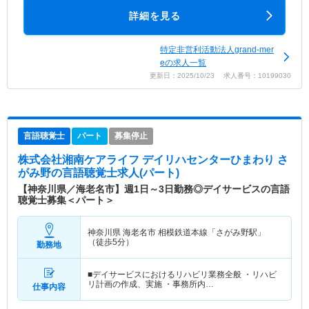
詳細を見る
特定非営利活動法人grand-mer
eの求人一覧
更新日：2025/10/23 求人番号：10199030
言語聴覚士
パート
募集停止
株式会社湘南ケアライフ デイリハセンターひまわり さ
がみ野
の言語聴覚士求人(パート)
【神奈川県／海老名市】週1日～3日勤務◎デイサービスの言語
聴覚士募集＜パート＞
神奈川県 海老名市
相模鉄道本線「さがみ野駅」
（徒歩5分）
勤務地
■デイサービスにおけるリハビリ業務全般 ・リハビ
リ計画の作成、実施 ・事務所内…
仕事内容