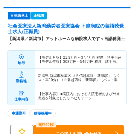
言語聴覚士
正職員
社会医療法人新潟勤労者医療協会 下越病院
の言語聴覚
士求人(正職員)
【新潟県／新潟市】アットホームな病院求人です＜言語聴覚士
＞
【モデル月収】
21.3
万円～
37.7
万円
程度 諸手当込
【モデル年収】
308
万円～
549
万円
程度 諸手当・
給与
賞与込
新潟県 新潟市秋葉区
ＪＲ信越本線「新津駅」（バ
ス・車10分）ＪＲ磐越西線「新津駅」（バス・車
勤務地
10分） 他
【仕事内容】 ■病院内における入院患者および外来
患者を対象としたリハビリテーシ…
仕事内容
車通勤可
積極採用中
この求人を問い合わせる