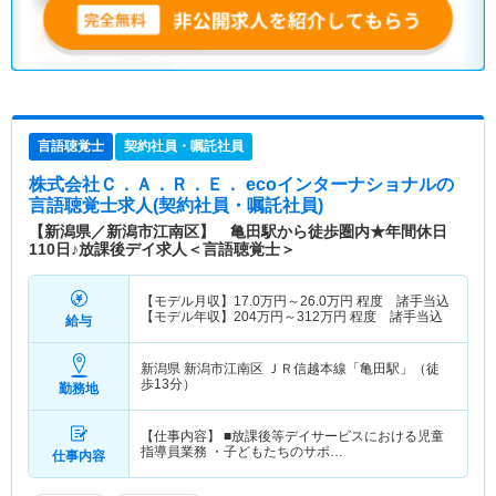
言語聴覚士
契約社員・嘱託社員
株式会社Ｃ．Ａ．Ｒ．Ｅ． ecoインターナショナル
の
言語聴覚士求人(契約社員・嘱託社員)
【新潟県／新潟市江南区】 亀田駅から徒歩圏内★年間休日
110日♪放課後デイ求人＜言語聴覚士＞
【モデル月収】
17.0
万円～
26.0
万円
程度 諸手当込
【モデル年収】
204
万円～
312
万円
程度 諸手当込
給与
新潟県 新潟市江南区
ＪＲ信越本線「亀田駅」（徒
歩13分）
勤務地
【仕事内容】 ■放課後等デイサービスにおける児童
指導員業務 ・子どもたちのサポ…
仕事内容