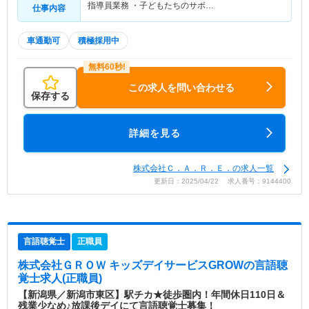
指導員業務 ・子どもたちのサポ…
仕事内容
車通勤可
積極採用中
この求人を問い合わせる
保存する
詳細を見る
株式会社Ｃ．Ａ．Ｒ．Ｅ．の求人一覧
更新日：2025/04/22 求人番号：9144400
言語聴覚士
正職員
株式会社ＧＲＯＷ キッズデイサービスGROW
の言語聴
覚士求人(正職員)
【新潟県／新潟市東区】駅チカ★徒歩圏内！年間休日110日＆
残業少なめ♪放課後デイにて言語聴覚士募集！