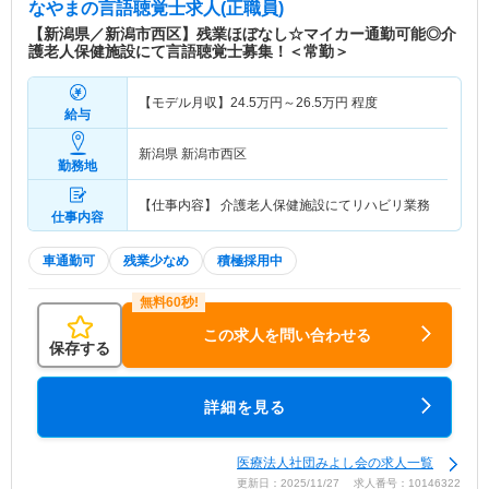
なやま
の言語聴覚士求人(正職員)
【新潟県／新潟市西区】残業ほぼなし☆マイカー通勤可能◎介
護老人保健施設にて言語聴覚士募集！＜常勤＞
【モデル月収】
24.5
万円～
26.5
万円
程度
給与
新潟県 新潟市西区
勤務地
【仕事内容】 介護老人保健施設にてリハビリ業務
仕事内容
車通勤可
残業少なめ
積極採用中
この求人を問い合わせる
保存する
詳細を見る
医療法人社団みよし会の求人一覧
更新日：2025/11/27 求人番号：10146322