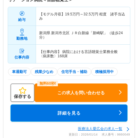
【モデル月収】
19.5
万円～
32.5
万円
程度 諸手当込
み
給与
新潟県 新潟市北区
ＪＲ白新線「新崎駅」（徒歩24
分）
勤務地
【仕事内容】 病院における言語聴覚士業務全般
〈病床数〉168床
仕事内容
車通勤可
残業少なめ
住宅手当・補助
積極採用中
この求人を問い合わせる
保存する
詳細を見る
医療法人愛広会の求人一覧
更新日：2026/01/14 求人番号：9860049