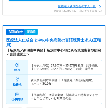
医療法人新成医会の求人一覧
更新日：2025/04/22 求人番号：9031703
言語聴覚士
正職員
医療法人仁成会 とやの中央病院
の言語聴覚士求人(正職
員)
【新潟県／新潟市中央区】新潟市中心地にある地域密着型病院
＜言語聴覚士＞
【モデル月収】
17.9
万円～
35.5
万円
程度 諸手当込
【モデル年収】
282
万円～
569
万円
程度 諸手当・
給与
賞与込
新潟県 新潟市中央区
ＪＲ越後線「白山(新潟)駅」
（バス・車15分）
勤務地
【仕事内容】 病院や老健、関連法人の特養やデイサ
ービスなどでリハビリ業務の他、…
仕事内容