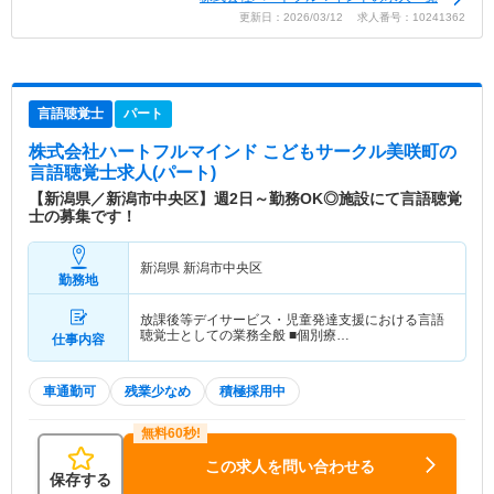
更新日：2026/03/12 求人番号：10241362
言語聴覚士
パート
株式会社ハートフルマインド こどもサークル美咲町
の
言語聴覚士求人(パート)
【新潟県／新潟市中央区】週2日～勤務OK◎施設にて言語聴覚
士の募集です！
新潟県 新潟市中央区
勤務地
放課後等デイサービス・児童発達支援における言語
聴覚士としての業務全般 ■個別療…
仕事内容
車通勤可
残業少なめ
積極採用中
この求人を問い合わせる
保存する