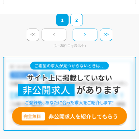
1
2
<<
<
>
>>
（1～20件目を表示中）