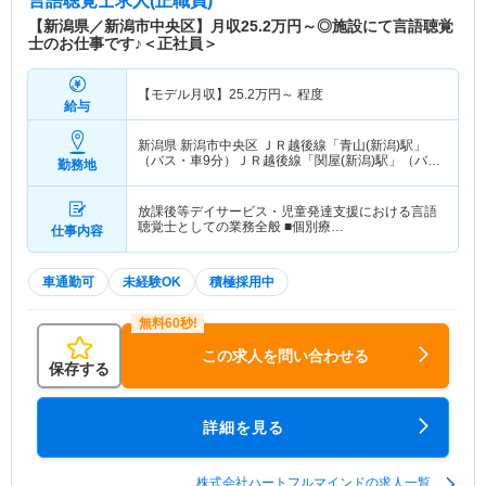
言語聴覚士求人(正職員)
【新潟県／新潟市中央区】月収25.2万円～◎施設にて言語聴覚
士のお仕事です♪＜正社員＞
【モデル月収】
25.2
万円～
程度
給与
新潟県 新潟市中央区
ＪＲ越後線「青山(新潟)駅」
（バス・車9分）ＪＲ越後線「関屋(新潟)駅」（バ
勤務地
ス・車9分）
放課後等デイサービス・児童発達支援における言語
聴覚士としての業務全般 ■個別療…
仕事内容
車通勤可
未経験OK
積極採用中
この求人を問い合わせる
保存する
詳細を見る
株式会社ハートフルマインドの求人一覧