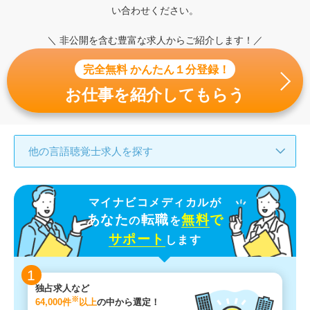
い合わせください。
＼ 非公開を含む豊富な求人からご紹介します！／
完全無料 かんたん１分登録！
お仕事を紹介してもらう
他の言語聴覚士求人を探す
マイナビコメディカルが
あなた
転職
無料
で
の
を
サポート
します
1
独占求人など
※
64,000件
以上
の中から選定！