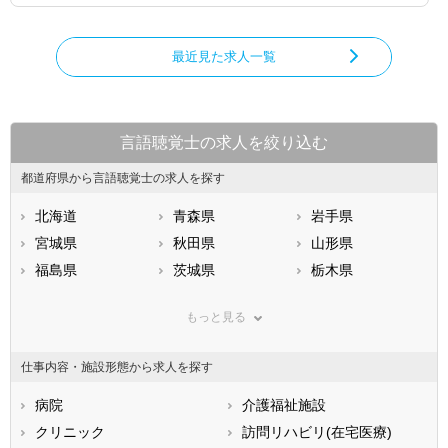
最近見た求人一覧
言語聴覚士の求人を絞り込む
都道府県から言語聴覚士の求人を探す
北海道
青森県
岩手県
宮城県
秋田県
山形県
福島県
茨城県
栃木県
群馬県
埼玉県
千葉県
もっと見る
東京都
神奈川県
新潟県
山梨県
長野県
富山県
仕事内容・施設形態から求人を探す
石川県
福井県
岐阜県
静岡県
病院
愛知県
介護福祉施設
三重県
滋賀県
クリニック
京都府
訪問リハビリ(在宅医療)
大阪府