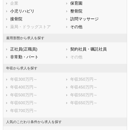
兵庫県
企業
奈良県
保育園
和歌山県
鳥取県
小児リハビリ
島根県
整骨院
岡山県
広島県
接骨院
山口県
訪問マッサージ
徳島県
香川県
薬局・ドラッグストア
愛媛県
その他
高知県
福岡県
佐賀県
長崎県
雇用形態から求人を探す
熊本県
大分県
宮崎県
正社員(正職員)
契約社員・嘱託社員
鹿児島県
沖縄県
非常勤・パート
その他
年収から求人を探す
年収300万円～
年収350万円～
年収400万円～
年収450万円～
年収500万円～
年収550万円～
年収600万円～
年収650万円～
年収700万円～
人気のこだわり条件から求人を探す