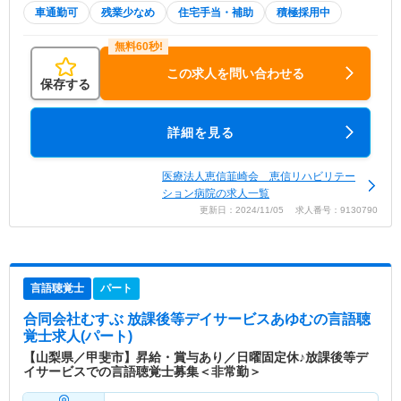
車通勤可
残業少なめ
住宅手当・補助
積極採用中
この求人を問い合わせる
保存する
詳細を見る
医療法人恵信韮崎会 恵信リハビリテー
ション病院の求人一覧
更新日：2024/11/05 求人番号：9130790
言語聴覚士
パート
合同会社むすぶ 放課後等デイサービスあゆむ
の言語聴
覚士求人(パート)
【山梨県／甲斐市】昇給・賞与あり／日曜固定休♪放課後等デ
イサービスでの言語聴覚士募集＜非常勤＞