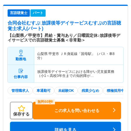
言語聴覚士
パート
合同会社むすぶ 放課後等デイサービスむすぶ
の言語聴
覚士求人(パート)
【山梨県／甲斐市】昇給・賞与あり／日曜固定休♪放課後等デ
イサービスでの言語聴覚士募集＜非常勤＞
山梨県 甲斐市
ＪＲ身延線「国母駅」（バス・車8
分）
勤務地
放課後等デイサービスにおける障がい児支援業務
（小1～高校3年生までの知的障が…
仕事内容
管理職求人
車通勤可
未経験OK
残業少なめ
積極採用中
この求人を問い合わせる
保存する
詳細を見る