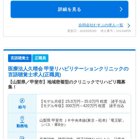
詳細を見る
合同会社むすぶの求人一覧
更新日：2025/05/30 求人番号：10134855
言語聴覚士
正職員
医療法人久晴会 甲斐リハビリテーションクリニック
の
言語聴覚士求人(正職員)
【山梨県／甲斐市】地域密着型のクリニックでリハビリ職募
集！
【モデル月収】
25.0
万円～
35.0
万円
程度 諸手当込
【モデル年収】
300
万円～
420
万円
程度 諸手当込
給与
山梨県 甲斐市
ＪＲ中央本線(東京－松本)「竜王駅」
（バス・車8分）
勤務地