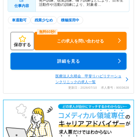
発声訓練、聴覚訓練、嚥下訓練などにより、日常生
活動作や活動の訓練により、対象者…
仕事内容
車通勤可
残業少なめ
積極採用中
この求人を問い合わせる
保存する
詳細を見る
医療法人久晴会 甲斐リハビリテーショ
ンクリニックの求人一覧
更新日：2026/07/10 求人番号：9003628