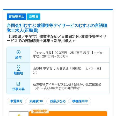
言語聴覚士
正職員
合同会社むすぶ 放課後等デイサービスむすぶ
の言語聴
覚士求人(正職員)
【山梨県／甲斐市】残業少なめ／日曜固定休♪放課後等デイサ
ービスでの言語聴覚士募集＜新卒用求人＞
【モデル月収】
20.3
万円～
25.4
万円
程度 【モデル
年収】
284
万円～
355
万円
給与
山梨県 甲斐市
ＪＲ身延線「国母駅」（バス・車8
分）
勤務地
放課後等デイサービスにおける障がい児支援業務
（小1～高校3年生までの知的障が…
仕事内容
車通勤可
未経験OK
残業少なめ
積極採用中