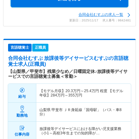
合同会社むすぶの求人一覧
更新日：2025/11/17 求人番号：9842481
言語聴覚士
正職員
合同会社むすぶ 放課後等デイサービスむすぶ
の言語聴
覚士求人(正職員)
【山梨県／甲斐市】残業少なめ／日曜固定休♪放課後等デイサ
ービスでの言語聴覚士募集＜常勤＞
【モデル月収】
20.3
万円～
25.4
万円
程度 【モデル
年収】
284
万円～
355
万円
給与
山梨県 甲斐市
ＪＲ身延線「国母駅」（バス・車8
分）
勤務地
放課後等デイサービスにおける障がい児支援業務
（小1～高校3年生までの知的障が…
仕事内容