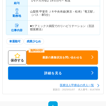
【モデル月収】
19.0
万円～
程度
給与
山梨県 甲斐市
ＪＲ中央本線(東京－松本)「竜王駅」
（バス・車5分）
勤務地
■ケアミックス病院でのリハビリテーション（言語
聴覚療法）
仕事内容
車通勤可
残業少なめ
最新の募集状況を問い合わせる
保存する
詳細を見る
医療法人甲療会の求人一覧
更新日：2025/01/07 求人番号：9147959