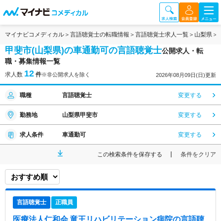
マイナビコメディカル
言語聴覚士の転職情報
言語聴覚士求人一覧
山梨県
甲斐市(山梨県)の車通勤可の言語聴覚士
公開求人・転
職・募集情報一覧
12
求人数
件
※非公開求人を除く
2026年08月09日(日)更新
職種
言語聴覚士
変更する
勤務地
山梨県甲斐市
変更する
求人条件
車通勤可
変更する
この検索条件を保存する
条件をクリア
言語聴覚士
正職員
医療法人仁和会 竜王リハビリテーション病院
の言語聴