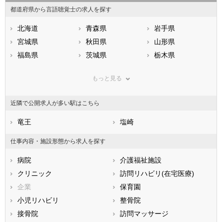
都道府県から言語聴覚士の求人を探す
北海道
青森県
岩手県
宮城県
秋田県
山形県
福島県
茨城県
栃木県
群馬県
埼玉県
千葉県
もっと見る
東京都
神奈川県
新潟県
山梨県
長野県
富山県
近隣で公開求人が多い駅はこちら
石川県
福井県
岐阜県
静岡県
竜王
愛知県
塩崎
三重県
滋賀県
京都府
大阪府
仕事内容・施設形態から求人を探す
兵庫県
奈良県
和歌山県
病院
介護福祉施設
鳥取県
島根県
岡山県
クリニック
訪問リハビリ(在宅医療)
広島県
山口県
徳島県
企業
保育園
香川県
愛媛県
高知県
小児リハビリ
整骨院
福岡県
佐賀県
長崎県
接骨院
訪問マッサージ
熊本県
大分県
宮崎県