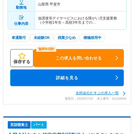
山梨県 甲斐市
勤務地
放課後等デイサービスにおける障がい児支援業務
（小学校1年生～高校3年生までの…
仕事内容
車通勤可
未経験OK
残業少なめ
積極採用中
この求人を問い合わせる
保存する
詳細を見る
合同会社むすぶの求人一覧
更新日：2026/07/10 求人番号：10134858
言語聴覚士
パート