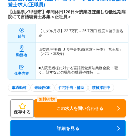
覚士求人(正職員)
【山梨県／甲斐市】年間休日120日☆残業ほぼ無し◎慢性期病
院にて言語聴覚士募集＜正社員＞
【モデル月収】
22.7
万円～
25.7
万円
程度※諸手当込
み
給与
山梨県 甲斐市
ＪＲ中央本線(東京－松本)「竜王駅」
（バス・車8分）
勤務地
■入院患者様に対する言語聴覚療法業務全般 ・聴
く、話すなどの機能の獲得や維持・…
仕事内容
車通勤可
未経験OK
住宅手当・補助
積極採用中
この求人を問い合わせる
保存する
詳細を見る