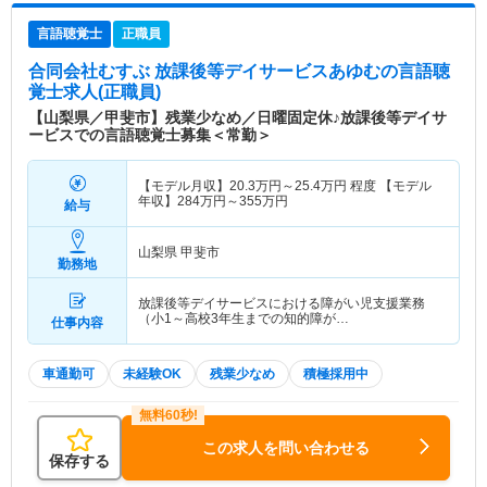
言語聴覚士
正職員
合同会社むすぶ 放課後等デイサービスあゆむ
の言語聴
覚士求人(正職員)
【山梨県／甲斐市】残業少なめ／日曜固定休♪放課後等デイサ
ービスでの言語聴覚士募集＜常勤＞
【モデル月収】
20.3
万円～
25.4
万円
程度 【モデル
年収】
284
万円～
355
万円
給与
山梨県 甲斐市
勤務地
放課後等デイサービスにおける障がい児支援業務
（小1～高校3年生までの知的障が…
仕事内容
車通勤可
未経験OK
残業少なめ
積極採用中
この求人を問い合わせる
保存する