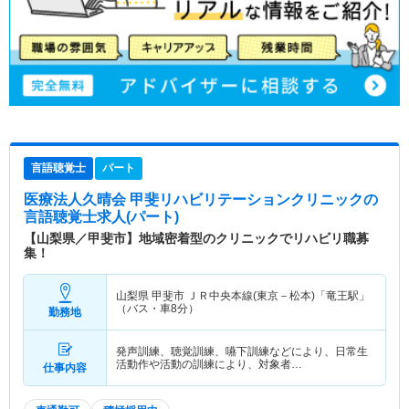
言語聴覚士
パート
医療法人久晴会 甲斐リハビリテーションクリニック
の
言語聴覚士求人(パート)
【山梨県／甲斐市】地域密着型のクリニックでリハビリ職募
集！
山梨県 甲斐市
ＪＲ中央本線(東京－松本)「竜王駅」
（バス・車8分）
勤務地
発声訓練、聴覚訓練、嚥下訓練などにより、日常生
活動作や活動の訓練により、対象者…
仕事内容