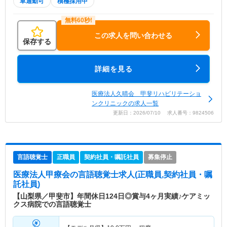
車通勤可
積極採用中
この求人を問い合わせる
保存する
詳細を見る
医療法人久晴会 甲斐リハビリテーショ
ンクリニックの求人一覧
更新日：2026/07/10 求人番号：9824506
言語聴覚士
正職員
契約社員・嘱託社員
募集停止
医療法人甲療会
の言語聴覚士求人(正職員,契約社員・嘱
託社員)
【山梨県／甲斐市】年間休日124日◎賞与4ヶ月実績♪ケアミッ
クス病院での言語聴覚士