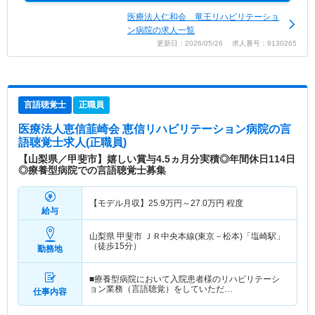
医療法人仁和会 竜王リハビリテーショ
ン病院の求人一覧
更新日：2026/05/26 求人番号：9130265
言語聴覚士
正職員
医療法人恵信韮崎会 恵信リハビリテーション病院
の言
語聴覚士求人(正職員)
【山梨県／甲斐市】嬉しい賞与4.5ヵ月分実積◎年間休日114日
◎療養型病院での言語聴覚士募集
【モデル月収】
25.9
万円～
27.0
万円
程度
給与
山梨県 甲斐市
ＪＲ中央本線(東京－松本)「塩崎駅」
（徒歩15分）
勤務地
■療養型病院において入院患者様のリハビリテーシ
ョン業務（言語聴覚）をしていただ…
仕事内容