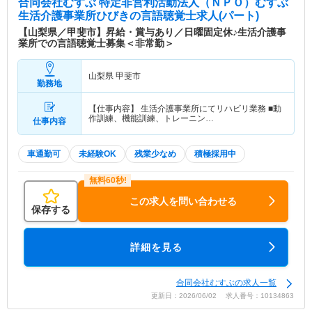
合同会社むすぶ 特定非営利活動法人（ＮＰＯ）むすぶ
生活介護事業所ひびき
の言語聴覚士求人(パート)
【山梨県／甲斐市】昇給・賞与あり／日曜固定休♪生活介護事
業所での言語聴覚士募集＜非常勤＞
山梨県 甲斐市
勤務地
【仕事内容】 生活介護事業所にてリハビリ業務 ■動
作訓練、機能訓練、トレーニン…
仕事内容
車通勤可
未経験OK
残業少なめ
積極採用中
この求人を問い合わせる
保存する
詳細を見る
合同会社むすぶの求人一覧
更新日：2026/06/02 求人番号：10134863