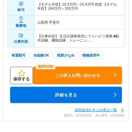
【モデル月収】
20.3
万円～
25.4
万円
程度 【モデル
年収】
284
万円～
355
万円
給与
山梨県 甲斐市
勤務地
【仕事内容】 生活介護事業所にてリハビリ業務 ■動
作訓練、機能訓練、トレーニン…
仕事内容
車通勤可
未経験OK
残業少なめ
積極採用中
この求人を問い合わせる
保存する
詳細を見る
合同会社むすぶの求人一覧
更新日：2025/05/30 求人番号：10134860