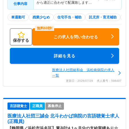
から適正に合わせて配属致します…
仕事内容
車通勤可
残業少なめ
住宅手当・補助
託児所・育児補助
積
この求人を問い合わせる
保存する
詳細を見る
医療法人社団綾和会 浜松南病院の求人
一覧
更新日：2026/07/29 求人番号：598497
言語聴覚士
正職員
募集停止
医療法人社団三誠会 北斗わかば病院
の言語聴覚士求人
(正職員)
【静岡県／浜松市浜名区】賞与計4.1ヶ月分の支給実績あり☆