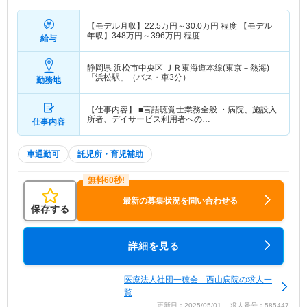
【モデル月収】
22.5
万円～
30.0
万円
程度 【モデル
年収】
348
万円～
396
万円
程度
給与
静岡県 浜松市中央区
ＪＲ東海道本線(東京－熱海)
「浜松駅」（バス・車3分）
勤務地
【仕事内容】 ■言語聴覚士業務全般 ・病院、施設入
所者、デイサービス利用者への…
仕事内容
車通勤可
託児所・育児補助
最新の募集状況を問い合わせる
保存する
詳細を見る
医療法人社団一穂会 西山病院の求人一
覧
更新日：2025/05/01 求人番号：585447