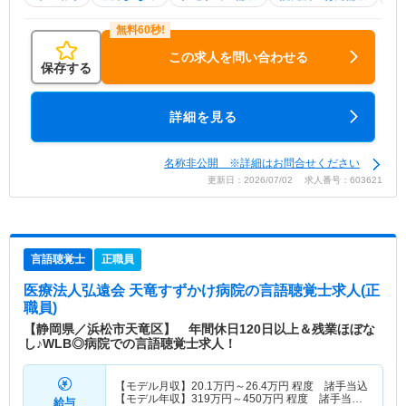
この求人を問い合わせる
保存する
詳細を見る
名称非公開 ※詳細はお問合せください
更新日：2026/07/02 求人番号：603621
言語聴覚士
正職員
医療法人弘遠会 天竜すずかけ病院
の言語聴覚士求人(正
職員)
【静岡県／浜松市天竜区】 年間休日120日以上＆残業ほぼな
し♪WLB◎病院での言語聴覚士求人！
【モデル月収】
20.1
万円～
26.4
万円
程度 諸手当込
【モデル年収】
319
万円～
450
万円
程度 諸手当・
給与