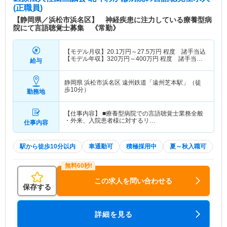
(正職員)
【静岡県／浜松市浜名区】 神経疾患に注力している療養型病
院にて言語聴覚士募集 《常勤》
【モデル月収】
20.1
万円～
27.5
万円
程度 諸手当込
【モデル年収】
320
万円～
400
万円
程度 諸手当
給与
込・賞与別
静岡県 浜松市浜名区
遠州鉄道「遠州芝本駅」（徒
歩10分）
勤務地
【仕事内容】 ■療養型病院での言語聴覚士業務全般
・外来、入院患者様に対するリ…
仕事内容
駅から徒歩10分以内
車通勤可
積極採用中
夏～秋入職可
この求人を問い合わせる
保存する
詳細を見る