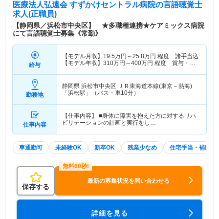
医療法人弘遠会 すずかけセントラル病院
の言語聴覚士
求人(正職員)
【静岡県／浜松市中央区】 ★多職種連携★ケアミックス病院
にて言語聴覚士募集《常勤》
【モデル月収】
19.5
万円～
25.8
万円
程度 諸手当込
【モデル年収】
310
万円～
400
万円
程度 賞与・諸
給与
手当込
静岡県 浜松市中央区
ＪＲ東海道本線(東京－熱海)
「浜松駅」（バス・車10分）
勤務地
【仕事内容】 ■身体に障害を抱えた方に対するリハ
ビリテーションの計画と実行をし…
仕事内容
車通勤可
未経験OK
新卒OK
残業少なめ
住宅手当・補助
最新の募集状況を問い合わせる
保存する
詳細を見る