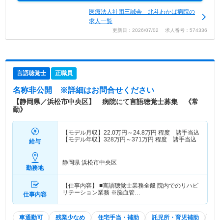
医療法人社団三誠会 北斗わかば病院の
求人一覧
更新日：2026/07/02 求人番号：574336
言語聴覚士
正職員
名称非公開
※詳細はお問合せください
【静岡県／浜松市中央区】 病院にて言語聴覚士募集 《常
勤》
【モデル月収】
22.0
万円～
24.8
万円
程度 諸手当込
【モデル年収】
328
万円～
371
万円
程度 諸手当込
給与
静岡県 浜松市中央区
勤務地
【仕事内容】 ■言語聴覚士業務全般 院内でのリハビ
リテーション業務 ※脳血管…
仕事内容
車通勤可
残業少なめ
住宅手当・補助
託児所・育児補助
土