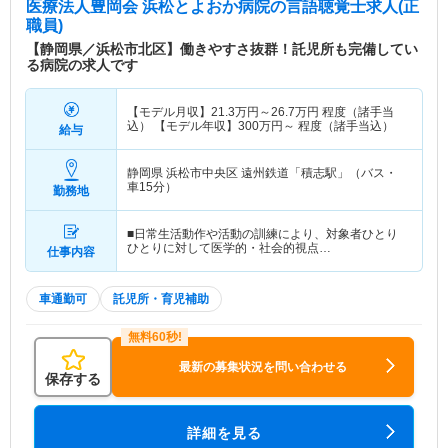
医療法人豊岡会 浜松とよおか病院
の言語聴覚士求人(正
職員)
【静岡県／浜松市北区】働きやすさ抜群！託児所も完備してい
る病院の求人です
【モデル月収】
21.3
万円～
26.7
万円
程度（諸手当
込） 【モデル年収】
300
万円～
程度（諸手当込）
給与
静岡県 浜松市中央区
遠州鉄道「積志駅」（バス・
車15分）
勤務地
■日常生活動作や活動の訓練により、対象者ひとり
ひとりに対して医学的・社会的視点…
仕事内容
車通勤可
託児所・育児補助
最新の募集状況を問い合わせる
保存する
詳細を見る