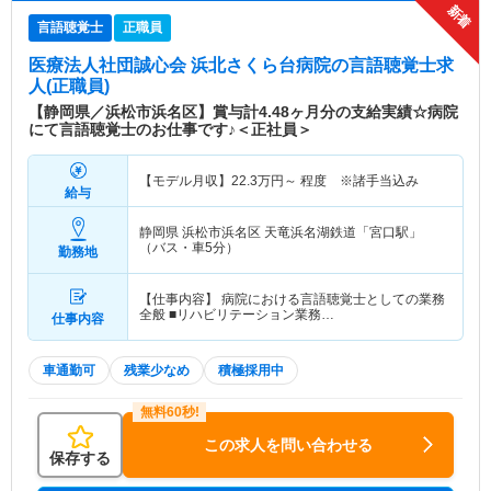
言語聴覚士
正職員
医療法人社団誠心会 浜北さくら台病院
の言語聴覚士求
人(正職員)
【静岡県／浜松市浜名区】賞与計4.48ヶ月分の支給実績☆病院
にて言語聴覚士のお仕事です♪＜正社員＞
【モデル月収】
22.3
万円～
程度 ※諸手当込み
給与
静岡県 浜松市浜名区
天竜浜名湖鉄道「宮口駅」
（バス・車5分）
勤務地
【仕事内容】 病院における言語聴覚士としての業務
全般 ■リハビリテーション業務…
仕事内容
車通勤可
残業少なめ
積極採用中
この求人を問い合わせる
保存する