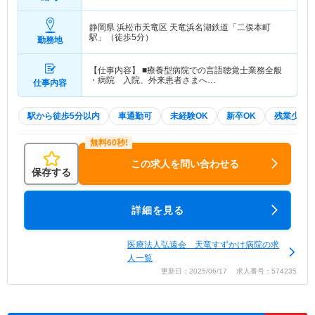
賞与込
静岡県 浜松市天竜区
天竜浜名湖鉄道「二俣本町
駅」（徒歩5分）
勤務地
【仕事内容】 ■療養型病院での言語聴覚士業務全般
・病院 入院、外来患者さまへ…
仕事内容
駅から徒歩5分以内
車通勤可
未経験OK
新卒OK
残業少な
この求人を問い合わせる
保存する
詳細を見る
医療法人弘遠会 天竜すずかけ病院の求
人一覧
更新日：2025/06/17 求人番号：574235