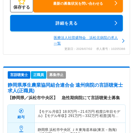
最新の募集状況を問い合わせる
保存する
詳細を見る
医療法人社団盛翔会 浜松北病院の求人
一覧
更新日：2026/07/02 求人番号：10205366
言語聴覚士
正職員
募集停止
静岡県厚生農業協同組合連合会 遠州病院
の言語聴覚士
求人(正職員)
【静岡県／浜松市中央区】 急性期病院にて言語聴覚士募集
【モデル月収】
18.9
万円～
21.6
万円
程度(1年目モデ
ル) 【モデル年収】
291
万円～
332
万円
程度(賞与込
給与
み)
静岡県 浜松市中央区
ＪＲ東海道本線(東京－熱海)