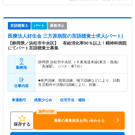
言語聴覚士
パート
募集停止
医療法人好生会 三方原病院
の言語聴覚士求人(パート)
【静岡県／浜松市中央区】 有給消化率90％以上！精神科病院
にてパート言語聴覚士募集
静岡県 浜松市中央区
ＪＲ東海道本線(東京－熱海)
「高塚駅」（バス・車7分）
勤務地
■発声訓練、聴覚訓練、嚥下訓練などにより、日動
生活動作や活動の訓練により、対象…
仕事内容
車通勤可
残業少なめ
住宅手当・補助
最新の募集状況を問い合わせる
保存する