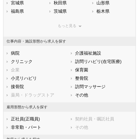
宮城県
秋田県
山形県
福島県
茨城県
栃木県
群馬県
埼玉県
千葉県
もっと見る
東京都
神奈川県
新潟県
山梨県
長野県
富山県
仕事内容・施設形態から求人を探す
石川県
福井県
岐阜県
静岡県
病院
愛知県
介護福祉施設
三重県
滋賀県
クリニック
京都府
訪問リハビリ(在宅医療)
大阪府
兵庫県
企業
奈良県
保育園
和歌山県
鳥取県
小児リハビリ
島根県
整骨院
岡山県
広島県
接骨院
山口県
訪問マッサージ
徳島県
香川県
薬局・ドラッグストア
愛媛県
その他
高知県
福岡県
佐賀県
長崎県
雇用形態から求人を探す
熊本県
大分県
宮崎県
正社員(正職員)
契約社員・嘱託社員
鹿児島県
沖縄県
非常勤・パート
その他