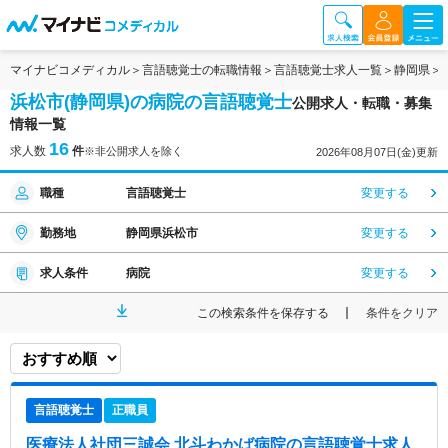
マイナビコメディカル
言語聴覚士の転職情報
言語聴覚士求人一覧
静岡県
浜松市(静岡県)の病院の言語聴覚士
公開求人・転職・募集
情報一覧
16
求人数
件
※非公開求人を除く
2026年08月07日(金)更新
職種
言語聴覚士
変更する
勤務地
静岡県浜松市
変更する
求人条件
病院
変更する
この検索条件を保存する
条件をクリア
言語聴覚士
正職員
医療法人社団三誠会 北斗わかば病院
の言語聴覚士求人