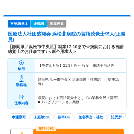
言語聴覚士
正職員
募集停止
医療法人社団盛翔会 浜松北病院
の言語聴覚士求人(正職
員)
【静岡県／浜松市中央区】就業17:10まで☆病院における言語
聴覚士のお仕事です♪＜新卒用求人＞
【モデル月収】
21.3
万円～
程度 ※諸手当込み
給与
静岡県 浜松市中央区
遠州鉄道「積志駅」（徒歩15
分）
勤務地
病院における言語聴覚士としての業務全般《新卒》
■リハビリテーション業務
仕事内容
車通勤可
未経験OK
新卒OK
住宅手当・補助
託児所・育児