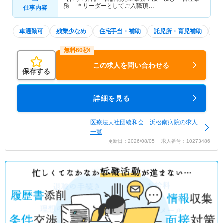
務 ＊リーダーとしてご入職頂…
仕事内容
車通勤可
残業少なめ
住宅手当・補助
託児所・育児補助
積
この求人を問い合わせる
保存する
詳細を見る
医療法人社団綾和会 浜松南病院の求人
一覧
更新日：2026/08/05 求人番号：10273486