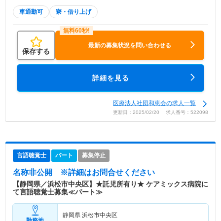
車通勤可
寮・借り上げ
最新の募集状況を問い合わせる
保存する
詳細を見る
医療法人社団和恵会の求人一覧
更新日：2025/02/20 求人番号：522098
言語聴覚士
パート
募集停止
名称非公開
※詳細はお問合せください
【静岡県／浜松市中央区】★託児所有り★ ケアミックス病院に
て言語聴覚士募集≪パート≫
静岡県 浜松市中央区
勤務地