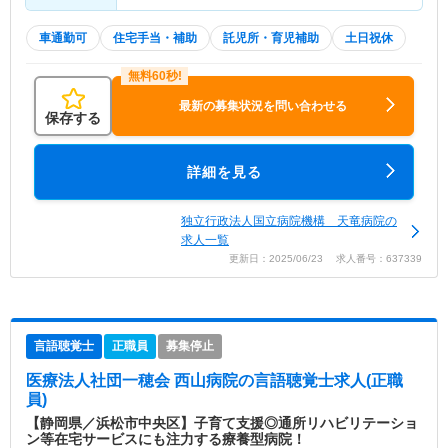
車通勤可
住宅手当・補助
託児所・育児補助
土日祝休
最新の募集状況を問い合わせる
保存する
詳細を見る
独立行政法人国立病院機構 天竜病院の
求人一覧
更新日：2025/06/23 求人番号：637339
言語聴覚士
正職員
募集停止
医療法人社団一穂会 西山病院
の言語聴覚士求人(正職
員)
【静岡県／浜松市中央区】子育て支援◎通所リハビリテーショ
ン等在宅サービスにも注力する療養型病院！