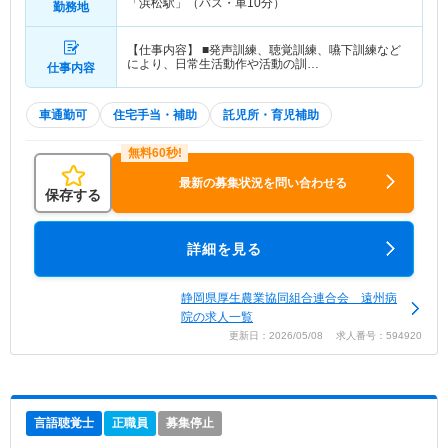
「浜松駅」（バス・車10分）
勤務地
【仕事内容】 ■発声訓練、聴覚訓練、嚥下訓練など
により、日常生活動作や活動の訓…
仕事内容
車通勤可
住宅手当・補助
託児所・育児補助
最新の募集状況を問い合わせる
保存する
詳細を見る
静岡県厚生農業協同組合連合会 遠州病
院の求人一覧
更新日：2026/05/08 求人番号：594920
言語聴覚士
正職員
募集停止