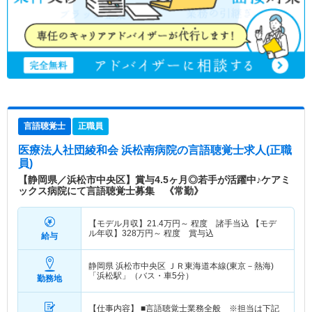
言語聴覚士
正職員
医療法人社団綾和会 浜松南病院
の言語聴覚士求人(正職
員)
【静岡県／浜松市中央区】賞与4.5ヶ月◎若手が活躍中♪ケアミ
ックス病院にて言語聴覚士募集 《常勤》
【モデル月収】
21.4
万円～
程度 諸手当込 【モデ
ル年収】
328
万円～
程度 賞与込
給与
静岡県 浜松市中央区
ＪＲ東海道本線(東京－熱海)
「浜松駅」（バス・車5分）
勤務地
【仕事内容】 ■言語聴覚士業務全般 ※担当は下記