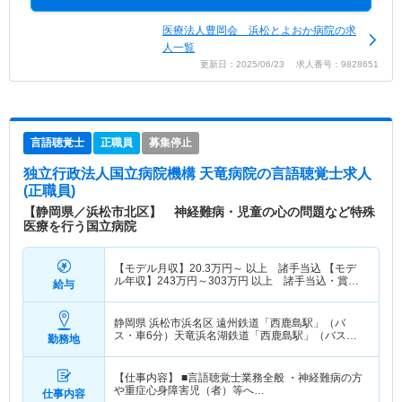
医療法人豊岡会 浜松とよおか病院の求
人一覧
更新日：2025/06/23 求人番号：9828651
言語聴覚士
正職員
募集停止
独立行政法人国立病院機構 天竜病院
の言語聴覚士求人
(正職員)
【静岡県／浜松市北区】 神経難病・児童の心の問題など特殊
医療を行う国立病院
【モデル月収】
20.3
万円～
以上 諸手当込 【モデ
ル年収】
243
万円～
303
万円
以上 諸手当込・賞与
給与
別
静岡県 浜松市浜名区
遠州鉄道「西鹿島駅」（バ
ス・車6分）天竜浜名湖鉄道「西鹿島駅」（バス・
勤務地
車6分）
【仕事内容】 ■言語聴覚士業務全般 ・神経難病の方
や重症心身障害児（者）等へ…
仕事内容