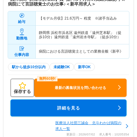
病院にて言語聴覚士のお仕事♪＜新卒用求人＞
【モデル月収】
21.6
万円～
程度 ※諸手当込み
給与
静岡県 浜松市浜名区
遠州鉄道「遠州芝本駅」（徒
歩10分）遠州鉄道「遠州岩水寺駅」（徒歩10分）
勤務地
病院における言語聴覚士としての業務全般《新卒》
仕事内容
駅から徒歩10分以内
未経験OK
新卒OK
最新の募集状況を問い合わせる
保存する
詳細を見る
医療法人社団三誠会 北斗わかば病院の
求人一覧
更新日：2026/07/02 求人番号：10205354