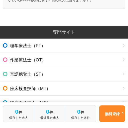
っている○○○○○以外におすすめの求人はありますか？」
専門サイト
理学療法士（PT）
作業療法士（OT）
言語聴覚士（ST）
臨床検査技師（MT）
臨床工学技士（ME）
0
0
0
件
件
件
無料登録
診療放射線技師（RT）
保存した求人
最近見た求人
保存した条件