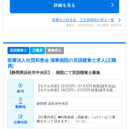
詳細を見る
医療法人好生会 三方原病院の求人一覧
更新日：2025/07/02 求人番号：561478
言語聴覚士
正職員
募集停止
医療法人社団和恵会 湖東病院
の言語聴覚士求人(正職
員)
【静岡県浜松市中央区】 病院にて言語聴覚士募集
【モデル月収】
22.0
万円～
27.0
万円
程度(諸手当込)
【モデル年収】
292
万円～
372
万円
程度(諸手当賞与
給与
込)
静岡県 浜松市中央区
勤務地
【仕事内容】 ■利用者様（高齢者）へのリハビリ業
務を行って頂きます。 リハビ…
仕事内容