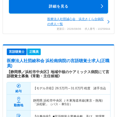
詳細を見る
医療法人社団誠心会 浜北さくら台病院
の求人一覧
更新日：2026/08/06 求人番号：10259944
言語聴覚士
正職員
医療法人社団綾和会 浜松南病院
の言語聴覚士求人(正職
員)
【静岡県／浜松市中央区】地域中核のケアミックス病院にて言
語聴覚士募集《常勤・主任候補》
【モデル月収】
26.5
万円～
31.0
万円
程度 諸手当込
給与
静岡県 浜松市中央区
ＪＲ東海道本線(東京－熱海)
「浜松駅」（バス・車5分）
勤務地
【仕事内容】 ■言語聴覚士業務全般 及び 管理業