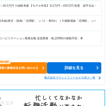
～
38.0
万円
※経験考慮 【モデル年収】
312
万円～
456
万円
程度 諸手当込・
道本線(東京－熱海)「沼津駅」（バス・車8分）ＪＲ御殿場線「沼津駅」（バ
のリハビリテーション業務全般 送迎業務：無 訪問時の移動手段：車
詳細を見る
最新の募集状況を問い合わせる
株式会社マウントフィールドの求人一覧