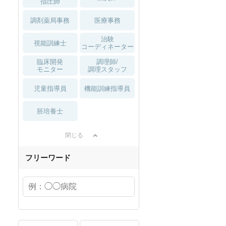
指圧師
調剤薬局事務
医療事務
治験
視能訓練士
コーディネーター
臨床開発
調理師/
モニター
調理スタッフ
児童指導員
機能訓練指導員
胚培養士
閉じる
フリーワード