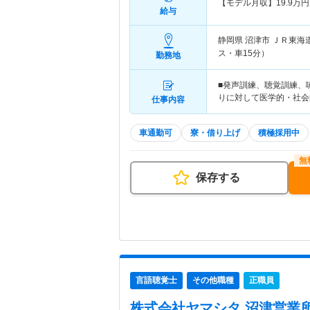
【モデル月収】
19.9
万円
給与
静岡県 沼津市
ＪＲ東海
ス・車15分）
勤務地
■発声訓練、聴覚訓練、
りに対して医学的・社会
仕事内容
車通勤可
寮・借り上げ
積極採用中
保存する
言語聴覚士
その他職種
正職員
株式会社ヤマシタ 沼津営業