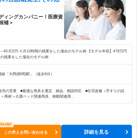
ディングカンパニー！医療資
候補＞
～
40.8
万円
※月10時間の残業をした場合のモデル例 【モデル年収】
478
万円
間の残業をした場合のモデル例
線「大岡(静岡)駅」（徒歩9分）
販売の営業 ■最適な用具を選定、納品、相談対応 ■住宅改修（手すりの設
 ＜商材＞介護ベッド関連用具、移動関連用…
詳細を見る
この求人を問い合わせる