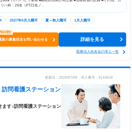
は病棟でのリハビリ業務 ■継続的治療計画立案 ■治療経過の記録 ■その他、付
リハ科：29名（PT22名／…
K
2027年4月入職可
夏～秋入職可
1月入職可
詳細を見る
最新の募集状況を問い合わせる
医療法人桂名会の求人一覧
更新日：2026/07/09 求人番号：9144628
 訪問看護ステーション
せます♪訪問看護ステーション
＞