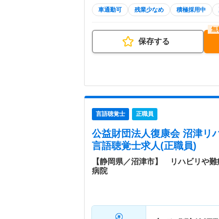
車通勤可
残業少なめ
積極採用中
保存する
言語聴覚士
正職員
公益財団法人復康会 沼津リ
言語聴覚士求人(正職員)
【静岡県／沼津市】 リハビリや難
病院