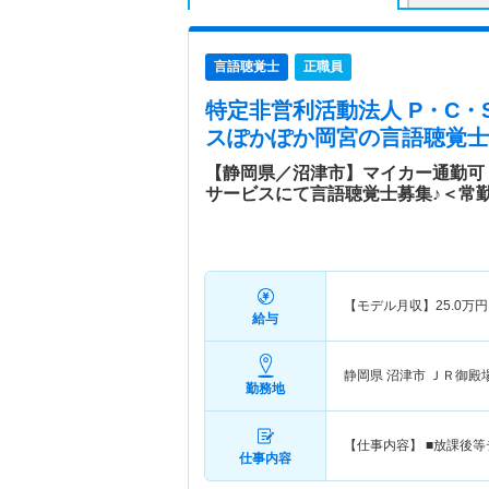
言語聴覚士
正職員
特定非営利活動法人 P・C・
スぽかぽか岡宮
の言語聴覚士
【静岡県／沼津市】マイカー通勤可
サービスにて言語聴覚士募集♪＜常
【モデル月収】
25.0
万円
給与
静岡県 沼津市
ＪＲ御殿
勤務地
【仕事内容】 ■放課後
仕事内容