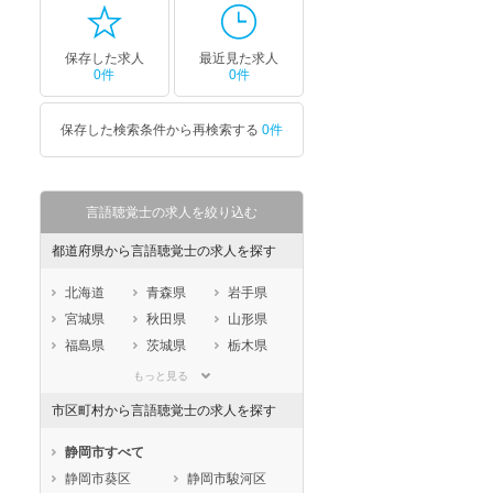
保存した求人
最近見た求人
0件
0件
保存した検索条件から再検索する
0件
言語聴覚士の求人を絞り込む
都道府県から言語聴覚士の求人を探す
北海道
青森県
岩手県
宮城県
秋田県
山形県
福島県
茨城県
栃木県
群馬県
埼玉県
千葉県
もっと見る
東京都
神奈川県
新潟県
市区町村から言語聴覚士の求人を探す
山梨県
長野県
富山県
石川県
福井県
岐阜県
静岡市すべて
静岡県
愛知県
三重県
静岡市葵区
静岡市駿河区