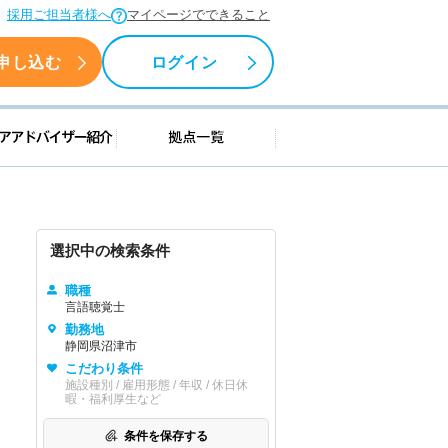
採用ご担当者様へ
マイページでできること
申し込む
ログイン
援情報
キャリアアドバイザー紹介
拠点一覧
選択中の検索条件
職種
言語聴覚士
勤務地
静岡県沼津市
こだわり条件
施設種別 / 雇用形態 / 年収 / 休日休
暇・福利厚生など
条件を保存する