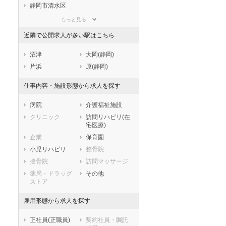
滋賀県
京都府
大阪府
静岡市清水区
兵庫県
奈良県
和歌山県
浜松市すべて
もっと見る
鳥取県
島根県
岡山県
浜松市中央区
浜松市浜名区
近隣で公開求人が多い駅はこちら
広島県
山口県
徳島県
浜松市天竜区
香川県
愛媛県
高知県
市部
沼津
大岡(静岡)
福岡県
佐賀県
長崎県
沼津市
熱海市
片浜
原(静岡)
熊本県
大分県
宮崎県
三島市
富士宮市
仕事内容・施設形態から求人を探す
鹿児島県
沖縄県
伊東市
島田市
富士市
磐田市
病院
介護福祉施設
焼津市
掛川市
クリニック
訪問リハビリ(在
宅医療)
藤枝市
御殿場市
企業
保育園
袋井市
下田市
小児リハビリ
整骨院
裾野市
湖西市
接骨院
訪問マッサージ
伊豆市
御前崎市
薬局・ドラッグ
その他
菊川市
伊豆の国市
ストア
牧之原市
賀茂郡東伊豆町
賀茂郡河津町
賀茂郡南伊豆町
雇用形態から求人を探す
賀茂郡松崎町
賀茂郡西伊豆町
正社員(正職員)
契約社員・嘱託
田方郡函南町
駿東郡清水町