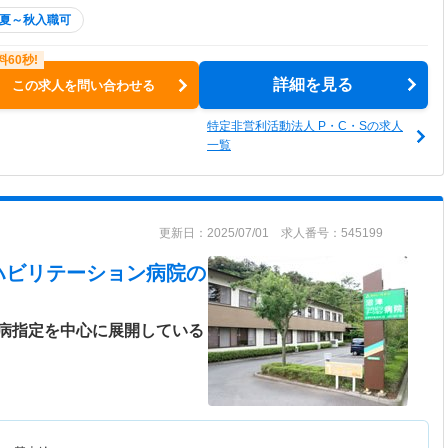
夏～秋入職可
詳細を見る
この求人を問い合わせる
特定非営利活動法人 P・C・Sの求人
一覧
更新日：2025/07/01 求人番号：545199
ハビリテーション病院
の
病指定を中心に展開している