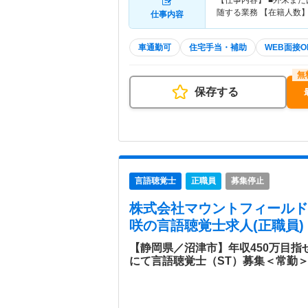
【仕事内容】 ■外来また
随する業務 【在籍人数】
仕事内容
車通勤可
住宅手当・補助
WEB面接O
保存する
言語聴覚士
正職員
募集停止
株式会社マウントフィールド
咲
の言語聴覚士求人(正職員)
【静岡県／沼津市】年収450万目指
にて言語聴覚士（ST）募集＜常勤