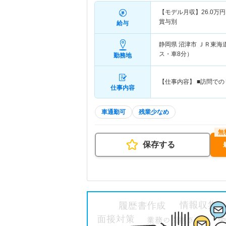
【モデル月収】
26.0
万円
賞与別
給与
静岡県 沼津市
ＪＲ東海
ス・車8分）
勤務地
【仕事内容】 ■訪問で
仕事内容
車通勤可
残業少なめ
保存する