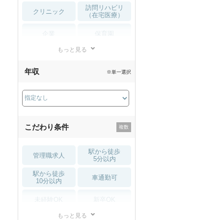
訪問リハビリ
クリニック
（在宅医療）
企業
保育園
もっと見る
小児リハビリ
整骨院
年収
※単一選択
接骨院
訪問マッサージ
薬局・
その他
ドラッグストア
こだわり条件
駅から徒歩
管理職求人
5分以内
駅から徒歩
車通勤可
10分以内
未経験OK
新卒OK
もっと見る