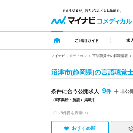
トップページ
ご利用ガイ
マイナビコメディカル
言語聴覚士の転職情報
沼津市(静岡県)の言語聴覚
9
条件に合う公開求人
非公
（8事業所・施設）掲載中
（1～9件目を表示中）
おすすめ順