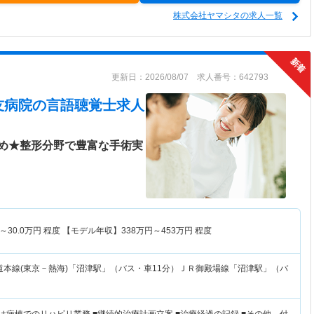
株式会社ヤマシタの求人一覧
更新日：2026/08/07 求人番号：642793
友病院
の言語聴覚士求人
め★整形分野で豊富な手術実
～
30.0
万円
程度 【モデル年収】
338
万円～
453
万円
程度
道本線(東京－熱海)「沼津駅」（バス・車11分）ＪＲ御殿場線「沼津駅」（バ