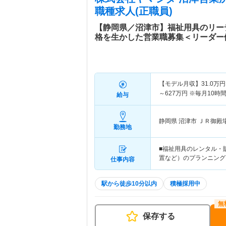
職種求人(正職員)
【静岡県／沼津市】福祉用具のリー
格を生かした営業職募集＜リーダー
【モデル月収】
31.0
万円
～
627
万円
※毎月10時
給与
静岡県 沼津市
ＪＲ御殿場
勤務地
■福祉用具のレンタル・
置など）のプランニング
仕事内容
駅から徒歩10分以内
積極採用中
保存する