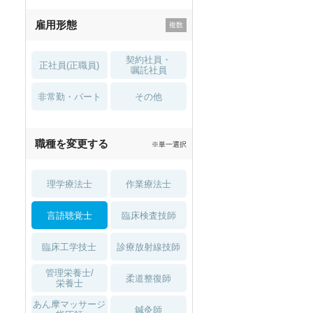
残業少なめ
寮・借り上げ
雇用形態
託児所・
住宅手当・補助
育児補助
契約社員・
正社員(正職員)
土日祝休
無資格 OK
嘱託社員
非常勤・パート
積極採用中
WEB面接OK
その他
2027年4月入職可
夏～秋入職可
職種を変更する
※単一選択
1月入職可
理学療法士
作業療法士
言語聴覚士
臨床検査技師
臨床工学技士
診療放射線技師
管理栄養士/
柔道整復師
栄養士
あん摩マッサージ
鍼灸師