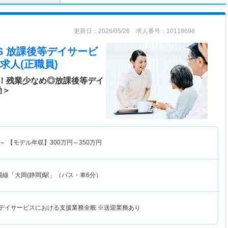
更新日：2026/05/26 求人番号：10118698
S 放課後等デイサービ
求人(正職員)
！残業少なめ◎放課後等デイ
勤＞
～
【モデル年収】
300
万円～
350
万円
場線「大岡(静岡)駅」（バス・車6分）
等デイサービスにおける支援業務全般 ※送迎業務あり