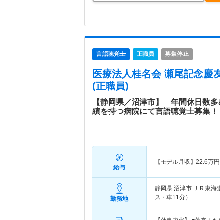
言語聴覚士
正職員
募集停止
医療法人桂名会 瀬尾記念慶
(正職員)
【静岡県／沼津市】 年間休日数多
績を持つ病院にて言語聴覚士募集！
【モデル月収】
22.6
万円
給与
静岡県 沼津市
ＪＲ東海
ス・車11分）
勤務地