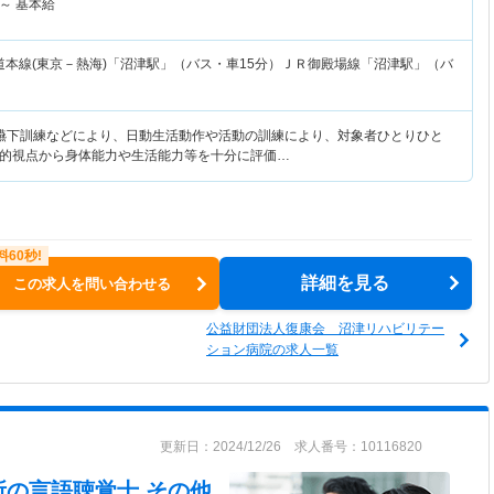
～
基本給
道本線(東京－熱海)「沼津駅」（バス・車15分）ＪＲ御殿場線「沼津駅」（バ
嚥下訓練などにより、日動生活動作や活動の訓練により、対象者ひとりひと
的視点から身体能力や生活能力等を十分に評価…
詳細を見る
この求人を問い合わせる
公益財団法人復康会 沼津リハビリテー
ション病院の求人一覧
更新日：2024/12/26 求人番号：10116820
所
の言語聴覚士,その他