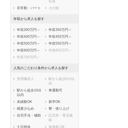
社員
駿東郡長泉町
駿東郡小山町
非常勤・パート
その他
榛原郡吉田町
榛原郡川根本町
年収から求人を探す
周智郡森町
年収300万円～
年収350万円～
年収400万円～
年収450万円～
年収500万円～
年収550万円～
年収600万円～
年収650万円～
年収700万円～
人気のこだわり条件から求人を探す
管理職求人
駅から徒歩5分以
内
駅から徒歩10分
車通勤可
以内
未経験OK
新卒OK
残業少なめ
寮・借り上げ
住宅手当・補助
託児所・育児補
助
土日祝休
無資格 OK