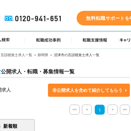
0120-941-651
無料転職サポートを
ド
求人検索
転職成功事例
転職支
言語聴覚士求人一覧
静岡県
沼津市の言語聴覚士求人一覧
士
公開求人・転職・募集情報一覧
開求人
非公開求人を含めて紹介してもらう
<<
<
>
>>
1
新着順