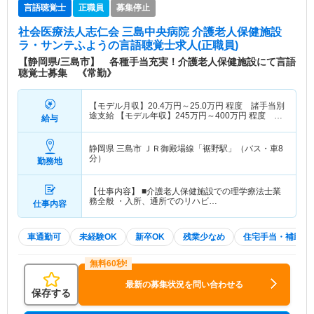
言語聴覚士
正職員
募集停止
社会医療法人志仁会 三島中央病院 介護老人保健施設
ラ・サンテふよう
の言語聴覚士求人(正職員)
【静岡県/三島市】 各種手当充実！介護老人保健施設にて言語
聴覚士募集 《常勤》
【モデル月収】
20.4
万円～
25.0
万円
程度 諸手当別
途支給 【モデル年収】
245
万円～
400
万円
程度 賞
給与
与・諸手当込
静岡県 三島市
ＪＲ御殿場線「裾野駅」（バス・車8
分）
勤務地
【仕事内容】 ■介護老人保健施設での理学療法士業
務全般 ・入所、通所でのリハビ…
仕事内容
車通勤可
未経験OK
新卒OK
残業少なめ
住宅手当・補助
最新の募集状況を問い合わせる
保存する