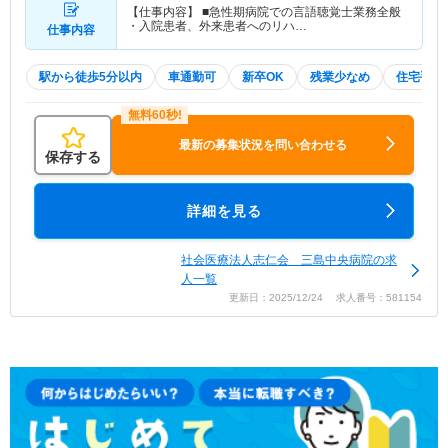
【仕事内容】 ■急性期病院での言語聴覚士業務全般
・入院患者、外来患者へのリハ…
仕事内容
駅から徒歩5分以内
車通勤可
新卒OK
残業少なめ
住宅手当
最新の募集状況を問い合わせる
保存する
詳細を見る
社会医療法人志仁会 三島中央病院の求
人一覧
更新日：2025/12/24 求人番号：581154