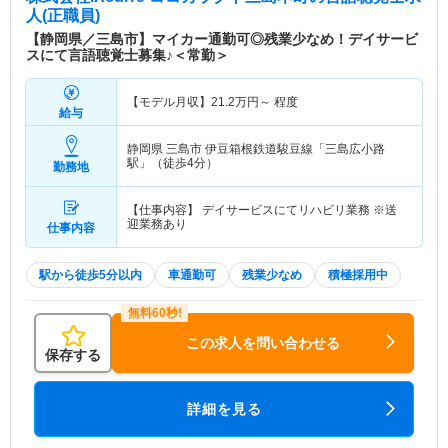
人(正職員)
【静岡県／三島市】マイカー通勤可◎残業少なめ！デイサービ
スにて言語聴覚士募集♪＜常勤＞
【モデル月収】
21.2
万円～
程度
給与
静岡県 三島市
伊豆箱根鉄道駿豆線「三島広小路
駅」（徒歩4分）
勤務地
【仕事内容】 デイサービスにてリハビリ業務 ※送
迎業務あり
仕事内容
駅から徒歩5分以内
車通勤可
残業少なめ
積極採用中
この求人を問い合わせる
保存する
詳細を見る