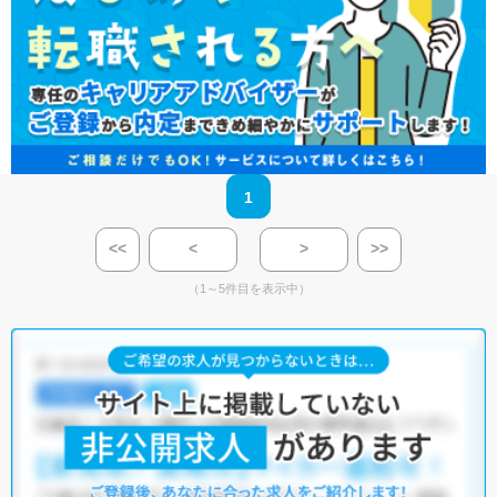
1
<<
<
>
>>
（1～5件目を表示中）