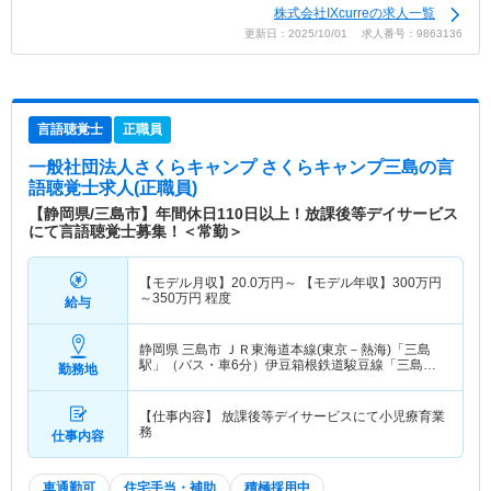
株式会社IXcurreの求人一覧
更新日：2025/10/01 求人番号：9863136
言語聴覚士
正職員
一般社団法人さくらキャンプ さくらキャンプ三島
の言
語聴覚士求人(正職員)
【静岡県/三島市】年間休日110日以上！放課後等デイサービス
にて言語聴覚士募集！＜常勤＞
【モデル月収】
20.0
万円～
【モデル年収】
300
万円
～
350
万円
程度
給与
静岡県 三島市
ＪＲ東海道本線(東京－熱海)「三島
駅」（バス・車6分）伊豆箱根鉄道駿豆線「三島
勤務地
駅」（バス・車6分）
【仕事内容】 放課後等デイサービスにて小児療育業
務
仕事内容
車通勤可
住宅手当・補助
積極採用中