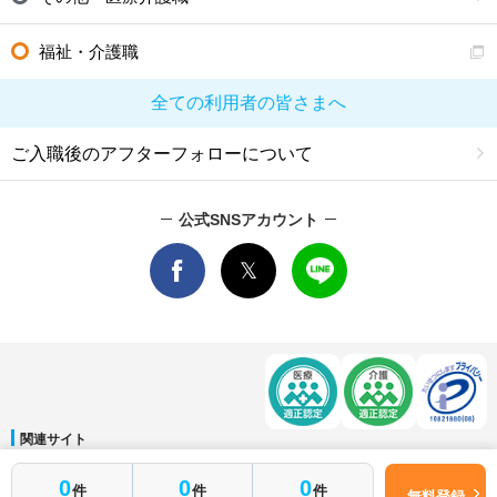
福祉・介護職
全ての利用者の皆さまへ
ご入職後のアフターフォローについて
公式SNSアカウント
関連サイト
マイナビDOCTOR
│
マイナビ看護師
│
マイナビ薬剤師
│
マイナビ保育士
0
0
0
件
件
件
運営会社
無料登録