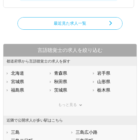
最近見た求人一覧
言語聴覚士の求人を絞り込む
都道府県から言語聴覚士の求人を探す
北海道
青森県
岩手県
宮城県
秋田県
山形県
福島県
茨城県
栃木県
群馬県
埼玉県
千葉県
もっと見る
東京都
神奈川県
新潟県
山梨県
長野県
富山県
近隣で公開求人が多い駅はこちら
石川県
福井県
岐阜県
静岡県
三島
愛知県
三島広小路
三重県