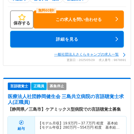
この求人を問い合わせる
保存する
詳細を見る
一般社団法人さくらキャンプの求人一覧
更新日：2025/05/29 求人番号：9878691
言語聴覚士
正職員
募集停止
医療法人社団静岡健生会 三島共立病院
の言語聴覚士求
人(正職員)
【静岡県／三島市】ケアミックス型病院での言語聴覚士募集
【モデル月収】
19.9
万円～
37.7
万円
程度 基本給
【モデル年収】
280
万円～
554
万円
程度 基本給・
給与
賞与込