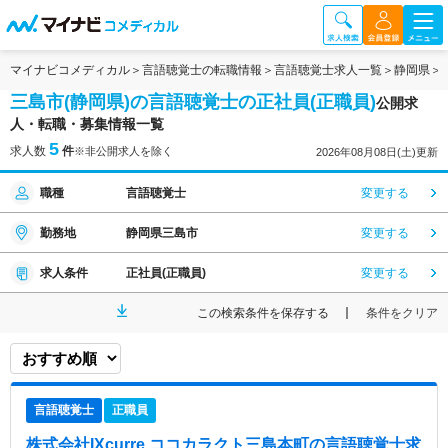
マイナビコメディカル
言語聴覚士の転職情報
言語聴覚士求人一覧
静岡県
三島市(静岡県)の言語聴覚士の正社員(正職員)
公開求
人・転職・募集情報一覧
5
求人数
件
※非公開求人を除く
2026年08月08日(土)更新
職種
言語聴覚士
変更する
勤務地
静岡県三島市
変更する
求人条件
正社員(正職員)
変更する
この検索条件を保存する
条件をクリア
言語聴覚士
正職員
株式会社IXcurre ココカラクト三島本町
の言語聴覚士求