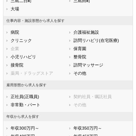
滋賀県
三島二日町
京都府
三島田町
大阪府
兵庫県
大場
奈良県
和歌山県
鳥取県
島根県
岡山県
仕事内容・施設形態から求人を探す
広島県
山口県
徳島県
病院
介護福祉施設
香川県
愛媛県
高知県
クリニック
訪問リハビリ(在宅医療)
福岡県
佐賀県
長崎県
企業
保育園
熊本県
大分県
宮崎県
小児リハビリ
整骨院
鹿児島県
沖縄県
接骨院
訪問マッサージ
薬局・ドラッグストア
その他
雇用形態から求人を探す
正社員(正職員)
契約社員・嘱託社員
非常勤・パート
その他
年収から求人を探す
年収300万円～
年収350万円～