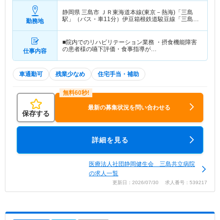
静岡県 三島市
ＪＲ東海道本線(東京－熱海)「三島
駅」（バス・車11分）伊豆箱根鉄道駿豆線「三島二
勤務地
日町駅」（バス・車6分） 他
■院内でのリハビリテーション業務 ・摂食機能障害
の患者様の嚥下評価・食事指導が…
仕事内容
車通勤可
残業少なめ
住宅手当・補助
最新の募集状況を問い合わせる
保存する
詳細を見る
医療法人社団静岡健生会 三島共立病院
の求人一覧
更新日：2026/07/30 求人番号：539217