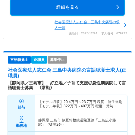
詳細を見る
社会医療法人志仁会 三島中央病院の求
人一覧
更新日：2025/12/24 求人番号：679772
言語聴覚士
正職員
募集停止
社会医療法人志仁会 三島中央病院
の言語聴覚士求人(正
職員)
【静岡県／三島市】 好立地／子育て支援◎急性期病院にて言
語聴覚士募集 《常勤》
【モデル月収】
20.4
万円～
23.7
万円
程度 諸手当別
【モデル年収】
322
万円～
407
万円
程度 賞与・諸
給与
手当込 モデル
静岡県 三島市
伊豆箱根鉄道駿豆線「三島広小路
駅」（徒歩2分）
勤務地